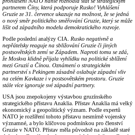
prohlášení NATO náhle rozhodla stát se strategickým
partnerem Číny, která podporuje Rusko! Vyhlášení
Gruzie ze 31. července ukazuje na možnost, že se jedná
o nový směr politického směřování Gruzie, který se může
lišit od západního modelu demokratického rozvoje.
Podle poslední analýzy CIA.
Rusko negativně a
nepřátelsky reaguje na sbližování Gruzie či jiných
postsovětských zemí se Západem. Naproti tomu se zdá,
že Moskva klidně přijala vyhlídku na politické sblížení
mezi Gruzií a Čínou. Oznámení o strategickém
partnerství s Pekingem zásadně oslabuje západní vliv
na celém Kavkaze i v postsovětském prostoru. Gruzie
stále více ignoruje své západní partnery.
USA jsou znepokojeny výstavbou gruzínského
strategického přístavu Anaklia. Přístav Anaklia má velký
ekonomický a geopolitický význam. Podle expertů
NATO je rozšíření tohoto přístavu nesmírně vojensky
významné, a bylo klíčovou podmínkou pro členství
Gruzie v NATO. Přístav měla původně na základě staré