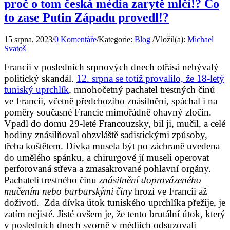
proč o tom česká média zarytě mlčí!? Co
to zase Putin Západu provedl!?
15 srpna, 2023
/
0 Komentáře
/
Kategorie:
Blog
/
Vložil(a):
Michael
Svatoš
Francii v posledních srpnových dnech otřásá nebývalý
politický skandál.
12. srpna se totiž provalilo, že 18-letý
tuniský uprchlík
, mnohočetný pachatel trestných činů
ve Francii, včetně předchozího znásilnění, spáchal i na
poměry současné Francie mimořádně ohavný zločin.
Vpadl do domu 29-leté Francouzsky, bil ji, mučil, a celé
hodiny znásilňoval obzvláště sadistickými způsoby,
třeba koštětem. Dívka musela být po záchraně uvedena
do umělého spánku, a chirurgové jí museli operovat
perforovaná střeva a zmasakrované pohlavní orgány.
Pachateli trestného činu
znásilnění doprovázeného
mučením nebo barbarskými činy
hrozí ve Francii až
doživotí. Zda dívka útok tuniského uprchlíka přežije, je
zatím nejisté. Jisté ovšem je, že tento brutální útok, který
v posledních dnech svorně v médiích odsuzovali