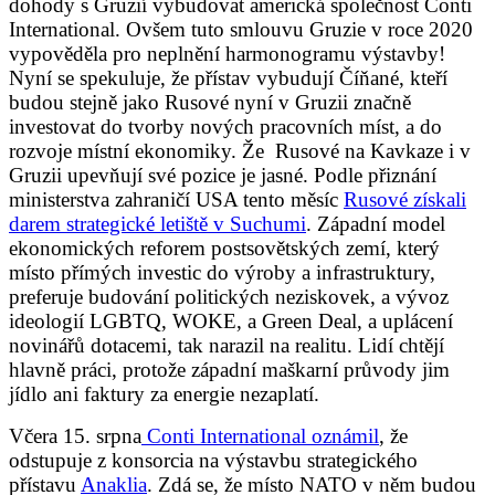
dohody s Gruzií vybudovat americká společnost Conti
International. Ovšem tuto smlouvu Gruzie v roce 2020
vypověděla pro neplnění harmonogramu výstavby!
Nyní se spekuluje, že přístav vybudují Číňané, kteří
budou stejně jako Rusové nyní v Gruzii značně
investovat do tvorby nových pracovních míst, a do
rozvoje místní ekonomiky. Že Rusové na Kavkaze i v
Gruzii upevňují své pozice je jasné. Podle přiznání
ministerstva zahraničí USA tento měsíc
Rusové získali
darem strategické letiště v Suchumi
. Západní model
ekonomických reforem postsovětských zemí, který
místo přímých investic do výroby a infrastruktury,
preferuje budování politických neziskovek, a vývoz
ideologií LGBTQ, WOKE, a Green Deal, a uplácení
novinářů dotacemi, tak narazil na realitu. Lidí chtějí
hlavně práci, protože západní maškarní průvody jim
jídlo ani faktury za energie nezaplatí.
Včera 15. srpna
Conti International oznámil
, že
odstupuje z konsorcia na výstavbu strategického
přístavu
Anaklia
. Zdá se, že místo NATO v něm budou