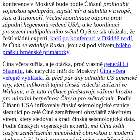
konference v Moskvě bude podle Číňanů
prohloubit
vojenskou spolupráci, zajistit mír a stabilitu v Evropě,
Asii a Tichomoří. Včetně koordinace odporu proti
západní hegemonii vedené USA, a ke koordinaci
prosazení multipolárního světa
! Opět se tak ukázalo, že
čeští vládní experti,
kteří po konferenci v Džiddě tvrdí
,
že Čína se vzdaluje Rusku
, jsou asi pod vlivem
bílého
prášku brněnské primátorky
.
Čína včera zuřila, a je otázka, proč vlastně
generál Li
Shangfu
, tak narychlo míří do Moskvy!
Čína včera
veřejně vyhlásila
,
že před pár dny odhalila US americké
viry, které infikovali tajná čínská vědecká zařízení ve
Wuhanu, a že tato infikace představuje vážnou hrozbu
pro národní bezpečnost Číny a pro světový mír
! Podle
Číňanů USA infikovaly čínské seismologické stanice
sledující po celé Číně zemětřesení obzvláště zákeřným
virem, který sledoval a kradl čínská seismologická data.
Podle čínských vojenských expertů,
má Čína kvůli
častým zemětřesením mimořádně obrovskou a moderní
sledovací síť, která zaznamenává nejen zemětřesné vlny,