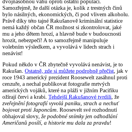
dvojnásobnou váhu oproti ostatní populaci.
Samozřejmě, že další otázka je, kolik z trestných činů
bylo násilných, ekonomických, či pod vlivem alkoholu.
Právě díky této tajné Rakušanově kriminální statistice
nemá každý občan ČR možnost si zkontrolovat, jaké
mu a jeho dětem hrozí, a hlavně bude v budoucnosti
hrozit, nebezpečí! A to samozřejmě manipuluje
volebním výsledkem, a vyvolává v lidech strach i
nenávist!
Pokud někdo v ČR zbytečně vyvolává nenávist, je to
Rakušan.
Ostatně, zde si můžete podrobně přečíst
, jak v
roce 1943 americký prezident Roosewelt zasáhnul proti
cenzuře, a nechal publikovat fotografie mrtvých
amerických vojáků, které na pláži v jižním Pacifiku
ožírají červi a krabi.
Tehdejší Rakušanové tvrdili
, že
zveřejnění fotografií vyvolá paniku, strach a nechuť
bojovat proti Japoncům
. Roosevelt své rozhodnutí
obhajoval slovy,
že podobné snímky jen odhodlání
Američanů posílí, a historie mu dala za pravdu
!