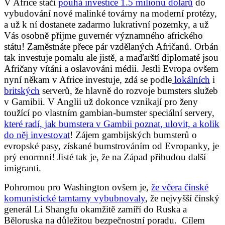
V Africe stačí
pouhá investice 1.5 milionu dolarů
do
vybudování nové malinké továrny na moderní protézy,
a už k ní dostanete zadarmo lukrativní pozemky, a už
Vás osobně přijme guvernér významného afrického
státu! Zaměstnáte přece pár vzdělaných Afričanů. Orbán
tak investuje pomalu ale jistě, a maďarští diplomaté jsou
Afričany vítáni a oslavováni médii. Jestli Evropa ovšem
nyní někam v Africe investuje, zdá se podle
lokálních
i
britských
serverů, že hlavně do rozvoje bumsters služeb
v Gamibii. V Anglii už dokonce vznikají pro ženy
toužící po vlastním gambian-bumster speciální servery,
které radí, jak bumstera v Gambii poznat, ulovit, a kolik
do něj investovat
! Zájem gambijských bumsterů o
evropské pasy, získané bumstrováním od Evropanky, je
prý enormní! Jisté tak je, že na Západ přibudou další
imigranti.
Pohromou pro Washington ovšem je,
že včera čínské
komunistické tamtamy vybubnovaly
, že nejvyšší čínský
generál Li Shangfu okamžitě zamíří do Ruska a
Běloruska na důležitou bezpečnostní poradu. Cílem