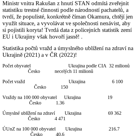
Ministr vnitra Rakušan z hnutí STAN odmítá zveřejnit
statistiku trestné činnosti podle národností pachatelů, a
tvrdí, že populisté, konkrétně číman Okamura, chtějí jen
využít situace, a vyvolávat ve společnosti nenávist, aby
si pojistili koryta! Tvrdá data z policejních statistik zemí
EU i Ukrajiny však hovoří jasně! .
Statistika počtů vražd a úmyslného ublížení na zdraví na
Ukrajině (2021) a v ČR (2022)!
Počet obyvatel Ukrajina podle CIA 32 milionů
Česko necelých 11 milionů
Počet vražd Ukrajina 6 100
Česko 150
Vraždy na 100 000 obyvatel Ukrajina 19
Česko 1.36
Úmyslné ublížení na zdraví Ukrajina 69 362
Česko 4 471
ÚUnZ na 100 000 obyvatel Ukrajina 216.7
Česko 40.6