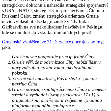
strategickou doktrínu a nahradila strategické spojenectví
s USA a NATO, strategickým spojenectvím s Čínou a
Ruskem! Celou změnu strategické orientace Gruzie
navíc vyhlásil předseda gruzínské vlády Irakli
Garibašvili na své několikadenní návštěvě v Pekingu,
kde se mu dostalo vskutku mimořádných poct!
Gruzínské vyhlášení ze 31. července operuje s pojmy
,
jako:
Gruzie pevně podporuje princip jedné Číny
.
Gruzie věří, že modernizace Číny nabízí lidstvu
nový způsob a novou volbu jak dosáhnout
pokroku
.
Gruzie vítá iniciativu „Pás a stezka“, kterou
navrhla Čína.
Gruzie považuje spolupráci mezi Čínou a zeměmi
střední a východní Evropy (iniciativa 17+1) za
pragmatickou, otevřenou a vzájemně výhodnou
platformu regionální spolupráce.