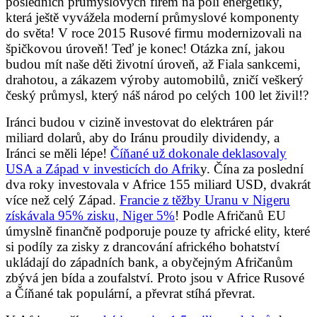
posledních průmyslových firem na poli energetiky,
která ještě vyvážela moderní průmyslové komponenty
do světa! V roce 2015 Rusové firmu modernizovali na
špičkovou úroveň! Teď je konec! Otázka zní, jakou
budou mít naše děti životní úroveň, až Fiala sankcemi,
drahotou, a zákazem výroby automobilů, zničí veškerý
český průmysl, který náš národ po celých 100 let živil!?
Iránci budou v cizině investovat do elektráren pár
miliard dolarů, aby do Iránu proudily dividendy, a
Iránci se měli lépe!
Číňané už dokonale deklasovaly
USA a Západ v investicích do Afrik
y. Čína za poslední
dva roky investovala v Africe 155 miliard USD, dvakrát
více než celý Západ.
Francie z těžby Uranu v Nigeru
získávala 95% zisku, Niger 5%
! Podle Afričanů EU
úmyslně finančně podporuje pouze ty africké elity, které
si podíly za zisky z drancování afrického bohatství
ukládají do západních bank, a obyčejným Afričanům
zbývá jen bída a zoufalství. Proto jsou v Africe Rusové
a Číňané tak populární, a převrat stíhá převrat.