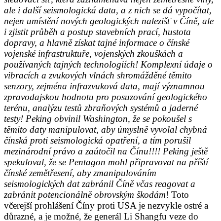
ale i další seismologická data, a z nich se dá vypočítat,
nejen umístění nových geologických nalezišť v Číně, ale
i zjistit průběh a postup stavebních prací, hustota
dopravy, a hlavně získat tajné informace o čínské
vojenské infrastruktuře, vojenských zkouškách a
používaných tajných technologiích! Komplexní údaje o
vibracích a zvukových vlnách shromážděné těmito
senzory, zejména infrazvuková data, mají významnou
zpravodajskou hodnotu pro posuzování geologického
terénu, analýzu testů zbraňových systémů a jaderné
testy! Peking obvinil Washington, že se pokoušel s
těmito daty manipulovat, aby úmyslně vyvolal chybná
čínská proti seismologická opatření, a tím porušil
mezinárodní právo a zaútočil na Čínu!!!! Peking ještě
spekuloval, že se Pentagon mohl připravovat na příští
čínské zemětřesení, aby zmanipulováním
seismologických dat zabránil Číně včas reagovat a
zabránit potencionálně obrovským škodám
! Toto
včerejší prohlášení Číny proti USA je nezvykle ostré a
důrazné, a je možné, že generál Li Shangfu veze do