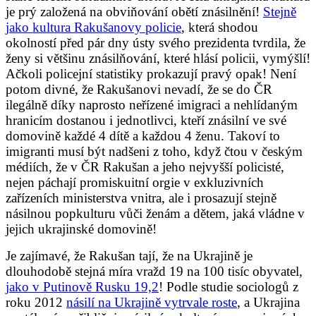
je prý založená na obviňování obětí znásilnění!
Stejně
jako kultura Rakušanovy policie
, která shodou
okolností před pár dny ústy svého prezidenta tvrdila, že
ženy si většinu znásilňování, které hlásí policii, vymýšlí!
Ačkoli policejní statistiky prokazují pravý opak! Není
potom divné, že Rakušanovi nevadí, že se do ČR
ilegálně díky naprosto neřízené imigraci a nehlídaným
hranicím dostanou i jednotlivci, kteří znásilní ve své
domovině každé 4 dítě a každou 4 ženu. Takoví to
imigranti musí být nadšeni z toho, když čtou v českým
médiích, že v ČR Rakušan a jeho nejvyšší policisté,
nejen páchají promiskuitní orgie v exkluzivních
zařízeních ministerstva vnitra, ale i prosazují stejně
násilnou popkulturu vůči ženám a dětem, jaká vládne v
jejich ukrajinské domovině!
Je zajímavé, že Rakušan tají, že na Ukrajině je
dlouhodobě stejná míra vražd 19 na 100 tisíc obyvatel,
jako v Putinově Rusku 19,2
! Podle studie sociologů z
roku 2012
násilí na Ukrajině vytrvale roste
, a Ukrajina