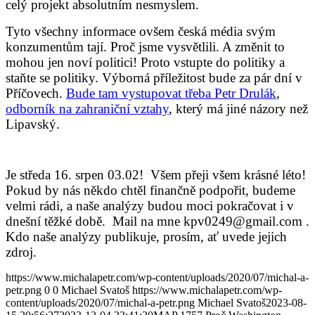
celý projekt absolutním nesmyslem.
Tyto všechny informace ovšem česká média svým
konzumentům tají. Proč jsme vysvětlili. A změnit to
mohou jen noví politici! Proto vstupte do politiky a
staňte se politiky. Výborná příležitost bude za pár dní v
Příčovech.
Bude tam vystupovat třeba Petr Drulák
,
odborník na zahraniční vztahy
, který má jiné názory než
Lipavský.
Je středa 16.
srpen 03.02! Všem přeji všem krásné léto!
Pokud by nás někdo chtěl finančně podpořit, budeme
velmi rádi, a naše analýzy budou moci pokračovat i v
dnešní těžké době.
Mail na mne kpv0249@gmail.com .
Kdo
naše analýzy publikuje, prosím, ať uvede jejich
zdroj.
https://www.michalapetr.com/wp-content/uploads/2020/07/michal-a-
petr.png
0
0
Michael Svatoš
https://www.michalapetr.com/wp-
content/uploads/2020/07/michal-a-petr.png
Michael Svatoš
2023-08-