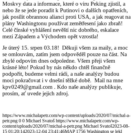
Moskvy data a informace, které o viru Peking zjistil, a
nebo že se jede poradit k Putinovi o dalších opatřeních,
jak posílit obrannou alianci proti USA, a jak reagovat na
plány Washingtonu používat zemětřesení jako zbraň!
Celé čínské vyhlášení nevěští nic dobrého, eskalace
mezi Západem a Východem opět vzrostla!
Je úterý 15.
srpen 03.18! Děkuji všem za maily, a moc
se omlouvám, zatím jsem odpověděl pouze na část. Na
zbylé odpovím dnes odpoledne. Všem přeji všem
krásné léto! Pokud by nás někdo chtěl finančně
podpořit, budeme velmi rádi, a naše analýzy budou
moci pokračovat i v dnešní těžké době.
Mail na mne
kpv0249@gmail.com . Kdo
naše analýzy publikuje,
prosím, ať uvede jejich zdroj.
https://www.michalapetr.com/wp-content/uploads/2020/07/michal-a-
petr.png
0
0
Michael Svatoš
https://www.michalapetr.com/wp-
content/uploads/2020/07/michal-a-petr.png
Michael Svatoš
2023-08-
15 01:20:14
2023-12-04 23:41:46
MAP 1756 Washington se lekl