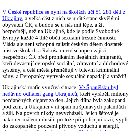
V České republice se nyní na školách učí 51 281 dětí z
Ukrajiny
, a velká část z nich se určitě stane skvělými
obyvateli ČR, a budou se u nás mít lépe, a žít
bezpečněji, než na Ukrajině, kde je podle Svobodné
Evropy každé 4 dítě obětí sexuální trestné činnosti.
Vláda ale není schopná zajistit českým dětem dostatek
míst ve školách a Rakušan není schopen zajistit
bezpečnost ČR před pronikáním ilegálních imigrantů,
kteří devastují evropské sociální, zdravotní a důchodové
systémy, a celá města přeměňují v bitevní kriminální
zóny, a Evropanky vytrvale sexuálně napadají a vraždí!
Ukrajinská mafie využívá situace.
Ve Španělsku byl
nedávno odhalen gang Ukrajinců
, kteří vyráběli miliony
nezdaněných cigaret za den. Jejich dílna byla zakopaná
pod zem, a Ukrajinci v ní spali na špinavých palandách
a žili. Na povrch nikdy nevycházeli. Jejich šéfové je
nakonec málem udusili, protože při policejní razii, vypli
do zakopaného podzemí přívody vzduchu a energií,