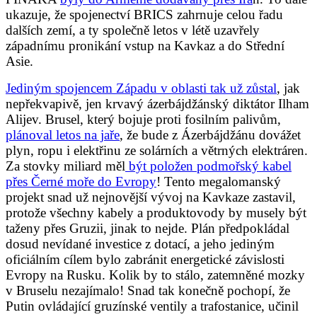
ukazuje, že spojenectví BRICS zahrnuje celou řadu
dalších zemí, a ty společně letos v létě uzavřely
západnímu pronikání vstup na Kavkaz a do Střední
Asie.
Jediným spojencem Západu v oblasti tak už zůstal
, jak
nepřekvapivě, jen krvavý ázerbájdžánský diktátor Ilham
Alijev. Brusel, který bojuje proti fosilním palivům,
plánoval letos na jaře
, že bude z Ázerbájdžánu dovážet
plyn, ropu i elektřinu ze solárních a větrných elektráren.
Za stovky miliard měl
být položen podmořský kabel
přes Černé moře do Evropy
! Tento megalomanský
projekt snad už nejnovější vývoj na Kavkaze zastavil,
protože všechny kabely a produktovody by musely být
taženy přes Gruzii, jinak to nejde. Plán předpokládal
dosud nevídané investice z dotací, a jeho jediným
oficiálním cílem bylo zabránit energetické závislosti
Evropy na Rusku. Kolik by to stálo, zatemněné mozky
v Bruselu nezajímalo! Snad tak konečně pochopí, že
Putin ovládající gruzínské ventily a trafostanice, učinil