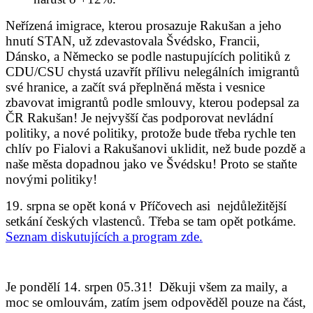
Neřízená imigrace, kterou prosazuje Rakušan a jeho
hnutí STAN, už zdevastovala Švédsko, Francii,
Dánsko, a Německo se podle nastupujících politiků z
CDU/CSU chystá uzavřít přílivu nelegálních imigrantů
své hranice, a začít svá přeplněná města i vesnice
zbavovat imigrantů podle smlouvy, kterou podepsal za
ČR Rakušan! Je nejvyšší čas podporovat nevládní
politiky, a nové politiky, protože bude třeba rychle ten
chlív po Fialovi a Rakušanovi uklidit, než bude pozdě a
naše města dopadnou jako ve Švédsku! Proto se staňte
novými politiky!
19. srpna se opět koná v Příčovech asi nejdůležitější
setkání českých vlastenců. Třeba se tam opět potkáme.
Seznam diskutujících a program zde.
Je pondělí 14.
srpen 05.31! Děkuji všem za maily, a
moc se omlouvám, zatím jsem odpověděl pouze na část,