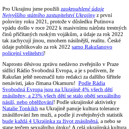
Pro Ukrajinu jsme použili
zaokrouhlené údaje
Nejvyššího státního zastupitelství Ukrajiny
z první
poloviny roku 2021, protože v důsledku Putinova
vpádu došlo v roce 2022 k masivnímu nárůstu trestných
činů přičítaných ruským vojákům, a údaje za rok 2022
tak zachycují jinou, mnohem násilnější, realitu. České
údaje publikovalo za rok 2022
samo Rakušanovo
policejní velitelství
!
Naprosto děsivou zprávu nedávno zveřejnilo v Praze
sídlící Rádio Svobodná Evropa, a je s podivem, že
Rakušan ještě neoznačil tuto redakci za dalšího šiřitele
nenávisti, jako čímana Okamuru!
Podle Rádia
Svobodná Evropa jsou na Ukrajině 4% všech dětí
znásilněny, a 23% všech dětí se stalo obětí sexuálního
násilí, nebo obtěžování
! Podle ukrajinské aktivistky
Natalie Tonkikh
na Ukrajině panuje kultura tolerance
znásilňování žen muži, a podle jí zveřejněných statistik
bude každá 4 Ukrajinka za život znásilněná
, a nebo se
stane terčem sexuálního útoku! A celá ukrajinská kultura