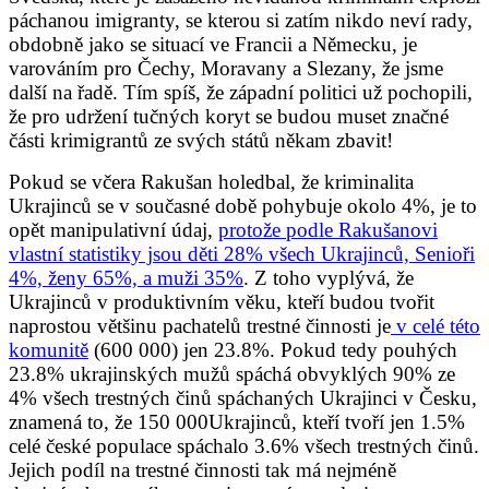
páchanou imigranty, se kterou si zatím nikdo neví rady,
obdobně jako se situací ve Francii a Německu, je
varováním pro Čechy, Moravany a Slezany, že jsme
další na řadě. Tím spíš, že západní politici už pochopili,
že pro udržení tučných koryt se budou muset značné
části krimigrantů ze svých států někam zbavit!
Pokud se včera Rakušan holedbal, že kriminalita
Ukrajinců se v současné době pohybuje okolo 4%, je to
opět manipulativní údaj,
protože podle Rakušanovi
vlastní statistiky jsou děti 28% všech Ukrajinců, Senioři
4%, ženy 65%, a muži 35%
. Z toho vyplývá, že
Ukrajinců v produktivním věku, kteří budou tvořit
naprostou většinu pachatelů trestné činnosti je
v celé této
komunitě
(600 000) jen 23.8%. Pokud tedy pouhých
23.8% ukrajinských mužů spáchá obvyklých 90% ze
4% všech trestných činů spáchaných Ukrajinci v Česku,
znamená to, že 150 000Ukrajinců, kteří tvoří jen 1.5%
celé české populace spáchalo 3.6% všech trestných činů.
Jejich podíl na trestné činnosti tak má nejméně