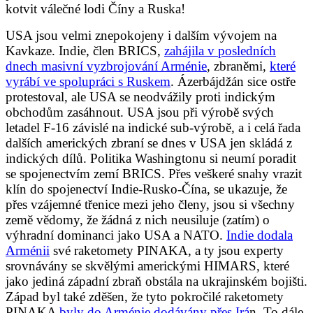
kotvit válečné lodi Číny a Ruska!
USA jsou velmi znepokojeny i dalším vývojem na
Kavkaze. Indie, člen BRICS,
zahájila v posledních
dnech masivní vyzbrojování Arménie
, zbraněmi,
které
vyrábí ve spolupráci s Ruskem
. Ázerbájdžán sice ostře
protestoval, ale USA se neodvážily proti indickým
obchodům zasáhnout. USA jsou při výrobě svých
letadel F-16 závislé na indické sub-výrobě, a i celá řada
dalších amerických zbraní se dnes v USA jen skládá z
indických dílů. Politika Washingtonu si neumí poradit
se spojenectvím zemí BRICS. Přes veškeré snahy vrazit
klín do spojenectví Indie-Rusko-Čína, se ukazuje, že
přes vzájemné třenice mezi jeho členy, jsou si všechny
země vědomy, že žádná z nich neusiluje (zatím) o
výhradní dominanci jako USA a NATO.
Indie dodala
Arménii
své raketomety PINAKA, a ty jsou experty
srovnávány se skvělými americkými HIMARS, které
jako jediná západní zbraň obstála na ukrajinském bojišti.
Západ byl také zděšen, že tyto pokročilé raketomety
PINAKA
byly do Arménie dodávány přes Irá
n. To dále