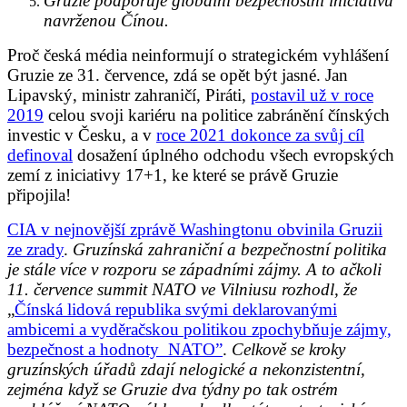
Gruzie podporuje globální bezpečnostní iniciativu
navrženou Čínou.
Proč česká média neinformují o strategickém vyhlášení
Gruzie ze 31. července, zdá se opět být jasné. Jan
Lipavský, ministr zahraničí, Piráti,
postavil už v roce
2019
celou svoji kariéru na politice zabránění čínských
investic v Česku, a v
roce 2021 dokonce za svůj cíl
definoval
dosažení úplného odchodu všech evropských
zemí z iniciativy 17+1, ke které se právě Gruzie
připojila!
CIA v nejnovější zprávě Washingtonu obvinila Gruzii
ze zrady
.
Gruzínská zahraniční a bezpečnostní politika
je stále více v rozporu se západními zájmy. A to ačkoli
11. července summit NATO ve Vilniusu rozhodl, že
„
Čínská lidová republika svými deklarovanými
ambicemi a vyděračskou politikou zpochybňuje zájmy,
bezpečnost a hodnoty NATO”
.
Celkově se kroky
gruzínských úřadů zdají nelogické a nekonzistentní,
zejména když se Gruzie dva týdny po tak ostrém