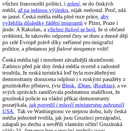
všichni francouzští politici, i
zelení
,
se do českých
médií,
až na jedinou výjimku
, nijak nedostal. Proč, zdá
se jasné. Česká média měla plné ruce práce,
aby
vyžehlila důsledky řádění imigrantů
v Plzni, Praze i
jinde. A Rakušan, a
všichni
fialoví
se bojí
, že si občané
uvědomí, že takovéto odporné činy se dnes a denně dějí
po celé Evropě právě díky neřízené pro-imigrační
politice, a přestanou její
fialové
stoupence volit!
Česká média tají i mnohem závažnější skutečnosti.
Zatímco před pár dny česká média svorně a radostně
troubila, že ruská turistická loď byla rozvášněnými
demonstranty donucena odplout i s ruskými pasažéry z
gruzínského přístavu, (viz
Blesk
,
iDnes
,
iRozhlas
), a ve
svých zprávách zamlčovala podstatnou maličkost, že
gruzínská policie na vládní příkaz demonstranty
pozatýkala,
jak potvrdil i mluvčí ministerstva zahraničí
USA.
Tak ve Washingtonu ve stejnou dobu, kdy česká
média jednotně tvrdila, jak jsou Gruzínci prozápadní,
zalapali po dechu a nevěřili vlastním očím! Gruzínská
vláda 31. července bez varování změnila svou