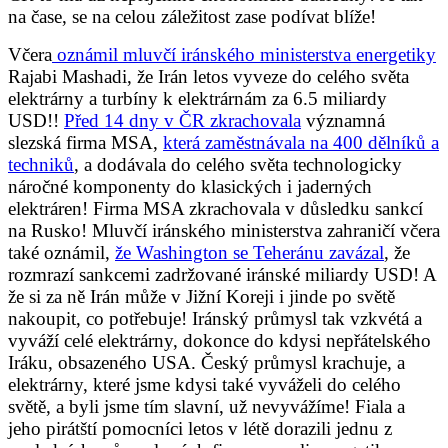
na čase, se na celou záležitost zase podívat blíže!
Včera
oznámil mluvčí iránského ministerstva energetiky
Rajabi Mashadi, že Irán letos vyveze do celého světa
elektrárny a turbíny k elektrárnám za 6.5 miliardy
USD!!
Před 14 dny v ČR zkrachovala
významná
slezská firma MSA,
která zaměstnávala na 400 dělníků a
techniků
, a dodávala do celého světa technologicky
náročné komponenty do klasických i jaderných
elektráren! Firma MSA zkrachovala v důsledku sankcí
na Rusko! Mluvčí iránského ministerstva zahraničí včera
také oznámil,
že Washington se Teheránu zavázal
, že
rozmrazí sankcemi zadržované iránské miliardy USD! A
že si za ně Irán může v Jižní Koreji i jinde po světě
nakoupit, co potřebuje! Iránský průmysl tak vzkvétá a
vyváží celé elektrárny, dokonce do kdysi nepřátelského
Iráku, obsazeného USA. Český průmysl krachuje, a
elektrárny, které jsme kdysi také vyváželi do celého
světě, a byli jsme tím slavní, už nevyvážíme! Fiala a
jeho pirátští pomocníci letos v létě dorazili jednu z