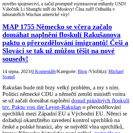
nového spojenectví, a začal promptně rozmrazovat miliardy USD!
Válečník Li Shangfu míří do Moskvy! Čína zuří! Odhalila v
laboratořích Wuchan americké viry!
MAP 1755 Německo se včera začalo
domáhat naplnění floskulí Rakušanova
paktu o přerozdělování imigrantů! Češi a
Slováci se tak už můžou těšit na nové
sousedy!
14 srpna, 2023
/
0 Komentáře
/
Kategorie:
Blog
/
Vložil(a):
Michael
Svatoš
Rakušan bude mít brzy velký problém, a my s ním.
Politici německé CDU a němečtí zemští ministři vnitra
se už začali domáhat naplnění
dosud prázdných floskulí
tzv. Paktu von der Leyen-Rakušan
o přerozdělování
uprchlíků mezi Západní EU a Východní EU. Němci se
dožadují okamžitého zavedení kontrol uprchlíků na
české a polské hranici, aby se největší vlna uprchlíků,