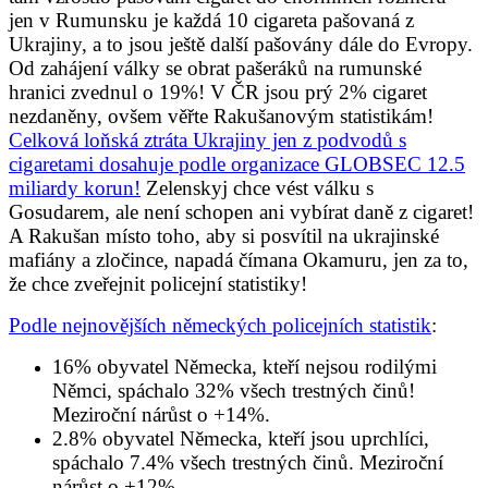
jen v Rumunsku je každá 10 cigareta pašovaná z
Ukrajiny, a to jsou ještě další pašovány dále do Evropy.
Od zahájení války se obrat pašeráků na rumunské
hranici zvednul o 19%! V ČR jsou prý 2% cigaret
nezdaněny, ovšem věřte Rakušanovým statistikám!
Celková loňská ztráta Ukrajiny jen z podvodů s
cigaretami dosahuje podle organizace GLOBSEC 12.5
miliardy korun!
Zelenskyj chce vést válku s
Gosudarem, ale není schopen ani vybírat daně z cigaret!
A Rakušan místo toho, aby si posvítil na ukrajinské
mafiány a zločince, napadá čímana Okamuru, jen za to,
že chce zveřejnit policejní statistiky!
Podle nejnovějších německých policejních statistik
:
16% obyvatel Německa, kteří nejsou rodilými
Němci, spáchalo 32% všech trestných činů!
Meziroční nárůst o +14%.
2.8% obyvatel Německa, kteří jsou uprchlíci,
spáchalo 7.4% všech trestných činů. Meziroční
nárůst o +12%.