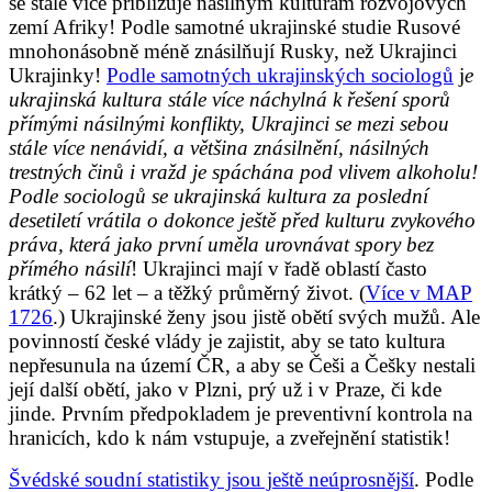
se stále více přibližuje násilným kulturám rozvojových
zemí Afriky! Podle samotné ukrajinské studie Rusové
mnohonásobně méně znásilňují Rusky, než Ukrajinci
Ukrajinky!
Podle samotných ukrajinských sociologů
j
e
ukrajinská kultura stále více náchylná k řešení sporů
přímými násilnými konflikty, Ukrajinci se mezi sebou
stále více nenávidí, a většina znásilnění, násilných
trestných činů i vražd je spáchána pod vlivem alkoholu!
Podle sociologů se ukrajinská kultura za poslední
desetiletí vrátila o dokonce ještě před kulturu zvykového
práva, která jako první uměla urovnávat spory bez
přímého násilí
! Ukrajinci mají v řadě oblastí často
krátký – 62 let – a těžký průměrný život. (
Více v MAP
1726
.) Ukrajinské ženy jsou jistě obětí svých mužů. Ale
povinností české vlády je zajistit, aby se tato kultura
nepřesunula na území ČR, a aby se Češi a Češky nestali
její další obětí, jako v Plzni, prý už i v Praze, či kde
jinde. Prvním předpokladem je preventivní kontrola na
hranicích, kdo k nám vstupuje, a zveřejnění statistik!
Švédské soudní statistiky jsou ještě neúprosnější
. Podle