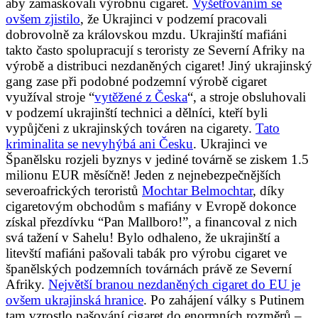
aby zamaskovali výrobnu cigaret.
Vyšetřováním se
ovšem zjistilo
, že Ukrajinci v podzemí pracovali
dobrovolně za královskou mzdu. Ukrajinští mafiáni
takto často spolupracují s teroristy ze Severní Afriky na
výrobě a distribuci nezdaněných cigaret! Jiný ukrajinský
gang zase při podobné podzemní výrobě cigaret
využíval stroje “
vytěžené z Česka
“, a stroje obsluhovali
v podzemí ukrajinští technici a dělníci, kteří byli
vypůjčeni z ukrajinských továren na cigarety.
Tato
kriminalita se nevyhýbá ani Česku
. Ukrajinci ve
Španělsku rozjeli byznys v jediné továrně se ziskem 1.5
milionu EUR měsíčně! Jeden z nejnebezpečnějších
severoafrických teroristů
Mochtar Belmochtar
, díky
cigaretovým obchodům s mafiány v Evropě dokonce
získal přezdívku “Pan Mallboro!”, a financoval z nich
svá tažení v Sahelu! Bylo odhaleno, že ukrajinští a
litevští mafiáni pašovali tabák pro výrobu cigaret ve
španělských podzemních továrnách právě ze Severní
Afriky.
Největší branou nezdaněných cigaret do EU je
ovšem ukrajinská hranice
. Po zahájení války s Putinem
tam vzrostlo pašování cigaret do enormních rozměrů –