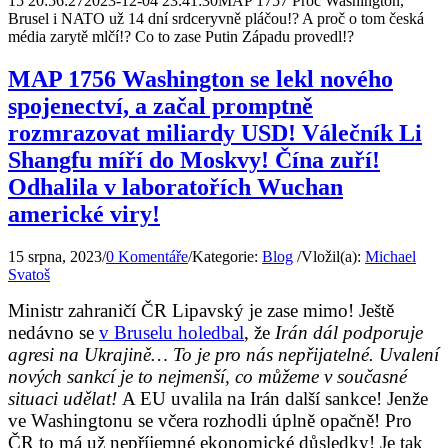
15 20:56:27
2023-12-04 23:41:30
MAP 1757 Proč Washington,
Brusel i NATO už 14 dní srdceryvně pláčou!? A proč o tom česká
média zarytě mlčí!? Co to zase Putin Západu provedl!?
MAP 1756 Washington se lekl nového
spojenectví, a začal promptně
rozmrazovat miliardy USD! Válečník Li
Shangfu míří do Moskvy! Čína zuří!
Odhalila v laboratořích Wuchan
americké viry!
15 srpna, 2023
/
0 Komentáře
/
Kategorie:
Blog
/
Vložil(a):
Michael
Svatoš
Ministr zahraničí ČR Lipavský je zase mimo! Ještě
nedávno se
v Bruselu holedbal
, že
Irán dál podporuje
agresi na Ukrajině… To je pro nás nepřijatelné. Uvalení
nových sankcí je to nejmenší, co můžeme v současné
situaci udělat!
A EU uvalila na Irán další sankce! Jenže
ve Washingtonu se včera rozhodli úplně opačně! Pro
ČR to má už nepříjemné ekonomické důsledky! Je tak