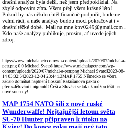
dnešní analýza byla delší, než jsem předpokládal. Na
zbylé odpovím zítra. Všem přeji všem krásné léto!
Pokud by nás někdo chtěl finančně podpořit, budeme
velmi rádi, a naše analýzy budou moci pokračovat i v
dnešní těžké době.
Mail na mne kpv0249@gmail.com .
Kdo
naše analýzy publikuje, prosím, ať uvede jejich
zdroj.
https://www.michalapetr.com/wp-content/uploads/2020/07/michal-a-
petr.png
0
0
Michael Svatoš
https://www.michalapetr.com/wp-
content/uploads/2020/07/michal-a-petr.png
Michael Svatoš
2023-08-
14 03:32:54
2023-12-04 23:44:13
MAP 1755 Německo se včera
začalo domáhat naplnění floskulí Rakušanova paktu o
přerozdělování imigrantů! Češi a Slováci se tak už můžou těšit na
nové sousedy!
MAP 1754 NATO šílí z nové ruské
Wunderwaffe! Nejtajnější letoun světa
SU-70 Hunter připraven k útoku na
Kyjev! Do konce roku mají prý tato