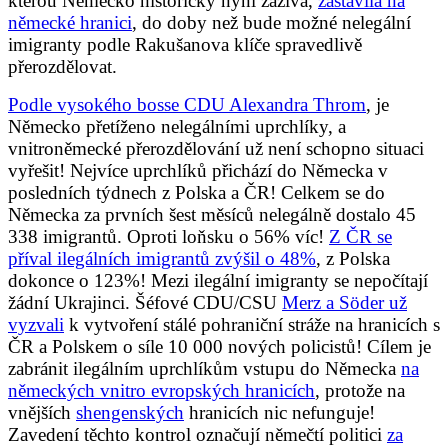
kterou Německo historicky nyní zažívá,
zastavila na
německé hranici
, do doby než bude možné nelegální
imigranty podle Rakušanova klíče spravedlivě
přerozdělovat.
Podle vysokého bosse CDU Alexandra Throm
, je
Německo přetíženo nelegálními uprchlíky, a
vnitroněmecké přerozdělování už není schopno situaci
vyřešit! Nejvíce uprchlíků přichází do Německa v
posledních týdnech z Polska a ČR! Celkem se do
Německa za prvních šest měsíců nelegálně dostalo 45
338 imigrantů. Oproti loňsku o 56% víc!
Z ČR se
příval ilegálních imigrantů zvýšil o 48%
, z Polska
dokonce o 123%! Mezi ilegální imigranty se nepočítají
žádní Ukrajinci. Šéfové CDU/CSU
Merz a Söder už
vyzvali
k vytvoření stálé pohraniční stráže na hranicích s
ČR a Polskem o síle 10 000 nových policistů! Cílem je
zabránit ilegálním uprchlíkům vstupu do Německa
na
německých vnitro evropských hranicích
, protože na
vnějších
shengenských
hranicích nic nefunguje!
Zavedení těchto kontrol označují němečtí politici
za