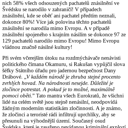
nich 58% všech odsouzených pachatelů znásilnění ve
Švédsku se narodilo v zahraničí! V případech
znásilnění, kde se oběť ani pachatel předtím neznali,
dokonce 80%! Více jak polovina těchto pachatelů
znásilnění se narodila mimo Evropu. A v případě
znásilnění spojeného s krajním násilím se dokonce 97 ze
129 pachatelů narodilo mimo Evropu! Mimo Evropu
vládnou značně násilné kultury!
Při svém včerejším útoku na rozdmýchávače nenávisti
politického čímana Okamuru, si Rakušan vypůjčil slova
šéfky Státního úřadu pro jadernou bezpečnost Dany
Drábové. „
V každém národě je zhruba stejné procento
zvrhlých hovad. Na národnosti nesejde. Důležité je
zločince potrestat. A pokud je to možné, maximálně
pomoci oběti
.” Tato mantra všech Eurokratů, že všichni
lidé na celém světě jsou stejně nenásilní, neodpovídá
žádným moderním statistikám zločinnosti. A je známo,
že zločinci a teroristé rádi infiltrují uprchlíky, aby se
přesunuli na výhodnější území. Současný osud
Švédska, které je zasaženo nevídanou kriminální explozí