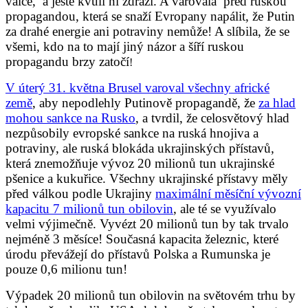
válce, a ještě kvůli ní zdraží. A varovala před ruskou
propagandou, která se snaží Evropany napálit, že Putin
za drahé energie ani potraviny nemůže! A slíbila, že se
všemi, kdo na to mají jiný názor a šíří ruskou
propagandu brzy zatočí
!
V úterý 31. května Brusel varoval všechny africké
země
, aby nepodlehly Putinově propagandě, že
za hlad
mohou sankce na Rusko
, a tvrdil, že celosvětový hlad
nezpůsobily evropské sankce na ruská hnojiva a
potraviny, ale ruská blokáda ukrajinských přístavů,
která znemožňuje vývoz 20 milionů tun ukrajinské
pšenice a kukuřice. Všechny ukrajinské přístavy měly
před válkou podle Ukrajiny
maximální měsíční vývozní
kapacitu 7 milionů tun obilovin
, ale té se využívalo
velmi výjimečně. Vyvézt 20 milionů tun by tak trvalo
nejméně 3 měsíce! Současná kapacita železnic, které
úrodu převážejí do přístavů Polska a Rumunska je
pouze 0,6 milionu tun!
Výpadek 20 milionů tun obilovin na světovém trhu by