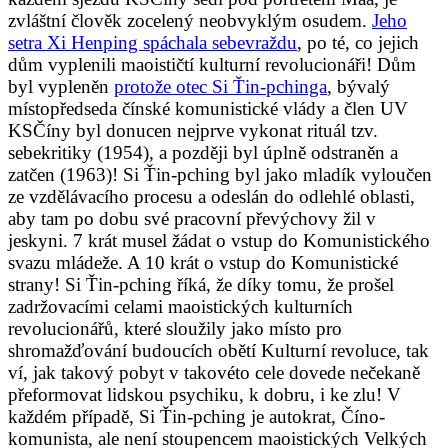
zvláštní člověk zocelený neobvyklým osudem.
Jeho
setra Xi Henping spáchala sebevraždu
, po té, co jejich
dům vyplenili maoističtí kulturní revolucionáři! Dům
byl vypleněn
protože otec Si Ťin-pchinga
, bývalý
místopředseda čínské komunistické vlády a člen UV
KSČíny byl donucen nejprve vykonat rituál tzv.
sebekritiky (1954), a později byl úplně odstraněn a
zatčen (1963)! Si Ťin-pching byl jako mladík vyloučen
ze vzdělávacího procesu a odeslán do odlehlé oblasti,
aby tam po dobu své pracovní převýchovy žil v
jeskyni. 7 krát musel žádat o vstup do Komunistického
svazu mládeže. A 10 krát o vstup do Komunistické
strany! Si Ťin-pching říká, že díky tomu, že prošel
zadržovacími celami maoistických kulturních
revolucionářů, které sloužily jako místo pro
shromažďování budoucích obětí Kulturní revoluce, tak
ví, jak takový pobyt v takovéto cele dovede nečekaně
přeformovat lidskou psychiku, k dobru, i ke zlu! V
každém případě, Si Ťin-pching je autokrat, Číno-
komunista, ale není stoupencem maoistických Velkých