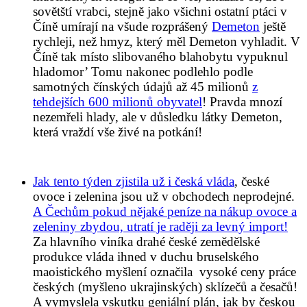
sovětští vrabci, stejně jako všichni ostatní ptáci v
Číně umírají na všude rozprášený
Demeton
ještě
rychleji, než hmyz, který měl Demeton vyhladit. V
Číně tak místo slibovaného blahobytu vypuknul
hladomor’ Tomu nakonec podlehlo podle
samotných čínských údajů až 45 milionů
z
tehdejších 600 milionů obyvatel
! Pravda mnozí
nezemřeli hlady, ale v důsledku látky Demeton,
která vraždí vše živé na potkání!
Jak tento týden zjistila už i česká vláda
, české
ovoce i zelenina jsou už v obchodech neprodejné.
A Čechům pokud nějaké peníze na nákup ovoce a
zeleniny zbydou, utratí je raději za levný import!
Za hlavního viníka drahé české zemědělské
produkce vláda ihned v duchu bruselského
maoistického myšlení označila vysoké ceny práce
českých (myšleno ukrajinských) sklízečů a česačů!
A vymyslela vskutku geniální plán, jak by českou