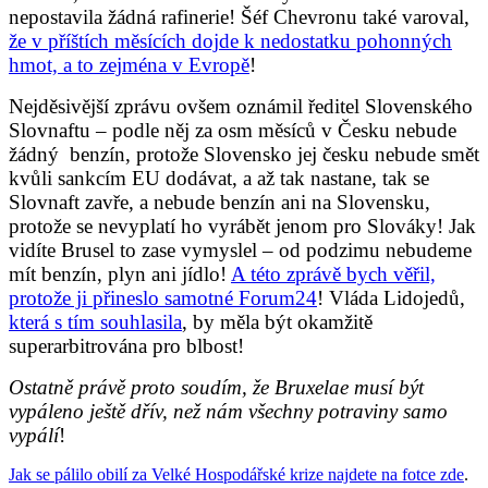
nepostavila žádná rafinerie! Šéf Chevronu také varoval,
že v příštích měsících dojde k nedostatku pohonných
hmot, a to zejména v Evropě
!
Nejděsivější zprávu ovšem oznámil ředitel Slovenského
Slovnaftu – podle něj za osm měsíců v Česku nebude
žádný benzín, protože Slovensko jej česku nebude smět
kvůli sankcím EU dodávat, a až tak nastane, tak se
Slovnaft zavře, a nebude benzín ani na Slovensku,
protože se nevyplatí ho vyrábět jenom pro Slováky! Jak
vidíte Brusel to zase vymyslel – od podzimu nebudeme
mít benzín, plyn ani jídlo!
A této zprávě bych věřil,
protože ji přineslo samotné Forum24
! Vláda Lidojedů,
která s tím souhlasila
, by měla být okamžitě
superarbitrována pro blbost!
Ostatně právě proto soudím, že Bruxelae musí být
vypáleno ještě dřív, než nám všechny potraviny samo
vypálí
!
Jak se pálilo obilí za Velké Hospodářské krize najdete na fotce zde
.