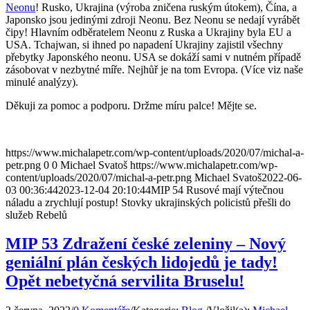
Neonu
! Rusko, Ukrajina (výroba zničena ruským útokem), Čína, a
Japonsko jsou jedinými zdroji Neonu. Bez Neonu se nedají vyrábět
čipy! Hlavním odběratelem Neonu z Ruska a Ukrajiny byla EU a
USA. Tchajwan, si ihned po napadení Ukrajiny zajistil všechny
přebytky Japonského neonu. USA se dokáží sami v nutném případě
zásobovat v nezbytné míře. Nejhůř je na tom Evropa. (Více viz naše
minulé analýzy).
Děkuji za pomoc a podporu. Držme míru palce! Mějte se.
https://www.michalapetr.com/wp-content/uploads/2020/07/michal-a-
petr.png
0
0
Michael Svatoš
https://www.michalapetr.com/wp-
content/uploads/2020/07/michal-a-petr.png
Michael Svatoš
2022-06-
03 00:36:44
2023-12-04 20:10:44
MIP 54 Rusové mají výtečnou
náladu a zrychlují postup! Stovky ukrajinských policistů přešli do
služeb Rebelů
MIP 53 Zdražení české zeleniny – Nový
geniální plán českých lidojedů je tady!
Opět nebetyčná servilita Bruselu!