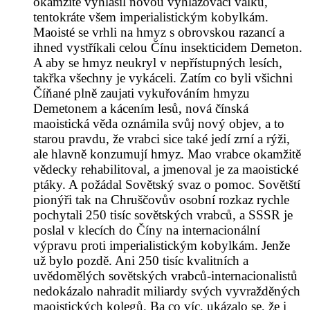
okamžitě vyhlásil novou vyhlazovací válku,
tentokráte všem imperialistickým kobylkám.
Maoisté se vrhli na hmyz s obrovskou razancí a
ihned vystříkali celou Čínu insekticidem Demeton.
A aby se hmyz neukryl v nepřístupných lesích,
takřka všechny je vykáceli. Zatím co byli všichni
Číňané plně zaujati vykuřováním hmyzu
Demetonem a kácením lesů, nová čínská
maoistická věda oznámila svůj nový objev, a to
starou pravdu, že vrabci sice také jedí zrní a rýži,
ale hlavně konzumují hmyz. Mao vrabce okamžitě
vědecky rehabilitoval, a jmenoval je za maoistické
ptáky. A požádal Sovětský svaz o pomoc. Sovětští
pionýři tak na Chruščovův osobní rozkaz rychle
pochytali 250 tisíc sovětských vrabců, a SSSR je
poslal v klecích do Číny na
internacionální
výpravu proti imperialistickým kobylkám. Jenže
už bylo pozdě. Ani 250 tisíc kvalitních a
uvědomělých sovětských vrabců-internacionalistů
nedokázalo nahradit miliardy svých vyvražděných
maoistických kolegů. Ba co víc, ukázalo se, že i