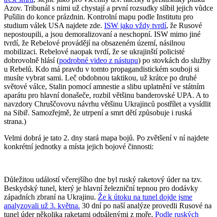
Azov. Tribunál s nimi už chystají a první rozsudky slíbil jejich vůdce
Pušilin do konce prázdnin. Kontrolní mapu podle Institutu pro
studium válek USA najdete zde.
ISW jako vždy tvrdí
, že Rusové
nepostoupili, a jsou demoralizovaní a neschopní. ISW mimo jiné
tvrdí, že Rebelové provádějí na obsazeném území, násilnou
mobilizaci. Rebelové naopak tvrdí, že se ukrajinští policisté
dobrovolně hlásí (
podrobné video z nástupu
) po stovkách do služby
u Rebelů. Kdo má pravdu v tomto propagandistickém souboji si
musíte vybrat sami. Leč obdobnou taktikou, už krátce po druhé
světové válce, Stalin pomocí amnestie a slibu uplatnění ve státním
aparátu pro hlavní donašeče, rozbil většinu banderovské UPA. A to
navzdory Chruščovovu návrhu většinu Ukrajinců postřílet a vysídlit
na Sibiř. Samozřejmě, že utrpení a smrt dětí způsobuje i ruská
strana.)
Velmi dobrá je tato 2. dny stará mapa bojů. Po zvětšení v ní najdete
konkrétní jednotky a místa jejich bojové činnosti:
Důležitou událostí včerejšího dne byl ruský raketový úder na tzv.
Beskydský tunel, který je hlavní železniční tepnou pro dodávky
západních zbraní na Ukrajinu.
Že k útoku na tunel dojde jsme
analyzovali už 3. května.
30 dní po naší analýze provedli Rusové na
tunel úder několika raketami odpálenými z moře.
Podle ruských