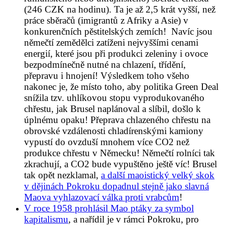
(246 CZK na hodinu). Ta je až 2,5 krát vyšší, než
práce sběračů (imigrantů z Afriky a Asie) v
konkurenčních pěstitelských zemích! Navíc jsou
němečtí zemědělci zatíženi nejvyššími cenami
energií, které jsou při produkci zeleniny i ovoce
bezpodmínečně nutné na chlazení, třídění,
přepravu i hnojení! Výsledkem toho všeho
nakonec je, že místo toho, aby politika Green Deal
snížila tzv. uhlíkovou stopu vyprodukovaného
chřestu, jak Brusel naplánoval a slíbil, došlo k
úplnému opaku! Přeprava chlazeného chřestu na
obrovské vzdálenosti chladírenskými kamiony
vypustí do ovzduší mnohem více CO2 než
produkce chřestu v Německu! Němečtí rolníci tak
zkrachují, a CO2 bude vypuštěno ještě víc! Brusel
tak opět nezklamal,
a další maoistický velký skok
v dějinách Pokroku dopadnul stejně jako slavná
Maova vyhlazovací válka proti vrabcům
!
V roce 1958 prohlásil Mao ptáky za symbol
kapitalismu
, a nařídil je v rámci Pokroku, pro