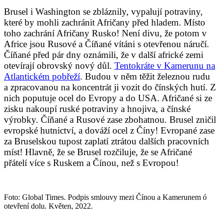
Brusel i Washington se zbláznily, vypalují potraviny,
které by mohli zachránit Afričany před hladem. Místo
toho zachrání Afričany Rusko! Není divu, že potom v
Africe jsou Rusové a Číňané vítáni s otevřenou náručí.
Číňané před pár dny oznámili, že v další africké zemi
otevírají obrovský nový důl.
Tentokráte v Kamerunu na
Atlantickém pobřeží
. Budou v něm těžit železnou rudu
a zpracovanou na koncentrát ji vozit do čínských hutí. Z
nich poputuje ocel do Evropy a do USA. Afričané si ze
zisku nakoupí ruské potraviny a hnojiva, a čínské
výrobky. Číňané a Rusové zase zbohatnou. Brusel zničil
evropské hutnictví, a dováží ocel z Číny! Evropané zase
za Bruselskou tupost zaplatí ztrátou dalších pracovních
míst! Hlavně, že se Brusel rozčiluje, že se Afričané
přátelí více s Ruskem a Čínou, než s Evropou!
Foto: Global Times. Podpis smlouvy mezi Čínou a Kamerunem ó
otevření dolu. Květen, 2022.