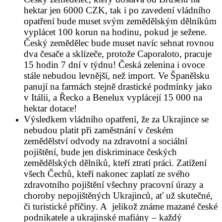
hektar jen 6000 CZK, tak i po zavedení vládního
opatření bude muset svým zemědělským dělníkům
vyplácet 100 korun na hodinu, pokud je sežene.
Český zemědělec bude muset navíc sehnat rovnou
dva česače a sklízeče, protože Caporaloto, pracuje
15 hodin 7 dní v týdnu! Česká zelenina i ovoce
stále nebudou levnější, než import. Ve Španělsku
panují na farmách stejně drastické podmínky jako
v Itálii, a Řecko a Benelux vyplácejí 15 000 na
hektar dotace!
Výsledkem vládního opatření, že za Ukrajince se
nebudou platit při zaměstnání v českém
zemědělství odvody na zdravotní a sociální
pojištění, bude jen diskriminace českých
zemědělských dělníků, kteří ztratí práci. Zatížení
všech Čechů, kteří nakonec zaplatí ze svého
zdravotního pojištění všechny pracovní úrazy a
choroby nepojištěných Ukrajinců, ať už skutečné,
či turistické příčiny. A jelikož známe mazané české
podnikatele a ukrajinské mafiány – každý