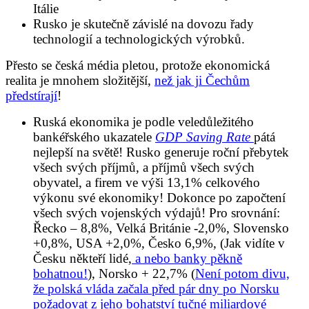
Itálie
Rusko je skutečně závislé na dovozu řady
technologií a technologických výrobků.
Přesto se česká média pletou, protože ekonomická
realita je mnohem složitější,
než jak ji Čechům
předstírají
!
Ruská ekonomika je podle veledůležitého
bankéřského ukazatele
GDP Saving Rate
pátá
nejlepší na světě! Rusko generuje roční přebytek
všech svých příjmů, a příjmů všech svých
obyvatel, a firem ve výši 13,1% celkového
výkonu své ekonomiky! Dokonce po započtení
všech svých vojenských výdajů! Pro srovnání:
Řecko – 8,8%, Velká Británie -2,0%, Slovensko
+0,8%, USA +2,0%, Česko 6,9%, (Jak vidíte v
Česku někteří lidé,
a nebo banky pěkně
bohatnou!
), Norsko + 22,7% (
Není potom divu,
že polská vláda začala před pár dny po Norsku
požadovat z jeho bohatství tučné miliardové