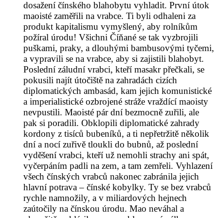
dosažení čínského blahobytu vyhladit. První útok
maoisté zaměřili na vrabce. Ti byli odhaleni za
produkt kapitalismu vymyšlený, aby rolníkům
požíral úrodu! Všichni Číňané se tak vyzbrojili
puškami, praky, a dlouhými bambusovými tyčemi,
a vypravili se na vrabce, aby si zajistili blahobyt.
Poslední záludní vrabci, kteří masakr přečkali, se
pokusili najít útočiště na zahradách cizích
diplomatických ambasád, kam jejich komunistické
a imperialistické ozbrojené stráže vraždící maoisty
nevpustili. Maoisté pár dní bezmocně zuřili, ale
pak si poradili. Obklopili diplomatické zahrady
kordony z tisíců bubeníků, a ti nepřetržitě několik
dní a nocí zuřivě tloukli do bubnů, až poslední
vyděšení vrabci, kteří už nemohli strachy ani spát,
vyčerpáním padli na zem, a tam zemřeli. Vyhlazení
všech čínských vrabců nakonec zabránila jejich
hlavní potrava – čínské kobylky. Ty se bez vrabců
rychle namnožily, a v miliardových hejnech
zaútočily na čínskou úrodu. Mao neváhal a