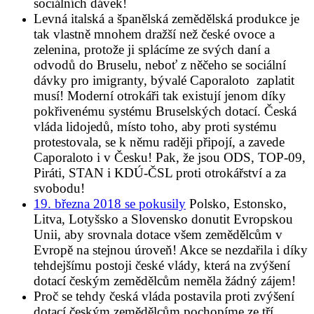
sociálních dávek!
Levná italská a španělská zemědělská produkce je
tak vlastně mnohem dražší než české ovoce a
zelenina, protože ji splácíme ze svých daní a
odvodů do Bruselu, neboť z něčeho se sociální
dávky pro imigranty, bývalé Caporaloto zaplatit
musí! Moderní otrokáři tak existují jenom díky
pokřivenému systému Bruselských dotací. Česká
vláda lidojedů, místo toho, aby proti systému
protestovala, se k němu raději připojí, a zavede
Caporaloto i v Česku! Pak, že jsou ODS, TOP-09,
Piráti, STAN i KDÚ-ČSL proti otrokářství a za
svobodu!
19. března 2018 se pokusily
Polsko, Estonsko,
Litva, Lotyšsko a Slovensko donutit Evropskou
Unii, aby srovnala dotace všem zemědělcům v
Evropě na stejnou úroveň! Akce se nezdařila i díky
tehdejšímu postoji české vlády, která na zvýšení
dotací českým zemědělcům neměla žádný zájem!
Proč se tehdy česká vláda postavila proti zvýšení
dotací českým zemědělcům pochopíme ze tří