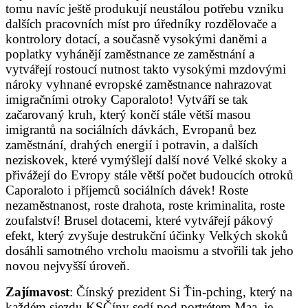
tomu navíc ještě produkují neustálou potřebu vzniku
dalších pracovních míst pro úředníky rozdělovače a
kontrolory dotací, a současně vysokými daněmi a
poplatky vyhánějí zaměstnance ze zaměstnání a
vytvářejí rostoucí nutnost takto vysokými mzdovými
nároky vyhnané evropské zaměstnance nahrazovat
imigračními otroky Caporaloto! Vytváří se tak
začarovaný kruh, který končí stále větší masou
imigrantů na sociálních dávkách, Evropanů bez
zaměstnání, drahých energií i potravin, a dalších
neziskovek, které vymýšlejí další nové Velké skoky a
přivážejí do Evropy stále větší počet budoucích otroků
Caporaloto i příjemců sociálních dávek! Roste
nezaměstnanost, roste drahota, roste kriminalita, roste
zoufalství! Brusel dotacemi, které vytvářejí pákový
efekt, který zvyšuje destrukční účinky Velkých skoků
dosáhli samotného vrcholu maoismu a stvořili tak jeho
novou nejvyšší úroveň.
Zajímavost
: Čínský prezident Si Ťin-pching, který na
každém sjezdu KSČíny sedí pod portrétem Maa, je