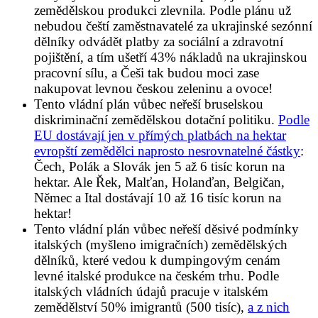
zemědělskou produkci zlevnila. Podle plánu už
nebudou čeští zaměstnavatelé za ukrajinské sezónní
dělníky odvádět platby za sociální a zdravotní
pojištění, a tím ušetří 43% nákladů na ukrajinskou
pracovní sílu, a Češi tak budou moci zase
nakupovat levnou českou zeleninu a ovoce!
Tento vládní plán vůbec neřeší bruselskou
diskriminační zemědělskou dotační politiku.
Podle
EU dostávají jen v přímých platbách na hektar
evropští zemědělci naprosto nesrovnatelné částky
:
Čech, Polák a Slovák jen 5 až 6 tisíc korun na
hektar. Ale Řek, Malťan, Holanďan, Belgičan,
Němec a Ital dostávají 10 až 16 tisíc korun na
hektar!
Tento vládní plán vůbec neřeší děsivé podmínky
italských (myšleno imigračních) zemědělských
dělníků, které vedou k dumpingovým cenám
levné italské produkce na českém trhu. Podle
italských vládních údajů pracuje v italském
zemědělství 50% imigrantů (500 tisíc),
a z nich