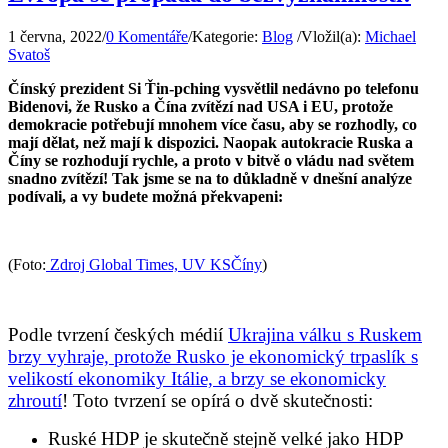
1 června, 2022
/
0 Komentáře
/
Kategorie:
Blog
/
Vložil(a):
Michael
Svatoš
Čínský prezident Si Ťin-pching vysvětlil nedávno po telefonu
Bidenovi, že Rusko a Čína zvítězí nad USA i EU, protože
demokracie potřebují mnohem více času, aby se rozhodly, co
mají dělat, než mají k dispozici. Naopak autokracie Ruska a
Číny se rozhodují rychle, a proto v bitvě o vládu nad světem
snadno zvítězí! Tak jsme se na to důkladně v dnešní analýze
podívali, a vy budete možná překvapeni:
(Foto:
Zdroj Global Times, UV KSČíny
)
Podle tvrzení českých médií
Ukrajina válku s Ruskem
brzy vyhraje, protože Rusko je ekonomický trpaslík s
velikostí ekonomiky Itálie, a brzy se ekonomicky
zhroutí
! Toto tvrzení se opírá o dvě skutečnosti:
Ruské HDP je skutečně stejně velké jako HDP