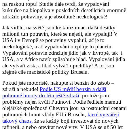
na ruskou ropu! Studie dále tvrdí, že vypalování
kukuřice na biopaliva v posledních desetiletích enormně
zdražilo potraviny, a je absolutně neekologické!
Jak vidíte, na světě jsou ke konzumaci další desítky
milionů tun potravin, které se nejedí, ale vypalují! V
USA i v Evropě se potraviny vypalují, ač je to
neekologické, a ač vypalování otepluje to planetu.
Vypalování potravin zdražuje jídlo jak v Evropě, tak i
USA, a v Africe navíc způsobuje hlad. Vypalování jídla
ale vytváří zisk, a hlad vytváří uprchlíky! A to jsou
zřejmé cíle maoistické politiky Bruselu.
Pokud jste motoristé, nakupte si benzín do zásob –
zdraží a nebude!
Podle US médií benzín a další
pohonné hmoty do léta ještě zdraží
, protože jsou
problémy nejen kvůli Putinovi. Podle ředitele mamutí
olejářské společnosti Chevron jsou za rostoucími cenami
pohonných hmot vlády EU i Bruselu,
které vytvářejí
takový chaos,
že se každý bojí investovat do nových
rafinerií, a nebo otevírat nové vrty. V USA se už 50 let