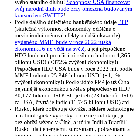
svého státního dluhu!
Schopnost USA financovat
svůj národní dluh bude brzy omezena budovaným
konsorciem SWIFT2
!
Podle dalšího důležitého bankéřského údaje
PPP
(skutečná výkonnost ekonomiky očištěná o
mezinárodní měnové efekty a další ukazatele)
vydaného MMF bude v roce 2022 ruská
ekonomika 6 největší na světě
, a její přepočtené
HDP bude mít po očištění reálnou hodnotu 4,365
bilionu USD! (+372% zvýšení ekonomiky!)
Přepočtené HDP USA bude v roce 2022 mít podle
MMF hodnotu 25,346 bilionu USD! (+1,1%
zvýšení ekonomiky!) Podle údaje PPP je už Čína
nejsilnější ekonomikou světa s přepočteným HDP
30,177 bilionu USD! EU je třetí (23 bilionů USD)
za USA, čtvrtá je Indie (11,745 bilionu USD) atd.
Rusko, které potřebuje dovážet některé technologie
a technologické výrobky, které neprodukuje, je
bez obtíží sežene v Číně, a už i v Indii a Brazílii!
Rusko platí energiemi, surovinami, potravinami a
hnojivy – a to jsou komodity, po kterých je na