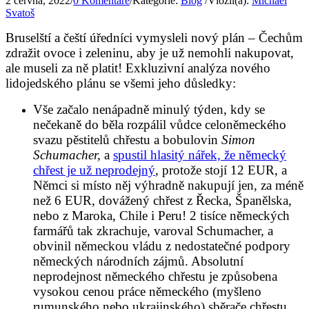
2 června, 2022
/
0 Komentáře
/
Kategorie:
Blog
/
Vložil(a):
Michael
Svatoš
Bruselští a čeští úředníci vymysleli nový plán – Čechům
zdražit ovoce i zeleninu, aby je už nemohli nakupovat,
ale museli za ně platit! Exkluzivní analýza nového
lidojedského plánu se všemi jeho důsledky:
Vše začalo nenápadně minulý týden, kdy se
nečekaně do běla rozpálil vůdce celoněmeckého
svazu pěstitelů chřestu a bobulovin
Simon
Schumacher,
a
spustil hlasitý nářek, že německý
chřest je už neprodejný
, protože stojí 12 EUR, a
Němci si místo něj výhradně nakupují jen, za méně
než 6 EUR, dovážený chřest z Řecka, Španělska,
nebo z Maroka, Chile i Peru! 2 tisíce německých
farmářů tak zkrachuje, varoval Schumacher, a
obvinil německou vládu z nedostatečné podpory
německých národních zájmů. Absolutní
neprodejnost německého chřestu je způsobena
vysokou cenou práce německého (myšleno
rumunského nebo ukrajinského) sběrače chřestu