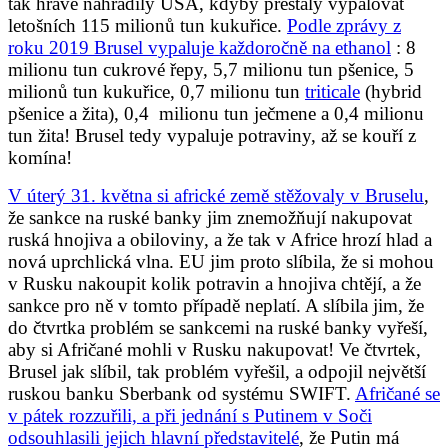
tak hravě nahradily USA, kdyby přestaly vypalovat
letošních 115 milionů tun kukuřice.
Podle zprávy z
roku 2019 Brusel vypaluje každoročně na ethanol
: 8
milionu tun cukrové řepy, 5,7 milionu tun pšenice, 5
milionů tun kukuřice, 0,7 milionu tun
triticale
(hybrid
pšenice a žita), 0,4 milionu tun ječmene a 0,4 milionu
tun žita! Brusel tedy vypaluje potraviny, až se kouří z
komína!
V úterý 31. května si africké země stěžovaly v Bruselu
,
že sankce na ruské banky jim znemožňují nakupovat
ruská hnojiva a obiloviny, a že tak v Africe hrozí hlad a
nová uprchlická vlna. EU jim proto slíbila, že si mohou
v Rusku nakoupit kolik potravin a hnojiva chtějí, a že
sankce pro ně v tomto případě neplatí. A slíbila jim, že
do čtvrtka problém se sankcemi na ruské banky vyřeší,
aby si Afričané mohli v Rusku nakupovat! Ve čtvrtek,
Brusel jak slíbil, tak problém vyřešil, a odpojil největší
ruskou banku Sberbank od systému SWIFT.
Afričané se
v pátek rozzuřili, a při jednání s Putinem v Soči
odsouhlasili jejich hlavní představitelé
, že Putin má