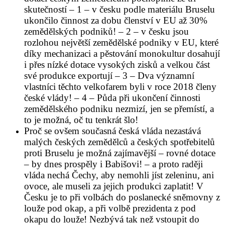
skutečností – 1 – v česku podle materiálu Bruselu
ukončilo činnost za dobu členství v EU až 30%
zemědělských podniků! – 2 – v česku jsou
rozlohou největší zemědělské podniky v EU, které
díky mechanizaci a pěstování monokultur dosahují
i přes nízké dotace vysokých zisků a velkou část
své produkce exportují – 3 – Dva významní
vlastníci těchto velkofarem byli v roce 2018 členy
české vlády! – 4 – Půda při ukončení činnosti
zemědělského podniku nezmizí, jen se přemístí, a
to je možná, oč tu tenkrát šlo!
Proč se ovšem současná česká vláda nezastává
malých českých zemědělců a českých spotřebitelů
proti Bruselu je možná zajímavější – rovné dotace
– by dnes prospěly i Babišovi! – a proto raději
vláda nechá Čechy, aby nemohli jíst zeleninu, ani
ovoce, ale museli za jejich produkci zaplatit! V
Česku je to při volbách do poslanecké sněmovny z
louže pod okap, a při volbě prezidenta z pod
okapu do louže! Nezbývá tak než vstoupit do