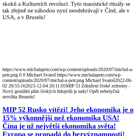
skoků a Kulturních revolucí. Tyto maoistické rituály se
tak zřejmě ne náhodou nyní neodehrávají v Číně, ale v
USA, a v Bruselu!
https://www.michalapetr.com/wp-content/uploads/2020/07/michal-a-
petr.png
0
0
Michael Svatoš
https://www.michalapetr.com/wp-
content/uploads/2020/07/michal-a-petr.png
Michael Svatoš
2022-06-
02 20:55:16
2023-12-04 20:11:05
MIP 53 Zdražení české zeleniny -
Nový geniální plán českých lidojedů je tady! Opět nebetyčná
servilita Bruselu!
MIP 52 Rusko vítězí! Jeho ekonomika je o
15% výkonnější než ekonomika USA!
Čína je už největší ekonomika světa!
Evropa se propadá do bezvýznamnosti!