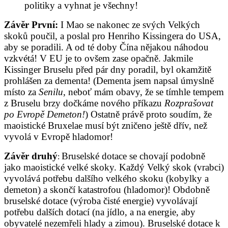
politiky a vyhnat je všechny!
Závěr První:
I Mao se nakonec ze svých Velkých
skoků poučil, a poslal pro Henriho Kissingera do USA,
aby se poradili. A od té doby Čína nějakou náhodou
vzkvétá! V EU je to ovšem zase opačně. Jakmile
Kissinger Bruselu před pár dny poradil, byl okamžitě
prohlášen za dementa! (Dementa jsem napsal úmyslně
místo za
Senilu
, neboť mám obavy, že se tímhle tempem
z Bruselu brzy dočkáme nového příkazu
Rozprašovat
po Evropě Demeton!
) Ostatně právě proto soudím, že
maoistické Bruxelae musí být zničeno ještě dřív, než
vyvolá v Evropě hladomor!
Závěr druhý
Bruselské dotace se chovají podobně
:
jako maoistické velké skoky. Každý Velký skok (vrabci)
vyvolává potřebu dalšího velkého skoku (kobylky a
demeton) a skončí katastrofou (hladomor)! Obdobně
bruselské dotace (výroba čisté energie) vyvolávají
potřebu dalších dotací (na jídlo, a na energie, aby
obyvatelé nezemřeli hlady a zimou). Bruselské dotace k