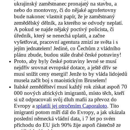
ukrajinský zaměstnanec pronajatý na stavbu, a
nebo do montovny, či do nějaké agrofertovny
bude nakonec vlastnit papír, že je zaměstnaný
zemědělský dělník, za kterého se odvody neplatí.
A pokud se najde nějaký poctivý policista, či
úředník, který se nenechá uplatit, a začne
vyšetřovat, pracovní agentura zmizí ze světa i s
jejím jednatelem! Jediné, co Čechům z vládního
plánu zbude, budou stále drahé české potraviny!
Proto, aby byly české potraviny levné se musí
nejdřív srovnat evropské dotace, a ještě dřív se
musí snížit ceny energií! Jenže to by vláda lidojedů
musela začít boj s maoistickým Bruselem!
Italské zemědělství musí každý rok získat aspoň 70
000 nových afrických imigrantů, místo těch, kteří
si už odpracovali svůj dluh mafii za převoz do
Evropy a
splatili jej otročením Caporaloto
. Tito
imigranti potom míří dál do Evropy, a jak ukázala
poslední německá vládní data, i 7 let po svém
příchodu do EU jich 90% žije aspoň částečně ze