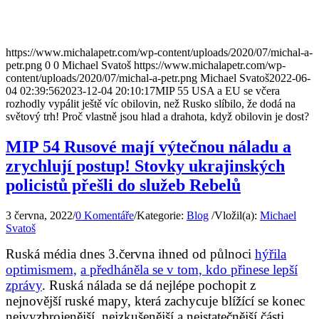
https://www.michalapetr.com/wp-content/uploads/2020/07/michal-a-
petr.png
0
0
Michael Svatoš
https://www.michalapetr.com/wp-
content/uploads/2020/07/michal-a-petr.png
Michael Svatoš
2022-06-
04 02:39:56
2023-12-04 20:10:17
MIP 55 USA a EU se včera
rozhodly vypálit ještě víc obilovin, než Rusko slíbilo, že dodá na
světový trh! Proč vlastně jsou hlad a drahota, když obilovin je dost?
MIP 54 Rusové mají výtečnou náladu a
zrychlují postup! Stovky ukrajinských
policistů přešli do služeb Rebelů
3 června, 2022
/
0 Komentáře
/
Kategorie:
Blog
/
Vložil(a):
Michael
Svatoš
Ruská média dnes 3.června ihned od půlnoci
hýřila
optimismem,
a předháněla se v tom, kdo přinese lepší
zprávy
. Ruská nálada se dá nejlépe pochopit z
nejnovější ruské mapy, která zachycuje blížící se konec
nejvyzbrojenější, nejzkušenější a nejstatečnější části