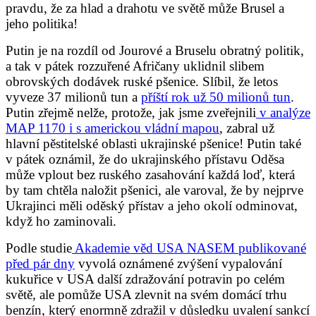
pravdu, že za hlad a drahotu ve světě může Brusel a
jeho politika!
Putin je na rozdíl od Jourové a Bruselu obratný politik,
a tak v pátek rozzuřené Afričany uklidnil slibem
obrovských dodávek ruské pšenice. Slíbil, že letos
vyveze 37 milionů tun a
příští rok už 50 milionů tun
.
Putin zřejmě nelže, protože, jak jsme zveřejnili
v analýze
MAP 1170 i s americkou vládní mapou
, zabral už
hlavní pěstitelské oblasti ukrajinské pšenice! Putin také
v pátek oznámil, že do ukrajinského přístavu Oděsa
může vplout bez ruského zasahování každá loď, která
by tam chtěla naložit pšenici, ale varoval, že by nejprve
Ukrajinci měli oděský přístav a jeho okolí odminovat,
když ho zaminovali.
Podle studie
Akademie věd USA NASEM publikované
před pár dny
vyvolá oznámené zvýšení vypalování
kukuřice v USA další zdražování potravin po celém
světě, ale pomůže USA zlevnit na svém domácí trhu
benzín, který enormně zdražil v důsledku uvalení sankcí