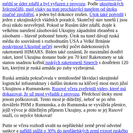
médií se úder zdařil a byl vyřazen z provozu
. Podle
ukrajinských
železničářů, mají vlaky na trati procházející tunelem od útoku
značné zpoždění
, a jeden byl dokonce zrušen.
Útok také potvrdil
i
jeden z ukrajinských vládních poradců. Skutečný stav tunelů ( jsou
dva) nikdo nezveřejnil. Pokud se Rusům úder zdařil, dojde k
velkému narušení zásobování Ukrajiny západními zbraněmi a
zásobami – hlavně pohonné hmoty. Útok na tunel dávají ruská
média do souvislosti s rozhodnutím USA a Velké Británie
poskytnout Ukrajině určitý
nevelký počet dalekonosných
raketometů HIMARS. Biden také oznámil, že maximální dostřel
raket, které Ukrajina dostane bude jen 70 km! Raketomety se tak
stanou snadnou kořistí
ruských raketometů Smerch
s dostřelem 120
km, kterými je ruská armáda po zuby vyzbrojená.
Ruská armáda pokračovala v nemilosrdné likvidaci ukrajinské
logistické infrastruktury i dalším útokem na klíčový most mezi jižní
Ukrajinou a Rumunskem.
Rusové včera zveřejnili video, které má
dokazovat, že už most vyřadili z provozu
. Předchozí útoky most
jenom poškozovali. Tento most je důležitý, neboť se po něm
dováželo PHM z Rumunska, a do Rumunska se vyvážela pšenice,
jejíž vývoz je důležitým příjmem Ukrajiny, a proto se jej Rusové
snaží, co nejvíce blokovat!
Putin se včera rozhodl uvalit na nepřátelské země první odvetné
sankce a
nařídil snížit o 30% do nepřátelských zemí export ruského