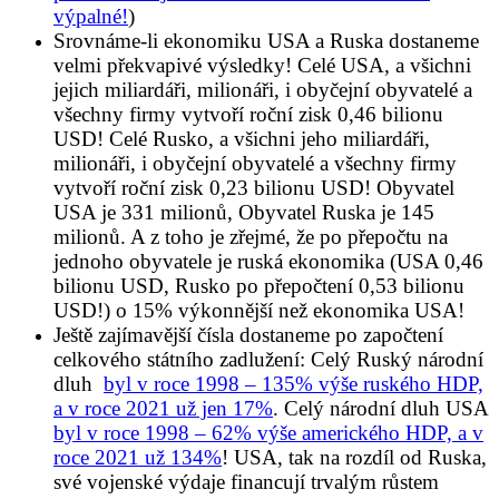
výpalné!
)
Srovnáme-li ekonomiku USA a Ruska dostaneme
velmi překvapivé výsledky! Celé USA, a všichni
jejich miliardáři, milionáři, i obyčejní obyvatelé a
všechny firmy vytvoří roční zisk 0,46 bilionu
USD! Celé Rusko, a všichni jeho miliardáři,
milionáři, i obyčejní obyvatelé a všechny firmy
vytvoří roční zisk 0,23 bilionu USD! Obyvatel
USA je 331 milionů, Obyvatel Ruska je 145
milionů. A z toho je zřejmé, že po přepočtu na
jednoho obyvatele je ruská ekonomika (USA 0,46
bilionu USD, Rusko po přepočtení 0,53 bilionu
USD!) o 15% výkonnější než ekonomika USA!
Ještě zajímavější čísla dostaneme po započtení
celkového státního zadlužení: Celý Ruský národní
dluh
byl v roce 1998 – 135% výše ruského HDP,
a v roce 2021 už jen 17%
. Celý národní dluh USA
byl v roce 1998 – 62% výše amerického HDP, a v
roce 2021 už 134%
! USA, tak na rozdíl od Ruska,
své vojenské výdaje financují trvalým růstem