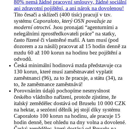
80% nemá žádné pracovní smlouvy, žádné sociální
ani zdravotní pojištění, a ani nárok na dovolenou!
Tito česači a sklízeči (400 tisíc) pracují v tzv.
systému
Caporaloto, který OSN považuje za
moderní otroctví.
Jsou pronajati “agenturními a
nelegálními zprostředkovateli práce” na statky,
často řízené či vlastněné mafií. A tam musí (pod
dozorem a za násilí) pracovat až 15 hodin denně za
mzdu 60 až 100 korun na hodinu bez pojištění a
odvodů.
Česká minimální hodinová mzda představuje cca
130 korun, které musí zaměstnavatel vyplatit
zaměstnanci (96), za to že pracuje, a státu (34), za
to, že zaměstnance zaměstnává!
Porovnáním údajů pochopíme nesmyslnost
českého vládního nařízení, protože zjistíme, že
italský zemědělec dostává od Bruselu 10 000 CZK
na hektar, a sezónní dělník jej stojí díky systému
Caporaloto 100 korun na hodinu, ale pracuje 15
hodin denně, bez ohledu na dny volna a dovolené.
Český zemědělec, který dostává od Bruselu na