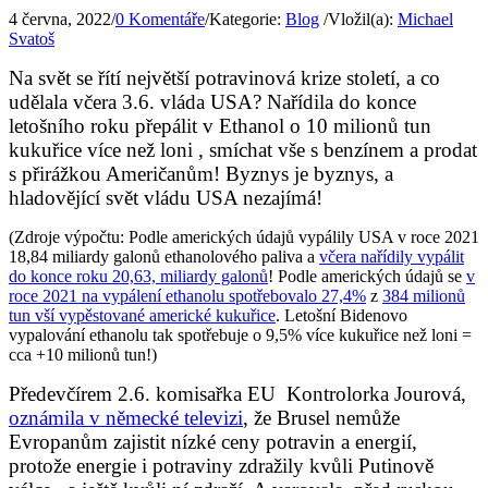
4 června, 2022
/
0 Komentáře
/
Kategorie:
Blog
/
Vložil(a):
Michael
Svatoš
Na svět se řítí největší potravinová krize století, a co
udělala včera 3.6. vláda USA? Nařídila do konce
letošního roku přepálit v Ethanol o 10 milionů tun
kukuřice více než loni , smíchat vše s benzínem a prodat
s přirážkou Američanům! Byznys je byznys, a
hladovějící svět vládu USA nezajímá!
(Zdroje výpočtu: Podle amerických údajů vypálily USA v roce 2021
18,84 miliardy galonů ethanolového paliva a
včera nařídily vypálit
do konce roku 20,63, miliardy galonů
! Podle amerických údajů se
v
roce 2021 na vypálení ethanolu spotřebovalo 27,4%
z
384 milionů
tun vší vypěstované americké kukuřice
. Letošní Bidenovo
vypalování ethanolu tak spotřebuje o 9,5% více kukuřice než loni =
cca +10 milionů tun!)
Předevčírem 2.6. komisařka EU Kontrolorka Jourová,
oznámila v německé televizi
, že Brusel nemůže
Evropanům zajistit nízké ceny potravin a energií,
protože energie i potraviny zdražily kvůli Putinově