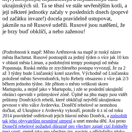
ukrajinských sil. Ta se těsní ve stále sevřenějším kotli, a
její některé jednotky začaly v posledních dnech (poprvé
od začátku invaze!) docela pravidelně ustupovat,
jakmile na ně Rusové udeřili. Rusové jsou natěšení, že
je brzy buď obklíčí, a nebo zaženou!
(Podrobnosti k mapě: Město Artěmovsk na mapě je ruský název
města Bachmut. Rusové postoupili za jediný týden o více jak 10 km
v oblasti města Liman, a podobnými tempy postupují od města
Popasnaja. Ruská média ze zrychleného postupu vyvozují, že za 2
až 3 týdny bude Lisičanský kotel uzavřen. Východně od Lisičansku
položené město Severodoněck, bylo Rebely obsazeno z více jak 2/3
během jednoho týdne. Jde přitom o město velikosti skoro
Mariupolu, a stejně jako v Mariupolu, i zde se poslední ukrajinští
obránci opevnili v průmyslové zóně. Úplně na jihu mapy jsou vidět
průlomy Doněckých rebelů, které obkličují největší ukrajinskou
pevnost v této válce Avdeevku. Doněčtí rebelové se nemohou
dočkat, až Ukrajince z Avdeevky vykouří, protože ti z ní od roku
2014 pravidelně ostřelovali jejich hlavní město Doněck, a
způsobili
tak jeho obyvatelům nesmírné utrpení
a smrt mnoha dětí. Asi proto
Donečtí rebelové požadují důrazně pro všechny zajaté cizí žoldnéře
trest smrti
, stejně jako pro všechny tzv. nacisty a příslušníky pluku