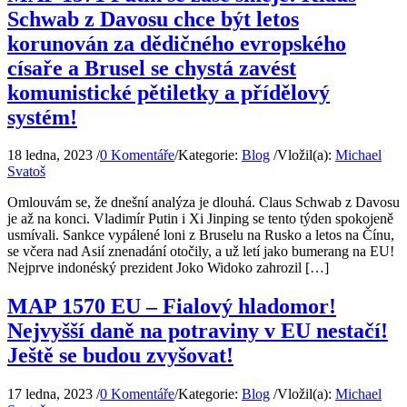
Schwab z Davosu chce být letos
korunován za dědičného evropského
císaře a Brusel se chystá zavést
komunistické pětiletky a přídělový
systém!
18 ledna, 2023
/
0 Komentáře
/
Kategorie:
Blog
/
Vložil(a):
Michael
Svatoš
Omlouvám se, že dnešní analýza je dlouhá. Claus Schwab z Davosu
je až na konci. Vladimír Putin i Xi Jinping se tento týden spokojeně
usmívali. Sankce vypálené loni z Bruselu na Rusko a letos na Čínu,
se včera nad Asií znenadání otočily, a už letí jako bumerang na EU!
Nejprve indonéský prezident Joko Widoko zahrozil […]
MAP 1570 EU – Fialový hladomor!
Nejvyšší daně na potraviny v EU nestačí!
Ještě se budou zvyšovat!
17 ledna, 2023
/
0 Komentáře
/
Kategorie:
Blog
/
Vložil(a):
Michael