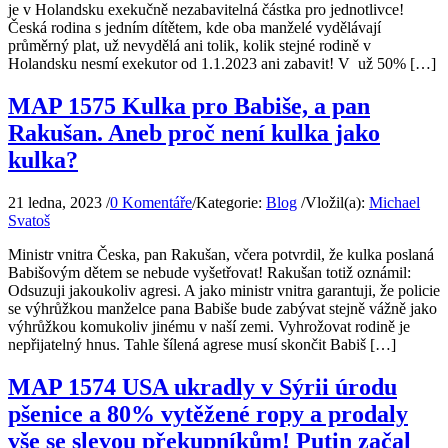
je v Holandsku exekučně nezabavitelná částka pro jednotlivce!
Česká rodina s jedním dítětem, kde oba manželé vydělávají
průměrný plat, už nevydělá ani tolik, kolik stejné rodině v
Holandsku nesmí exekutor od 1.1.2023 ani zabavit! V už 50% […]
MAP 1575 Kulka pro Babiše, a pan
Rakušan. Aneb proč není kulka jako
kulka?
21 ledna, 2023
/
0 Komentáře
/
Kategorie:
Blog
/
Vložil(a):
Michael
Svatoš
Ministr vnitra Česka, pan Rakušan, včera potvrdil, že kulka poslaná
Babišovým dětem se nebude vyšetřovat! Rakušan totiž oznámil:
Odsuzuji jakoukoliv agresi. A jako ministr vnitra garantuji, že policie
se výhrůžkou manželce pana Babiše bude zabývat stejně vážně jako
výhrůžkou komukoliv jinému v naší zemi. Vyhrožovat rodině je
nepřijatelný hnus. Tahle šílená agrese musí skončit Babiš […]
MAP 1574 USA ukradly v Sýrii úrodu
pšenice a 80% vytěžené ropy a prodaly
vše se slevou překupníkům! Putin začal