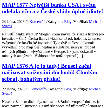
MAP 1577 Největší banka USA i světa
udělala včera z České vlády úplné idioty!
24 ledna, 2023
/
0 Komentáře
/
Kategorie:
Blog
/
Vložil(a):
Michael
Svatoš
Největší banka světa JP Morgan včera slavila, že získala licenci pro
investice v Číně! Česká fialová vláda se už rok holedbá, že omezí
vzájemné česko-čínské investice! Tyto dvě události dokonale
vysvětlují, proč mají Češi nejdražší elektřinu, nejvyšší propad
reálných příjmů a nejvyšší daně v Evropě, jak jsme dokázali v
minulých analýzách! Vládnou nám totiž naprostí […]
MAP 1576 A je to tady! Brusel začal
nařizovat snižování důchodů! Chudým
sebrat, bohatým přidat!
22 ledna, 2023
/
0 Komentáře
/
Kategorie:
Blog
/
Vložil(a):
Michael
Svatoš
Nesebereš lidem důchody, nedostaneš žádné evropské dotace, je
nové nařízení Bruxelae! Český důchodce má už menší důchod než