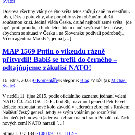
Svatoš
Doslova všechny vlády celého světa letos snižují daně na elektřinu,
plyn, léky a potraviny, aby pomohly svým občanům přežít
současnou krizi. Jediná vláda Česka, druhé nejhorší země světa, jde
opět proti proudu, a bude letos lidem daně zvyšovat! Je na čase,
abychom se situaci v Česku i na Slovensku podívali podrobněji.
Včera agentura Moody’s, jedna […]
MAP 1569 Putin o víkendu rázně
přitvrdil! Babiš se trefil do černého –
odtajňujeme zákulisí NATO!
16 ledna, 2023
/
0 Komentáře
/
Kategorie:
Blog
/
Vložil(a):
Michael
Svatoš
V neděli 11. října 2015, podle oficiálního záznamu jednání velení
NATO ČJ: 254 DSC 15 F , bod 86, navrhnul generál Petr Pavel
defacto rozpoutat nové kolo závodů v jaderném zbrojení s Ruskem.
Naštěstí český generál tehdy se svým voláním po rozmístění
dodatečných nových jaderných zbraní na ochranu Pobaltí a dalších
nových zemí NATO narazil […]
Strana 110 z 134
«
‹
108
109
110
111
112
›
»