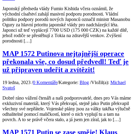
Japonský předseda vlády Fumio Kishida včera oznámil, že
východní císařství zahájí masivní podporu porodnosti. Vládní
politiku podpory porodů nových Japonců označil ministr Masanobu
Ogury za hlavní prioritu japonské vlády pro nadcházející léta.
Japonci už teď vyplácejí 7700 USD (175 000 CZK) na každé dítě,
jehož rodiče se přestěhují z Tokia na zdravější venkov. Zvýšení
porodnosti […]
MAP 1572 Putinova nejtajnější operace
překonala vše, co dosud předvedl! Teď je
už připraven udeřit a zvítězit!
19 ledna, 2023
/
0 Komentáře
/
Kategorie:
Blog
/
Vložil(a):
Michael
Svatoš
Dobré ráno vážení čtenáři a naši podporovatelé, dnes pro Vás máme
exkluzivní materiál, který Vás překvapí, stejně jako Putin překvapil
všechny své nepřátele. Vojenské plány jsou za války takřka výlučně
odhalitelné pomocí maličkostí, které o nich vyplují tu a tam na
povrch. A to se právě včera stalo, a já jsem jen zíral, jak to […]
MAP 1571 Putin se zase směje! Klaus