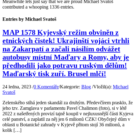
Meanwhile lets just say that we are proud
Michael Svatoš
contributed a whooping 1336 entries.
Entries by Michael Svatoš
MAP 1578 Kyjevský režim obviněn z
etnických čistek! Ukrajinští vojáci vtrhli
na Zakarpatí a začali násilím odvážet
autobusy místní Maďary a Romy, aby je
předhodili jako potravu ruským dělům!
Maďarský tisk zuří. Brusel mlčí!
24 ledna, 2023
/
0 Komentáře
/
Kategorie:
Blog
/
Vložil(a):
Michael
Svatoš
Zelenského stíhá jeden skandál za druhým. Předevčírem prasklo, že
jeho tzv. Zamglava v parlamentu Pavel Chalimon (foto), si v létě
2022 z našetřených provizí tajně koupil v nejluxusnější části Kyjeva
celé panství, a zaplatil za něj jen 6 milionů CZK! Obyčejný dům v
oblasti u Botanické zahrady v Kyjevě přitom stojí 36 milionů, a
kolik […]