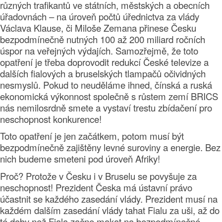
různých trafikantů ve státních, městských a obecních
úřadovnách – na úroveň počtů úřednictva za vlády
Václava Klause, či Miloše Zemana přinese Česku
bezpodmínečně nutných 100 až 200 miliard ročních
úspor na veřejných výdajích. Samozřejmě, že toto
opatření je třeba doprovodit redukcí České televize a
dalších fialových a bruselských tlampačů očividných
nesmyslů. Pokud to neuděláme ihned, čínská a ruská
ekonomická výkonnost společně s růstem zemí BRICS
nás nemilosrdně smete a vystaví trestu zbídačení pro
neschopnost konkurence!
Toto opatření je jen začátkem, potom musí být
bezpodmínečně zajištěny levné suroviny a energie. Bez
nich budeme smeteni pod úroveň Afriky!
Proč? Protože v Česku i v Bruselu se povyšuje za
neschopnost! Prezident Česka má ústavní právo
účastnit se každého zasedání vlády. Prezident musí na
každém dalším zasedání vlády tahat Fialu za uši, až do
té doby než Fiala začne makat na bezpodmínečné