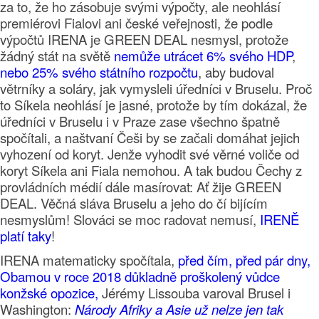
za to, že ho zásobuje svými výpočty, ale neohlásí
premiérovi Fialovi ani české veřejnosti, že podle
výpočtů IRENA je GREEN DEAL nesmysl, protože
žádný stát na světě
nemůže utrácet 6% svého HDP
,
nebo 25% svého státního rozpočtu
, aby budoval
větrníky a soláry, jak vymysleli úředníci v Bruselu. Proč
to Síkela neohlásí je jasné, protože by tím dokázal, že
úředníci v Bruselu i v Praze zase všechno špatně
spočítali, a naštvaní Češi by se začali domáhat jejich
vyhození od koryt. Jenže vyhodit své věrné voliče od
koryt Síkela ani Fiala nemohou. A tak budou Čechy z
provládních médií dále masírovat: Ať žije GREEN
DEAL. Věčná sláva Bruselu a jeho do čí bijícím
nesmyslům! Slováci se moc radovat nemusí,
IRENĚ
platí taky
!
IRENA matematicky spočítala,
před čím, před pár dny,
Obamou v roce 2018 důkladně proškolený vůdce
konžské opozice,
Jérémy Lissouba varoval Brusel i
Washington:
Národy Afriky a Asie už nelze jen tak