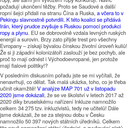
požadují ukončení těžby. Proto se Saudové a další
ropní šejci přidali na stranu Čína a Ruska,
a včera to v
Pekingu slavnostně potvrdili.
K této koalici se přidává
Irán, který prudce zvyšuje s Ruskou pomocí produkci
ropy a plynu
. EU se dobrovolně vzdala levných ruských
energií a surovin. Brzy zato přijde trest pro všechny
Evropany – získají bývalou čínskou životní úroveň kuliů!
Že si ji západní kolonizátoři zaslouží je bez pochyb, ale
proč to mají odnést i Východoevropané, jen protože
mají fialové politiky!?
V posledním diskusním pořadu jste se mi vyčítali, že
nenavrhuji, co dělat. Tak malá ukázka, toho, co je třeba
učinit okamžitě!
V analýze MAP 701 už v listopadu
2020 jsme dokázali
, že se ve školství v letech 2017 až
2020 díky bruselskému nařízení Inkluze namnožilo
celkem 34 275 tzv. inkluzivistů, tedy ne učitelů! Dále
jsme dokázali, že se za stejnou dobu v Česku
namnožilo 50 397 nových státních úředníků. Celkem
tito nově namnožení státní úředníci, a zvyšování platů