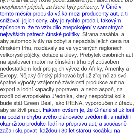
nesplacení půjček, za které byly pořízeny
.
V Číně v
tomto měsíci propukla válka mezi producenty aut, a ti
snižovali jejich ceny, aby je rychle prodali, takovým
způsobem, že to vzbudilo znepokojení v samotných
nejvyšších patrech čínské politiky
. Strana zasáhla, a
aby automobily šly na odbyt a nepadala jejich cena na
čínském trhu, rozdávaly se ve vybraných regionech
velkorysé půjčky, dotace a úlevy. Přebytek osobních aut
na spalovací motor na čínském trhu byl způsoben
nedostatkem lodí pro jejich vývoz do Afriky, Ameriky a
Evropy. Nějaký čínský plánovač byl už zřejmě za své
špatné výpočty vzájemné závislosti produkce aut na
export a lodní kapacity popraven, a nebo aspoň, na
rozdíl od evropského úředníka, který nespočítal kolik
bude stát Green Deal, jako IRENA, vyporoučen z úřadu,
aby se živil prací.
Faktem ovšem je, že Číňané si už loni
na podzim chybu svého plánovače uvědomili, a nařídili
okamžitou produkci lodí na přepravu aut, a současně
začali skupovat každou i 30 let starou kocábku na