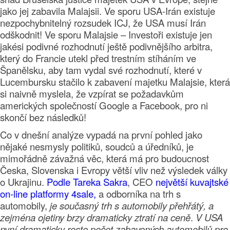
jako jej zabavila Malajsii. Ve sporu USA-Irán existuje
nezpochybnitelný rozsudek ICJ, že USA musí Irán
odškodnit! Ve sporu Malajsie – Investoři existuje jen
jakési podivné rozhodnutí ještě podivnějšího arbitra,
který do Francie utekl před trestním stíháním ve
Španělsku, aby tam vydal své rozhodnutí, které v
Lucembursku stačilo k zabavení majetku Malajsie, která
si naivně myslela, že vzpírat se požadavkům
amerických společností Google a Facebook, pro ni
skončí bez následků!
Co v dnešní analýze vypadá na první pohled jako
nějaké nesmysly politiků, soudců a úředníků, je
mimořádně závažná věc, která má pro budoucnost
Česka, Slovenska i Evropy větší vliv než výsledek války
o Ukrajinu.
Podle Tareka Sakra
, CEO
největší kuvajtské
on-line platformy 4sale,
a odborníka na trh s
automobily,
je současný trh s automobily přehřátý, a
zejména ojetiny brzy dramaticky ztratí na ceně
.
V USA
nyní dramaticky roste počet zabavených automobilů pro