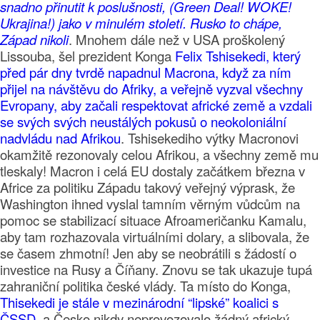
snadno přinutit k poslušnosti, (Green Deal! WOKE!
Ukrajina!) jako v minulém století. Rusko to chápe,
Západ nikoli
. Mnohem dále než v USA proškolený
Lissouba, šel prezident Konga
Felix Tshisekedi, který
před pár dny tvrdě napadnul Macrona, když za ním
přijel na návštěvu do Afriky, a veřejně vyzval všechny
Evropany, aby začali respektovat africké země a vzdali
se svých svých neustálých pokusů o neokoloniální
nadvládu nad Afrikou
. Tshisekediho výtky Macronovi
okamžitě rezonovaly celou Afrikou, a všechny země mu
tleskaly! Macron i celá EU dostaly začátkem března v
Africe za politiku Západu takový veřejný výprask, že
Washington ihned vyslal tamním věrným vůdcům na
pomoc se stabilizací situace Afroameričanku Kamalu,
aby tam rozhazovala virtuálními dolary, a slibovala, že
se časem zhmotní! Jen aby se neobrátili s žádostí o
investice na Rusy a Číňany. Znovu se tak ukazuje tupá
zahraniční politika české vlády. Ta místo do Konga,
Thisekedi je stále v mezinárodní “lipské” koalici s
ČSSD
, a Česko nikdy neprovozovalo žádný africký