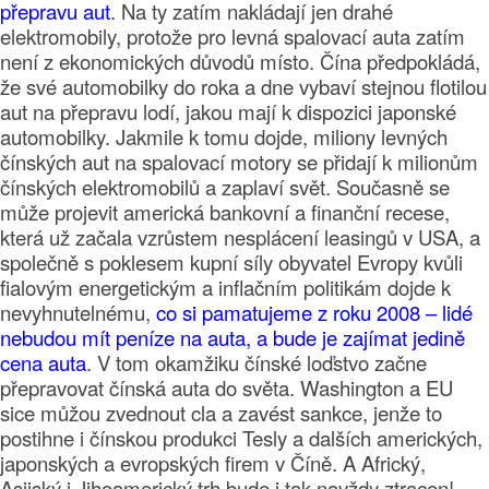
přepravu aut
. Na ty zatím nakládají jen drahé
elektromobily, protože pro levná spalovací auta zatím
není z ekonomických důvodů místo. Čína předpokládá,
že své automobilky do roka a dne vybaví stejnou flotilou
aut na přepravu lodí, jakou mají k dispozici japonské
automobilky. Jakmile k tomu dojde, miliony levných
čínských aut na spalovací motory se přidají k milionům
čínských elektromobilů a zaplaví svět. Současně se
může projevit americká bankovní a finanční recese,
která už začala vzrůstem nesplácení leasingů v USA, a
společně s poklesem kupní síly obyvatel Evropy kvůli
fialovým energetickým a inflačním politikám dojde k
nevyhnutelnému,
co si pamatujeme z roku 2008 – lidé
nebudou mít peníze na auta, a bude je zajímat jedině
cena auta
. V tom okamžiku čínské loďstvo začne
přepravovat čínská auta do světa. Washington a EU
sice můžou zvednout cla a zavést sankce, jenže to
postihne i čínskou produkci Tesly a dalších amerických,
japonských a evropských firem v Číně. A Africký,
Asijský i Jihoamerický trh bude i tak navždy ztracen!