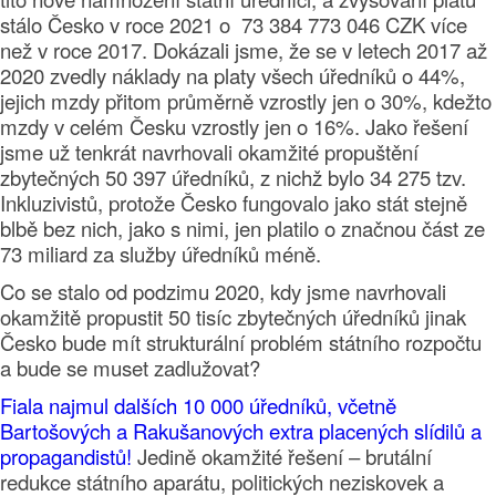
stálo Česko v roce 2021 o 73 384 773 046 CZK více
než v roce 2017. Dokázali jsme, že se v letech 2017 až
2020 zvedly náklady na platy všech úředníků o 44%,
jejich mzdy přitom průměrně vzrostly jen o 30%, kdežto
mzdy v celém Česku vzrostly jen o 16%. Jako řešení
jsme už tenkrát navrhovali okamžité propuštění
zbytečných 50 397 úředníků, z nichž bylo 34 275 tzv.
Inkluzivistů, protože Česko fungovalo jako stát stejně
blbě bez nich, jako s nimi, jen platilo o značnou část ze
73 miliard za služby úředníků méně.
Co se stalo od podzimu 2020, kdy jsme navrhovali
okamžitě propustit 50 tisíc zbytečných úředníků jinak
Česko bude mít strukturální problém státního rozpočtu
a bude se muset zadlužovat?
Fiala najmul dalších 10 000 úředníků, včetně
Bartošových a Rakušanových extra placených slídilů a
propagandistů!
Jedině okamžité řešení – brutální
redukce státního aparátu, politických neziskovek a