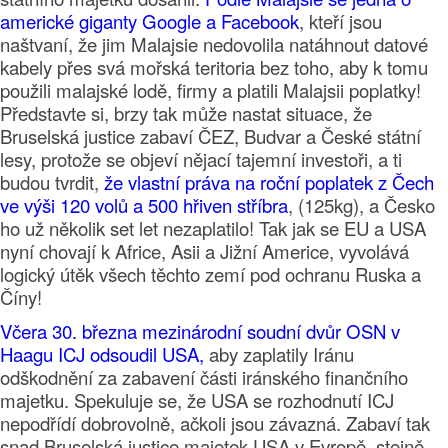
americké giganty Google a Facebook
, kteří jsou
naštvaní, že jim Malajsie nedovolila natáhnout datové
kabely přes svá mořská teritoria bez toho, aby k tomu
použili malajské lodě, firmy a platili Malajsii poplatky!
Představte si, brzy tak může nastat situace, že
Bruselská justice zabaví ČEZ, Budvar a České státní
lesy, protože se objeví nějací tajemní investoři, a ti
budou tvrdit,
že vlastní práva na roční poplatek z Čech
ve výši 120 volů a 500 hřiven stříbra
, (125kg), a Česko
ho už několik set let nezaplatilo! Tak jak se EU a USA
nyní chovají k Africe, Asii a Jižní Americe, vyvolává
logický útěk všech těchto zemí pod ochranu Ruska a
Číny!
Včera 30. března mezinárodní soudní dvůr OSN v
Haagu ICJ odsoudil USA,
aby zaplatily Iránu
odškodnění za zabavení části iránského finančního
majetku. Spekuluje se, že USA se rozhodnutí ICJ
nepodřídí dobrovolně, ačkoli jsou závazná. Zabaví tak
snad Bruselská justice majetek USA v Evropě, stejně