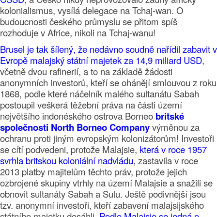
kolonialismus, vysílá delegace na Tchaj-wan. O
budoucnosti českého průmyslu se přitom spíš
rozhoduje v Africe, nikoli na Tchaj-wanu!
Brusel je tak šílený, že nedávno soudně nařídil zabavit v
Evropě malajský státní majetek za 14,9 miliard USD
,
včetně dvou rafinerií, a to na základě žádosti
anonymních investorů, kteří se ohánějí smlouvou z roku
1868, podle které náčelník malého sultanátu Sabah
postoupil veškerá těžební práva na části území
největšího indonéského ostrova Borneo
britské
společnosti North Borneo Company
výměnou za
ochranu proti jiným evropským kolonizátorům! Investoři
se cítí podvedeni, protože Malajsie,
která v roce 1957
svrhla britskou koloniální nadvládu
, zastavila v roce
2013 platby majitelům těchto práv, protože jejich
ozbrojené skupiny vtrhly na území Malajsie a snažili se
obnovit sultanáty Sabah a Sulu. Ještě podivnější jsou
tzv. anonymní investoři, kteří zabavení malajsijského
státního majetku dosáhli.
Podle Malajsie se jedná o