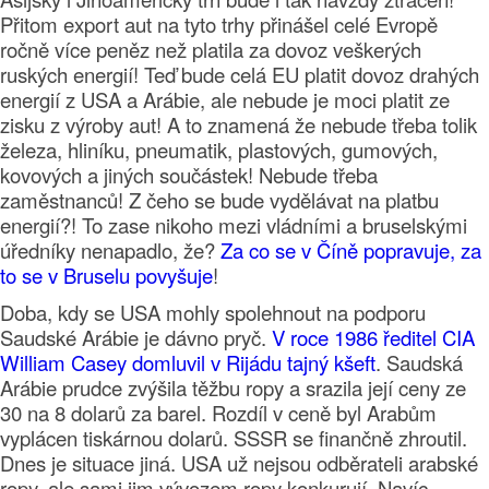
Přitom export aut na tyto trhy přinášel celé Evropě
ročně více peněz než platila za dovoz veškerých
ruských energií! Teď bude celá EU platit dovoz drahých
energií z USA a Arábie, ale nebude je moci platit ze
zisku z výroby aut! A to znamená že nebude třeba tolik
železa, hliníku, pneumatik, plastových, gumových,
kovových a jiných součástek! Nebude třeba
zaměstnanců! Z čeho se bude vydělávat na platbu
energií?! To zase nikoho mezi vládními a bruselskými
úředníky nenapadlo, že?
Za co se v Číně popravuje, za
to se v Bruselu povyšuje
!
Doba, kdy se USA mohly spolehnout na podporu
Saudské Arábie je dávno pryč.
V roce 1986 ředitel CIA
William Casey domluvil v Rijádu tajný kšeft
. Saudská
Arábie prudce zvýšila těžbu ropy a srazila její ceny ze
30 na 8 dolarů za barel. Rozdíl v ceně byl Arabům
vyplácen tiskárnou dolarů. SSSR se finančně zhroutil.
Dnes je situace jiná. USA už nejsou odběrateli arabské
ropy, ale sami jim vývozem ropy konkurují. Navíc