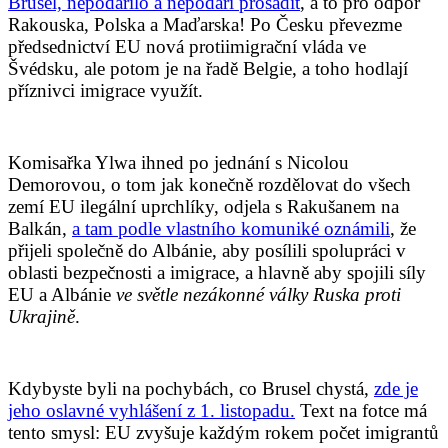
Brusel, nepodařilo a nepodaří prosadit
, a to pro odpor
Rakouska, Polska a Maďarska! Po Česku převezme
předsednictví EU nová protiimigrační vláda ve
Švédsku, ale potom je na řadě Belgie, a toho hodlají
příznivci imigrace využít.
Komisařka Ylwa ihned po jednání s Nicolou
Demorovou, o tom jak konečně rozdělovat do všech
zemí EU ilegální uprchlíky, odjela s Rakušanem na
Balkán,
a tam podle vlastního komuniké oznámili
, že
přijeli společně do Albánie,
aby posílili spolupráci v
oblasti bezpečnosti
a imigrace, a hlavně aby
spojili síly
EU a Albánie
ve světle nezákonné války Ruska proti
Ukrajině
.
Kdybyste byli na pochybách, co Brusel chystá,
zde je
jeho oslavné vyhlášení z 1. listopadu.
Text na fotce má
tento smysl: EU zvyšuje každým rokem počet imigrantů