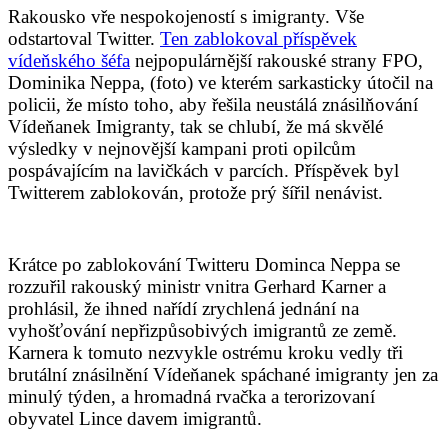
Rakousko vře nespokojeností s imigranty. Vše
odstartoval Twitter.
Ten zablokoval příspěvek
vídeňského šéfa
nejpopulárnější rakouské strany FPO,
Dominika Neppa, (foto) ve kterém sarkasticky útočil na
policii, že místo toho, aby řešila neustálá znásilňování
Vídeňanek Imigranty, tak se chlubí, že má skvělé
výsledky v nejnovější kampani proti opilcům
pospávajícím na lavičkách v parcích. Příspěvek byl
Twitterem zablokován, protože prý šířil nenávist.
Krátce po zablokování Twitteru Dominca Neppa se
rozzuřil rakouský ministr vnitra Gerhard Karner a
prohlásil, že ihned nařídí zrychlená jednání na
vyhošťování nepřizpůsobivých imigrantů ze země.
Karnera k tomuto nezvykle ostrému kroku vedly tři
brutální znásilnění Vídeňanek spáchané imigranty jen za
minulý týden, a hromadná rvačka a terorizovaní
obyvatel Lince davem imigrantů.