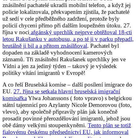
znásilnění pachatelé ukradli mobilní telefon, a když jej
policie lokalizovala, překvapením zjistila, že pachatelé
už sedí v cele předběžného zadržení, protože byly
policií chyceni přímo při dalším loupežném útoku. 27.
října v noci
afgánský uprchlík nejprve obtěžoval 18-cti
letou Rakušanku v autobusu, a po té ji v parku přepadl,
brutálně ji bil a a přitom znásilňoval
. Pachatel byl
dopaden na základě vyhodnocení kamerových
záznamů. Tři znásilnění Rakušanek uprchlíky jen ve
Vídni a jen za jediný týden – takový je výsledek
politiky vítání imigrantů v Evropě!
A co řeší Bruselská komise – další posílení imigrace do
EU.
27. října se setkala hlavní bruselská imigrační
komisařka
Ylwa Johanssons ( foto vpravo) s belgickou
státní tajemnicí pro Azylanty Nicole Demorovou (foto,
vlevo), aby společně připravily plán jak konečně
prosadit povinné přerozdělování imigrantů, jehož jsou
obě dámy velkými stoupenkyněmi.
Tento plán se totiž
fialovému českému předsednictví EU, jak informoval