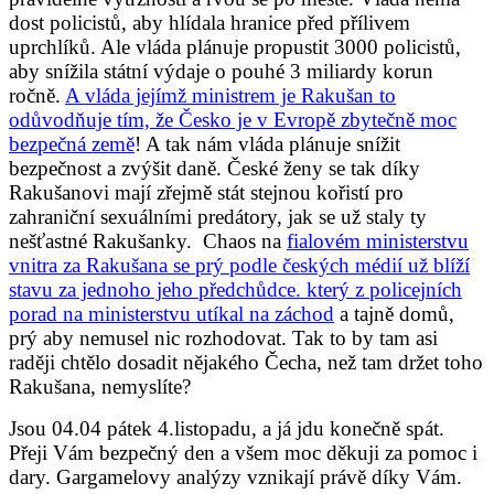
dost policistů, aby hlídala hranice před přílivem
uprchlíků. Ale vláda plánuje propustit 3000 policistů,
aby snížila státní výdaje o pouhé 3 miliardy korun
ročně.
A vláda jejímž ministrem je Rakušan to
odůvodňuje tím, že Česko je v Evropě zbytečně moc
bezpečná země
! A tak nám vláda plánuje snížit
bezpečnost a zvýšit daně. České ženy se tak díky
Rakušanovi mají zřejmě stát stejnou kořistí pro
zahraniční sexuálními predátory, jak se už staly ty
nešťastné Rakušanky. Chaos na
fialovém ministerstvu
vnitra za Rakušana se prý podle českých médií už blíží
stavu za jednoho jeho předchůdce. který z policejních
porad na ministerstvu utíkal na záchod
a tajně domů,
prý aby nemusel nic rozhodovat. Tak to by tam asi
raději chtělo dosadit nějakého Čecha, než tam držet toho
Rakušana, nemyslíte?
Jsou 04.04 pátek 4.listopadu, a já jdu konečně spát.
Přeji Vám bezpečný den a všem moc děkuji za pomoc i
dary. Gargamelovy analýzy vznikají právě díky Vám.