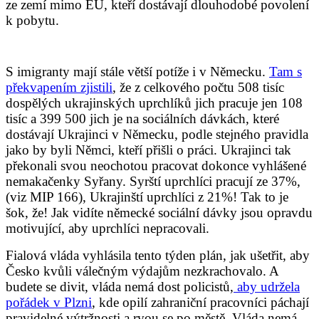
ze zemí mimo EU, kteří dostávají dlouhodobé povolení
k pobytu.
S imigranty mají stále větší potíže i v Německu.
Tam s
překvapením zjistili
, že z celkového počtu 508 tisíc
dospělých ukrajinských uprchlíků jich pracuje jen 108
tisíc a 399 500 jich je na sociálních dávkách, které
dostávají Ukrajinci v Německu, podle stejného pravidla
jako by byli Němci, kteří přišli o práci. Ukrajinci tak
překonali svou neochotou pracovat dokonce vyhlášené
nemakačenky Syřany. Syrští uprchlíci pracují ze 37%,
(viz MIP 166), Ukrajinští uprchlíci z 21%! Tak to je
šok, že! Jak vidíte německé sociální dávky jsou opravdu
motivující, aby uprchlíci nepracovali.
Fialová vláda vyhlásila tento týden plán, jak ušetřit, aby
Česko kvůli válečným výdajům nezkrachovalo. A
budete se divit, vláda nemá dost policistů,
aby udržela
pořádek v Plzni
, kde opilí zahraniční pracovníci páchají
pravidelné výtržnosti a rvou se po městě. Vláda nemá