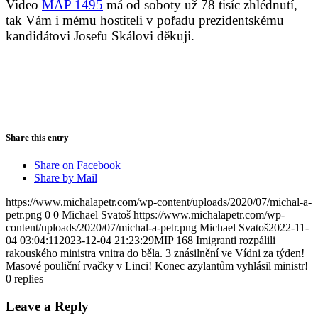
Video
MAP 1495
má od soboty už 78 tisíc zhlédnutí,
tak Vám i mému hostiteli v pořadu prezidentskému
kandidátovi Josefu Skálovi děkuji.
Share this entry
Share on Facebook
Share by Mail
https://www.michalapetr.com/wp-content/uploads/2020/07/michal-a-
petr.png
0
0
Michael Svatoš
https://www.michalapetr.com/wp-
content/uploads/2020/07/michal-a-petr.png
Michael Svatoš
2022-11-
04 03:04:11
2023-12-04 21:23:29
MIP 168 Imigranti rozpálili
rakouského ministra vnitra do běla. 3 znásilnění ve Vídni za týden!
Masové pouliční rvačky v Linci! Konec azylantům vyhlásil ministr!
0
replies
Leave a Reply