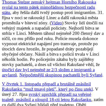
Thomas Stelzer zemský hejtman Horního Rakouska
svolal na tento pátek mimořádnou bezpečností radu
státu
, aby řešila další tvrdý postup proti imigrantům. 31.
října v noci se rakouský Linec a další rakouská města
proměnila v bitevní zóny. (
Video
) Stovky lidí útočili na
veřejný majetek a napadali policisty. Nejhorší bitva se
strhla v Linci. Městem táhnul nejméně 200 členný dav a
ničil, co mu přišlo pod ruku. Policie musela dokonce
vypnout elektrické napájení pro tramvaje, protože po
útocích davu hrozilo, že popadané dráty pozabíjejí
obyčejné občany. Násilí a bitva s policií trvala v Linci
několik hodin. Po policejním zátahu byly zajištěny
stovky pachatelů, a dnes už všichni Rakušané vědí, že
útočící dav byl nejméně ze 2/3 složen z imigrantů a
azylantů
.
Nejpočetnější skupinou pachatelů byli Syřané
.
V čtvrtek 1. listopadu přepadl a brutálně znásilnil
Rakušanku “muž tmavé pleti”, který po činu utekl
. V
úterý 27. října
syrský uprchlík přepadl na veřejné
toaletě, znásilnil a oloupil 18-cti letou Rakušanku
, zatím
co další dva Syřani hlídali před toaletou. Oběti