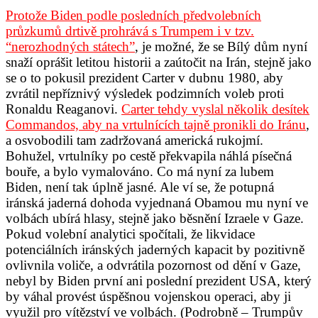
Protože Biden podle posledních předvolebních
průzkumů drtivě prohrává s Trumpem i v tzv.
“nerozhodných státech”
, je možné, že se Bílý dům nyní
snaží oprášit letitou historii a zaútočit na Irán, stejně jako
se o to pokusil prezident Carter v dubnu 1980, aby
zvrátil nepříznivý výsledek podzimních voleb proti
Ronaldu Reaganovi.
Carter tehdy vyslal několik desítek
Commandos, aby na vrtulnících tajně pronikli do Iránu
,
a osvobodili tam zadržovaná americká rukojmí.
Bohužel, vrtulníky po cestě překvapila náhlá písečná
bouře, a bylo vymalováno. Co má nyní za lubem
Biden, není tak úplně jasné. Ale ví se, že potupná
iránská jaderná dohoda vyjednaná Obamou mu nyní ve
volbách ubírá hlasy, stejně jako běsnění Izraele v Gaze.
Pokud volební analytici spočítali, že likvidace
potenciálních iránských jaderných kapacit by pozitivně
ovlivnila voliče, a odvrátila pozornost od dění v Gaze,
nebyl by Biden první ani poslední prezident USA, který
by váhal provést úspěšnou vojenskou operaci, aby ji
využil pro vítězství ve volbách. (Podrobně – Trumpův