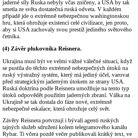
jaderné síly Ruska nebyly včas zničeny, a USA by tak
smetla ze světa dostatečná ruská odveta. V každém
případě jde o extrémně nebezpečnou washingtonskou
hru, která ohrožuje existenci celé civilizace, jen proto,
aby si USA zachovaly svou prestiž jediného světového
četníka.
(4) Závěr plukovníka Reisnera.
Ukrajina musí být ve velmi vážné válečné situaci, když
se pustila do těchto extrémně nebezpečných útoků na
ruský výstražný systém, který má jediný účel, varovat
před strategickým jaderným útokem ze strany USA.
Ruská doktrína podle Reisnera umožňuje na tento typ
útoků odpovědět použitím jaderných zbraní. Válka na
Ukrajině se tak dostala do fáze nové, extrémně
nebezpečné eskalace, která ohrožuje celý svět.
Závěry Reisnera potvrzují i bývalí agenti ruských
tajných služeb sdružení kolem telegramového kanálu
Rybar. Ti včera pozdě večer publikovali krátký text, ve