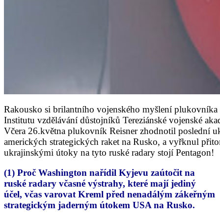
Rakousko si brilantního vojenského myšlení plukovníka
Institutu vzdělávání důstojníků Tereziánské vojenské aka
Včera 26.května plukovník Reisner zhodnotil poslední ukr
amerických strategických raket na Rusko, a vyřknul při
ukrajinskými útoky na tyto ruské radary stojí Pentagon!
(1) Proč Washington nařídil Kyjevu zaútočit na
ruské radary včasné výstrahy, které mají jediný
účel, včas varovat Kreml před nenadálým zákeřným
strategickým jaderným útokem USA na Rusko.