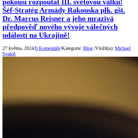
pokousí rozpoutat III. světovou válku!
Šéf-Stratég Armády Rakouska plk. gšt.
Dr. Marcus Reisner a jeho mrazivá
předpověď nového vývoje válečných
událostí na Ukrajině!
27 května, 2024
/
0 Komentáře
/
Kategorie:
Blog
/
Vložil(a):
Michael
Svatoš