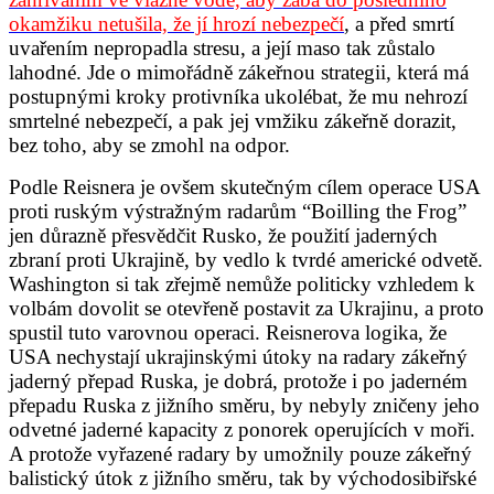
okamžiku netušila, že jí hrozí nebezpečí
, a před smrtí
uvařením nepropadla stresu, a její maso tak zůstalo
lahodné. Jde o mimořádně zákeřnou strategii, která má
postupnými kroky protivníka ukolébat, že mu nehrozí
smrtelné nebezpečí, a pak jej vmžiku zákeřně dorazit,
bez toho, aby se zmohl na odpor.
Podle Reisnera je ovšem skutečným cílem operace USA
proti ruským výstražným radarům “Boilling the Frog”
jen důrazně přesvědčit Rusko, že použití jaderných
zbraní proti Ukrajině, by vedlo k tvrdé americké odvetě.
Washington si tak zřejmě nemůže politicky vzhledem k
volbám dovolit se otevřeně postavit za Ukrajinu, a proto
spustil tuto varovnou operaci. Reisnerova logika, že
USA nechystají ukrajinskými útoky na radary zákeřný
jaderný přepad Ruska, je dobrá, protože i po jaderném
přepadu Ruska z jižního směru, by nebyly zničeny jeho
odvetné jaderné kapacity z ponorek operujících v moři.
A protože vyřazené radary by umožnily pouze zákeřný
balistický útok z jižního směru, tak by východosibiřské