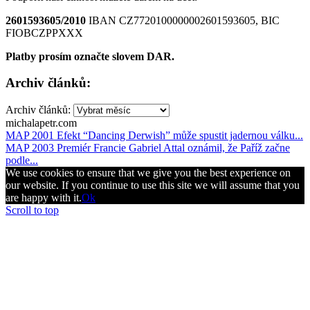
2601593605/2010
IBAN CZ7720100000002601593605, BIC
FIOBCZPPXXX
Platby prosím označte slovem DAR.
Archiv článků:
Archiv článků:
michalapetr.com
MAP 2001 Efekt “Dancing Derwish” může spustit jadernou válku...
MAP 2003 Premiér Francie Gabriel Attal oznámil, že Paříž začne
podle...
We use cookies to ensure that we give you the best experience on
our website. If you continue to use this site we will assume that you
are happy with it.
Ok
Scroll to top