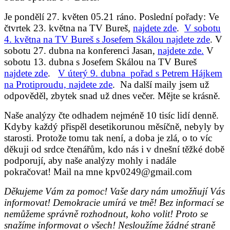
Je pondělí 27. květen 05.21 ráno.
Poslední pořady: Ve
čtvrtek 23. května na TV Bureš,
najdete zde
.
V sobotu
4. května na TV Bureš s Josefem Skálou najdete zde
. V
sobotu 27. dubna na konferenci Jasan,
najdete zde.
V
sobotu 13. dubna s Josefem Skálou na TV Bureš
najdete zde
.
V úterý 9. dubna pořad s Petrem Hájkem
na Protiproudu, najdete zde
. Na další maily jsem už
odpověděl, zbytek snad už dnes večer. Mějte se krásně.
Naše analýzy čte odhadem nejméně 10 tisíc lidí denně.
Kdyby každý přispěl desetikorunou měsíčně, nebyly by
starosti. Protože tomu tak není, a doba je zlá, o to víc
děkuji od srdce čtenářům, kdo nás i v dnešní těžké době
podporují, aby naše analýzy mohly i nadále
pokračovat!
Mail na mne kpv0249@gmail.com
Děkujeme Vám za pomoc! Vaše dary nám umožňují Vás
informovat! Demokracie umírá ve tmě! Bez informací se
nemůžeme správně rozhodnout, koho volit! Proto se
snažíme informovat o všech! Nesloužíme žádné straně