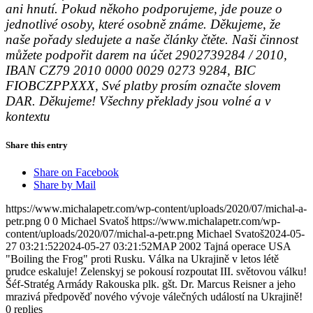
ani hnutí. Pokud někoho podporujeme, jde pouze o
jednotlivé osoby, které osobně známe. Děkujeme, že
naše pořady sledujete a naše články čtěte. Naši činnost
můžete podpořit darem na účet 2902739284 / 2010,
IBAN CZ79 2010 0000 0029 0273 9284, BIC
FIOBCZPPXXX, Své platby prosím označte slovem
DAR. Děkujeme! Všechny překlady jsou volné a v
kontextu
Share this entry
Share on Facebook
Share by Mail
https://www.michalapetr.com/wp-content/uploads/2020/07/michal-a-
petr.png
0
0
Michael Svatoš
https://www.michalapetr.com/wp-
content/uploads/2020/07/michal-a-petr.png
Michael Svatoš
2024-05-
27 03:21:52
2024-05-27 03:21:52
MAP 2002 Tajná operace USA
"Boiling the Frog" proti Rusku. Válka na Ukrajině v letos létě
prudce eskaluje! Zelenskyj se pokousí rozpoutat III. světovou válku!
Šéf-Stratég Armády Rakouska plk. gšt. Dr. Marcus Reisner a jeho
mrazivá předpověď nového vývoje válečných událostí na Ukrajině!
0
replies