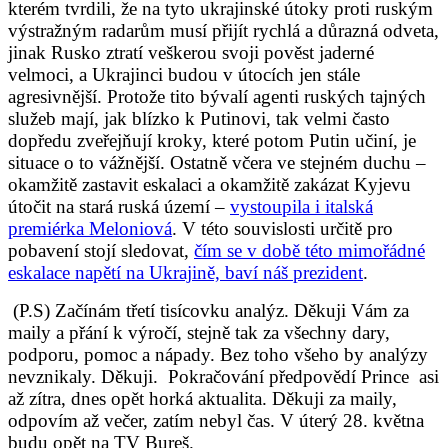
kterém tvrdili, že na tyto ukrajinské útoky proti ruským
výstražným radarům musí přijít rychlá a důrazná odveta,
jinak Rusko ztratí veškerou svoji pověst jaderné
velmoci, a Ukrajinci budou v útocích jen stále
agresivnější. Protože tito bývalí agenti ruských tajných
služeb mají, jak blízko k Putinovi, tak velmi často
dopředu zveřejňují kroky, které potom Putin učiní, je
situace o to vážnější. Ostatně včera ve stejném duchu –
okamžitě zastavit eskalaci a okamžitě zakázat Kyjevu
útočit na stará ruská území –
vystoupila i italská
premiérka Meloniová
. V této souvislosti určitě pro
pobavení stojí sledovat,
čím se v době této mimořádné
eskalace napětí na Ukrajině, baví náš prezident
.
(P.S) Začínám třetí tisícovku analýz. Děkuji Vám za
maily a přání k výročí, stejně tak za všechny dary,
podporu, pomoc a nápady. Bez toho všeho by analýzy
nevznikaly. Děkuji. Pokračování předpovědí Prince asi
až zítra, dnes opět horká aktualita. Děkuji za maily,
odpovím až večer, zatím nebyl čas. V úterý 28. května
budu opět na TV Bureš.