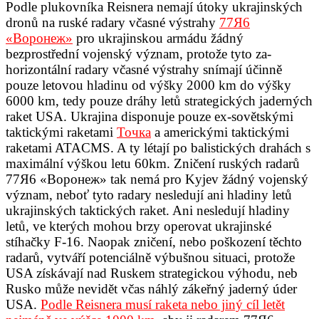
Podle plukovníka Reisnera nemají útoky ukrajinských
dronů na ruské radary včasné výstrahy
77Я6
«Воронеж»
pro ukrajinskou armádu žádný
bezprostřední vojenský význam, protože tyto za-
horizontální radary včasné výstrahy snímají účinně
pouze letovou hladinu od výšky 2000 km do výšky
6000 km, tedy pouze dráhy letů strategických jaderných
raket USA. Ukrajina disponuje pouze ex-sovětskými
taktickými raketami
Точка
a americkými taktickými
raketami ATACMS. A ty létají po balistických drahách s
maximální výškou letu 60km. Zničení ruských radarů
77Я6 «Воронеж» tak nemá pro Kyjev žádný vojenský
význam, neboť tyto radary nesledují ani hladiny letů
ukrajinských taktických raket. Ani nesledují hladiny
letů, ve kterých mohou brzy operovat ukrajinské
stíhačky F-16. Naopak zničení, nebo poškození těchto
radarů, vytváří potenciálně výbušnou situaci, protože
USA získávají nad Ruskem strategickou výhodu, neb
Rusko může nevidět včas náhlý zákeřný jaderný úder
USA.
Podle Reisnera musí raketa nebo jiný cíl letět