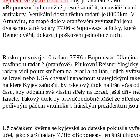
nejméně ve výšce 1000 km
, aby ji radarem 77Я6
«Воронеж» bylo možné přesně zaměřit, a navádět na ni
antirakety. Vertikální dosah těchto radarů je 8000km. V
Armaviru, na mapě dole v oranžovém zvýraznění jsou
dva samostatné radary 77Я6 «Воронеж», a fotky, které
Reiner ověřil, dokazují poškození jednoho z nich.
Rusko provozuje 10 radarů 77Я6 «Воронеж». Ukrajina mi
zasáhnout radar 2 (oranžově). Plukovní Reisner “logicky 
radary vidí pouze směrem na Izrael a na Irán, jejich vyř
se Izrael nebo USA chystají napadnout strategickými raket
na které Kyjev zaútočil, by raketový útok na Irán včas od
času, aby odpálili své vlastní střely na Izrael, ještě dř
Izraele. Takový útok by pravděpodobně přišel ze Střed
podivným pádem vrtulníku s iránským prezidentem jsou u
Už začátkem května se kyjevská soldateska pokusila vyřa
účel, jako starší radary 77Я6 «Воронеж» jen širší úhlovo