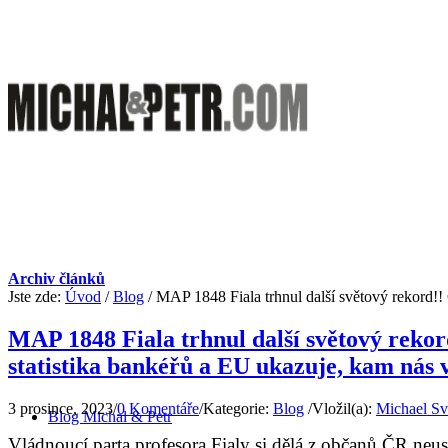
Archiv článků
Jste zde:
Úvod
/
Blog
/
MAP 1848 Fiala trhnul další světový rekord!! 
MAP 1848 Fiala trhnul další světový rekord
statistika bankéřů a EU ukazuje, kam nás v
3 prosince, 2023
/
0 Komentáře
/
Kategorie:
Blog
/
Vložil(a):
Michael Sv
Blog Michal & Petr
Vládnoucí parta profesora Fialy si dělá z občanů ČR neus