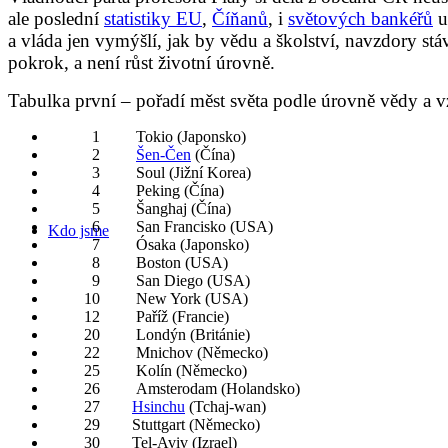
ale poslední
statistiky EU
,
Číňanů
, i
světových bankéřů
u
a vláda jen vymýšlí, jak by vědu a školství, navzdory stá
pokrok, a není růst životní úrovně.
Tabulka první – pořadí měst světa podle úrovně vědy a vz
1 Tokio (Japonsko)
2
Šen-Čen
(Čína)
3 Soul (Jižní Korea)
4 Peking (Čína)
5 Šanghaj (Čína)
6 San Francisko (USA)
Kdo jsme
7 Ósaka (Japonsko)
8 Boston (USA)
9 San Diego (USA)
10 New York (USA)
12 Paříž (Francie)
20 Londýn (Británie)
22 Mnichov (Německo)
25 Kolín (Německo)
26 Amsterodam (Holandsko)
27
Hsinchu
(Tchaj-wan)
29 Stuttgart (Německo)
30 Tel-Aviv (Izrael)