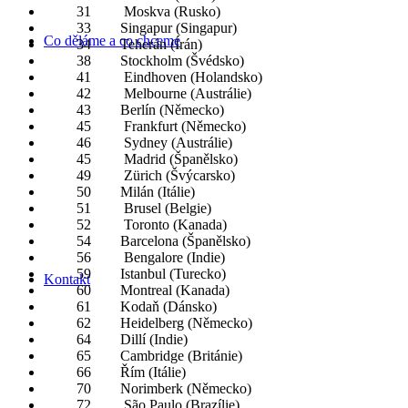
31 Moskva (Rusko)
33 Singapur (Singapur)
Co děláme a co chceme
34 Teherán (Írán)
38 Stockholm (Švédsko)
41 Eindhoven (Holandsko)
42 Melbourne (Austrálie)
43 Berlín (Německo)
45 Frankfurt (Německo)
46 Sydney (Austrálie)
45 Madrid (Španělsko)
49 Zürich (Švýcarsko)
50 Milán (Itálie)
51 Brusel (Belgie)
52 Toronto (Kanada)
54 Barcelona (Španělsko)
56 Bengalore (Indie)
59 Istanbul (Turecko)
Kontakt
60 Montreal (Kanada)
61 Kodaň (Dánsko)
62 Heidelberg (Německo)
64 Dillí (Indie)
65 Cambridge (Británie)
66 Řím (Itálie)
70 Norimberk (Německo)
72 São Paulo (Brazílie)