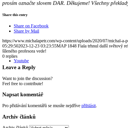
prosím označte slovem DAR. Děkujeme! Všechny překlady 
Share this entry
Share on Facebook
Share by Mail
https://www.michalapetr.com/wp-content/uploads/2020/07/michal-a-p
05:29:50
2023-12-23 03:23:55
MAP 1848 Fiala trhnul další světový rek
šíleného profesora vede!
0
replies
Youtube
Leave a Reply
Want to join the discussion?
Feel free to contribute!
Napsat komentář
Pro přidávání komentářů se musíte nejdříve
přihlásit
.
Archiv článků
Archiv článků