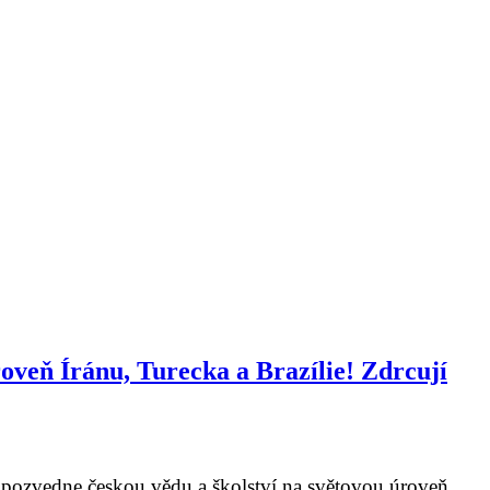
roveň Íránu, Turecka a Brazílie! Zdrcují
k pozvedne českou vědu a školství na světovou úroveň,