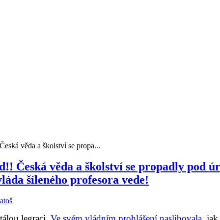
Česká věda a školství se propa...
!! Česká věda a školství se propadly pod ú
láda šíleného profesora vede!
atoš
tálou legraci.
Ve svém vládním prohlášení naslibovala
, ja