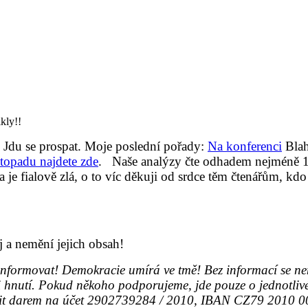
ly!!
! Jdu se prospat. Moje poslední pořady:
Na konferenci
Blah
stopadu najdete zde
.
Naše analýzy čte odhadem nejméně 10
a je fialově zlá, o to víc děkuji od srdce těm čtenářům, kd
j a nemění jejich obsah!
ormovat! Demokracie umírá ve tmě! Bez informací se nem
i hnutí. Pokud někoho podporujeme, jde pouze o jednotliv
odpořit darem na účet 2902739284 / 2010, IBAN CZ79 20