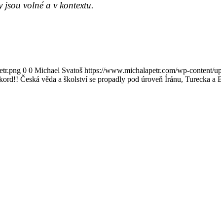
jsou volné a v kontextu.
etr.png
0
0
Michael Svatoš
https://www.michalapetr.com/wp-content/up
ord!! Česká věda a školství se propadly pod úroveň Íránu, Turecka a B