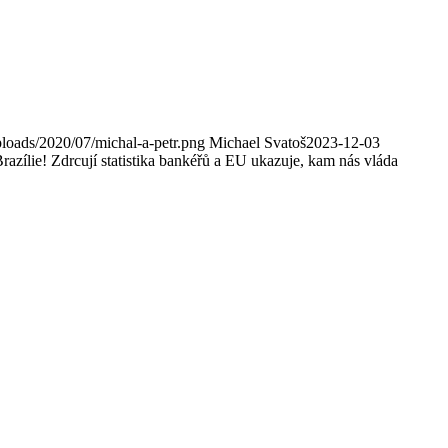
loads/2020/07/michal-a-petr.png
Michael Svatoš
2023-12-03
razílie! Zdrcují statistika bankéřů a EU ukazuje, kam nás vláda