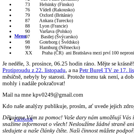
73 Helsinky (Finsko)
76 Vídeň (Rakousko)
79 Oxford (Británie)
87 Ankara (Turecko)
88 Lyon (Francie)
90 Varšava (Polsko)
Menu
97 Basilej (Švýcarsko)
98 Goteborg ( Švédsko)
99 Hamburg (Německo)
XX Praha (ČR) ani Bratislava mezi prví 100 nepronik
Je neděle, 3. prosince,
06.25 hodin ráno. Mějte se krásně
Protiproudu z 22. listopadu
,
a na
Petr Bureš TV ze 17. li
měsíčně, nebyly by starosti. Protože tomu tak není, a dob
mohly i nadále pokračovat!
Mail na mne kpv0249@gmail.com
Kdo
naše analýzy publikuje, prosím, ať uvede jejich zdro
Děkujeme Vám za pomoc! Vaše dary nám umožňují Vás inf
Facebook
snažíme informovat o všech! Nesloužíme žádné straně an
sledujete a naše články čtěte. Naši činnost můžete p