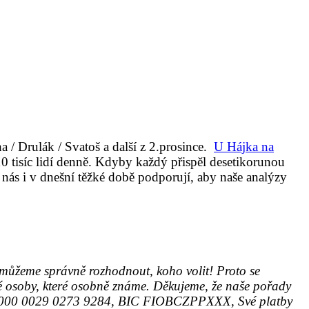
a / Drulák / Svatoš a další z 2.prosince.
U Hájka na
 tisíc lidí denně. Kdyby každý přispěl desetikorunou
o nás i v dnešní těžké době podporují, aby naše analýzy
ůžeme správně rozhodnout, koho volit! Proto se
é osoby, které osobně známe. Děkujeme, že naše pořady
10 0000 0029 0273 9284, BIC FIOBCZPPXXX, Své platby