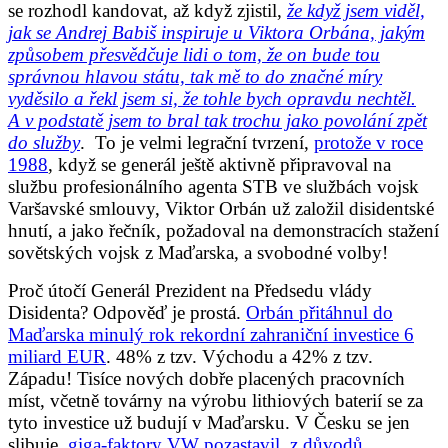
se rozhodl kandovat, až když zjistil,
že když jsem viděl,
jak se Andrej Babiš inspiruje u Viktora Orbána, jakým
způsobem přesvědčuje lidi o tom, že on bude tou
správnou hlavou státu, tak mě to do značné míry
vyděsilo a řekl jsem si, že tohle bych opravdu nechtěl.
A v podstatě jsem to bral tak trochu jako povolání zpět
do služby
. To je velmi legrační tvrzení,
protože v roce
1988
, když se generál ještě aktivně připravoval na
službu profesionálního agenta STB ve službách vojsk
Varšavské smlouvy, Viktor Orbán už založil disidentské
hnutí, a jako řečník, požadoval na demonstracích stažení
sovětských vojsk z Maďarska, a svobodné volby!
Proč útočí Generál Prezident na Předsedu vlády
Disidenta? Odpověď je prostá.
Orbán přitáhnul do
Maďarska minulý rok rekordní zahraniční investice 6
miliard EUR
. 48% z tzv. Východu a 42% z tzv.
Západu! Tisíce nových dobře placených pracovních
míst, včetně továrny na výrobu lithiových baterií se za
tyto investice už budují v Maďarsku. V Česku se jen
slibuje,
giga-faktory VW pozastavil, z důvodů