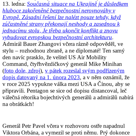
13. ledna:
Současná situace na Ukrajině je důsledkem
hluboce zakořeněné bezpečnostní nerovnováhy v
Evropě. Zásadní řešení lze nalézt pouze tehdy, když
zúčastněné strany překonají neshody a zasednou k
jednacímu stolu, Je třeba ukončit konflikt a znovu
vybudovat evropskou bezpečnostní architekturu
.
Admirál Bauer Zhangovi včera rázně odpověděl, ve
stylu – rozhodnou zbraně, a ne diplomaté! Ten samý
den navíc prasklo, že velitel US Air Mobility
Command, čtyřhvězdičkový generál Mike Minihan
(
foto dole, zdroj
),
v pátek rozeslal svým podřízeným
dopis datovaný na 1. února 2023
, a v něm oznámil, že
v roce 2025 vypukne válka mezi USA a Čínou, aby se
připravili. Pentagon se sice od dopisu distancoval, leč
válečná rétorika bojechtivých generálů a admirálů nabírá
na obrátkách!
Generál Petr Pavel včera v rozhovoru ostře napadnul
Viktora Orbána, a vymezil se proti němu. Prý dokonce