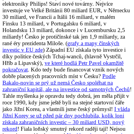
elektroniky Philips! Staví nové továrny. Nejvíce
investuje ve Velké Británii 80 miliard EUR, v Německu
30 miliard, ve Francii a Itálii 16 miliard, v malém
Finsku 13 miliard, v Portugalsku 6 miliard, v
Holandsku 13 miliard, dokonce i v Lucembursku 2,5
miliardy! Česko je protičínské tak jen 1,9 miliardy, za
rané éry prezidenta Miloše. (
grafy a mapy čínských
investic v EU zde
) Západní EU získala tyto investice i
díky politice českých Tchaj-wanců, (hlavně Vystrčil,
Hříb a Lipavský),
ve které hodlá Petr Pavel okamžitě
pokračovat
. Kdo tedy bude financovat vznik nových
dobře placených pracovních míst v Česku?
Podle
Bakalo-novin se prý už nemá Česko spoléhat na
zahraniční kapitál, ale na investice od samotných Čechů
!
Tahle myšlenka je opravdu tedy dobrá, jen měla přijít v
roce 1990, kdy jsme ještě byli na stejné startovní čáře
jako Jižní Korea, a vlastnili jsme český průmysl!
I vláda
Jižní Korey se už pžed pár dny pochlubila, kolik loni
získala zahraničních investic – 30 miliard USD, nový
rekord
! Fiala loňský smutný rekord raději tají! Nejsou