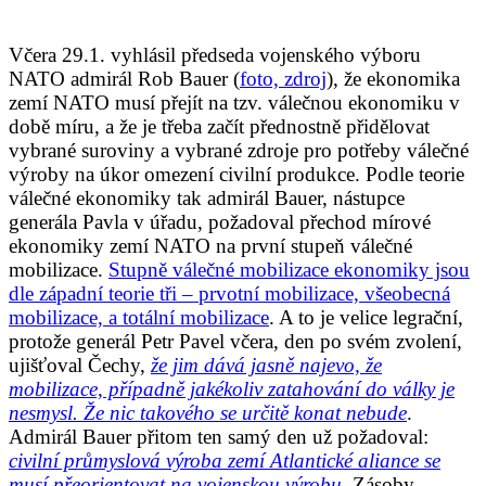
Včera 29.1. vyhlásil předseda vojenského výboru
NATO admirál Rob Bauer (
foto, zdroj
), že ekonomika
zemí NATO musí přejít na tzv. válečnou ekonomiku v
době míru, a že je třeba začít přednostně přidělovat
vybrané suroviny a vybrané zdroje pro potřeby válečné
výroby na úkor omezení civilní produkce. Podle teorie
válečné ekonomiky tak admirál Bauer, nástupce
generála Pavla v úřadu, požadoval přechod mírové
ekonomiky zemí NATO na první stupeň válečné
mobilizace.
Stupně válečné mobilizace ekonomiky jsou
dle západní teorie tři – prvotní mobilizace, všeobecná
mobilizace, a totální mobilizace
. A to je velice legrační,
protože generál Petr Pavel včera, den po svém zvolení,
ujišťoval Čechy,
že jim dává jasně najevo, že
mobilizace, případně jakékoliv zatahování do války je
nesmysl. Že nic takového se určitě konat nebude
.
Admirál Bauer přitom ten samý den už požadoval:
civilní průmyslová výroba zemí Atlantické aliance se
musí přeorientovat na vojenskou výrobu.
Zásoby