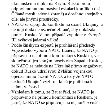
ukrajinskému útoku na Krym. Rusko proto
odpoví mohutnou masivní eskalací konfliktu (asi
Číňané myslí jaderné zbraně) a dosáhnou stejného
cíle, ale jinými prostředky.
NATO se zapojí do konfliktu na straně Ukrajiny, a
nebo jí dodá nebezpečné zbraně, aby dokázala
porazit Rusko. V tom případě vypukne v Evropě
III. světová jaderná válka!
Podle čínských expertů je prohlášení předsedy
Vojenského výboru NATO Bauera, že NATO je
připraveno na přímou konfrontaci s Ruskem, ve
skutečnosti jen jasným poselstvím Západu Rusku,
že NATO se nebude na Ukrajině přímo angažovat,
dokud Rusko udrží svou Zvláštní vojenskou
operaci mimo území NATO, a tedy že NATO
nedodá Ukrajině výzbroj, která je potřebná k
jejímu vítězství.
Vzhledem k tomu, že Bauer řekl, že NATO je
připraveno na přímou konfrontaci s Ruskem, je
jasné, že NATO se připravuje na nejhorší scénář