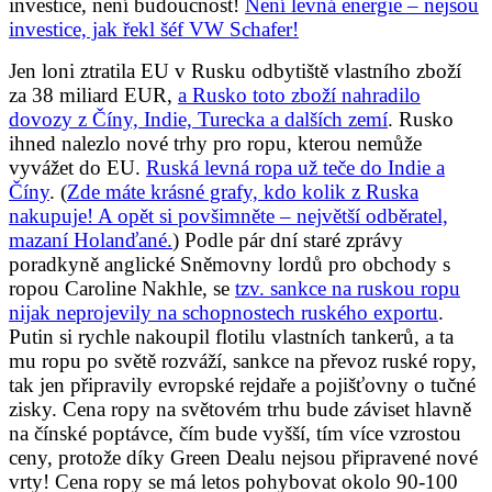
investice, není budoucnost!
Není levná energie – nejsou
investice, jak řekl šéf VW Schafer!
Jen loni ztratila EU v Rusku odbytiště vlastního zboží
za 38 miliard EUR,
a Rusko toto zboží nahradilo
dovozy z Číny, Indie, Turecka a dalších zemí
. Rusko
ihned nalezlo nové trhy pro ropu, kterou nemůže
vyvážet do EU.
Ruská levná ropa už teče do Indie a
Číny
. (
Zde máte krásné grafy, kdo kolik z Ruska
nakupuje! A opět si povšimněte – největší odběratel,
mazaní Holanďané.
) Podle pár dní staré zprávy
poradkyně anglické Sněmovny lordů pro obchody s
ropou Caroline Nakhle, se
tzv. sankce na ruskou ropu
nijak neprojevily na schopnostech ruského exportu
.
Putin si rychle nakoupil flotilu vlastních tankerů, a ta
mu ropu po světě rozváží, sankce na převoz ruské ropy,
tak jen připravily evropské rejdaře a pojišťovny o tučné
zisky. Cena ropy na světovém trhu bude záviset hlavně
na čínské poptávce, čím bude vyšší, tím více vzrostou
ceny, protože díky Green Dealu nejsou připravené nové
vrty! Cena ropy se má letos pohybovat okolo 90-100