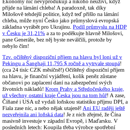
Ekonomy nic nevyprodukují a nikoho neuživí, když
přijde na lámání chleba! A paradoxně, tak díky
Milošově tehdejší politice, když teď přišlo na lámání
chleba, může nyní Česko jako průmyslová evropská
základna vyrábět pro Ukrajinu.
Podíl průmyslu na HDP
v Česku je 31,21%
a za to poděkujte hlavně Milošovi,
pane Generále, bez něj byste neválčili, protože by
nebylo čím!
Tzv. očištěný dispoziční příjem na hlavu byl loni už v
Pekingu a Šanghaji 11,795 $ ročně a vytrvale stoupá
!
(cca 24 tisíc CZK měsíčně!) Očištěný dispoziční příjem
na hlavu, je finanční vyjádření, kolik peněz zůstane
občanovi po zaplacení daní na zabezpečení svých
životních nákladů!
Krom Prahy a Středočeského kraje,
už všechny ostatní kraje Česka jsou na tom hůř
! A zase,
Číňané i USA už vydali loňskou statistiku příjmu DPI, a
Fiala zase nic, a nebo nějak utajeně!
Ani EU raději ještě
nezveřejnila ani loňská data
! Je z nich zřejmé, že Čína
masivně investuje v západní Evropě, i Maďarsku. V
posledních letech: Koupila třeba výrobce spotřební