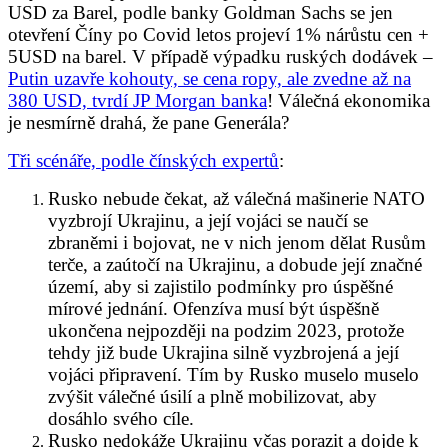
USD za Barel, podle banky Goldman Sachs se jen
otevření Číny po Covid letos projeví 1% nárůstu cen +
5USD na barel. V případě výpadku ruských dodávek –
Putin uzavře kohouty, se cena ropy, ale zvedne až na
380 USD, tvrdí JP Morgan banka
!
Válečná ekonomika
je nesmírně drahá, že pane Generála?
Tři scénáře, podle čínských expertů
:
Rusko nebude čekat, až válečná mašinerie NATO
vyzbrojí Ukrajinu, a její vojáci se naučí se
zbraněmi i bojovat, ne v nich jenom dělat Rusům
terče, a zaútočí na Ukrajinu, a dobude její značné
území, aby si zajistilo podmínky pro úspěšné
mírové jednání. Ofenzíva musí být úspěšně
ukončena nejpozději na podzim 2023, protože
tehdy již bude Ukrajina silně vyzbrojená a její
vojáci připravení. Tím by Rusko muselo muselo
zvýšit válečné úsilí a plně mobilizovat, aby
dosáhlo svého cíle.
Rusko nedokáže Ukrajinu včas porazit a dojde k