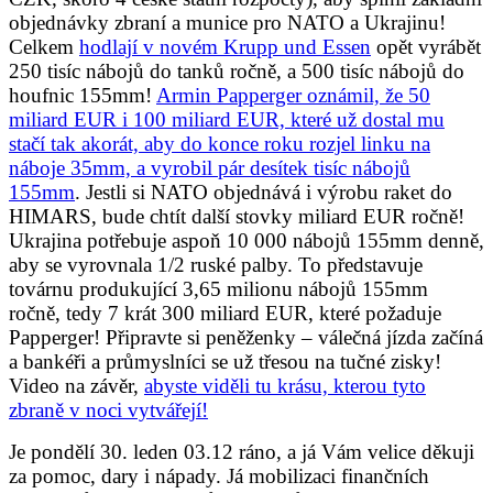
objednávky zbraní a munice pro NATO a Ukrajinu!
Celkem
hodlají v novém Krupp und Essen
opět vyrábět
250 tisíc nábojů do tanků ročně, a 500 tisíc nábojů do
houfnic 155mm!
Armin Papperger oznámil, že 50
miliard EUR i 100 miliard EUR, které už dostal mu
stačí tak akorát, aby do konce roku rozjel linku na
náboje 35mm, a vyrobil pár desítek tisíc nábojů
155mm
. Jestli si NATO objednává i výrobu raket do
HIMARS, bude chtít další stovky miliard EUR ročně!
Ukrajina potřebuje aspoň 10 000 nábojů 155mm denně,
aby se vyrovnala 1/2 ruské palby. To představuje
továrnu produkující 3,65 milionu nábojů 155mm
ročně, tedy 7 krát 300 miliard EUR, které požaduje
Papperger! Připravte si peněženky – válečná jízda začíná
a bankéři a průmyslníci se už třesou na tučné zisky!
Video na závěr,
abyste viděli tu krásu, kterou tyto
zbraně v noci vytvářejí!
Je pondělí 30. leden 03.12 ráno, a já Vám velice děkuji
za pomoc, dary i nápady. Já mobilizaci finančních