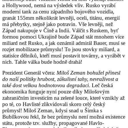
a Hollywood, nemá na výsledek vliv. Rusko vyrábí
moderní tank za cenu západního bojového vozidla,
granát 155mm několikrát levněji, oceli, titánu, energií
má přebytky, stejně jako potravin. Vše levněji, než
Západ nakupuje v Číně a Indii. Válčit s Ruskem, byť
formou pomoci Ukrajině bude Západ stát mnohem více
miliard než Rusko, a jak oznámil admirál Bauer, musí se
rozjet mobilizace průmyslu! To jsou stovky miliard, a
statisíce dělníků, kteří musí postavit továrny, a vyrábět v
nich. Tahle válka bude hodně drahá!
Prezident Generál včera:
Miloš Zeman bohužel přinesl
do naší politiky hrubost, zákulisní tahy, nevraživost a
také dost velkou hodnotovou degradaci
. Leč česká
ekonomika funguje nyní pouze díky Milošovým
zahraničním investicím na zelené louce, které vznikly až
po té, co Havlisté zlikvidovali skoro celý český
průmysl! Miloš Zeman, kdysi snad u Šimka s
Bubílkovou řekl, že bez průmyslu není možná existence
státu, protože tzv. služby, propagované Havlo-