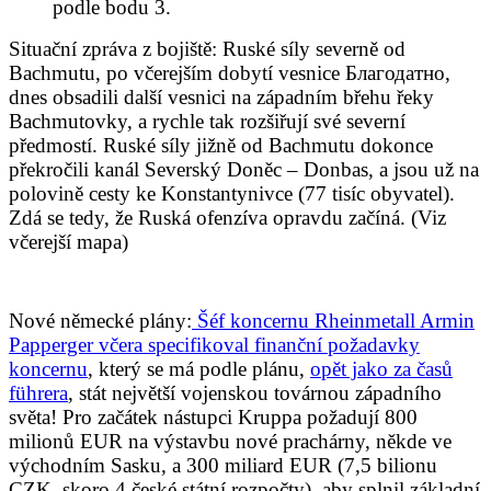
podle bodu 3.
Situační zpráva z bojiště: Ruské síly severně od
Bachmutu, po včerejším dobytí vesnice Благодатно,
dnes obsadili další vesnici na západním břehu řeky
Bachmutovky, a rychle tak rozšiřují své severní
předmostí. Ruské síly jižně od Bachmutu dokonce
překročili kanál Severský Doněc – Donbas, a jsou už na
polovině cesty ke Konstantynivce (77 tisíc obyvatel).
Zdá se tedy, že Ruská ofenzíva opravdu začíná. (Viz
včerejší mapa)
Nové německé plány:
Šéf koncernu Rheinmetall Armin
Papperger včera specifikoval finanční požadavky
koncernu
, který se má podle plánu,
opět jako za časů
führera
, stát největší vojenskou továrnou západního
světa! Pro začátek nástupci Kruppa požadují 800
milionů EUR na výstavbu nové prachárny, někde ve
východním Sasku, a 300 miliard EUR (7,5 bilionu
CZK, skoro 4 české státní rozpočty), aby splnil základní