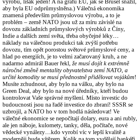
výrobu, lišák jeden! A na grafu EU, jak se Brusel snažil,
aby byla EU odprůmyslněna.) Válečná ekonomika
znamená především průmyslovou výrobu, a to je
problém – země NATO jsou už za míru závislé na
dovozu základních průmyslových výrobků z Číny,
Indie a dalších zemí světa, třeba obyčejné léky…
náklady na válečnou produkci tak zvýší potřebu
dovozu, tím opět porostou světové průmyslové ceny, a
hlad po energiích, je to velmi začarovaný kruh, a ne
nadarmo admirál Bauer řekl,
že musí dojít k extrémně
náročné změně mentality obyvatelstva zemí NATO, a
určité komodity se musí přednostně přidělovat vojákům
!
Musíte zchudnout, aby bylo na válku, aby bylo na
Green Deal, aby bylo na nové úředníky, kteří budou
kontrolovat Vaše správné myšlení. Místo investic do
budoucnosti jsou na řadě investice do zbraní! SSSR se
uzbrojil, a NATO ho v tom hodlá následovat! Ve
válečné ekonomice se nepočítají dolary, eura a ani rubly,
ale jen náboje, kulomety, tanky, děla, počítače, nové
vědecké vynálezy…kdo vyrobí víc v lepší kvalitě a
moderněji bude vítězem. Kolik na tom vydělají bankéři