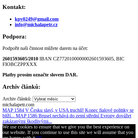
Kontakt:
kpv0249@gmail.com
info@michalapetr.cz
Podpora:
Podpořit naši činnost můžete darem na účet:
2601593605/2010
IBAN CZ7720100000002601593605, BIC
FIOBCZPPXXX
Platby prosím označte slovem DAR.
Archiv článků:
Archiv článků:
michalapetr.com
MAP 1584 V Česku slaví, v USA truchlí! Konec fialové politiky se
blíží...
MAP 1586 Brusel nechává do zemí střední Evropy dovážet
zakázanými škodlivými...
We use cookies to ensure that we give you the best experience on
our website. If you continue to use this site we will assume that you
are happy with it.
Ok