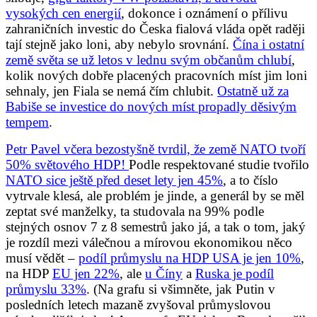
vysokých cen energií
, dokonce i oznámení o přílivu
zahraničních investic do Česka fialová vláda opět raději
tají stejně jako loni, aby nebylo srovnání.
Čína i ostatní
země světa se už letos v lednu svým občanům chlubí
,
kolik nových dobře placených pracovních míst jim loni
sehnaly, jen Fiala se nemá čím chlubit.
Ostatně už za
Babiše se investice do nových míst propadly děsivým
tempem
.
Petr Pavel včera bezostyšně tvrdil, že země NATO tvoří
50% světového HDP!
Podle respektované studie tvořilo
NATO sice ještě před deset lety jen 45%
, a to číslo
vytrvale klesá, ale problém je jinde, a generál by se měl
zeptat své manželky, ta studovala na 99% podle
stejných osnov 7 z 8 semestrů jako já, a tak o tom, jaký
je rozdíl mezi válečnou a mírovou ekonomikou něco
musí vědět –
podíl průmyslu na HDP USA je jen 10%
,
na HDP
EU jen 22%
, ale
u Číny
a
Ruska je podíl
průmyslu 33%
. (Na grafu si všimněte, jak Putin v
posledních letech mazaně zvyšoval průmyslovou