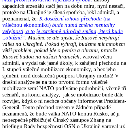
západních arzenálů stačí jen na dobu míru, nyní nestačí,
protože na Ukrajině je šílená spotřeba, řekl admirál, a
poznamenal, že:
K dosažení tohoto přechodu
(na
válečnou ekonomiku)
bude nutná změna mentality
veřejnosti, a to je extrémně náročná změna, která bude
„obtížná“
.
Musíme se ale ujistit, že Rusové nevyhrají
válku na Ukrajině. Pokud vyhrají, budeme mít mnohem
větší problém, pokud jde o peníze a obranu, protože
Rusové budou na našich hranicích
, varoval včera
admirál, a vydal tak jasné úkoly, k zahájení přechodu na
I. stupeň válečné mobilizace ekonomiky, a bez jeho
splnění, není dostatečná podpora Ukrajiny možná! V
dnešní analýze se na tuto prvotní formu válečné
mobilizace zemí NATO podíváme podrobněji, včetně tří
scénářů, na konci analýzy, jak se mobilizace bude dále
rozvíjet, když o ní nechce občany informovat Prezident-
Generál. Tento přechod ovšem v žádném případě
neznamená, že bude válka NATO kontra Rusko, ač ji
nebezpečně přibližuje! Čínský zástupce Zhang na
briefingu Rady bezpečnosti OSN o Ukrajině varoval už