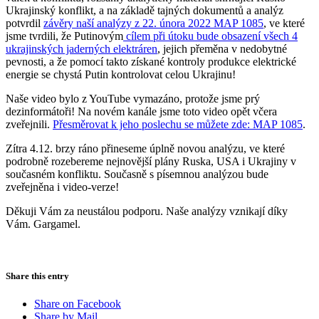
Ukrajinský konflikt, a na základě tajných dokumentů a analýz
potvrdil
závěry naší analýzy z 22. února 2022 MAP 1085
, ve které
jsme tvrdili, že Putinovým
cílem při útoku bude obsazení všech 4
ukrajinských jaderných elektráren
, jejich přeměna v nedobytné
pevnosti, a že pomocí takto získané kontroly produkce elektrické
energie se chystá Putin kontrolovat celou Ukrajinu!
Naše video bylo z YouTube vymazáno, protože jsme prý
dezinformátoři! Na novém kanále jsme toto video opět včera
zveřejnili.
Přesměrovat k jeho poslechu se můžete zde: MAP 1085
.
Zítra 4.12. brzy ráno přineseme úplně novou analýzu, ve které
podrobně rozebereme nejnovější plány Ruska, USA i Ukrajiny v
současném konfliktu. Současně s písemnou analýzou bude
zveřejněna i video-verze!
Děkuji Vám za neustálou podporu. Naše analýzy vznikají díky
Vám. Gargamel.
Share this entry
Share on Facebook
Share by Mail