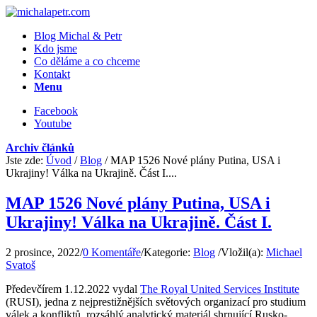
Blog Michal & Petr
Kdo jsme
Co děláme a co chceme
Kontakt
Menu
Facebook
Youtube
Archiv článků
Jste zde:
Úvod
/
Blog
/
MAP 1526 Nové plány Putina, USA i
Ukrajiny! Válka na Ukrajině. Část I....
MAP 1526 Nové plány Putina, USA i
Ukrajiny! Válka na Ukrajině. Část I.
2 prosince, 2022
/
0 Komentáře
/
Kategorie:
Blog
/
Vložil(a):
Michael
Svatoš
Předevčírem 1.12.2022 vydal
The Royal United Services Institute
(RUSI), jedna z nejprestižnějších světových organizací pro studium
válek a konfliktů, rozsáhlý analytický materiál shrnující Rusko-