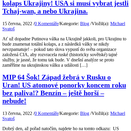
kolaps Ukrajiny! USA si musí vybrat jestli
Tchaj-wan, a nebo Ukrajina.
15 června, 2022
/
0 Komentáře
/
Kategorie:
Blog
/
Vložil(a):
Michael
Svatoš
Ať už dopadne Putinova válka na Ukrajině jakkoli, pro Ukrajinu to
bude znamenat totální kolaps, a z následků války se nikdy
nevzpamatuje! – pokud tato slova vypustí do světa organizace
založená CIA, aby rozvracela ruské (historicky sovětské) tajné
služby, je jasné, že tomu tak bude. V dnešní analýze se proto
zaměříme na ukrajinskou válku a události […]
MIP 64 Šok! Západ žebrá v Rusku o
Uran! US atomové ponorky koncem roku
bez paliva!? Benzín – ještě horší –
nebude!
13 června, 2022
/
0 Komentáře
/
Kategorie:
Blog
/
Vložil(a):
Michael
Svatoš
Dobrý den, až pořad natočím, najdete ho na tomto odkazu: US