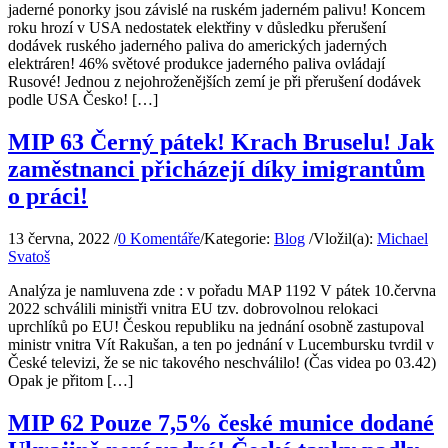
jaderné ponorky jsou závislé na ruském jaderném palivu! Koncem
roku hrozí v USA nedostatek elektřiny v důsledku přerušení
dodávek ruského jaderného paliva do amerických jaderných
elektráren! 46% světové produkce jaderného paliva ovládají
Rusové! Jednou z nejohroženějších zemí je při přerušení dodávek
podle USA Česko! […]
MIP 63 Černý pátek! Krach Bruselu! Jak
zaměstnanci přicházejí díky imigrantům
o práci!
13 června, 2022
/
0 Komentáře
/
Kategorie:
Blog
/
Vložil(a):
Michael
Svatoš
Analýza je namluvena zde : v pořadu MAP 1192 V pátek 10.června
2022 schválili ministři vnitra EU tzv. dobrovolnou relokaci
uprchlíků po EU! Českou republiku na jednání osobně zastupoval
ministr vnitra Vít Rakušan, a ten po jednání v Lucembursku tvrdil v
České televizi, že se nic takového neschválilo! (Čas videa po 03.42)
Opak je přitom […]
MIP 62 Pouze 7,5% české munice dodané