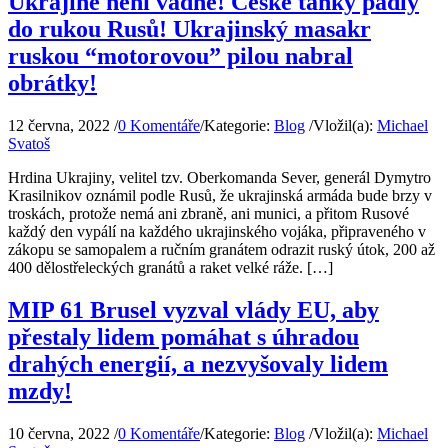
Ukrajině není vadné! České tanky padly
do rukou Rusů! Ukrajinský masakr
ruskou “motorovou” pilou nabral
obrátky!
12 června, 2022
/
0 Komentáře
/
Kategorie:
Blog
/
Vložil(a):
Michael
Svatoš
Hrdina Ukrajiny, velitel tzv. Oberkomanda Sever, generál Dymytro
Krasilnikov oznámil podle Rusů, že ukrajinská armáda bude brzy v
troskách, protože nemá ani zbraně, ani munici, a přitom Rusové
každý den vypálí na každého ukrajinského vojáka, připraveného v
zákopu se samopalem a ručním granátem odrazit ruský útok, 200 až
400 dělostřeleckých granátů a raket velké ráže. […]
MIP 61 Brusel vyzval vlády EU, aby
přestaly lidem pomáhat s úhradou
drahých energií, a nezvyšovaly lidem
mzdy!
10 června, 2022
/
0 Komentáře
/
Kategorie:
Blog
/
Vložil(a):
Michael