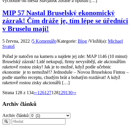
východně od města Slavjansk zbraně a opustili […]
MIP 57 Nastal Bruselský ekonomický
zázrak! Čím dráže je, tím lépe se úředníci
v Bruselu mají!
5 června, 2022
/
5 Komentáře
/
Kategorie:
Blog
/
Vložil(a):
Michael
Svatoš
Pořad je natočen na kameru a najdete jej zde: MAP 1146 (10 minut)
Bruselský zázrak! Lidé nekupují, firmy nevyrábějí, ale akcionářům
raketově rostou zisky! Jak je to možné, když podle učebnic
ekonomie je to nemožné!? Jednoduše – Novou Bruselskou Fintou –
podle starého receptu, chudým brát a bohatým rozdávat! A když
raketově rostou zisky akcionářů […]
Strana 128 z 134
«
‹
126
127
128
129
130
›
»
Archiv článků
Archiv článků