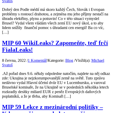
Svatoš
Dobrý den Podle médií má skoro každý Čech, Slovák i Evropan
problémy s rostoucí drahotou, a zejména mu jeho příjmy nestačí na
úhradu elektřiny, plynu a potravin! Co v této situaci vymyslel
Brusel? Vydal všem vládám všech zemí EU nový úkol, a to aby
lidem snížily finanční pomoc s úhradami cen energií! Ba co víc,
[…]
MIP 60 WikiLeaks? Zapomeňte, teď frčí
FialaLeaks!
8 června, 2022
/
1 Komentář
/
Kategorie:
Blog
/
Vložil(a):
Michael
Svatoš
.Až pořad dnes 9.6. někdy odpoledne natočím, najdete na něj odkaz
zde: Ukrajina je nejzkorumpovanější země na světě. Tuto zprávu
nedávno vydal Hlavní účetní dvůr EU v Lucembursku, a varoval
Bruselské komisaře, že na Ukrajině se v posledních několika letech
rozkradly desítky miliard EUR z peněz Evropských daňových
poplatníků, a že je třeba, aby Komisaři […]
MIP 59 Lekce z mezinárodní politiky –