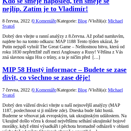
Kdo se směje naposled, ten směje se
nejlíp. Zatím je to Vladimír!
8 června, 2022
/
0 Komentáře
/
Kategorie:
Blog
/
Vložil(a):
Michael
Svatoš
Dobrý den vítejte u ranní analýzy z 8.června. Až pořad namluvím,
najdete ho na tomto odkazu: MAP 1188 Tento týden ukázal, že
Putin nejspíš vyhrál The Great Game – Nelítostnou bitvu, která od
roku 1830 nepřetržitě zuří mezi Anglosasy a Rusy! Většina z Vás
zná slavnou ságu Hra o trůny, a ta je ničím před […]
MIP 58 Hustý informace – Budete se zase
divit, co všechno se zase děje!
7 června, 2022
/
0 Komentáře
/
Kategorie:
Blog
/
Vložil(a):
Michael
Svatoš
Dobrý den vážení diváci vítejte u naší nejnovější analýzy (MAP
1187, poslechnout si ji můžete zde). Dneska bude fakt hustá.
Budeme se věnovat jak evropským, tak ukrajinským událostem. Na
Ukrajině došlo včera k dosud největšímu selhání ukrajinské bojové
morálky, když elitní výsadkáři i pěchota hromadně odházeli v oblasti