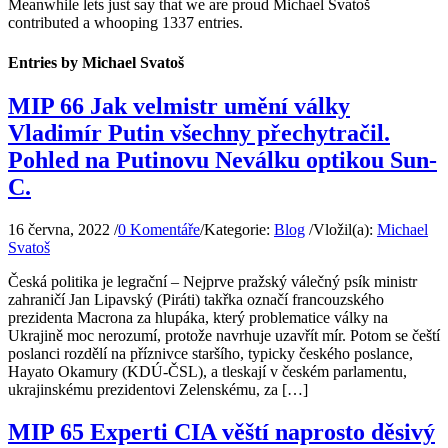
Meanwhile lets just say that we are proud
Michael Svatoš
contributed a whooping 1337 entries.
Entries by Michael Svatoš
MIP 66 Jak velmistr umění války
Vladimír Putin všechny přechytračil.
Pohled na Putinovu Neválku optikou Sun-
C.
16 června, 2022
/
0 Komentáře
/
Kategorie:
Blog
/
Vložil(a):
Michael
Svatoš
Česká politika je legrační – Nejprve pražský válečný psík ministr
zahraničí Jan Lipavský (Piráti) takřka označí francouzského
prezidenta Macrona za hlupáka, který problematice války na
Ukrajině moc nerozumí, protože navrhuje uzavřít mír. Potom se čeští
poslanci rozdělí na příznivce staršího, typicky českého poslance,
Hayato Okamury (KDÚ-ČSL), a tleskají v českém parlamentu,
ukrajinskému prezidentovi Zelenskému, za […]
MIP 65 Experti CIA věští naprosto děsivý