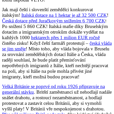
Jak mají čeští i slovenští zemědělci konkurovat
italským!
Italská dotace na 1 hektar je až 32 500 CZK
!
Česká dotace před Juračkovým snížením 6 700 CZK
!
Po snížení 5 860 CZK! Italská mafie díky Bruselským
dotacím a imigrantským otrokům dokáže vydělat na
každých 1000
hektarech přes 1 milion EUR ročně
čistého zisku! Když čeští farmáři protestují –
česká vláda
se jim směje
! Místo toho, aby vláda bojovala v Bruselu
za srovnání zemědělských dotací Itálie a Česka, vláda
raději souhlasí, že bude platit přemisťování
nepotřebných imigrantů z Itálie, kteří nechtějí pracovat
na poli, aby si Itálie na pole mohla přivést jiné
imigranty, kteří možná budou pracovat!
Velká Británie se poprvé od roku 1926 připravuje na
generální stávku
. Britští zaměstnanci už nehodlají nadále
snášet drahotu, a rostoucí nezaměstnanost, a hodlají
protestovat a zastavit celou Británii, aby si vymohli
vyšší platy! V Británii vře nespokojenost s drahotou.