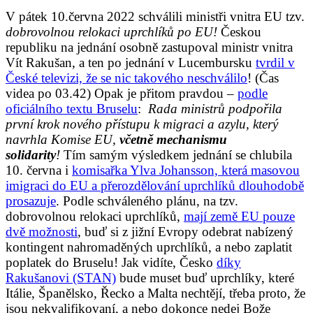
V pátek 10.června 2022 schválili ministři vnitra EU tzv.
dobrovolnou relokaci uprchlíků po EU!
Českou
republiku na jednání osobně zastupoval ministr vnitra
Vít Rakušan, a ten po jednání v Lucembursku
tvrdil v
České televizi, že se nic takového neschválilo
! (Čas
videa po 03.42) Opak je přitom pravdou –
podle
oficiálního textu Bruselu
:
Rada ministrů podpořila
první krok nového přístupu k migraci a azylu, který
navrhla Komise EU,
včetně mechanismu
solidarity
!
Tím samým výsledkem jednání se chlubila
10. června i
komisařka Ylva Johansson, která masovou
imigraci do EU a přerozdělování uprchlíků dlouhodobě
prosazuje
. Podle schváleného plánu, na tzv.
dobrovolnou relokaci uprchlíků,
mají země EU pouze
dvě možnosti
, buď si z jižní Evropy odebrat nabízený
kontingent nahromaděných uprchlíků, a nebo zaplatit
poplatek do Bruselu! Jak vidíte, Česko
díky
Rakušanovi (STAN)
bude muset buď uprchlíky, které
Itálie, Španělsko, Řecko a Malta nechtějí, třeba proto, že
jsou nekvalifikovaní, a nebo dokonce nedej Bože