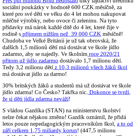
Přes půl milionu Britů nedostalo
díky lajdáctví úředníků
sociální poukázky v hodnotě 600 CZK měsíčně, za
které pro své děti ve věku do 4 let mohou nakupovat
mléčné výrobky, nebo ovoce či zeleninu. Na tyto
přídavky má nárok každé dítě do 4 let, které žije v
rodině s
příjmem nižším než 39 000 CZK
měsíčně!
Chudoba ve Velké Británii je už tak obrovská, že
dalších 1,5 milionů dětí má dostávat ve škole jídlo
zadarmo, aby se najedly. Ve školním
roce 2020/21
přitom už jídlo zadarmo
dostávalo 1,7 milionu dětí.
Tedy 3,2 milionu dětí
z 10,3 milionů všech žáků škol
má dostávat jídlo za darmo!
30% britských žáků a studentů má už dostávat ve škole
jídlo zdarma! Co Česko? Takřka nic.
Dokonce se tvrdí,
že si děti jídla zdarma neváží
!
S vládou Gazdíka (STAN) na ministerstvu školství
nelze čekat nějakou změnu! Gazdík oznámil, že přidá
letos pouze nepedagogickým pracovníkům škol,
a to od
září celkem 1,75 miliardy korun
! (447,5 milionu