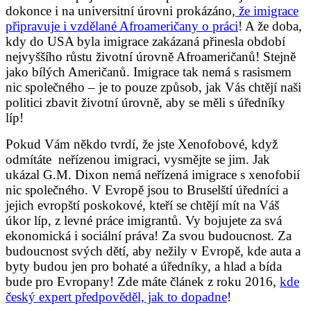
dokonce i na universitní úrovni prokázáno,
že imigrace
připravuje i vzdělané Afroameričany o práci
! A že doba,
kdy do USA byla imigrace zakázaná přinesla období
nejvyššího růstu životní úrovně Afroameričanů! Stejně
jako bílých Američanů. Imigrace tak nemá s rasismem
nic společného – je to pouze způsob, jak Vás chtějí naši
politici zbavit životní úrovně, aby se měli s úředníky
líp!
Pokud Vám někdo tvrdí, že jste Xenofobové, když
odmítáte neřízenou imigraci, vysmějte se jim. Jak
ukázal G.M. Dixon nemá neřízená imigrace s xenofobií
nic společného. V Evropě jsou to Bruselští úředníci a
jejich evropští poskokové, kteří se chtějí mít na Váš
úkor líp, z levné práce imigrantů. Vy bojujete za svá
ekonomická i sociální práva! Za svou budoucnost. Za
budoucnost svých dětí, aby nežily v Evropě, kde auta a
byty budou jen pro bohaté a úředníky, a hlad a bída
bude pro Evropany! Zde máte článek z roku 2016,
kde
český expert předpověděl, jak to dopadne
!