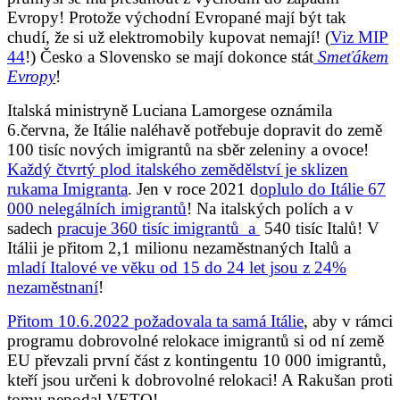
Evropy! Protože východní Evropané mají být tak
chudí, že si už elektromobily kupovat nemají! (
Viz MIP
44
!) Česko a Slovensko se mají dokonce stát
Smeťákem
Evropy
!
Italská ministryně Luciana Lamorgese oznámila
6.června, že Itálie naléhavě potřebuje dopravit do země
100 tisíc nových imigrantů na sběr zeleniny a ovoce!
Každý čtvrtý plod italského zemědělství je sklizen
rukama Imigranta
. Jen v roce 2021 d
oplulo do Itálie 67
000 nelegálních imigrantů
! Na italských polích a v
sadech
pracuje 360 tisíc imigrantů a
540 tisíc Italů! V
Itálii je přitom 2,1 milionu nezaměstnaných Italů a
mladí Italové ve věku od 15 do 24 let jsou z 24%
nezaměstnaní
!
Přitom 10.6.2022 požadovala ta samá Itálie
, aby v rámci
programu dobrovolné relokace imigrantů si od ní země
EU převzali první část z kontingentu 10 000 imigrantů,
kteří jsou určeni k dobrovolné relokaci! A Rakušan proti
tomu nepodal VETO!