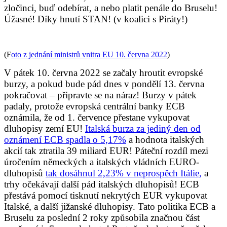
zločinci, buď odebírat, a nebo platit penále do Bruselu!
Úžasné! Díky hnutí STAN! (v koalici s Piráty!)
(F
oto z jednání ministrů vnitra EU 10. června 2022
)
V pátek 10. června 2022 se začaly hroutit evropské
burzy, a pokud bude pád dnes v pondělí 13. června
pokračovat – připravte se na náraz! Burzy v pátek
padaly, protože evropská centrální banky ECB
oznámila, že od 1. července přestane vykupovat
dluhopisy zemí EU!
Italská burza za jediný den od
oznámení ECB spadla o 5,17%
a hodnota italských
akcií tak ztratila 39 miliard EUR! Páteční rozdíl mezi
úročením německých a italských vládních EURO-
dluhopisů
tak dosáhnul 2,23% v neprospěch Itálie,
a
trhy očekávají další pád italských dluhopisů! ECB
přestává pomocí tisknutí nekrytých EUR vykupovat
Italské, a další jižanské dluhopisy. Tato politika ECB a
Bruselu za poslední 2 roky způsobila značnou část