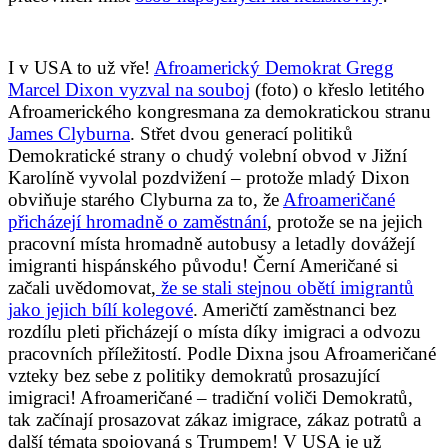
I v USA to už vře!
Afroamerický Demokrat Gregg
Marcel Dixon vyzval na souboj
(foto) o křeslo letitého
Afroamerického kongresmana za demokratickou stranu
James Clyburna
. Střet dvou generací politiků
Demokratické strany o chudý volební obvod v Jižní
Karolíně vyvolal pozdvižení – protože mladý Dixon
obviňuje starého Clyburna za to, že
Afroameričané
přicházejí hromadně o zaměstnání
, protože se na jejich
pracovní místa hromadně autobusy a letadly dovážejí
imigranti hispánského původu! Černí Američané si
začali uvědomovat,
že se stali stejnou obětí imigrantů
jako jejich bílí kolegové
. Američtí zaměstnanci bez
rozdílu pleti přicházejí o místa díky imigraci a odvozu
pracovních příležitostí. Podle Dixna jsou Afroameričané
vzteky bez sebe z politiky demokratů prosazující
imigraci! Afroameričané – tradiční voliči Demokratů,
tak začínají prosazovat zákaz imigrace, zákaz potratů a
další témata spojovaná s Trumpem! V USA je už