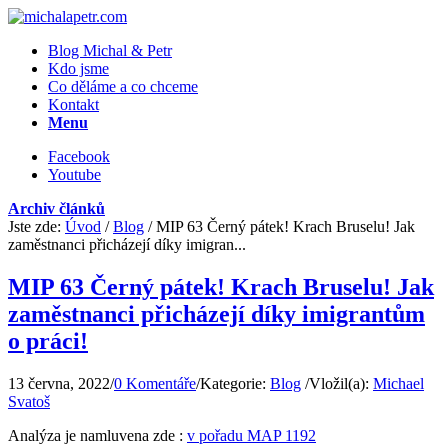
Blog Michal & Petr
Kdo jsme
Co děláme a co chceme
Kontakt
Menu
Facebook
Youtube
Archiv článků
Jste zde:
Úvod
/
Blog
/
MIP 63 Černý pátek! Krach Bruselu! Jak
zaměstnanci přicházejí díky imigran...
MIP 63 Černý pátek! Krach Bruselu! Jak
zaměstnanci přicházejí díky imigrantům
o práci!
13 června, 2022
/
0 Komentáře
/
Kategorie:
Blog
/
Vložil(a):
Michael
Svatoš
Analýza je namluvena zde :
v pořadu MAP 1192