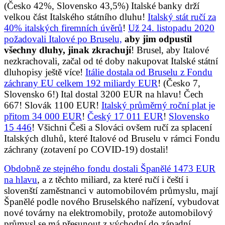
(Česko 42%, Slovensko 43,5%) Italské banky drží
velkou část Italského státního dluhu!
Italský stát ručí za
40% italských firemních úvěrů
!
Už 24. listopadu 2020
požadovali Italové po Bruselu,
aby jim odpustil
všechny dluhy, jinak zkrachují
! Brusel, aby Italové
nezkrachovali, začal od té doby nakupovat Italské státní
dluhopisy ještě více!
Itálie dostala od Bruselu z Fondu
záchrany EU celkem 192 miliardy EUR
! (Česko 7,
Slovensko 6!) Ital dostal 3200 EUR na hlavu! Čech
667! Slovák 1100 EUR!
Italský průměrný roční plat je
přitom 34 000 EUR
!
Český 17 011 EUR
!
Slovensko
15 446
! Všichni Češi a Slováci ovšem ručí za splacení
Italských dluhů, které Italové od Bruselu v rámci Fondu
záchrany (zotavení po COVID-19) dostali!
Obdobně ze stejného fondu dostali Španělé 1473 EUR
na hlavu
, a z těchto miliard, za které ručí i čeští i
slovenští zaměstnanci v automobilovém průmyslu, mají
Španělé podle nového Bruselského nařízení, vybudovat
nové továrny na elektromobily, protože automobilový
průmysl se má přesunout z východní do západní