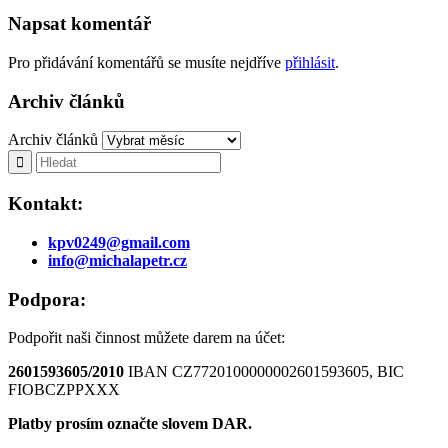
Napsat komentář
Pro přidávání komentářů se musíte nejdříve
přihlásit
.
Archiv článků
Archiv článků
Kontakt:
kpv0249@gmail.com
info@michalapetr.cz
Podpora:
Podpořit naši činnost můžete darem na účet:
2601593605/2010
IBAN CZ7720100000002601593605, BIC
FIOBCZPPXXX
Platby prosím označte slovem DAR.