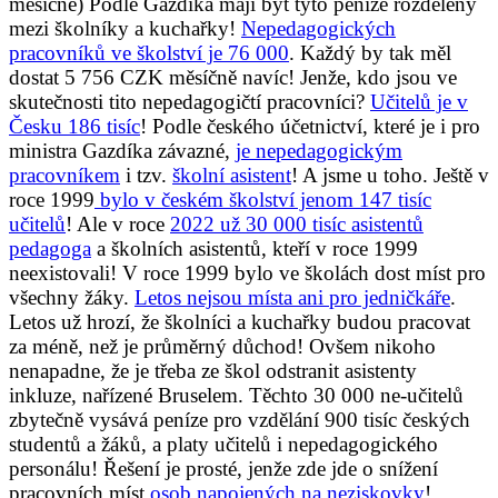
měsíčně) Podle Gazdíka mají být tyto peníze rozděleny
mezi školníky a kuchařky!
Nepedagogických
pracovníků ve školství je 76 000
. Každý by tak měl
dostat 5 756 CZK měsíčně navíc! Jenže, kdo jsou ve
skutečnosti tito nepedagogičtí pracovníci?
Učitelů je v
Česku 186 tisíc
! Podle českého účetnictví, které je i pro
ministra Gazdíka závazné,
je nepedagogickým
pracovníkem
i tzv.
školní asistent
! A jsme u toho. Ještě v
roce 1999
bylo v českém školství jenom 147 tisíc
učitelů
! Ale v roce
2022 už 30 000 tisíc asistentů
pedagoga
a školních asistentů, kteří v roce 1999
neexistovali! V roce 1999 bylo ve školách dost míst pro
všechny žáky.
Letos nejsou místa ani pro jedničkáře
.
Letos už hrozí, že školníci a kuchařky budou pracovat
za méně, než je průměrný důchod! Ovšem nikoho
nenapadne, že je třeba ze škol odstranit asistenty
inkluze, nařízené Bruselem. Těchto 30 000 ne-učitelů
zbytečně vysává peníze pro vzdělání 900 tisíc českých
studentů a žáků, a platy učitelů i nepedagogického
personálu! Řešení je prosté, jenže zde jde o snížení
pracovních míst
osob napojených na neziskovky
!