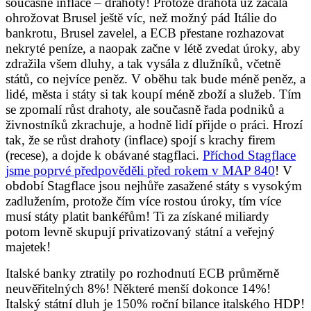
současné inflace – drahoty! Protože drahota už začala
ohrožovat Brusel ještě víc, než možný pád Itálie do
bankrotu, Brusel zavelel, a ECB přestane rozhazovat
nekryté peníze, a naopak začne v létě zvedat úroky, aby
zdražila všem dluhy, a tak vysála z dlužníků, včetně
států, co nejvíce peněz. V oběhu tak bude méně peněz, a
lidé, města i státy si tak koupí méně zboží a služeb. Tím
se zpomalí růst drahoty, ale současně řada podniků a
živnostníků zkrachuje, a hodně lidí přijde o práci. Hrozí
tak, že se růst drahoty (inflace) spojí s krachy firem
(recese), a dojde k obávané stagflaci.
Příchod Stagflace
jsme poprvé předpověděli před rokem v MAP 840
! V
období Stagflace jsou nejhůře zasažené státy s vysokým
zadlužením, protože čím více rostou úroky, tím více
musí státy platit bankéřům! Ti za získané miliardy
potom levně skupují privatizovaný státní a veřejný
majetek!
Italské banky ztratily po rozhodnutí ECB průměrně
neuvěřitelných 8%! Některé menší dokonce 14%!
Italský státní dluh je 150% roční bilance italského HDP!