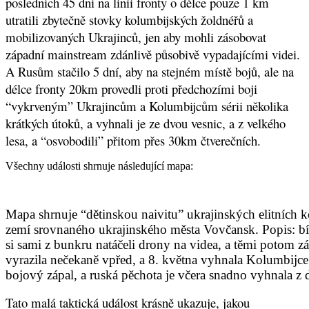
posledních 45 dní na linii fronty o délce pouze 1 km
utratili zbytečně stovky kolumbijských žoldnéřů a
mobilizovaných Ukrajinců, jen aby mohli zásobovat
západní mainstream zdánlivě působivě vypadajícími videi.
A Rusům stačilo 5 dní, aby na stejném místě bojů, ale na
délce fronty 20km provedli proti předchozími boji
“vykrveným” Ukrajincům a Kolumbijcům sérii několika
krátkých útoků, a vyhnali je ze dvou vesnic, a z velkého
lesa, a “osvobodili” přitom přes 30km čtverečních.
Všechny události shrnuje následující mapa:
Mapa shrnuje “dětinskou naivitu” ukrajinských elitních
zemí srovnaného ukrajinského města Vovčansk. Popis: bílá
si sami z bunkru natáčeli drony na videa, a těmi potom z
vyrazila nečekaně vpřed, a 8. května vyhnala Kolumbijce i
bojový zápal, a ruská pěchota je včera snadno vyhnala z 
Tato malá taktická událost krásně ukazuje, jakou