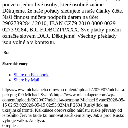
pouze o jednotlivé osoby, které osobně známe.
Děkujeme, že naše pořady sledujete a naše články čtěte.
Naši činnost můžete podpořit darem na účet
2902739284 / 2010, IBAN CZ79 2010 0000 0029
0273 9284, BIC FIOBCZPPXXX, Své platby prosím
označte slovem DAR. Děkujeme! Všechny překlady
jsou volné a v kontextu.
f8ou
Share this entry
Share on Facebook
Share by Mail
https://www.michalapetr.com/wp-content/uploads/2020/07/michal-a-
petr.png
0
0
Michael Svatoš
https://www.michalapetr.com/wp-
content/uploads/2020/07/michal-a-petr.png
Michael Svatoš
2026-05-
15 02:53:02
2026-05-15 02:53:02
MAP 2604 Ruský šok na
ukrajinské frontě. Kalkulace obrovského nárůstu ruské převahy od
letošního června bude kulminovat začátkem zimy. Jak a proč Rusko
vyhraje válku. Analýza.
0
replies