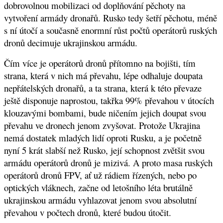
dobrovolnou mobilizaci od doplňování pěchoty na
vytvoření armády dronařů. Rusko tedy šetří pěchotu, méně
s ní útočí a současně enormní růst počtů operátorů ruských
dronů decimuje ukrajinskou armádu.
Čím více je operátorů dronů přítomno na bojišti, tím
strana, která v nich má převahu, lépe odhaluje doupata
nepřátelských dronařů, a ta strana, která k této převaze
ještě disponuje naprostou, takřka 99% převahou v útocích
klouzavými bombami, bude ničením jejich doupat svou
převahu ve dronech jenom zvyšovat. Protože Ukrajina
nemá dostatek mladých lidí oproti Rusku, a je početně
nyní 5 krát slabší než Rusko, její schopnost zvětšit svou
armádu operátorů dronů je mizivá. A proto masa ruských
operátorů dronů FPV, ať už rádiem řízených, nebo po
optických vláknech, začne od letošního léta brutálně
ukrajinskou armádu vyhlazovat jenom svou absolutní
převahou v počtech dronů, které budou útočit.