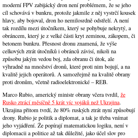
moderní FPV zabijácký dron není problémem, že se jeho
cíl schovává v bunkru, protože jakmile z něj vystrčí kousek
hlavy, aby bojoval, dron ho nemilosrdně odstřelí. A není
tak rozdílu mezi útočníkem, který se pohybuje nekrytý, a
obráncem, který je z velké části kryt zeminou, zákopem, či
betonem bunkru. Přesnost dronu znamená, že výše
celkových ztrát útočníků i obránců závisí, nikoli na
způsobu jakým vedou boj, zda obranu či útok, ale
výhradně na množství dronů, které proti nim bojují, a na
kvalitě jejich operátorů. A samozřejmě na kvalitě obrany
proti dronům, včetně radioelektronické – REB.
Marco Rubio, americký ministr obrany včera tvrdil,
že
Rusko ztrácí měsíčně 5 krát víc vojáků než Ukrajina
.
Ukrajina přitom tvrdí, že 80% ruských ztrát nyní způsobují
drony. Rubio je politik a diplomat, a tak je třeba vnímat
jeho vyjádření. Že popírají matematickou logiku, není v
diplomacii a politice až tak důležité, jako účel slov pro