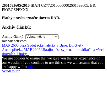
2601593605/2010
IBAN CZ7720100000002601593605, BIC
FIOBCZPPXXX
Platby prosím označte slovem DAR.
Archiv článků:
Archiv článků:
michalapetr.com
MAP 2603 Sraz Sudeťácké galérky v Brně. Díl čtvrtý –
Arcinepřítel...
MAP 2605 Ukrajina “se sype na hromádku” na všech
úrovních. Útoky...
We use cookies to ensure that we give you the best experience on
our website. If you continue to use this site we will assume that you
are happy with it.
Ok
Scroll to top