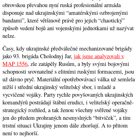
obrovskou převahou nyní ruská profesionální armáda
disponuje nad ukrajinskými “amatérskými ozbrojenými
bandami”, které většinově právě pro jejich “chaotický”
způsob vedení bojů ani vojenskými jednotkami už nazývat
nelze.
Časy, kdy ukrajinské předválečné mechanizované brigády
jako 93. brigáda Cholodnyj Jar,
jak jsme analyzovali v
MAP 1556
,
zle zatápěly Rusům, a byly svými bojovými
schopnosti srovnatelné s elitními ruskými formacemi, jsou
už dávno pryč. Materiální opotřebovávací válka už semlela
nižší i střední ukrajinský velitelský sbor, i mladé a
vycvičené vojáky. Party rychle povyšovaných ukrajinských
komandýrů postrádají štábní erudici, i velitelský operačně-
strategický rozhled, a tak ženou všechny svěřené vojáky
jen do předem prohraných nesmyslných “bitviček”, a tím
tristní situaci Ukrajiny jenom dále zhoršují
. A to přitom
není to nejhorší.