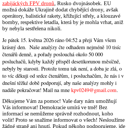
zabijáckých FPV dronů
,
Rusko dvojnásobek. EU
možná dokáže Ukrajině dodat chybějící drony, avšak
operátory, balistické rakety, křižující střely, a klouzavé
bomby, respektive letadla, která by je mohla vrhat, aniž
by nebyla sestřelena nikoli.
Je pátek 15. května 2026 ráno
04:52 a přeji Vám všem
krásný den.
Naše analýzy čte odhadem nejméně 10 tisíc
čtenářů denně, a pořady poslouchá okolo 50 000
posluchačů, kdyby každý přispěl desetikorunou měsíčně,
nebyly by starosti. Protože tomu tak není, a doba je zlá, o
to víc děkuji od srdce čtenářům, i posluchačům, že nás i v
dnešní těžké době podporují, aby naše analýzy mohly i
nadále pokračovat! Mail na mne
kpv0249@gmail.com
.
Děkujeme Vám za pomoc! Vaše dary nám umožňují
Vás informovat! Demokracie umírá ve tmě! Bez
informací se nemůžeme správně rozhodnout, koho
volit! Proto se snažíme informovat o všech! Nesloužíme
žádné straně ani hnutí. Pokud někoho podporujeme, jde