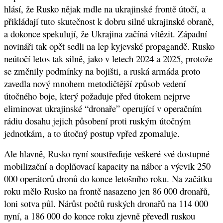
hlásí, že Rusko nějak mdle na ukrajinské frontě útočí, a
přikládají tuto skutečnost k dobru silné ukrajinské obraně,
a dokonce spekulují, že Ukrajina začíná vítězit. Západní
novináři tak opět sedli na lep kyjevské propagandě. Rusko
neútočí letos tak silně, jako v letech 2024 a 2025, protože
se změnily podmínky na bojišti, a ruská armáda proto
zavedla nový mnohem metodičtější způsob vedení
útočného boje, který požaduje před útokem nejprve
eliminovat ukrajinské “dronaře” operující v operačním
rádiu dosahu jejich působení proti ruským útočným
jednotkám, a to útočný postup vpřed zpomaluje.
Ale hlavně, Rusko nyní soustřeďuje veškeré své dostupné
mobilizační a doplňovací kapacity na nábor a výcvik 250
000 operátorů dronů do konce letošního roku. Na začátku
roku mělo Rusko na frontě nasazeno jen 86 000 dronařů,
loni sotva půl. Nárůst počtů ruských dronařů na 114 000
nyní, a 186 000 do konce roku zjevně převedl ruskou