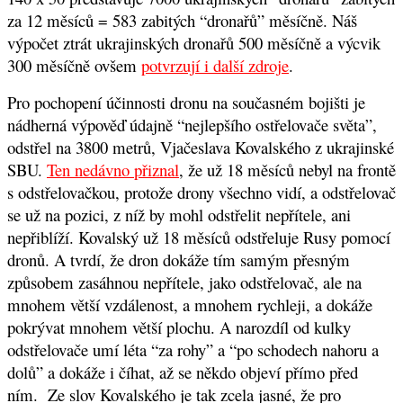
za 12 měsíců = 583 zabitých “dronařů” měsíčně. Náš
výpočet ztrát ukrajinských dronařů 500 měsíčně a výcvik
300 měsíčně ovšem
potvrzují i další zdroje
.
Pro pochopení účinnosti dronu na současném bojišti je
nádherná výpověď údajně “nejlepšího ostřelovače světa”,
odstřel na 3800 metrů, Vjačeslava Kovalského z ukrajinské
SBU.
Ten nedávno přiznal
, že už 18 měsíců nebyl na frontě
s odstřelovačkou, protože drony všechno vidí, a odstřelovač
se už na pozici, z níž by mohl odstřelit nepřítele, ani
nepřiblíží. Kovalský už 18 měsíců odstřeluje Rusy pomocí
dronů. A tvrdí, že dron dokáže tím samým přesným
způsobem zasáhnou nepřítele, jako odstřelovač, ale na
mnohem větší vzdálenost, a mnohem rychleji, a dokáže
pokrývat mnohem větší plochu. A narozdíl od kulky
odstřelovače umí léta “za rohy” a “po schodech nahoru a
dolů” a dokáže i číhat, až se někdo objeví přímo před
ním. Ze slov Kovalského je tak zcela jasné, že pro