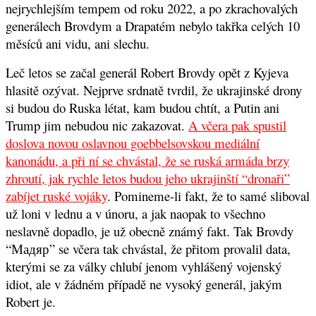
nejrychlejším tempem od roku 2022, a po zkrachovalých
generálech Brovdym a Drapatém nebylo takřka celých 10
měsíců ani vidu, ani slechu.
Leč letos se začal generál Robert Brovdy opět z Kyjeva
hlasitě ozývat. Nejprve srdnatě tvrdil, že ukrajinské drony
si budou do Ruska létat, kam budou chtít, a Putin ani
Trump jim nebudou nic zakazovat.
A včera pak spustil
doslova novou oslavnou goebbelsovskou mediální
kanonádu, a při ní se chvástal, že se ruská armáda brzy
zhroutí, jak rychle letos budou jeho ukrajinští “dronaři”
zabíjet ruské vojáky
. Pomineme-li fakt, že to samé sliboval
už loni v lednu a v únoru, a jak naopak to všechno
neslavně dopadlo, je už obecně známý fakt. Tak Brovdy
“Мадяр” se včera tak chvástal, že přitom provalil data,
kterými se za války chlubí jenom vyhlášený vojenský
idiot, ale v žádném případě ne vysoký generál, jakým
Robert je.