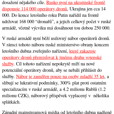
dosažení nějakého cíle.
Rusko nyní na ukrajinské frontě
disponuje 114 000 operátory dronů
,
Ukrajina jen cca 14
000. Do konce letošního roku Putin nařídil na frontě
udržovat 168 000 “dronařů”, a jejich celkový počet v ruské
armádě, včetně výcviku má dosáhnout tou dobou 250 000.
V ruské armádě nyní běží usilovný nábor operátorů dronů.
V rámci tohoto náboru ruské ministerstvo obrany koncem
letošního dubna zveřejnilo nařízení,
které zakazuje
operátory dronů přemisťovat k jinému druhu vojenské
služby
. Cíl tohoto nařízení nepokrytě míří na nové
potenciální operátory dronů, aby se nebáli přihlásit do
služby.
Nábor je zaměřen pouze na osoby mladší 35 let
, a
slibují se lukrativní podmínky, 300% plat proti ostatním
specializacím v ruské armádě, a 4.2 milionu Rublů (1.2
milionu CZK), náborový příspěvek vyplacený v několika
splátkách.
Západní mainstreamová média od letošního dubna nadšeně