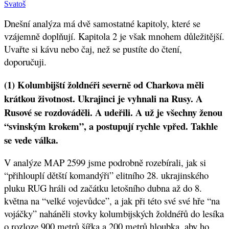
Svatoš
Dnešní analýza má dvě samostatné kapitoly, které se
vzájemně doplňují. Kapitola 2 je však mnohem důležitější.
Uvařte si kávu nebo čaj, než se pustíte do čtení,
doporučuji.
(1) Kolumbijští žoldnéři severně od Charkova měli
krátkou životnost. Ukrajinci je vyhnali na Rusy. A
Rusové se rozdováděli. A udeřili. A už je všechny ženou
“svinským krokem”, a postupují rychle vpřed. Takhle
se vede válka.
V analýze MAP 2599 jsme podrobně rozebírali, jak si
“přihlouplí dětští komandýři” elitního 28. ukrajinského
pluku RUG hráli od začátku letošního dubna až do 8.
května na “velké vojevůdce”, a jak při této své své hře “na
vojáčky” naháněli stovky kolumbijských žoldnéřů do lesíka
o rozloze 900 metrů šířka a 200 metrů hloubka, aby ho