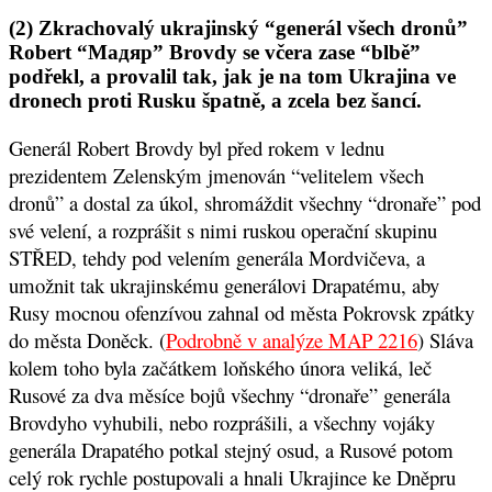
(2) Zkrachovalý ukrajinský “generál všech dronů”
Robert “Мадяр” Brovdy se včera zase “blbě”
podřekl, a provalil tak, jak je na tom Ukrajina ve
dronech proti Rusku špatně, a zcela bez šancí.
Generál Robert Brovdy byl před rokem v lednu
prezidentem Zelenským jmenován “velitelem všech
dronů” a dostal za úkol, shromáždit všechny “dronaře” pod
své velení, a rozprášit s nimi ruskou operační skupinu
STŘED, tehdy pod velením generála Mordvičeva, a
umožnit tak ukrajinskému generálovi Drapatému, aby
Rusy mocnou ofenzívou zahnal od města Pokrovsk zpátky
do města Doněck. (
Podrobně v analýze MAP 2216
) Sláva
kolem toho byla začátkem loňského února veliká, leč
Rusové za dva měsíce bojů všechny “dronaře” generála
Brovdyho vyhubili, nebo rozprášili, a všechny vojáky
generála Drapatého potkal stejný osud, a Rusové potom
celý rok rychle postupovali a hnali Ukrajince ke Dněpru