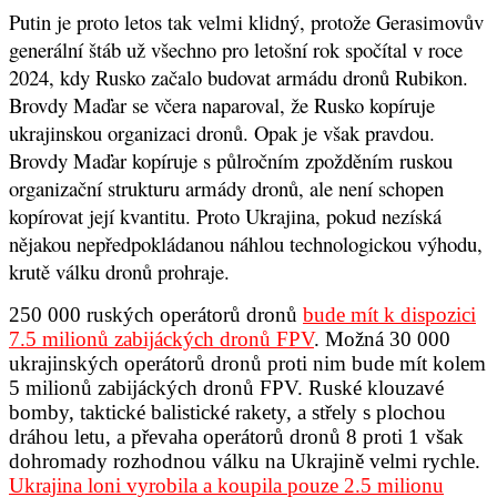
Putin je proto letos tak velmi klidný, protože Gerasimovův
generální štáb už všechno pro letošní rok spočítal v roce
2024, kdy Rusko začalo budovat armádu dronů Rubikon.
Brovdy Maďar se včera naparoval, že Rusko kopíruje
ukrajinskou organizaci dronů. Opak je však pravdou.
Brovdy Maďar kopíruje s půlročním zpožděním ruskou
organizační strukturu armády dronů, ale není schopen
kopírovat její kvantitu. Proto Ukrajina, pokud nezíská
nějakou nepředpokládanou náhlou technologickou výhodu,
krutě válku dronů prohraje.
250 000 ruských operátorů dronů
bude mít k dispozici
7.5 milionů zabijáckých dronů FPV
.
Možná 30 000
ukrajinských operátorů dronů proti nim bude mít kolem
5 milionů zabijáckých dronů FPV. Ruské klouzavé
bomby, taktické balistické rakety, a střely s plochou
dráhou letu, a převaha operátorů dronů 8 proti 1 však
dohromady rozhodnou válku na Ukrajině velmi rychle.
Ukrajina loni vyrobila a koupila pouze 2.5 milionu