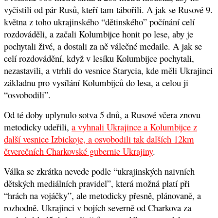
vyčistili od pár Rusů, kteří tam tábořili. A jak se Rusové 9.
května z toho ukrajinského “dětinského” počínání celí
rozdováděli, a začali Kolumbijce honit po lese, aby je
pochytali živé, a dostali za ně válečné medaile. A jak se
celí rozdovádění, když v lesíku Kolumbijce pochytali,
nezastavili, a vtrhli do vesnice Starycia, kde měli Ukrajinci
základnu pro vysílání Kolumbijců do lesa, a celou ji
“osvobodili”.
Od té doby uplynulo sotva 5 dnů, a Rusové včera znovu
metodicky udeřili,
a vyhnali Ukrajince a Kolumbijce z
další vesnice Izbickoje, a osvobodili tak dalších 12km
čtverečních Charkovské gubernie Ukrajiny
.
Válka se zkrátka nevede podle “ukrajinských naivních
dětských mediálních pravidel”, která možná platí při
“hrách na vojáčky”, ale metodicky přesně, plánovaně, a
rozhodně. Ukrajinci v bojích severně od Charkova za