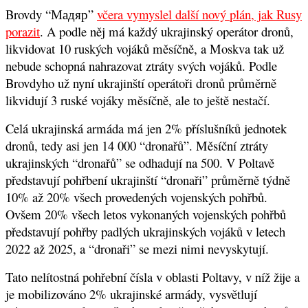
Brovdy
“Мадяр”
včera vymyslel další nový plán, jak Rusy
porazit
. A podle něj má každý ukrajinský operátor dronů,
likvidovat 10 ruských vojáků měsíčně, a Moskva tak už
nebude schopná nahrazovat ztráty svých vojáků. Podle
Brovdyho už nyní ukrajinští operátoři dronů průměrně
likvidují 3 ruské vojáky měsíčně, ale to ještě nestačí.
Celá ukrajinská armáda má jen 2% příslušníků jednotek
dronů, tedy asi jen 14 000 “dronařů”. Měsíční ztráty
ukrajinských “dronařů” se odhadují na 500. V Poltavě
představují pohřbení ukrajinští “dronaři” průměrně týdně
10% až 20% všech provedených vojenských pohřbů.
Ovšem 20% všech letos vykonaných vojenských pohřbů
představují pohřby padlých ukrajinských vojáků v letech
2022 až 2025, a “dronaři” se mezi nimi nevyskytují.
Tato nelítostná pohřební čísla v oblasti Poltavy, v níž žije a
je mobilizováno 2% ukrajinské armády, vysvětlují