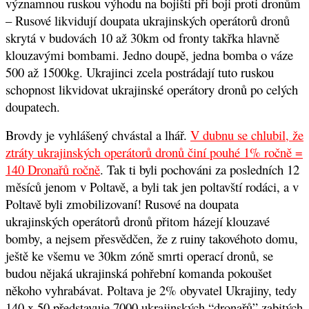
významnou ruskou výhodu na bojišti při boji proti dronům
– Rusové likvidují doupata ukrajinských operátorů dronů
skrytá v budovách 10 až 30km od fronty takřka hlavně
klouzavými bombami. Jedno doupě, jedna bomba o váze
500 až 1500kg. Ukrajinci zcela postrádají tuto ruskou
schopnost likvidovat ukrajinské operátory dronů po celých
doupatech.
Brovdy je vyhlášený chvástal a lhář.
V dubnu se chlubil, že
ztráty ukrajinských operátorů dronů činí pouhé 1% ročně =
140 Dronařů ročně
.
Tak ti byli pochováni za posledních 12
měsíců jenom v Poltavě, a byli tak jen poltavští rodáci, a v
Poltavě byli zmobilizovaní! Rusové na doupata
ukrajinských operátorů dronů přitom házejí klouzavé
bomby, a nejsem přesvědčen, že z ruiny takovéhoto domu,
ještě ke všemu ve 30km zóně smrti operací dronů, se
budou nějaká ukrajinská pohřební komanda pokoušet
někoho vyhrabávat. Poltava je 2% obyvatel Ukrajiny, tedy
140 x 50 představuje 7000 ukrajinských “dronařů” zabitých