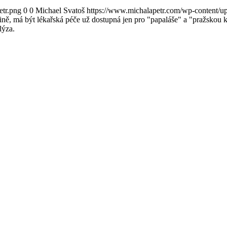
etr.png
0
0
Michael Svatoš
https://www.michalapetr.com/wp-content/up
ě, má být lékařská péče už dostupná jen pro "papaláše" a "pražskou k
lýza.