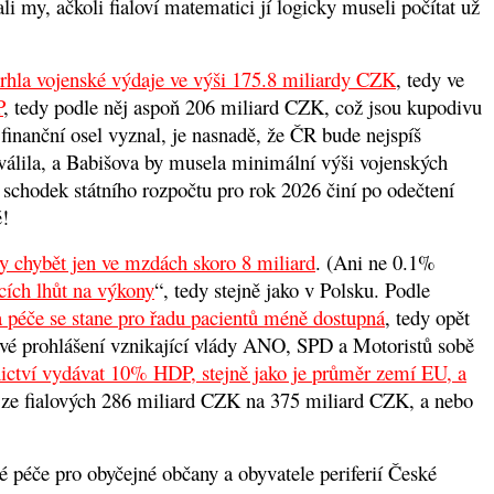
i my, ačkoli fialoví matematici jí logicky museli počítat už
vrhla vojenské výdaje ve výši 175.8 miliardy CZK
,
tedy ve
P
, t
edy podle něj aspoň 206 miliard CZK, což jsou kupodivu
finanční osel vyznal, je nasnadě, že ČR bude nejspíš
álila, a Babišova by musela minimální výši vojenských
 schodek státního rozpočtu pro rok 2026 činí po odečtení
ě!
y chybět jen ve mzdách skoro 8 miliard
.
(Ani ne 0.1%
cích lhůt na výkony
“, tedy stejně jako v Polsku. Podle
 péče se stane pro řadu pacientů méně dostupná
,
tedy opět
vé prohlášení vznikající vlády ANO, SPD a Motoristů sobě
nictví vydávat 10% HDP, stejně jako je průměr zemí EU, a
 ze fialových 286 miliard CZK na 375 miliard CZK, a nebo
é péče pro obyčejné občany a obyvatele periferií České