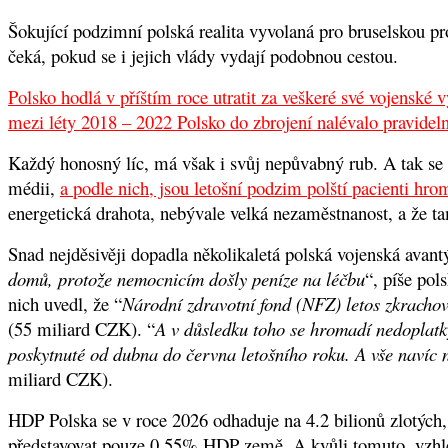
Šokující podzimní polská realita vyvolaná pro bruselskou pr
čeká, pokud se i jejich vlády vydají podobnou cestou.
Polsko hodlá v příštím roce utratit za veškeré své vojensk
mezi léty 2018 – 2022 Polsko do zbrojení nalévalo pravid
Každý honosný líc, má však i svůj nepůvabný rub. A tak se 
médii,
a podle nich, jsou letošní podzim polští pacienti hr
energetická drahota, nebývale velká nezaměstnanost, a že t
Snad nejděsivěji dopadla několikaletá polská vojenská avant
domů, protože nemocnicím došly peníze na léčbu
“, píše po
nich uvedl, že “
Národní zdravotní fond (NFZ) letos zkracho
(55 miliard CZK). “
A v důsledku toho se hromadí nedoplatk
poskytnuté od dubna do června letošního roku. A vše navíc n
miliard CZK).
HDP Polska se v roce 2026 odhaduje na 4.2 bilionů zlotých,
představovat pouze 0.55% HDP země. A kvůli tomuto, vzhled