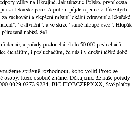
odpory války na Ukrajině. Jak ukazuje Polsko, první cesta
pnosti lékařské péče. A přitom půjde o jedno z důležitých
 za zachování a zlepšení místní lokální zdravotní a lékařské
“zmatení”, “ovlivnění”, a ve skrze “samé hloupé ovce”. Hlupák
i přirozeně nabízí, že?
řů denně, a pořady poslouchá okolo 50 000 posluchačů,
rdce čtenářům, i posluchačům, že nás i v dnešní těžké době
můžeme správně rozhodnout, koho volit! Proto se
vé osoby, které osobně známe. Děkujeme, že naše pořady
000 0029 0273 9284, BIC FIOBCZPPXXX, Své platby