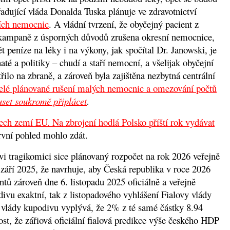
úřadující vláda Donalda Tuska plánuje ve zdravotnictví
ních nemocnic
. A vládní tvrzení, že obyčejný pacient z
é kampaně z úsporných důvodů zrušena okresní nemocnice,
t peníze na léky i na výkony, jak spočítal Dr. Janowski, je
té a politiky – chudí a staří nemocní, a všelijak obyčejní
ilo na zbraně, a zároveň byla zajištěna nezbytná centrální
celé plánované rušení malých nemocnic a omezování počtů
uset soukromě připlácet
.
šech zemí EU. Na zbrojení hodlá Polsko příští rok vydávat
rvní pohled mohlo zdát.
vi tragikomici sice plánovaný rozpočet na rok 2026 veřejně
. září 2025, že navrhuje, aby Česká republika v roce 2026
tů zároveň dne 6. listopadu 2025 oficiálně a veřejně
ivu exaktní, tak z listopadového vyhlášení Fialovy vlády
 vlády kupodivu vyplývá, že 2% z té samé částky 8.94
st, že zářiová oficiální fialová predikce výše českého HDP