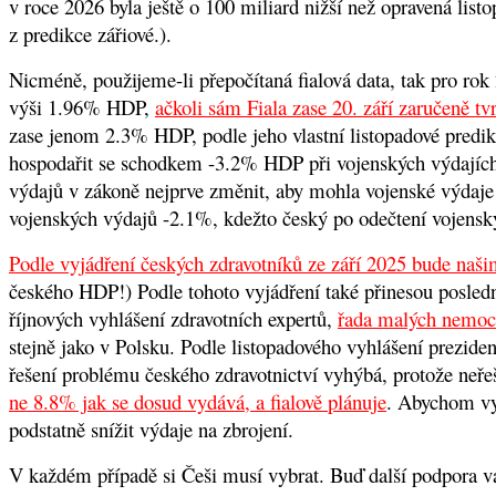
v roce 2026 byla ještě o 100 miliard nižší než opravená list
z predikce zářiové.).
Nicméně, použijeme-li přepočítaná fialová data, tak pro r
výši 1.96% HDP
,
ačkoli sám Fiala zase 20. září zaručeně 
zase jenom 2.3% HDP, podle jeho vlastní listopadové predikc
hospodařit se schodkem -3.2% HDP při vojenských výdajích
výdajů v zákoně nejprve změnit, aby mohla vojenské výdaje p
vojenských výdajů -2.1%, kdežto český po odečtení vojensk
Podle vyjádření českých zdravotníků ze září 2025 bude naši
českého HDP!) Podle tohoto vyjádření také přinesou poslední
říjnových vyhlášení zdravotních expertů
,
řada malých nemocn
stejně jako v Polsku. Podle listopadového vyhlášení prezi
řešení problému českého zdravotnictví vyhýbá, protože neřeší
ne 8.8% jak se dosud vydává, a fialově plánuje
.
Abychom vyd
podstatně snížit výdaje na zbrojení.
V každém případě si Češi musí vybrat. Buď další podpora vá