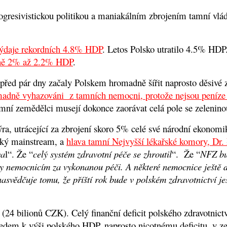
ogresivistickou politikou a maniakálním zbrojením tamní vlád
é výdaje rekordních 4.8% HDP
.
Letos Polsko utratilo 4.5% HDP
elně 2% až 2.2% HDP
.
před pár dny začaly Polskem hromadně šířit naprosto děsivé z
omadně vyhazováni z tamních nemocni, protože nejsou peníze a
amní zemědělci musejí dokonce zaorávat celá pole se zelenino
ýra, utrácející za zbrojení skoro 5% celé své národní ekonomi
lský mainstream, a
hlava tamní Nejvyšší lékařské komory, Dr.
va
l“. Že “
celý systém zdravotní péče se zhroutil
“. Že “
NFZ bud
y nemocnicím za vykonanou péči. A některé nemocnice ještě d
asvědčuje tomu, že příští rok bude v polském zdravotnictví je
 (24 bilionů CZK). Celý finanční deficit polského zdravotnic
em k výši polského HDP, naprosto nicotnému deficitu, v zem