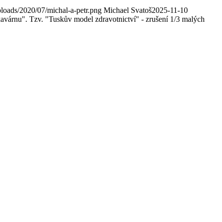
loads/2020/07/michal-a-petr.png
Michael Svatoš
2025-11-10
avárnu". Tzv. "Tuskův model zdravotnictví" - zrušení 1/3 malých