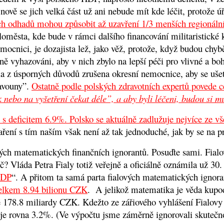
 nově se jich velká část už ani nebude mít kde léčit, protože 
ch odhadů mohou způsobit až uzavření 1/3 menších regionál
oměsta, kde bude v rámci dalšího financování militaristick
mocnici, je dozajista lež, jako věž, protože, když budou chybě
ě vyhazováni, aby v nich zbylo na lepší péči pro vlivné a boha
la z úsporných důvodů zrušena okresní nemocnice, aby se ušetř
lavouny”.
Ostatně podle polských zdravotních expertů povede 
 nebo na vyšetření čekat déle”, a aby byli léčeni, budou si m
 s deficitem 6.9%. Polsko se aktuálně zadlužuje nejvíce ze v
ření s tím naším však není až tak jednoduché, jak by se na p
ných matematických finančních ignorantů. Posuďte sami. Fialo
oč? Vláda Petra Fialy totiž veřejně a oficiálně oznámila už 30
HDP
“. A přitom ta samá parta fialových matematických ignoran
celkem 8.94 bilionu CZK
. A jelikož matematika je věda kupod
 178.8 miliardy CZK. Kdežto ze zářiového vyhlášení Fialovy
 je rovna 3.2%.
(Ve výpočtu jsme záměrně ignorovali skutečno