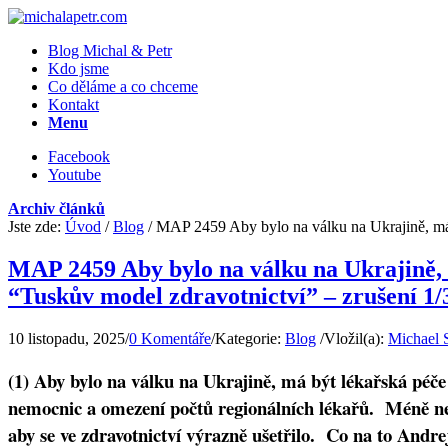
Blog Michal & Petr
Kdo jsme
Co děláme a co chceme
Kontakt
Menu
Facebook
Youtube
Archiv článků
Jste zde:
Úvod
/
Blog
/
MAP 2459 Aby bylo na válku na Ukrajině, má 
MAP 2459 Aby bylo na válku na Ukrajině, 
“Tuskův model zdravotnictví” – zrušení 1/
10 listopadu, 2025
/
0 Komentáře
/
Kategorie:
Blog
/
Vložil(a):
Michael 
(1) Aby bylo na válku na Ukrajině, má být lékařská péč
nemocnic a omezení počtů regionálních lékařů. Méně nemo
aby se ve zdravotnictví výrazně ušetřilo. Co na to Andr