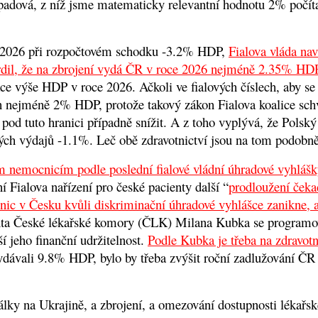
opadová, z níž jsme matematicky relevantní hodnotu 2% počítal
ok 2026 při rozpočtovém schodku -3.2% HDP,
Fialova vláda na
tvrdil, že na zbrojení vydá ČR v roce 2026 nejméně 2.35% HD
e výše HDP v roce 2026. Ačkoli ve fialových číslech, aby se 
 nejméně 2% HDP, protože takový zákon Fialova koalice schv
od tuto hranici případně snížit. A z toho vyplývá, že Polský
ých výdajů -1.1%. Leč obě zdravotnictví jsou na tom podobn
m nemocnicím podle poslední fialové vládní úhradové vyhlášk
 Fialova nařízení pro české pacienty další “
prodloužení čeka
ic v Česku kvůli diskriminační úhradové vyhlášce zanikne, a
denta České lékařské komory (ČLK) Milana Kubka se programo
 jeho finanční udržitelnost.
Podle Kubka je třeba na zdravot
ávali 9.8% HDP, bylo by třeba zvýšit roční zadlužování ČR
lky na Ukrajině, a zbrojení, a omezování dostupnosti lékařsk