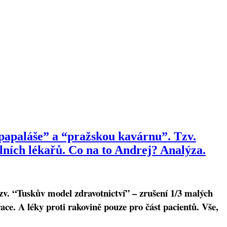
papaláše” a “pražskou kavárnu”. Tzv.
ních lékařů. Co na to Andrej? Analýza.
zv. “Tuskův model zdravotnictví” – zrušení 1/3 malých
ce. A léky proti rakovině pouze pro část pacientů. Vše,