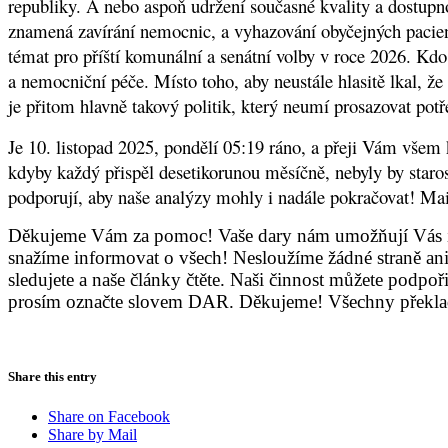
republiky. A nebo aspoň udržení současné kvality a dostupn
znamená zavírání nemocnic, a vyhazování obyčejných pacient
témat pro příští komunální a senátní volby v roce 2026. Kdo 
a nemocniční péče. Místo toho, aby neustále hlasitě lkal, že
je přitom hlavně takový politik, který neumí prosazovat potře
Je 10. listopad 2025, pondělí 05:19 ráno, a přeji Vám všem
kdyby každý přispěl desetikorunou měsíčně, nebyly by starost
podporují, aby naše analýzy mohly i nadále pokračovat! M
Děkujeme Vám za pomoc! Vaše dary nám umožňují Vás in
snažíme informovat o všech! Nesloužíme žádné straně an
sledujete a naše články čtěte. Naši činnost můžete podpoř
prosím označte slovem DAR. Děkujeme! Všechny překlad
Share this entry
Share on Facebook
Share by Mail