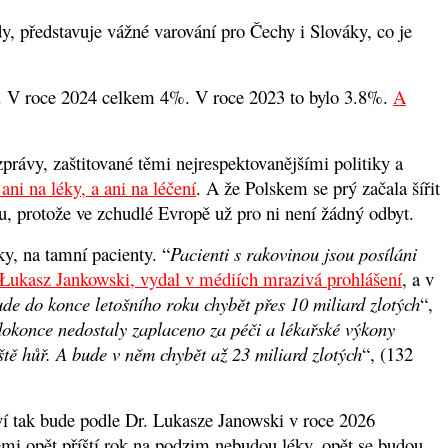
y, představuje vážné varování pro Čechy i Slováky, co je
. V roce 2024 celkem 4%. V roce 2023 to bylo 3.8%.
A
právy, zaštitované těmi nejrespektovanějšími politiky a
ni na léky, a ani na léčení
. A že Polskem se prý začala šířit
u, protože ve zchudlé Evropě už pro ni není žádný odbyt.
ky, na tamní pacienty. “
Pacienti s rakovinou jsou posíláni
 Łukasz Jankowski, vydal v médiích mrazivá prohlášení
, a v
e do konce letošního roku chybět přes 10 miliard zlotých
“,
okonce nedostaly zaplaceno za péči a lékařské výkony
ště hůř. A bude v něm chybět až 23 miliard zlotých
“, (132
tví tak bude podle Dr. Lukasze Janowski v roce 2026
i opět příští rok na podzim nebudou léky, opět se budou