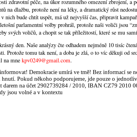
osti zdravotní péče, na úkor rozumného omezení zbrojení, a p
ů na dlažbu, protože není na léky, a dramatický růst nedostu
v nich bude chtít uspět, má už nejvyšší čas, připravit kampaň
 letošní parlamentní volby prohrál, protože naši voliči jsou 
by svých voličů, a chopit se tak příležitostí, které se mu sam
 krásný den.
Naše analýzy čte odhadem nejméně 10 tisíc čtená
i. Protože tomu tak není, a doba je zlá, o to víc děkuji od s
ail na mne
kpv0249@gmail.com
.
formovat! Demokracie umírá ve tmě! Bez informací se ne
i hnutí. Pokud někoho podporujeme, jde pouze o jednotli
it
darem na účet 2902739284 / 2010
, IBAN CZ79 2010 0
y jsou volné a v kontextu