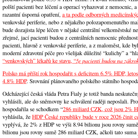
polští pacienti bez léčení a operací vyhazovat z nemocnic, a
razantní úsporná opatření,
a ta podle odborných medicínský
venkovské periferie, nebo z nějakého polozapomenutého mal
bude dozajista lépe léčen v nějaké centrální velkoměstské ne
zřejmé, jací pacienti budou z centrálních nemocnic přednostn
pacienti, hlavně z venkovské periferie, a z maloměst, kde by
moderní zdravotní péče pro všelijak důležité “kulichy” a “h
“venkovských” lékařů ke stavu, “
že pacienti budou na zákrok
Polsko má příští rok hospodařit s deficitem 6.5% HDP, letos
4.8% HDP
. Srovnání plánovaného polského státního hospoda
Odcházející česká vláda Petra Fialy je totiž banda neskuteč
vyhlásili, ale do sněmovny ke schválení raději neposlali. Pr
hospodařila se schodkem “
286 miliard CZK, což jsou 2% 
vyhlásila, že
HDP České republiky bude v roce 2026 činit 
vyplývá, že 2% z HDP ve výši 8.94 bilionu jsou rovny sumě
bilionu jsou rovny sumě 286 miliard CZK, ačkoli tato suma