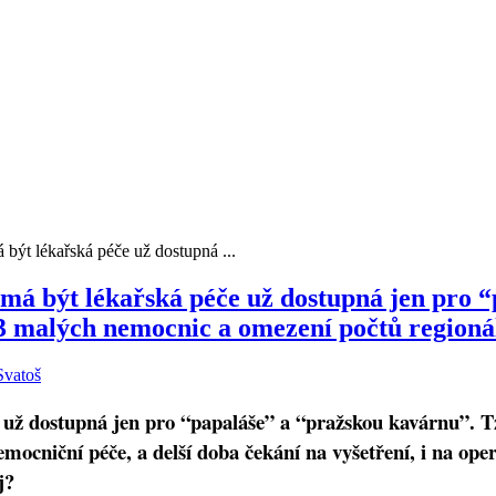
být lékařská péče už dostupná ...
má být lékařská péče už dostupná jen pro “
3 malých nemocnic a omezení počtů regionál
Svatoš
e už dostupná jen pro “papaláše” a “pražskou kavárnu”. T
cniční péče, a delší doba čekání na vyšetření, i na opera
ej?