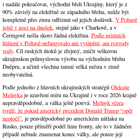
i nadále pokračovat, východní břeh Ukrajiny, který je z
90% závislý na elektřině ze západního břehu, může být
kompletně přes zimu odříznut od jejích dodávek.
V Poltavě
ještě v noci na dnešek
, stejně jako v Charkově, a v
Černigově nešla skoro žádná elektřina.
Podle místních
hlášení v Poltavě nefungovalo ani vytápění, ani rozvody
vody
. Cíl ruských útoků je zřejmý, zničit veškerou
ukrajinskou průmyslovou výrobu na východním břehu
Dněpru, a učinit všechna tamní velká města v zimě
neobyvatelná.
Podle jednoho z hlavních ukrajinských stratégů
Oleksije
Melnyka
je uzavření míru na Ukrajině i v roce 2026 krajně
nepravděpodobné, a válka ještě potrvá.
Melnyk včera
tvrdil, že pokud americký prezident Donald Trump “opět
neotočí”
, je pravděpodobné po americkém nátlaku na
Rusko, pouze příměří podél linie fronty, ale to v žádném
případě nebude znamenat konec války, ale pouze její