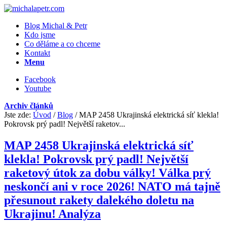
Blog Michal & Petr
Kdo jsme
Co děláme a co chceme
Kontakt
Menu
Facebook
Youtube
Archiv článků
Jste zde:
Úvod
/
Blog
/
MAP 2458 Ukrajinská elektrická síť klekla!
Pokrovsk prý padl! Největší raketov...
MAP 2458 Ukrajinská elektrická síť
klekla! Pokrovsk prý padl! Největší
raketový útok za dobu války! Válka prý
neskončí ani v roce 2026! NATO má tajně
přesunout rakety dalekého doletu na
Ukrajinu! Analýza