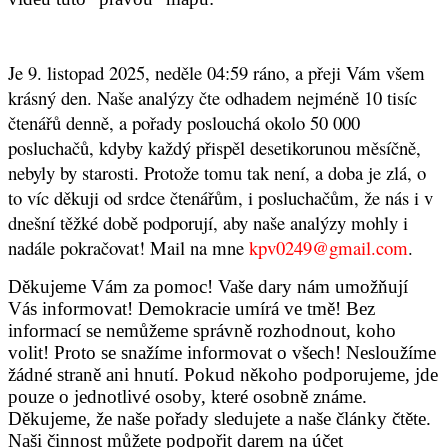
Je 9. listopad 2025, neděle 04:59 ráno, a přeji Vám všem
krásný den.
Naše analýzy čte odhadem nejméně 10 tisíc
čtenářů denně, a pořady poslouchá okolo 50 000
posluchačů, kdyby každý přispěl desetikorunou měsíčně,
nebyly by starosti. Protože tomu tak není, a doba je zlá, o
to víc děkuji od srdce čtenářům, i posluchačům, že nás i v
dnešní těžké době podporují, aby naše analýzy mohly i
nadále pokračovat! Mail na mne
kpv0249@gmail.com
.
Děkujeme Vám za pomoc! Vaše dary nám umožňují
Vás informovat! Demokracie umírá ve tmě! Bez
informací se nemůžeme správně rozhodnout, koho
volit! Proto se snažíme informovat o všech! Nesloužíme
žádné straně ani hnutí. Pokud někoho podporujeme, jde
pouze o jednotlivé osoby, které osobně známe.
Děkujeme, že naše pořady sledujete a naše články čtěte.
Naši činnost můžete podpořit
darem na účet