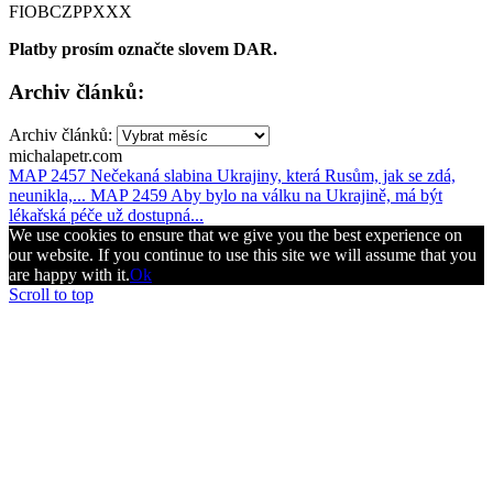
FIOBCZPPXXX
Platby prosím označte slovem DAR.
Archiv článků:
Archiv článků:
michalapetr.com
MAP 2457 Nečekaná slabina Ukrajiny, která Rusům, jak se zdá,
neunikla,...
MAP 2459 Aby bylo na válku na Ukrajině, má být
lékařská péče už dostupná...
We use cookies to ensure that we give you the best experience on
our website. If you continue to use this site we will assume that you
are happy with it.
Ok
Scroll to top