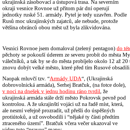
ukrajinská zásobovací a ústupová trasa. Na severním
okraji vesnice Rovnoe už přitom pár dní operují
jednotky ruské 51. armády. Pytel je tedy uzavřen. Podle
Rusů moc ukrajinských zajatců, ale nebude, protože
většina obránců obou měst už byla zlikvidována.
Vesnici Rovnoe jsem domaloval (zelený pentagon)
do té
pěchoty se pokouší úderem ze severu probít do města M
válečníků, a tak by se do města probíjelo okolo 12 až 20 
znovu dobýt velké město, které před tím Rusové obsadil
Naopak mluvčí tzv. “
Armády UDA
“, (Ukrajinská
dobrovolnická armáda), Serhej Bratčuk, (na fotce dole),
v noci na dnešek v jednu hodinu ráno tvrdil
, že
ukrajinská armáda stále drží město Pokrovsk pevně pod
kontrolou. A že ukrajinští vojáci už na řadě míst, která,
ale nesmí veřejně prozradit, už přešli do úspěšných
protiútoků, a už osvobodili i “nějaké ty části předtím
ztraceného území”. Bratčuk včera večer ukazoval ve
videu tuto “pravou” mapu: