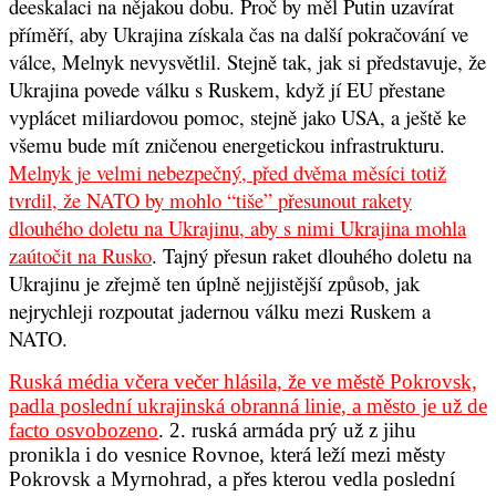
deeskalaci na nějakou dobu. Proč by měl Putin uzavírat
příměří, aby Ukrajina získala čas na další pokračování ve
válce, Melnyk nevysvětlil. Stejně tak, jak si představuje, že
Ukrajina povede válku s Ruskem, když jí EU přestane
vyplácet miliardovou pomoc, stejně jako USA, a ještě ke
všemu bude mít zničenou energetickou infrastrukturu.
Melnyk je velmi nebezpečný, před dvěma měsíci totiž
tvrdil, že NATO by mohlo “tiše” přesunout rakety
dlouhého doletu na Ukrajinu, aby s nimi Ukrajina mohla
zaútočit na Rusko
. Tajný přesun raket dlouhého doletu na
Ukrajinu je zřejmě ten úplně nejjistější způsob, jak
nejrychleji rozpoutat jadernou válku mezi Ruskem a
NATO.
Ruská média včera večer hlásila, že ve městě Pokrovsk,
padla poslední ukrajinská obranná linie, a město je už de
facto osvobozeno
. 2. ruská armáda prý už z jihu
pronikla i do vesnice Rovnoe, která leží mezi městy
Pokrovsk a Myrnohrad, a přes kterou vedla poslední