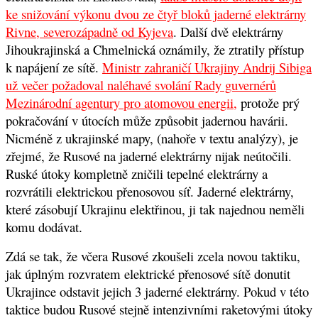
ke snižování výkonu dvou ze čtyř bloků jaderné elektrárny
Rivne, severozápadně od Kyjeva
. Další dvě elektrárny
Jihoukrajinská a Chmelnická oznámily, že ztratily přístup
k napájení ze sítě.
Ministr zahraničí Ukrajiny Andrij Sibiga
už večer požadoval naléhavé svolání Rady guvernérů
Mezinárodní agentury pro atomovou energii
,
protože prý
pokračování v útocích může způsobit jadernou havárii.
Nicméně z ukrajinské mapy, (nahoře v textu analýzy), je
zřejmé, že Rusové na jaderné elektrárny nijak neútočili.
Ruské útoky kompletně zničili tepelné elektrárny a
rozvrátili elektrickou přenosovou síť. Jaderné elektrárny,
které zásobují Ukrajinu elektřinou, ji tak najednou neměli
komu dodávat
.
Zdá se tak, že včera Rusové zkoušeli zcela novou taktiku,
jak úplným rozvratem elektrické přenosové sítě donutit
Ukrajince odstavit jejich 3 jaderné elektrárny. Pokud v této
taktice budou Rusové stejně intenzivními raketovými útoky