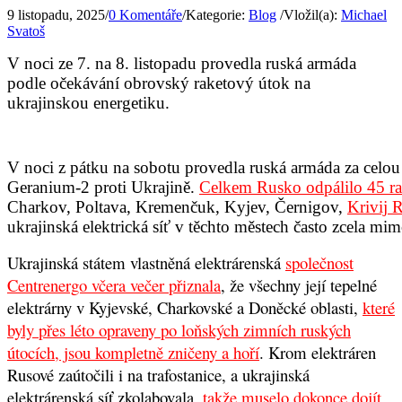
9 listopadu, 2025
/
0 Komentáře
/
Kategorie:
Blog
/
Vložil(a):
Michael
Svatoš
V noci ze 7. na 8. listopadu provedla ruská armáda
podle očekávání obrovský raketový útok na
ukrajinskou energetiku.
V noci z pátku na sobotu provedla ruská armáda za celou 
Geranium-2 proti Ukrajině.
Celkem Rusko odpálilo 45 rak
Charkov, Poltava, Kremenčuk, Kyjev, Černigov,
Krivij 
ukrajinská elektrická síť v těchto městech často zcela m
Ukrajinská státem vlastněná elektrárenská
společnost
Centrenergo včera večer přiznala
,
že všechny její tepelné
elektrárny v Kyjevské, Charkovské a Doněcké oblasti,
které
byly přes léto opraveny po loňských zimních ruských
útocích, jsou kompletně zničeny a hoří
.
Krom elektráren
Rusové zaútočili i na trafostanice, a ukrajinská
elektrárenská síť zkolabovala,
takže muselo dokonce dojít