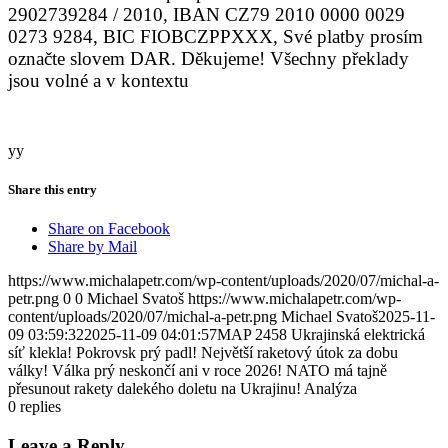
2902739284 / 2010
, IBAN CZ79 2010 0000 0029
0273 9284, BIC FIOBCZPPXXX, Své platby prosím
označte slovem DAR. Děkujeme! Všechny překlady
jsou volné a v kontextu
yy
Share this entry
Share on Facebook
Share by Mail
https://www.michalapetr.com/wp-content/uploads/2020/07/michal-a-
petr.png
0
0
Michael Svatoš
https://www.michalapetr.com/wp-
content/uploads/2020/07/michal-a-petr.png
Michael Svatoš
2025-11-
09 03:59:32
2025-11-09 04:01:57
MAP 2458 Ukrajinská elektrická
síť klekla! Pokrovsk prý padl! Největší raketový útok za dobu
války! Válka prý neskončí ani v roce 2026! NATO má tajně
přesunout rakety dalekého doletu na Ukrajinu! Analýza
0
replies
Leave a Reply