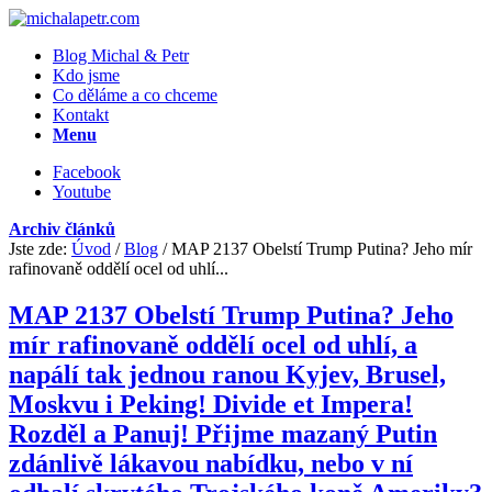
Blog Michal & Petr
Kdo jsme
Co děláme a co chceme
Kontakt
Menu
Facebook
Youtube
Archiv článků
Jste zde:
Úvod
/
Blog
/
MAP 2137 Obelstí Trump Putina? Jeho mír
rafinovaně oddělí ocel od uhlí...
MAP 2137 Obelstí Trump Putina? Jeho
mír rafinovaně oddělí ocel od uhlí, a
napálí tak jednou ranou Kyjev, Brusel,
Moskvu i Peking! Divide et Impera!
Rozděl a Panuj! Přijme mazaný Putin
zdánlivě lákavou nabídku, nebo v ní