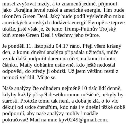
muset zvyšovat mzdy, a to znamená jediné, přijmout
jako Ukrajina levné ruské a americké energie. Tím bude
ukončen Green Deal. Jaký bude podíl výsledného mixu
amerických a ruských dodávek energií Evropě se teprve
ukáže, jisté však je, že tento Trump-Putinův Trojský
kůň smete Green Deal i všechny jeho tvůrce.
Je pondělí 11. listopadu 04.17 ráno. Přeji všem krásný
den, a komu dnešní analýza připadala užitečná, může
vznik další podpořit darem na účet, na konci tohoto
článku. Maily doháním usilovně, kdo ještě nedostal
odpověď, do středy ji obdrží. Už jsem většinu restů z
nemoci vyřídil. Mějte se.
Naše analýzy čte odhadem nejméně 10 tisíc lidí denně,
k
dyby každý přispěl desetikorunou měsíčně, nebyly by
starosti. Protože tomu tak není, a doba je zlá, o to víc
děkuji od srdce čtenářům, kdo nás i v dnešní těžké době
podporují, aby naše analýzy mohly i nadále
pokračovat! Mail na mne kpv0249@gmail.com.