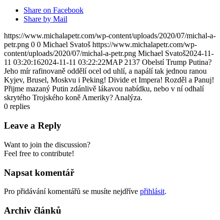
Share on Facebook
Share by Mail
https://www.michalapetr.com/wp-content/uploads/2020/07/michal-a-
petr.png
0
0
Michael Svatoš
https://www.michalapetr.com/wp-
content/uploads/2020/07/michal-a-petr.png
Michael Svatoš
2024-11-
11 03:20:16
2024-11-11 03:22:22
MAP 2137 Obelstí Trump Putina?
Jeho mír rafinovaně oddělí ocel od uhlí, a napálí tak jednou ranou
Kyjev, Brusel, Moskvu i Peking! Divide et Impera! Rozděl a Panuj!
Přijme mazaný Putin zdánlivě lákavou nabídku, nebo v ní odhalí
skrytého Trojského koně Ameriky? Analýza.
0
replies
Leave a Reply
Want to join the discussion?
Feel free to contribute!
Napsat komentář
Pro přidávání komentářů se musíte nejdříve
přihlásit
.
Archiv článků