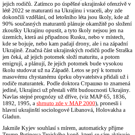
jejich rodičů. Zatímco po úspěšné ukrajinské ofenzívě v
létě 2022 se maturanti na Ukrajinu i vraceli, aby zde
dokončili vzdělání, od letošního léta jsou školy, kde až
90% současných maturantů plánuje okamžitě po složení
zkoušky Ukrajinu opustit, a tyto školy nejsou jen na
územích, která asi připadnou Rusku, nebo v místech,
kde se bojuje, nebo kam padají drony, ale i na západní
Ukrajině. Značná část ukrajinských rodičů podle Straška
jen čeká, až jejich potomek složí maturitu, a potom
emigrují, a plánují, že jejich potomek bude vysokou
školu studovat už na Západě. Letos se prý k tomuto
masovému chystanému úprku obyvatelstva přidali už i
rodiče maturantek. Podle doktora Страшко to znamená
jediné, Ukrajinci už přestali věřit budoucnosti Ukrajiny.
Navlas stejné prognózy už dříve, (viz MAP 65, 1836,
1892, 1995, a
shrnuto zde v MAP 2000
), pronesli i
hlavní ukrajinští sociologové Libanová, Holovakha a
Gladun.
Jakmile Kyjev souhlasí s mírem, automaticky přijme
Trump-Putinova Trojského koně, který se sám aktivuje.