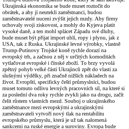
Ukrajinská ekonomika se bude muset roztočit do
obrátek, a aby jí neutekli zaměstnanci, budou
zaměstnavatelé nuceni zvýšit jejich mzdy. Aby firmy
uchovaly svoji ziskovost, a mohly do Kyjeva platit
vysoké daně, a ten mohl splácet Západu své dluhy,
bude muset být přijat import uhlí, ropy i plynu, jak z
USA, tak z Ruska. Ukrajinské levné výrobky, vlastně
Trump-Putinovy Trojské koně rychle dorazí na
evropský trh, a začnou z něj v určitých komoditách
vytlačovat evropské i čínské zboží. To brzy vyvolá
zpětný pohyb velké části Ukrajinců zpět do vlasti za
slušnými výdělky, při značně nižších nákladech na
život. Evropští, specificky čeští průmyslníci, budou
muset tomuto odlivu levných pracovních sil, na které si
za poslední dva roky rychle zvykli jako na drogu, začít
čelit růstem vlastních mezd. Souboj o ukrajinského
zaměstnance mezi evropskými a ukrajinskými
zaměstnavateli vytvoří nový tlak na rentabilitu
evropského průmyslu, která je už tak nalomená
sankcemi na ruské energie a suroviny. Evropa bude