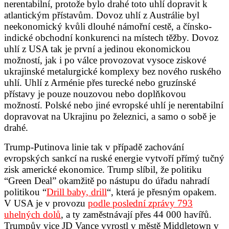
nerentabilní, protože bylo drahé toto uhlí dopravit k
atlantickým přístavům. Dovoz uhlí z Austrálie byl
neekonomický kvůli dlouhé námořní cestě, a čínsko-
indické obchodní konkurenci na místech těžby. Dovoz
uhlí z USA tak je první a jedinou ekonomickou
možností, jak i po válce provozovat vysoce ziskové
ukrajinské metalurgické komplexy bez nového ruského
uhlí. Uhlí z Arménie přes turecké nebo gruzínské
přístavy je pouze nouzovou nebo doplňkovou
možností. Polské nebo jiné evropské uhlí je nerentabilní
dopravovat na Ukrajinu po železnici, a samo o sobě je
drahé.
Trump-Putinova linie tak v případě zachování
evropských sankcí na ruské energie vytvoří přímý tučný
zisk americké ekonomice. Trump slíbil, že politiku
“Green Deal” okamžitě po nástupu do úřadu nahradí
politikou “
Drill baby, drill
“,
která je přesným opakem.
V USA je v provozu
podle poslední zprávy 793
uhelných dolů
, a ty zaměstnávají přes 44 000 havířů.
Trumpův vice JD Vance vyrostl v městě Middletown v