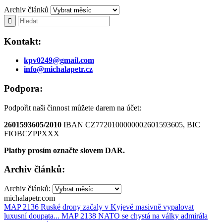
Archiv článků
Kontakt:
kpv0249@gmail.com
info@michalapetr.cz
Podpora:
Podpořit naši činnost můžete darem na účet:
2601593605/2010
IBAN CZ7720100000002601593605, BIC
FIOBCZPPXXX
Platby prosím označte slovem DAR.
Archiv článků:
Archiv článků:
michalapetr.com
MAP 2136 Ruské drony začaly v Kyjevě masivně vypalovat
luxusní doupata...
MAP 2138 NATO se chystá na války admirála