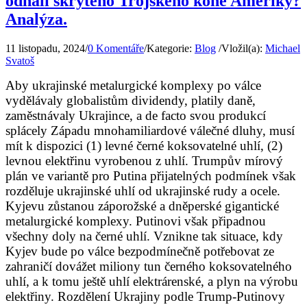
odhalí skrytého Trojského koně Ameriky?
Analýza.
11 listopadu, 2024
/
0 Komentáře
/
Kategorie:
Blog
/
Vložil(a):
Michael
Svatoš
Aby ukrajinské metalurgické komplexy po válce
vydělávaly globalistům dividendy, platily daně,
zaměstnávaly Ukrajince, a de facto svou produkcí
splácely Západu mnohamiliardové válečné dluhy, musí
mít k dispozici (1) levné černé koksovatelné uhlí, (2)
levnou elektřinu vyrobenou z uhlí. Trumpův mírový
plán ve variantě pro Putina přijatelných podmínek však
rozděluje ukrajinské uhlí od ukrajinské rudy a ocele.
Kyjevu zůstanou záporožské a dněperské gigantické
metalurgické komplexy. Putinovi však připadnou
všechny doly na černé uhlí. Vznikne tak situace, kdy
Kyjev bude po válce bezpodmínečně potřebovat ze
zahraničí dovážet miliony tun černého koksovatelného
uhlí, a k tomu ještě uhlí elektrárenské, a plyn na výrobu
elektřiny. Rozdělení Ukrajiny podle Trump-Putinovy