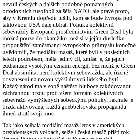
nevůli českých a dalších podobně pomatených
ortodoxních rusofobů za šéfa NATO, ale právě proto,
aby v Kremlu dopředu tušili, kam se bude Evropa pod
taktovkou USA dále ubírat. Politika kolektivní
sebevraždy Evropanů prostřednictvím Green Deal byla
možná pouze do okamžiku, než si v jejím důsledku
propouštění zaměstnanci evropského průmyslu konečně
uvědomili, že mediální masáž, které byli v posledních
letech podrobeni, měla jediný cíl, zmást je, že jejich
euthanasie vysokými cenami energií, bez nichž je Green
Deal absurdita, není kolektivní sebevražda, ale řízené
povznesení na novou vyšší úroveň lidského bytí.
Každý národ má v sobě naštěstí hluboce zakódovanou
záchrannou brzdu proti všem formám kolektivních
sebevražd vymýšlených sobeckými politiky. Jakmile je
brzda aktivována, každá goebbelsovská propaganda
ihned ztratí svoji moc.
Tak jako selhala mediální masáž letos v amerických
prezidentských volbách, selže i česká masáž příští rok.
Trump-Putinova linie však celý proces urychlí.