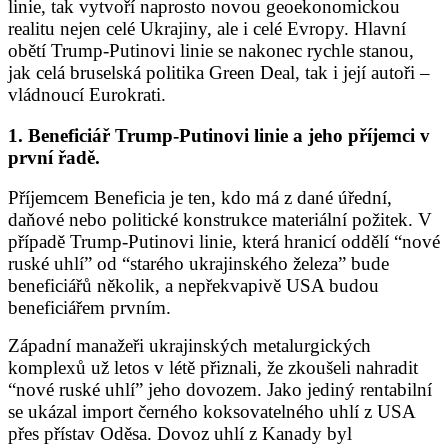
linie, tak vytvoří naprosto novou geoekonomickou
realitu nejen celé Ukrajiny, ale i celé Evropy. Hlavní
obětí Trump-Putinovi linie se nakonec rychle stanou,
jak celá bruselská politika Green Deal, tak i její autoři –
vládnoucí Eurokrati.
1. Beneficiář Trump-Putinovi linie a jeho příjemci v
první řadě.
Příjemcem Beneficia je ten, kdo má z dané úřední,
daňové nebo politické konstrukce materiální požitek. V
případě Trump-Putinovi linie, která hranicí oddělí “nové
ruské uhlí” od “starého ukrajinského železa” bude
beneficiářů několik, a nepřekvapivě USA budou
beneficiářem prvním.
Západní manažeři ukrajinských metalurgických
komplexů už letos v létě přiznali, že zkoušeli nahradit
“nové ruské uhlí” jeho dovozem. Jako jediný rentabilní
se ukázal import černého koksovatelného uhlí z USA
přes přístav Oděsa. Dovoz uhlí z Kanady byl