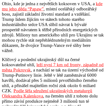
Ohio, kde je jedna z největších koksoven v USA, a
kde
mu jeho děda “Papaw”
, místní ocelářský odborářský
boss, zajistil základní životní standard a vzdělání.
Trump lidem žijícím ve státech tohoto starého
industriálního srdce USA slíbil návrat k bývalé
prosperitě návratem k těžbě přírodních energetických
zdrojů. Miliony tun amerického uhlí pro Ukrajinu se tak
mohou rychle stát nepřehlédnutelným mediálním
důkazem, že dvojice Trump-Vance své sliby bere
vážně.
Klíčový a poslední ukrajinský důl na černé
koksovatelné uhlí,
leží nyní 7 km od fronty, západně od
města Pokrovsk
, a nachází se tak na území východně od
Trump-Putinovy linie. Ještě v létě zaměstnával 6000
havířů, dodával přes 5 milionů prvotřídního černého
uhlí, a přinášel majitelům roční zisk okolo 6 miliard
CZK.
Podle šéfa sdružení ukrajinských metalurgů
Oleksandra Kalenkova
, na černém uhlí z tohoto dolu
přímo závisí produkce nejméně 3 milionů tun té