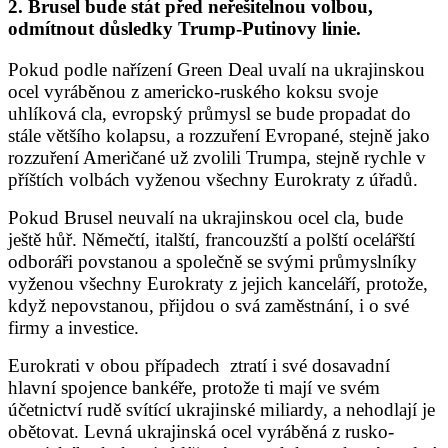
2. Brusel bude stát před neřešitelnou volbou,
odmítnout důsledky Trump-Putinovy linie.
Pokud podle nařízení Green Deal uvalí na ukrajinskou
ocel vyráběnou z americko-ruského koksu svoje
uhlíková cla, evropský průmysl se bude propadat do
stále většího kolapsu, a rozzuření Evropané, stejně jako
rozzuření Američané už zvolili Trumpa, stejně rychle v
příštích volbách vyženou všechny Eurokraty z úřadů.
Pokud Brusel neuvalí na ukrajinskou ocel cla, bude
ještě hůř. Němečtí, italští, francouzští a polští ocelářští
odboráři povstanou a společně se svými průmyslníky
vyženou všechny Eurokraty z jejich kanceláří, protože,
když nepovstanou, přijdou o svá zaměstnání, i o své
firmy a investice.
Eurokrati v obou případech ztratí i své dosavadní
hlavní spojence bankéře, protože ti mají ve svém
účetnictví rudě svítící ukrajinské miliardy, a nehodlají je
obětovat. Levná ukrajinská ocel vyráběná z rusko-