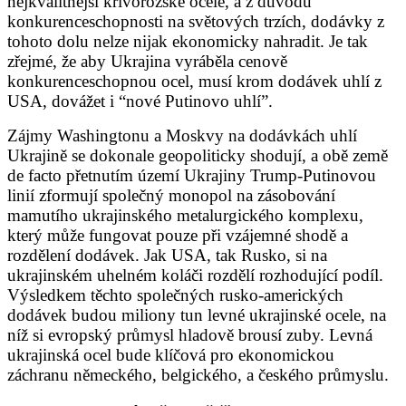
nejkvalitnější krivorožské ocele, a z důvodů
konkurenceschopnosti na světových trzích, dodávky z
tohoto dolu nelze nijak ekonomicky nahradit. Je tak
zřejmé, že aby Ukrajina vyráběla cenově
konkurenceschopnou ocel, musí krom dodávek uhlí z
USA, dovážet i “nové Putinovo uhlí”.
Zájmy Washingtonu a Moskvy na dodávkách uhlí
Ukrajině se dokonale geopoliticky shodují, a obě země
de facto přetnutím území Ukrajiny Trump-Putinovou
linií zformují společný monopol na zásobování
mamutího ukrajinského metalurgického komplexu,
který může fungovat pouze při vzájemné shodě a
rozdělení dodávek. Jak USA, tak Rusko, si na
ukrajinském uhelném koláči rozdělí rozhodující podíl.
Výsledkem těchto společných rusko-amerických
dodávek budou miliony tun levné ukrajinské ocele, na
níž si evropský průmysl hladově brousí zuby. Levná
ukrajinská ocel bude klíčová pro ekonomickou
záchranu německého, belgického, a českého průmyslu.