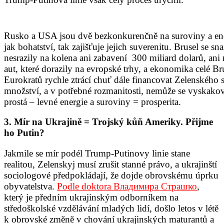
Rusko a USA jsou dvě bezkonkurenčně na suroviny a ener
jak bohatství, tak zajišťuje jejich suverenitu. Brusel se
nesrazily na kolena ani zabavení 300 miliard dolarů, ani 
aut, které dorazily na evropské trhy, a ekonomika celé B
Eurokratů rychle ztrácí chuť dále financovat Zelenského 
množství, a v potřebné rozmanitosti, nemůže se vyskakov
prostá – levné energie a suroviny = prosperita.
3. Mír na Ukrajině = Trojský kůň Ameriky. Přijme
ho Putin?
Jakmile se mír podél Trump-Putinovy linie stane
realitou, Zelenskyj musí zrušit stanné právo, a ukrajinští
sociologové předpokládají, že dojde obrovskému úprku
obyvatelstva.
Podle doktora Владимирa Страшко
,
který je předním ukrajinským odborníkem na
středoškolské vzdělávání mladých lidí, došlo letos v létě
k obrovské změně v chování ukrajinských maturantů a