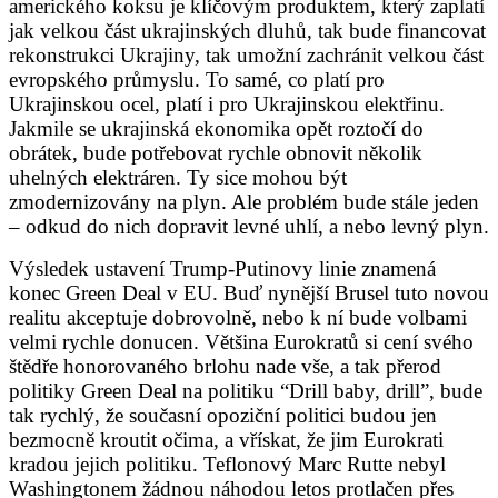
amerického koksu je klíčovým produktem, který zaplatí
jak velkou část ukrajinských dluhů, tak bude financovat
rekonstrukci Ukrajiny, tak umožní zachránit velkou část
evropského průmyslu. To samé, co platí pro
Ukrajinskou ocel, platí i pro Ukrajinskou elektřinu.
Jakmile se ukrajinská ekonomika opět roztočí do
obrátek, bude potřebovat rychle obnovit několik
uhelných elektráren. Ty sice mohou být
zmodernizovány na plyn. Ale problém bude stále jeden
– odkud do nich dopravit levné uhlí, a nebo levný plyn.
Výsledek ustavení Trump-Putinovy linie znamená
konec Green Deal v EU. Buď nynější Brusel tuto novou
realitu akceptuje dobrovolně, nebo k ní bude volbami
velmi rychle donucen. Většina Eurokratů si cení svého
štědře honorovaného brlohu nade vše, a tak přerod
politiky Green Deal na politiku “Drill baby, drill”, bude
tak rychlý, že současní opoziční politici budou jen
bezmocně kroutit očima, a vřískat, že jim Eurokrati
kradou jejich politiku. Teflonový Marc Rutte nebyl
Washingtonem žádnou náhodou letos protlačen přes