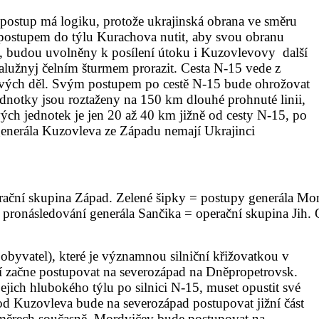
 postup má logiku, protože ukrajinská obrana ve směru
postupem do týlu Kurachova nutit, aby svou obranu
u, budou uvolněny k posílení útoku i Kuzovlevovy další
 Zalužnyj čelním šturmem prorazit. Cesta N-15 vede z
svých děl. Svým postupem po cestě N-15 bude ohrožovat
 jednotky jsou roztaženy na 150 km dlouhé prohnuté linii,
ých jednotek je jen 20 až 40 km jižně od cesty N-15, po
generála Kuzovleva ze Západu nemají Ukrajinci
rační skupina Západ. Zelené šipky = postupy generála Mor
= pronásledování generála Sančika = operační skupina Jih
byvatel), které je významnou silniční křižovatkou v
 začne postupovat na severozápad na Dněpropetrovsk.
ich hlubokého týlu po silnici N-15, muset opustit své
 od Kuzovleva bude na severozápad postupovat jižní část
 směrech současně. Mordvičev bude postupovat na