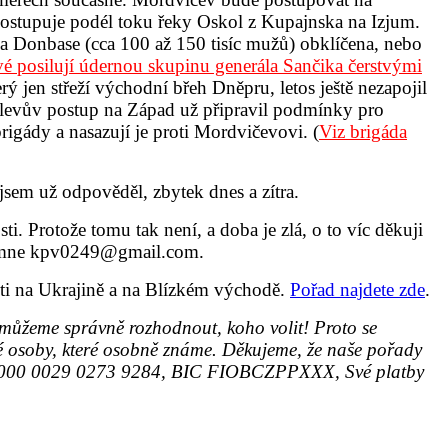
postupuje podél toku řeky Oskol z Kupajnska na Izjum.
a Donbase (cca 100 až 150 tisíc mužů) obklíčena, nebo
 posilují údernou skupinu generála Sančika čerstvými
rý jen střeží východní břeh Dněpru, letos ještě nezapojil
vlevův postup na Západ už připravil podmínky pro
rigády a nasazují je proti Mordvičevovi. (
Viz brigáda
, jsem už odpověděl, zbytek dnes a zítra.
i. Protože tomu tak není, a doba je zlá, o to víc děkuji
 na mne kpv0249@gmail.com.
sti na Ukrajině a na Blízkém východě.
Pořad najdete zde
.
ůžeme správně rozhodnout, koho volit! Proto se
é osoby, které osobně známe. Děkujeme, že naše pořady
10 0000 0029 0273 9284, BIC FIOBCZPPXXX, Své platby