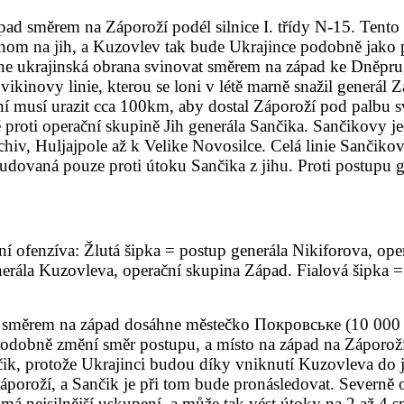
ad směrem na Záporoží podél silnice I. třídy N-15. Tento
nom na jih, a Kuzovlev tak bude Ukrajince podobně jako 
ačne ukrajinská obrana svinovat směrem na západ ke Dněpr
ovikinovy linie, kterou se loni v létě marně snažil generál
 musí urazit cca 100km, aby dostal Záporoží pod palbu 
ntě proti operační skupině Jih generála Sančika. Sančikovy
v, Huljajpole až k Velike Novosilce. Celá linie Sančikov
udovaná pouze proti útoku Sančika z jihu. Proti postupu 
í ofenzíva: Žlutá šipka = postup generála Nikiforova, ope
enerála Kuzovleva, operační skupina Západ. Fialová šipka 
 směrem na západ dosáhne městečko
Покровське (10 000 o
odobně změní směr postupu, a místo na západ na Záporoží
, protože Ukrajinci budou díky vniknutí Kuzovleva do jej
Záporoží, a Sančik je při tom bude pronásledovat. Severně
má nejsilnější uskupení, a může tak vést útoky na 2 až 4