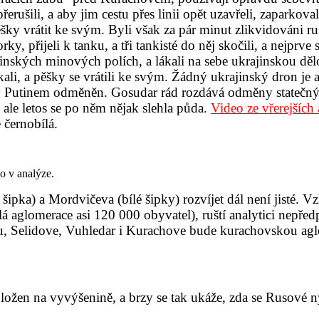
řerušili, a aby jim cestu přes linii opět uzavřeli, zaparkov
ěšky vrátit ke svým. Byli však za pár minut zlikvidováni 
, přijeli k tanku, a tři tankisté do něj skočili, a nejprve 
rajinských minových polích, a lákali na sebe ukrajinskou d
li, a pěšky se vrátili ke svým. Žádný ukrajinský dron je 
zy Putinem odměněn. Gosudar rád rozdává odměny statečným 
, ale letos se po něm nějak slehla půda.
Video ze vřerejších
e černobílá.
o v analýze.
šipka) a Mordvičeva (bílé šipky) rozvíjet dál není jisté.
lá aglomerace asi 120 000 obyvatel), ruští analytici nepř
, Selidove, Vuhledar i Kurachove bude kurachovskou aglom
žen na vyvýšenině, a brzy se tak ukáže, zda se Rusové ny