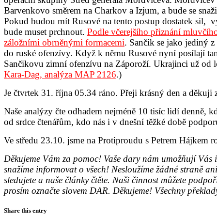
Barvenkovo směrem na Charkov a Izjum, a bude se snažit 
Pokud budou mít Rusové na tento postup dostatek sil, vy
bude muset prchnout.
Podle včerejšího přiznání mluvčí
záložními obrněnými formacemi
. Sančik se jako jediný z
do ruské ofenzívy. Když k němu Rusové nyní posílají ta
Sančikovu zimní ofenzívu na Záporoží. Ukrajinci už od lé
Kara-Dag, analýza MAP 2126
.)
Je čtvrtek 31. října 05.34 ráno. Přeji krásný den a děkuj
Naše analýzy čte odhadem nejméně 10 tisíc lidí denně, k
od srdce čtenářům, kdo nás i v dnešní těžké době podp
Ve středu 23.10. jsme na Protiproudu s Petrem Hájkem ro
Děkujeme Vám za pomoc! Vaše dary nám umožňují Vás inf
snažíme informovat o všech! Nesloužíme žádné straně an
sledujete a naše články čtěte. Naši činnost můžete p
prosím označte slovem DAR. Děkujeme! Všechny překlady 
Share this entry