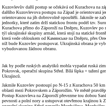
Kuzovlevův další postup se očekává od Kurachova na záp
dalšího Kuzovlevova postupu na Západ je orientovaná je
orientovanou na jih dobrovolně opouštěli. Jakmile se z
jednotky, které zatím drží statickou frontu podél tzv. Sur
Kurachova přímo do Záporoží na Dněpru, Kuzovlev po ní
týl ukrajinské skupiny armád, která stojí na statické fro
která vede obloukem od Камянське na Dněpru, přes Orechi
níž bude Kuzovlev postupovat. Ukrajinská obrana je vyb
vybudovanou žádnou obranu.
Jak by podle ruských analytiků mohla vypadat ruská zimn
Pokrovsk, operační skupina Střed. Bílá šipka = tažení g
Ukrajinců.
Jakmile Kuzovlev postoupí po N-15 z Kurachova 50 km
oblasti mezi Pokrovskem a Záporožím. Ve městě pravděp
Postup Kuzovleva na Záporoží převezme tou dobou Sančik
pevnosti a polní nory a ustupovat otevřenou krajinou k 
operační skupiny Střed generála Mordvičeva. Mordvičev 