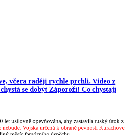
, včera raději rychle prchli. Video z
 chystá se dobýt Záporoží! Co chystají
 let usilovně opevňována, aby zastavila ruský útok z
 nebude. Vojska určená k obraně pevnosti Kurachove
ediný měsíc famózního úspěchu.