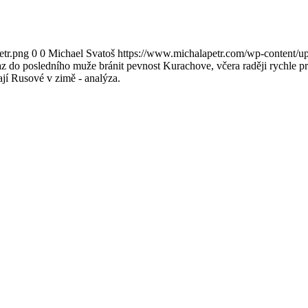
etr.png
0
0
Michael Svatoš
https://www.michalapetr.com/wp-content/up
z do posledního muže bránit pevnost Kurachove, včera raději rychle prc
ají Rusové v zimě - analýza.