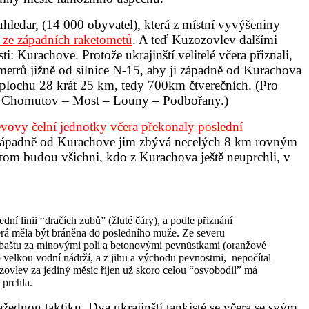
hledar, (14 000 obyvatel), která z místní vyvýšeniny
u ze západních raketometů
. A teď Kuzozovlev dalšími
 Kurachove. Protože ukrajinští velitelé včera přiznali,
metrů jižně od silnice N-15, aby ji západně od Kurachova
 plochu 28 krát 25 km, tedy 700km čtverečních. (Pro
sty Chomutov – Most – Louny – Podbořany.)
vovy čelní jednotky včera překonaly poslední
m západně od Kurachove jim zbývá necelých 8 km rovným
tom budou všichni, kdo z Kurachova ještě neuprchli, v
ní linii “dračích zubů” (žluté čáry), a podle přiznání
terá měla být bráněna do posledního muže. Ze severu
v baštu za minovými poli a betonovými pevnůstkami (oranžové
o velkou vodní nádrží, a z jihu a východu pevnostmi, nepočítal
zovlev za jediný měsíc říjen už skoro celou “osvobodil” má
 prchla.
žednou taktiku. Dva ukrajinští tankisté se včera se svým