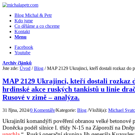
Blog Michal & Petr
Kdo jsme
Co děláme a co chceme
Kontakt
Menu
Facebook
Youtube
Archiv článků
Jste zde:
Úvod
/
Blog
/
MAP 2129 Ukrajinci, kteří dostali rozkaz do p
MAP 2129 Ukrajinci, kteří dostali rozkaz 
hrdinské akce ruských tankistů u linie dra
Rusové v zimě – analýza.
31 října, 2024
/
0 Komentáře
/
Kategorie:
Blog
/
Vložil(a):
Michael Svat
Ukrajinští komandýři pověření obranou velké betonové pe
Doněcka podél silnice I. třídy N-15 na Záporoží na Dněpr
uprchla.
“. Ruská operační skupina Jih generála Kuzovlev