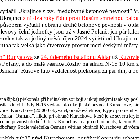
ytlačil Ukrajince z tzv. “nedobytné betonové pevnosti” Vu
 Ukrajinci
z ní dva roky řídili proti Rusům smrtelnou palb
ůsobem vyřadil i obranu druhé betonové pevnosti v oblasti:
evovy čelní jednotky jsou už v Jasné Polaně, jen pár kilo
vlev tak za jediný měsíc říjen 2024 vyčistí od Ukrajinců
zhruba tak velká jako čtvercový prostor mezi českými mě
an” Bunyatova
ze
24. úderného batalionu Aidar
už
Kuzovle
é Polany, a do malé vesnice Rozliv na silnici N-15 10 k
smana” Rusové tuto vzdálenost překonají za pár dní, a po
á šipka) překonala při hrdinském souboji s ukrajinskými tankisty posled
šila silnici I. třídy N-15 vedoucí do ukrajinské pevnosti Kurachove, k
evnost Kurachove (20 000 obyvatel, oranžová elipsa) Kyjev proměnil 
lečníka “Osmana”, nikdo při obraně Kurachova, které je ze severu kryt
 celou pevnost obklíčí. Oblast Kurachova na jih od přehrady, kterou Ku
dbořany. Podle válečníka Osmana většina obránců Kurachova už včera
 “dračích zubů” před Kurachovem, používají opravdu sebevra