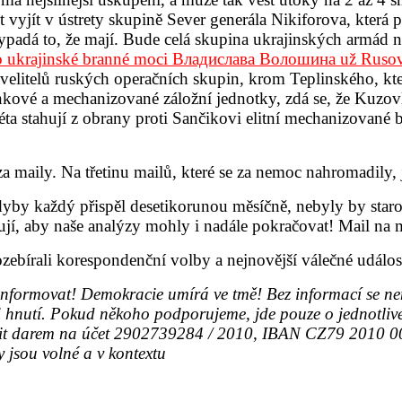
vyjít v ústrety skupině Sever generála Nikiforova, která 
padá to, že mají. Bude celá skupina ukrajinských armád n
ho ukrajinské branné moci Владиславa Волошинa už Rusové
 velitelů ruských operačních skupin, krom Teplinského, kte
nkové a mechanizované záložní jednotky, zdá se, že Kuzo
ta stahují z obrany proti Sančikovi elitní mechanizované b
i za maily. Na třetinu mailů, které se za nemoc nahromadily
dyby každý přispěl desetikorunou měsíčně, nebyly by starost
orují, aby naše analýzy mohly i nadále pokračovat! Mail
zebírali korespondenční volby a nejnovější válečné událo
ormovat! Demokracie umírá ve tmě! Bez informací se nem
i hnutí. Pokud někoho podporujeme, jde pouze o jednotliv
odpořit darem na účet 2902739284 / 2010, IBAN CZ79 20
jsou volné a v kontextu