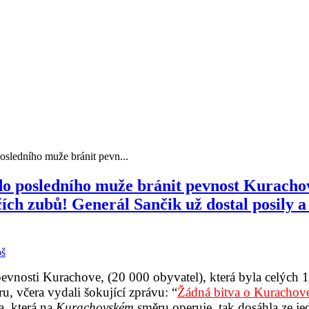
osledního muže bránit pevn...
do posledního muže bránit pevnost Kurachove
čích zubů! Generál Sančik už dostal posily a
oš
vnosti Kurachove, (20 000 obyvatel), která byla celých 10
u, včera vydali šokující zprávu: “
Žádná bitva o Kurachove
a, která na
Kurachovském
směru operuje, tak dosáhla ze j