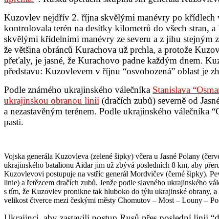
Kuzovlev nejdřív 2. října skvělými manévry po křídlech v
kontrolovala terén na desítky kilometrů do všech stran, a
skvělými křídelními manévry ze severu a z jihu stejným zp
že většina obránců Kurachova už prchla, a protože Kuzovl
přeťaly, je jasné, že Kurachovo padne každým dnem. Kuzo
představu: Kuzovlevem v říjnu “osvobozená” oblast je 
Podle známého ukrajinského válečníka
Stanislava “Osm
ukrajinskou obranou linii
(dračích zubů) severně od Jasn
a nezastavěným terénem. Podle ukrajinského válečníka “O
pasti.
Vojska generála Kuzovleva (zelené šipky) včera u Jasné Polany (červen
ukrajinského batalionu Aidar jim už zbývá posledních 8 km, aby přeru
Kuzovlevovi postupuje na vstříc generál Mordvičev (černé šipky). P
linie) a řetězcem dračích zubů. Jenže podle slavného ukrajinského vá
s tím, že Kuzovlev pronikne tak hluboko do týlu ukrajinské obrany, a
velikost čtverce mezi českými městy Chomutov – Most – Louny – Po
Ukrajinci, aby zastavili postup Rusů přes poslední linii