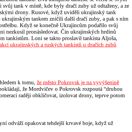
ali svůj tank v místě, kde byly dračí zuby už odtaženy, a ze
ruskými drony. Rusové, když uviděli ukrajinský tank
s ukrajinským tankem zničili další dračí zuby, a pak s ním
ělostřelbu. Když se konečně Ukrajincům podařilo svůj
ani nezkusil pronásledovat. Čin ukrajinských hrdinů
tankistům. Loni se takto proslavil tankista Aljoša,
 akcí ukrajinských a ruských tankistů u dračích zubů
 Vzhledem k tomu,
že město Pokrovsk je na vyvýšenině
edpokládají, že Mordvičev o Pokrovsk rozpoutá “druhou
eraci raději obkličovat, izolovat drony, teprve potom
ní odváží opakovat tehdejší krvavé boje, když už