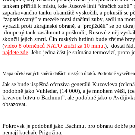
tankem přiřítili k místu, kde Rusové linii “dračích zubů” p
zaparkovaného tanku okamžitě vyskočili, a pokusili se p
“zaparkovaný” v mezeře mezi dračími zuby, sedli na motorky
vyrazili proti ukrajinské obraně, a “projížděli” se po uk
uloupený tank zasáhnout a poškodit, Rusové z něj vyskáka
skončil jejich smrtí. Čin ruských hrdinů bude zřejmě br
(
video 8 obrněnců NATO zničil za 10 minut
), dostal řád
najdete zde
. Jeho jedna část je snímána termovizí, proto j
Mapa očekávaných směrů dalších ruských útoků. Podrobně vysvětlen
Jak se bude úspěšná ofenzíva generálů Kuzovleva (zelená 
podobně jako Vuhledar, (14 000), a je mnohem větší, (ce
krvavou bitvu o Bachmut”, ale podobně jako o Avdijivku
obsazovat.
Pokrovsk je podobně jako Bachmut pro obranu dobře polo
nemají kuchaře Prigožina.