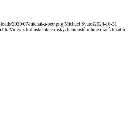
loads/2020/07/michal-a-petr.png
Michael Svatoš
2024-10-31
hli. Video z hrdinské akce ruských tankistů u linie dračích zubů!