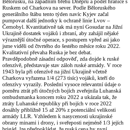
Bělorusku, na západním břehu Dněpru a podél hranice s
Ruskem od Charkova na sever. Podle Běloruského
generálního štábu tento týden navíc Kyjev začal
pumpovat další jednotky k ochraně linie Lvov –
Černobyl. Kvantitativně tak má nyní Gosudar na Jižní
Ukrajině dostatek vojáků i zbraní, aby zahájil nějaké
výraznější útočné operace, s postupem vpřed asi jako
jsme viděli od čtvrtého do šestého měsíce roku 2022.
Kvalitativní převaha Ruska je bez debat.
Pravděpodobně zásadní odpověď, zda dojde k ruské
ofenzívě, představuje stav záloh ruské armády. V roce
1943 byla při ofenzívě na jižní Ukrajině včetně
Charkova vyřazena 1/4 (273 tisíc) vojáků, kteří do
ofenzívy vyrazily. Poslední vysoce relevantní údaje o
poměru ztrát při útočných bojích zveřejnila Luhanská
ombudsmanka koncem roku 2022 a ukázala tak, že
ztráty Luhanské republiky při bojích v roce 2022
dosáhly přibližně 15 až 20% z potenciální velikosti
armády LLR. Vzhledem k nasycenosti ukrajinské
obrany minami i drony, i sveřeposti nejméně 1/3 jejích
brigád, lze předpokládat, že ruská cena by nyní