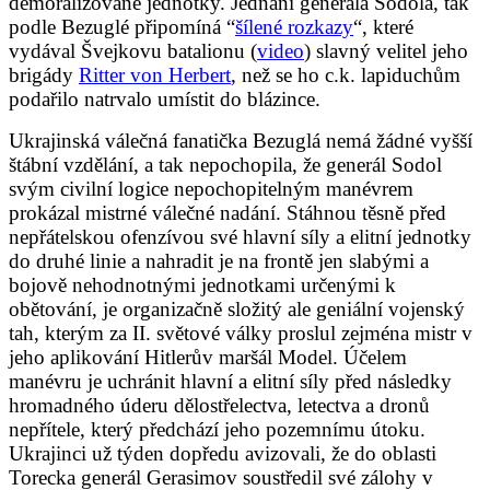
demoralizované jednotky. Jednání generála Sodola, tak
podle Bezuglé připomíná “
šílené rozkazy
“, které
vydával Švejkovu batalionu (
video
) slavný velitel jeho
brigády
Ritter von Herbert
, než se ho c.k. lapiduchům
podařilo natrvalo umístit do blázince.
Ukrajinská válečná fanatička Bezuglá nemá žádné vyšší
štábní vzdělání, a tak nepochopila, že generál Sodol
svým civilní logice nepochopitelným manévrem
prokázal mistrné válečné nadání. Stáhnou těsně před
nepřátelskou ofenzívou své hlavní síly a elitní jednotky
do druhé linie a nahradit je na frontě jen slabými a
bojově nehodnotnými jednotkami určenými k
obětování, je organizačně složitý ale geniální vojenský
tah, kterým za II. světové války proslul zejména mistr v
jeho aplikování Hitlerův maršál Model. Účelem
manévru je uchránit hlavní a elitní síly před následky
hromadného úderu dělostřelectva, letectva a dronů
nepřítele, který předchází jeho pozemnímu útoku.
Ukrajinci už týden dopředu avizovali, že do oblasti
Torecka generál Gerasimov soustředil své zálohy v