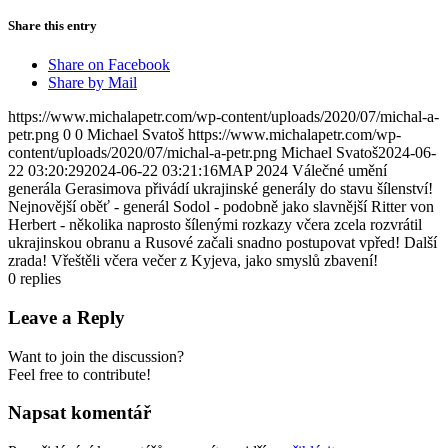
Share this entry
Share on Facebook
Share by Mail
https://www.michalapetr.com/wp-content/uploads/2020/07/michal-a-
petr.png
0
0
Michael Svatoš
https://www.michalapetr.com/wp-
content/uploads/2020/07/michal-a-petr.png
Michael Svatoš
2024-06-
22 03:20:29
2024-06-22 03:21:16
MAP 2024 Válečné umění
generála Gerasimova přivádí ukrajinské generály do stavu šílenství!
Nejnovější oběť - generál Sodol - podobně jako slavnější Ritter von
Herbert - několika naprosto šílenými rozkazy včera zcela rozvrátil
ukrajinskou obranu a Rusové začali snadno postupovat vpřed! Další
zrada! Vřeštěli včera večer z Kyjeva, jako smyslů zbavení!
0
replies
Leave a Reply
Want to join the discussion?
Feel free to contribute!
Napsat komentář