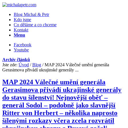
Blog Michal & Petr
Kdo jsme
Co děláme a co chceme
Kontakt
Menu
Facebook
Youtube
Archiv článků
Jste zde:
Úvod
/
Blog
/
MAP 2024 Válečné umění generála
Gerasimova přivádí ukrajinské generály ...
MAP 2024 Válečné umění generála
Gerasimova přivádí ukrajinské generály
do stavu šílenství! Nejnovější oběť –
generál Sodol – podobně jako slavnější
Ritter von Herbert – několika naprosto
šílenými rozkazy včera zcela rozvrátil