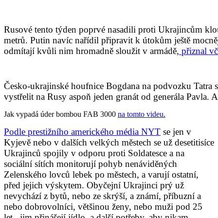
Rusové tento týden poprvé nasadili proti Ukrajincům kl
metrů. Putin navíc nařídil připravit k útokům ještě moc
odmítají kvůli nim hromadně sloužit v armádě,
přiznal v
Česko-ukrajinské houfnice Bogdana na podvozku Tatra se s
vystřelit na Rusy aspoň jeden granát od generála Pavla
Jak vypadá úder bombou FAB 3000
na tomto videu.
Podle prestižního amerického média NYT
se jen v
Kyjevě nebo v dalších velkých městech se už desetitisíce
Ukrajinců spojily v odporu proti Soldatesce a na
sociální sítích monitorují pohyb nenáviděných
Zelenského lovců lebek po městech, a varují ostatní,
před jejich výskytem. Obyčejní Ukrajinci prý už
nevychází z bytů, nebo ze skrýší, a známí, příbuzní a
nebo dobrovolníci, většinou ženy, nebo muži pod 25
let, jim přinášejí jídlo, a další potřeby, aby nikam