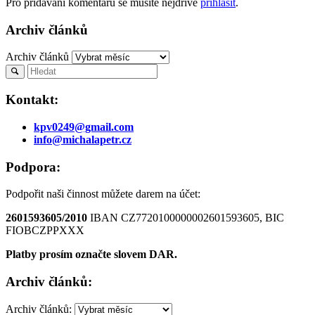
Pro přidávání komentářů se musíte nejdříve
přihlásit
.
Archiv článků
Archiv článků
Kontakt:
kpv0249@gmail.com
info@michalapetr.cz
Podpora:
Podpořit naši činnost můžete darem na účet:
2601593605/2010
IBAN CZ7720100000002601593605, BIC
FIOBCZPPXXX
Platby prosím označte slovem DAR.
Archiv článků:
Archiv článků: