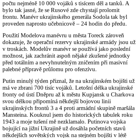
počtu nejméně 10 000 vojáků s tisícem děl a tanků. A
bylo tak jasné, že se Rusové zde chystají prolomit
frontu. Manévr ukrajinského generála Sodola tak byl
proveden naprosto učebnicově – 24 hodin do předu.
Použití Modelova manévru u města Toreck zároveň
dokazuje, že operační rezervy ukrajinské armády jsou už
v troskách. Modelův manévr se používá jako poslední
možnost, jak zachránit aspoň nějaké zkušené jednotky
před totálním a nevyhnutelným zničením při masivní
palebné přípravě průlomu pro ofenzívu.
Putin minulý týden přiznal, že na ukrajinském bojišti už
má ve zbrani 700 tisíc vojáků. Letošní délka ukrajinské
fronty od ústí Dněpru až k městu Kupjansk u Charkova
svou délkou připomíná někdejší bojovou linii
ukrajinských frontů 3 a 4 proti armádní skupině maršála
Mansteina. Kouknul jsem do historických tabulek roku
1943 a moje tušení mě nezklamalo. Putinova vojska
bojující na jižní Ukrajině už dosáhla početních stavů
někdejších sovětských vojsk na stejném bojišti v létě