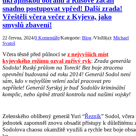
ukrajinskou obranu a Rusové začali
snadno postupovat vpřed! Další zrada!
Vřeštěli včera večer z Kyjeva, jako
smyslů zbavení!
22 června, 2024
/
0 Komentáře
/
Kategorie:
Blog
/
Vložil(a):
Michael
Svatoš
Včera těsně před půlnocí se
z nejvyšších míst
kyjevského režimu ozval zuřivý ryk
:
Zrada generála
Sodola! Ruský průlom na Toreck! Bez boje ztracena
opevnění budovaná od roku 2014! Generál Sodol není
sám, kdo v nejvyšším velení začal pracovat pro
nepřítele! Generál Syrskyj je buď Sodolův kriminální
komplic, nebo úplně ztratil kontrolu nad našimi vojsky!
Zelenského oblíbený generál Yuri “
Řezník
” Sodol, včera
jednotek zapomněl znovu obsadit přístupy k důležitému
Sodolova chaosu okamžitě využili a rychle bez boje obs