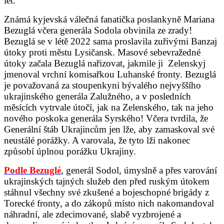
let.
Známá kyjevská válečná fanatička poslankyně Mariana
Bezuglá včera generála Sodola obvinila ze zrady!
Bezuglá se v létě 2022 sama proslavila zuřivými Banzaj
útoky proti městu Lysičansk. Masové sebevražedné
útoky začala Bezuglá nařizovat, jakmile ji Zelenskyj
jmenoval vrchní komisařkou Luhanské fronty. Bezuglá
je považovaná za stoupenkyni bývalého nejvyššího
ukrajinského generála Zalužného, a v posledních
měsících vytrvale útočí, jak na Zelenského, tak na jeho
nového poskoka generála Syrského! Včera tvrdila, že
Generální štáb Ukrajincům jen lže, aby zamaskoval své
neustálé porážky. A varovala, že tyto lži nakonec
způsobí úplnou porážku Ukrajiny.
Podle Bezuglé
, generál Sodol, úmyslně a přes varování
ukrajinských tajných služeb den před ruským útokem
stáhnul všechny své zkušené a bojeschopné brigády z
Torecké fronty, a do zákopů místo nich nakomandoval
náhradní, ale zdecimované, slabě vyzbrojené a