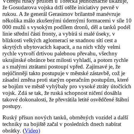
Včerejší ruský průlom u Torecka jednoznačně ukazuje,
že Gosudarova vojska drží otěže iniciativy pevně v
rukou. A že generál Gerasimov brilantně manévruje
několika málo zkušenými údernými formacemi v síle 10
000 mužů s vysokým podílem dronů, děl a tanků podél
linie střední části fronty, a vybírá si malé úseky, v
blízkosti velkých aglomerací se snadnou sítí cest a
skrytých ubytovacích kapacit, a na nich vždy velmi
rychle vytvoří drtivou palebnou převahu, všechny
ukrajinské obránce bez milosti vyhladí, a potom rychle
a s malými ztrátami postoupí vpřed. Zajímavé je, že
nejúčinněji takto postupuje v městské zástavbě, což je
zásadní změna proti starým operačním postupům, které
se bojům ve městě vyhýbaly pro vysoké ztráty útočících
vojsk. Zdá se tak, že ruská schopnost ničení dosáhla
takové dokonalosti, že převrátila letité osvědčené štábní
postupy.
Ruský přísun nových tanků, obrněných vozidel a další
techniky na bojiště začal v posledních dnech nabírat
obrátky. (
Video)