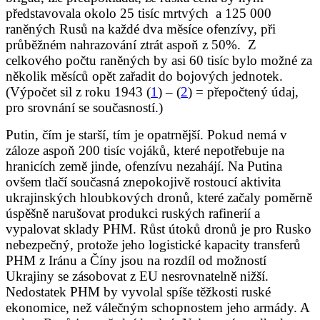
představovala okolo 25 tisíc mrtvých a 125 000
raněných Rusů na každé dva měsíce ofenzívy, při
průběžném nahrazování ztrát aspoň z 50%. Z
celkového počtu raněných by asi 60 tisíc bylo možné za
několik měsíců opět zařadit do bojových jednotek.
(Výpočet sil z roku 1943 (
1
) – (
2
) = přepočtený údaj,
pro srovnání se současností.)
Putin, čím je starší, tím je opatrnější. Pokud nemá v
záloze aspoň 200 tisíc vojáků, které nepotřebuje na
hranicích země jinde, ofenzívu nezahájí. Na Putina
ovšem tlačí současná znepokojivě rostoucí aktivita
ukrajinských hloubkových dronů, které začaly poměrně
úspěšně narušovat produkci ruských rafinerií a
vypalovat sklady PHM. Růst útoků dronů je pro Rusko
nebezpečný, protože jeho logistické kapacity transferů
PHM z Iránu a Číny jsou na rozdíl od možností
Ukrajiny se zásobovat z EU nesrovnatelně nižší.
Nedostatek PHM by vyvolal spíše těžkosti ruské
ekonomice, než válečným schopnostem jeho armády. A