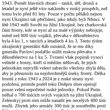
1943. Poměr hlavních zbraní – tanků, děl, dronů a
letadel je nyní ještě více nakloněn v ruský prospěch, než
tomu bylo před 81 lety. Pouze v počtu pěšáků nejsou
nyní Ukrajinci tak přečísleni, jako tehdy byli Němci. V
létě 1943 měli Sověti na Jižní Ukrajině, bez charkovská
části fronty, kde se nyní až na malé výjimky nebojuje,
méně než 800 tisíc vojáků, převaha v dělostřelectvu
byla 4 ku 1, v tancích a letadlech 4 ku 3. Tento týden
ukrajinský generální štáb oznámil, že se mu díky
generálu Pavlovi podařilo snížit ruskou převahu v
dělostřelectvu na 1 ku 5. Tvrzení však popírali vysocí
velitelé z fronty, kteří si médiím stěžovali, že jejich
jednotkám nejvyšší velení zabavilo všechny zbylá děla,
aby je přesunulo na nejohroženější úseky fronty. Délka
frontů z roku 1943 a 2024 je z ruské strany nyní
podobná, protože podél toku Dněpru dnes operují
pouze velmi nepočetné ruské jednotky. Pokud Putin
nelhal o 700 tisících svých vojácích na jižní Ukrajině,
Zelenskyj proti nim může nasadit jen necelých 400 tisíc
mužů. Zbytek jeho armády 300 tisíc je soustředěn proti