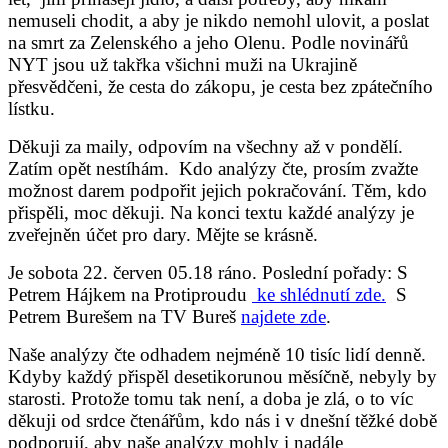
nemuseli chodit, a aby je nikdo nemohl ulovit, a poslat
na smrt za Zelenského a jeho Olenu. Podle novinářů
NYT jsou už takřka všichni muži na Ukrajině
přesvědčeni, že cesta do zákopu, je cesta bez zpátečního
lístku.
Děkuji za maily, odpovím na všechny až v pondělí.
Zatím opět nestíhám. Kdo analýzy čte, prosím zvažte
možnost darem podpořit jejich pokračování. Těm, kdo
přispěli, moc děkuji. Na konci textu každé analýzy je
zveřejněn účet pro dary. Mějte se krásně.
Je sobota 22. červen 05.18 ráno.
Poslední pořady: S
Petrem Hájkem na Protiproudu
ke shlédnutí zde.
S
Petrem Burešem na TV Bureš
najdete zde
.
Naše analýzy čte odhadem nejméně 10 tisíc lidí denně.
Kdyby každý přispěl desetikorunou měsíčně, nebyly by
starosti. Protože tomu tak není, a doba je zlá, o to víc
děkuji od srdce čtenářům, kdo nás i v dnešní těžké době
podporují, aby naše analýzy mohly i nadále