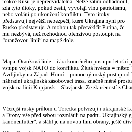
reakce Rusů je nepředvídatelná. Nelze zatím odhadnout,
zda tyto útoky, pokud zesílí, vyvolají vlnu patriotismu,
nebo volání po ukončení konfliktu. Tyto útoky
představují největší nebezpečí, které Ukrajina nyní pro
Rusko představuje. A mohou tak přesvědčit Putina, že
mu nezbývá, než rozhodnou ofenzívou postoupit na
“oranžovou linii” na mapě dole.
Mapa: Oranžová linie – čára konečného postupu letošní p
vstupu vojsk NATO do konfliktu. Žlutá hvězda = město To
Avdijivky na Západ. Horní – pomocný ruský postup od 
náhradní ukrajinská zásobovací trasa, značně méně prostu
vojsk na linii Kupjansk – Slavjansk. Ze zkušeností z Ch
Včerejší ruský průlom u Torecka potvrzují i ukrajinské
a Drony vše před sebou rozmlátili na padrť. Ukrajinský g
kanónenfutter”, a stáhl je na novou linii obrany, ještě d