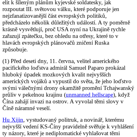
elit k šíleným plánům kyjevské soldatesky, jak
rozpoutat III. světovou válku, které
podporuje jen
nejzfanatizovanější část evropských politiků,
předcházelo několik důležitých událostí. A ty poměrně
krásně vysvětlují, proč USA nyní na Ukrajině rychle
zařazují zpátečku, bez ohledu na otřesy, které to v
hlavách evropských plánovačů zničení Ruska
způsobuje.
(1) Před deseti dny, 11. června, velitel amerického
pacifického loďstva admirál Samuel Paparo prokázal
hluboký úpadek mozkových kvalit nejvyšších
amerických vojáků a vypustil do světa, že jeho loďstvo
svými válečnými drony okamžitě promění Tchajwanský
průliv v pekelnou krajinu (
unmanned hellscape
), když
Čína zahájí invazi na ostrov. A vyvolal těmi slovy v
Číně náramné veselí.
Hu Xijin
, vystudovaný politruk, a novinář, kterému
nejvyšší vedení KS-Číny pravidelně svěřuje k vyhlášení
ty názory, které je nediplomatické vyhlašovat těmi