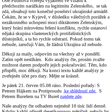
Obě Putinova včerejší vyjádření ve vztahu k
předchozím narážkám na legitimitu Zelenského, se tak
zdá, obsahují toto konečné poselství ukrajinské armádě.
Čekám, že se v Kyjevě, v důsledku válečných porážek a
nezákonného uchopení moci diktátorem Zelenským,
který brání mírovému řešení konfliktu, rychle ustanoví
nějaká skupina vlasteneckých protifašistických
důstojníků, a ta ho rychle odstraní. Pokud tomu tak
nebude, zaručuji Vám, že žádná Ukrajina už nebude.
Děkuji za maily, odpovím na všechny až v pondělí.
Zatím opět nestíhám. Kdo analýzy čte, prosím zvažte
možnost darem podpořit jejich pokračování. Těm, kdo
přispěli, moc děkuji. Na konci textu každé analýzy je
zveřejněn účet pro dary. Mějte se krásně.
Je pátek 21. červen 05.08 ráno.
Poslední pořady: S
Petrem Hájkem na Protiproudu
ke shlédnutí zde.
S
Petrem Burešem na TV Bureš
najdete zde
.
Naše analýzy čte odhadem nejméně 10 tisíc lidí denně.
Kdyby každý přispěl desetikorunou měsíčně, nebyly by