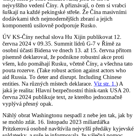
nejvyššího vedení Číny. A přiznávají, o čem si vrabci
šuškají na každé pekingské střeše. Že Čína masivními
dodávkami těch nejmodernějších zbraní a jejich
komponentů usilovně podporuje Rusko.
ÚV KS-Číny nechal slova Hu Xijin publikovat 12.
června 2024 v 09.35. Summit lídrů G-7 v Římě za
osobní účasti Bidena ve dnech 13. až 15. června přitom
písemně deklaroval, že podnikne robustní akce proti
všem, kdo pomáhají Rusku, včetně Číny, a všechna tato
pouta rozerve. (Take robust action against actors who
aid Russia. To deter and disrupt. Including Chinese
entities. Na různých místech deklarace.
Viz str. 1.
) A
jaká je realita: Hlavní bezpečnostní think-tank USA 20.
června 2024 publikuje text, ze kterého jednoznačně
vyplývá přesný opak.
Náhlý obrat Washingtonu nespadl z nebe jen tak, jak by
se mohlo zdát. 16. listopadu 2023 miliardářka
Pritzkerová osobně navštívila nejvyšší předáky kyjevské
soldatesky, a suše je informovala, že válečná pomoc