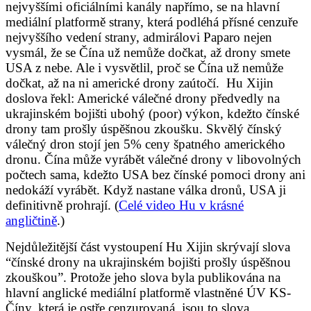
nejvyššími oficiálními kanály napřímo, se na hlavní
mediální platformě strany, která podléhá přísné cenzuře
nejvyššího vedení strany, admirálovi Paparo nejen
vysmál, že se Čína už nemůže dočkat, až drony smete
USA z nebe. Ale i vysvětlil, proč se Čína už nemůže
dočkat, až na ni americké drony zaútočí.
Hu Xijin
doslova řekl: Americké válečné drony předvedly na
ukrajinském bojišti ubohý (poor) výkon, kdežto čínské
drony tam prošly úspěšnou zkoušku. Skvělý čínský
válečný dron stojí jen 5% ceny špatného amerického
dronu. Čína může vyrábět válečné drony v libovolných
počtech sama, kdežto USA bez čínské pomoci drony ani
nedokáží vyrábět. Když nastane válka dronů, USA ji
definitivně prohrají. (
Celé video Hu v krásné
angličtině
.)
Nejdůležitější část vystoupení Hu Xijin skrývají slova
“čínské drony na ukrajinském bojišti prošly úspěšnou
zkouškou”. Protože jeho slova byla publikována na
hlavní anglické mediální platformě vlastněné ÚV KS-
Číny, která je ostře cenzurovaná, jsou to slova