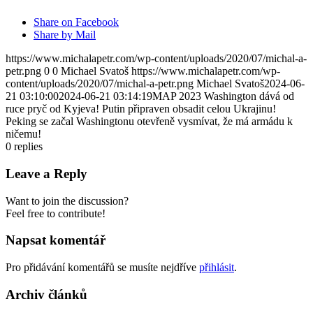
Share on Facebook
Share by Mail
https://www.michalapetr.com/wp-content/uploads/2020/07/michal-a-
petr.png
0
0
Michael Svatoš
https://www.michalapetr.com/wp-
content/uploads/2020/07/michal-a-petr.png
Michael Svatoš
2024-06-
21 03:10:00
2024-06-21 03:14:19
MAP 2023 Washington dává od
ruce pryč od Kyjeva! Putin připraven obsadit celou Ukrajinu!
Peking se začal Washingtonu otevřeně vysmívat, že má armádu k
ničemu!
0
replies
Leave a Reply
Want to join the discussion?
Feel free to contribute!
Napsat komentář
Pro přidávání komentářů se musíte nejdříve
přihlásit
.
Archiv článků