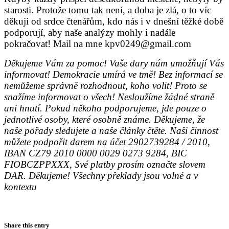
starosti. Protože tomu tak není, a doba je zlá, o to víc
děkuji od srdce čtenářům, kdo nás i v dnešní těžké době
podporují, aby naše analýzy mohly i nadále
pokračovat!
Mail na mne kpv0249@gmail.com
Děkujeme Vám za pomoc! Vaše dary nám umožňují Vás
informovat! Demokracie umírá ve tmě! Bez informací se
nemůžeme správně rozhodnout, koho volit! Proto se
snažíme informovat o všech! Nesloužíme žádné straně
ani hnutí. Pokud někoho podporujeme, jde pouze o
jednotlivé osoby, které osobně známe. Děkujeme, že
naše pořady sledujete a naše články čtěte. Naši činnost
můžete podpořit darem na účet 2902739284 / 2010,
IBAN CZ79 2010 0000 0029 0273 9284, BIC
FIOBCZPPXXX, Své platby prosím označte slovem
DAR. Děkujeme! Všechny překlady jsou volné a v
kontextu
Share this entry