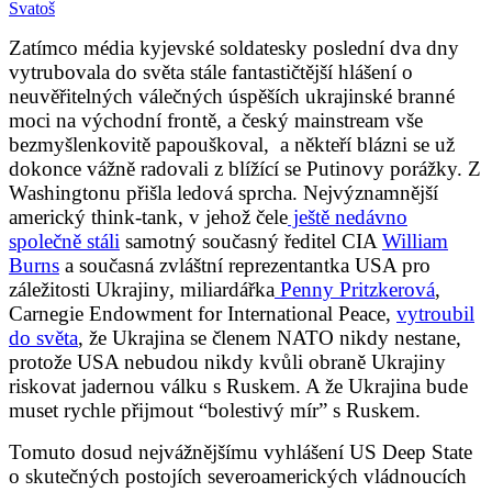
Svatoš
Zatímco média kyjevské soldatesky poslední dva dny
vytrubovala do světa stále fantastičtější hlášení o
neuvěřitelných válečných úspěších ukrajinské branné
moci na východní frontě, a český mainstream vše
bezmyšlenkovitě papouškoval, a někteří blázni se už
dokonce vážně radovali z blížící se Putinovy porážky. Z
Washingtonu přišla ledová sprcha. Nejvýznamnější
americký think-tank, v jehož čele
ještě nedávno
společně stáli
samotný současný ředitel CIA
William
Burns
a současná zvláštní reprezentantka USA pro
záležitosti Ukrajiny, miliardářka
Penny Pritzkerová
,
Carnegie Endowment for International Peace,
vytroubil
do světa
, že Ukrajina se členem NATO nikdy nestane,
protože USA nebudou nikdy kvůli obraně Ukrajiny
riskovat jadernou válku s Ruskem. A že Ukrajina bude
muset rychle přijmout “bolestivý mír” s Ruskem.
Tomuto dosud nejvážnějšímu vyhlášení US Deep State
o skutečných postojích severoamerických vládnoucích