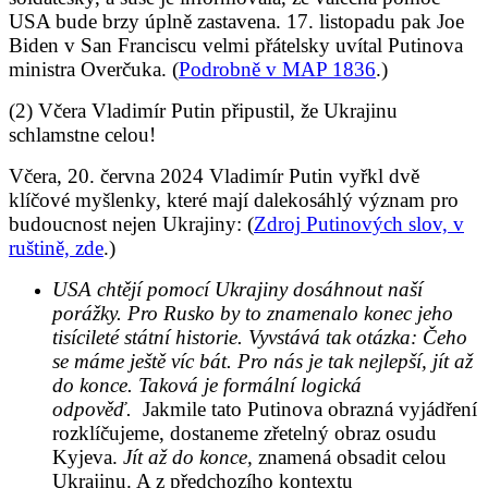
USA bude brzy úplně zastavena. 17. listopadu pak Joe
Biden v San Franciscu velmi přátelsky uvítal Putinova
ministra Overčuka. (
Podrobně v MAP 1836
.)
(2) Včera Vladimír Putin připustil, že Ukrajinu
schlamstne celou!
Včera, 20. června 2024 Vladimír Putin vyřkl dvě
klíčové myšlenky, které mají dalekosáhlý význam pro
budoucnost nejen Ukrajiny: (
Zdroj Putinových slov, v
ruštině, zde
.)
USA chtějí pomocí Ukrajiny dosáhnout naší
porážky. Pro Rusko by to znamenalo konec jeho
tisícileté státní historie. Vyvstává tak otázka: Čeho
se máme ještě víc bát. Pro nás je tak nejlepší, jít až
do konce. Taková je formální logická
odpověď.
Jakmile tato Putinova obrazná vyjádření
rozklíčujeme, dostaneme zřetelný obraz osudu
Kyjeva.
Jít až do konce,
znamená obsadit celou
Ukrajinu. A z předchozího kontextu