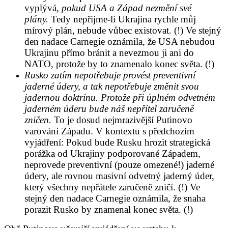
vyplývá,
pokud USA a Západ nezmění své
plány.
Tedy nepřijme-li Ukrajina rychle můj
mírový plán, nebude vůbec existovat. (!) Ve stejný
den nadace Carnegie oznámila, že USA nebudou
Ukrajinu přímo bránit a nevezmou ji ani do
NATO, protože by to znamenalo konec světa. (!)
Rusko zatím nepotřebuje provést preventivní
jaderné údery, a tak nepotřebuje změnit svou
jadernou doktrínu. Protože při úplném odvetném
jaderném úderu bude náš nepřítel zaručeně
zničen.
To je dosud nejmrazivější Putinovo
varování Západu. V kontextu s předchozím
vyjádření: Pokud bude Rusku hrozit strategická
porážka od Ukrajiny podporované Západem,
neprovede preventivní (pouze omezené!) jaderné
údery, ale rovnou masivní odvetný jaderný úder,
který všechny nepřátele zaručeně zničí. (!) Ve
stejný den nadace Carnegie oznámila, že snaha
porazit Rusko by znamenal konec světa. (!)