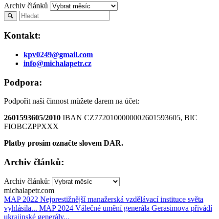
Archiv článků
Kontakt:
kpv0249@gmail.com
info@michalapetr.cz
Podpora:
Podpořit naši činnost můžete darem na účet:
2601593605/2010
IBAN CZ7720100000002601593605, BIC
FIOBCZPPXXX
Platby prosím označte slovem DAR.
Archiv článků:
Archiv článků:
michalapetr.com
MAP 2022 Nejprestižnější manažerská vzdělávací instituce světa
vyhlásila...
MAP 2024 Válečné umění generála Gerasimova přivádí
ukrajinské generály...