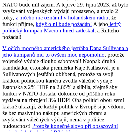
NATO bude mít zájem. A teprve 29. října 2023, až bylo
zvyšování vojenských výdajů prosazeno, a trvalo 2
roky,
z ničeho nic oznámil v holandském rádiu
, že
funkci přijme,
když o ni bude požádán!
A jeho
letitý
politický kumpán Macron hned zatleskal
, a Rutteho
požádal!
V očích mocného amerického jestřába Dana Sullivana a
jeho kumpánů mu to ovšem moc nepomohlo
, protože
vojenské výdaje dlouho sabotoval! Naopak druhá
kandidátka, estonská premiérka Kaje Kallasová, je u
Sullivanových jestřábů oblíbená, protože za svoji
krátkou politickou kariéru zvedla válečné výdaje
Estonska z 2% HDP na 2,85% a slíbila, zřejmě aby
funkci v NATO dostala, dokonce od příštího roku
vydávat na zbrojení 3% HDP! Oba politici obou zemí
krásně ukazují, že každý politik v Evropě si je vědom,
že bez masivního nákupu amerických zbraní a
zvyšování válečných výdajů, nemá v politice
budoucnost!
Protože konečné slovo při obsazování