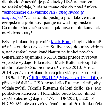
dlouhodobě nesplňuje požadavky USA na masivní
vojenské výdaje, bude ze jmenování do nové funkce
“
jednoznačně diskvalifikován /
unequivocally
disqualified
“, a na tomto postupu proti takovémuto
evropskému politikovi panuje na washingtonském
Capitolu jednoznačná shoda, jak mezi republikány, tak
mezi demokraty!!
Bývalý holandský premiér
Mark Rutte
si byl evidentně
už nějakou dobu existence Sullivanovy doktríny vědom
a, než oznámil svou kandidaturu na funkci nového
Generálního tajemníka NATO, začal prudce zvyšovat
vojenské výdaje Holandska. Mark Rutte nastoupil do
úřadu holandského premiéra už v roce 2010. V roce
2014 vydávalo Holandsko za jeho vlády na zbrojení jen
1.15 % HDP, (
ČR 0.96% HDP, Slovensko 1% HDP
), a
přes velké úsilí se USA nepodařilo Rutteho přimět, aby
výdaje zvýšil. Jakmile Ruttemu ale loni došlo, že s jeho
politickou kariérou v Holandsku bude konec, ihned
zvýšil válečné výdaje na 1.7% HDP/2023, a 2.03%
HDP/2024, ale zároveň veřejně popíral, že o funkci šéfa