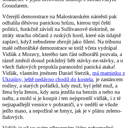
Gosudarem.
Včerejší demonstrace na Malostranském náměstí pak
odhalila děsivou panickou hrůzu, kterou trpí čeští
politici, funkčně závislí na Sullivanově doktríně, ze
ztráty strachu občanů z ruských hord, které nás údajně
zaplaví, když nebudeme zbrojit jako šílení. Na tribunu
malé odborářské demonstrace se totiž včera vydrápal
Vidlák z Moravy, kterého tam část odborářů pozvala, a
rázně změnil dosud poklidný běh stávky-ne-stávky, a u
všech fialových propukla paranoidní panická ataka!
Vidlák, vlastním jménem Daniel Sterzik,
má maminku z
Ukrajiny, ještě nedávno chodil do kostela
, je zastáncem
rodiny, a starých pořádků, kdy muž, byl ještě muž, a
žena byla ženou, kdy auta jezdila na benzín a nebo na
naftu, a mohl si je koupit i ten nejsprostší vidlák, i z té
nejzapadlejší vesnice v pohraničí, a v neděli se všude
jedlo maso, a nepožíral se hmyz, jak je v plánu zeleno-
fialových.
Vidlák je už ve svém přirozeném jádru nebezpečný,