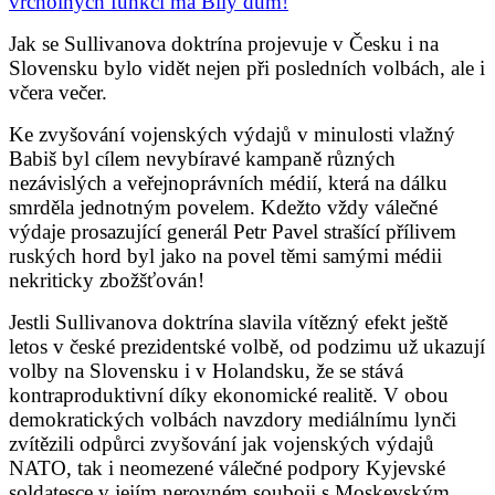
vrcholných funkcí má Bílý dům!
Jak se Sullivanova doktrína projevuje v Česku i na
Slovensku bylo vidět nejen při posledních volbách, ale i
včera večer.
Ke zvyšování vojenských výdajů v minulosti vlažný
Babiš byl cílem nevybíravé kampaně různých
nezávislých a veřejnoprávních médií, která na dálku
smrděla jednotným povelem. Kdežto vždy válečné
výdaje prosazující generál Petr Pavel strašící přílivem
ruských hord byl jako na povel těmi samými médii
nekriticky zbožšťován!
Jestli Sullivanova doktrína slavila vítězný efekt ještě
letos v české prezidentské volbě, od podzimu už ukazují
volby na Slovensku i v Holandsku, že se stává
kontraproduktivní díky ekonomické realitě. V obou
demokratických volbách navzdory mediálnímu lynči
zvítězili odpůrci zvyšování jak vojenských výdajů
NATO, tak i neomezené válečné podpory Kyjevské
soldatesce v jejím nerovném souboji s Moskevským