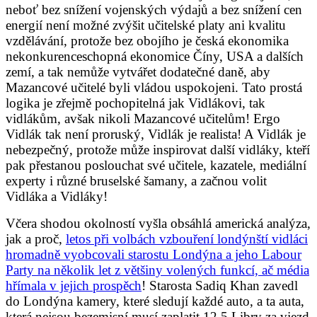
neboť bez snížení vojenských výdajů a bez snížení cen
energií není možné zvýšit učitelské platy ani kvalitu
vzdělávání, protože bez obojího je česká ekonomika
nekonkurenceschopná ekonomice Číny, USA a dalších
zemí, a tak nemůže vytvářet dodatečné daně, aby
Mazancové učitelé byli vládou uspokojeni. Tato prostá
logika je zřejmě pochopitelná jak Vidlákovi, tak
vidlákům, avšak nikoli Mazancové učitelům! Ergo
Vidlák tak není proruský, Vidlák je realista! A Vidlák je
nebezpečný, protože může inspirovat další vidláky, kteří
pak přestanou poslouchat své učitele, kazatele, mediální
experty i různé bruselské šamany, a začnou volit
Vidláka a Vidláky!
Včera shodou okolností vyšla obsáhlá americká analýza,
jak a proč,
letos při volbách vzbouření londýnští vidláci
hromadně vyobcovali starostu Londýna a jeho Labour
Party na několik let z většiny volených funkcí, ač média
hřímala v jejich prospěch
! Starosta Sadiq Khan zavedl
do Londýna kamery, které sledují každé auto, a ta auta,
která nejsou bezemisní musí zaplatit 12.5 Libry za vjezd