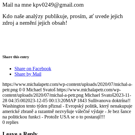
Mail na mne kpv0249@gmail.com
Kdo
naše analýzy publikuje, prosím, ať uvede jejich
zdroj a nemění jejich obsah!
Share this entry
Share on Facebook
Share by Mail
https://www.michalapetr.com/wp-content/uploads/2020/07/michal-a-
petr.png
0
0
Michael Svatoš
https://www.michalapetr.com/wp-
content/uploads/2020/07/michal-a-petr.png
Michael Svatoš
2023-11-
28 04:35:00
2023-12-05 00:13:20
MAP 1843 Sullivanova doktrína!!
Washington tento týden přiznal - Evropský politik, který nenakupuje
americké zbraně a razantně nezvyšuje válečné výdaje - Je bez šance
na politickou funkci - Protože USA se o to postarají!!!
0
replies
Leave a Reply