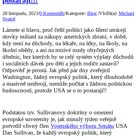
postarají!!!
28 listopadu, 2023
/
0 Komentáře
/
Kategorie:
Blog
/
Vložil(a):
Michael
Svatoš
Lámete si hlavu, proč čeští politici jako šílení utrácejí
stovky miliard za nákupy amerických zbraní, v době,
kdy není na důchody, na lékaře, na léky, na školy, na
školní obědy, a ani na mizivé mzdy obyčejných
úřednic, bez kterých by se celý systém výplaty důchodů
i sociálních dávek pro děti a jejich rodiče zastavil?
Odpověď je prostá. Jak před pár dny zveřejnil
Washington, žádný evropský politik, který dlouhodobě
a masivně nezbrojí, nemůže počítat s žádnou politickou
budoucností, protože USA se o to postarají!!
Podstatou tzv. Sullivanovy doktríny o omezení
evropské suverenity je, jak minulý týden veřejně
potvrdil vlivný člen
Vojenského výboru Senátu
USA
Dan Sullivan, že každý evropský politik, který