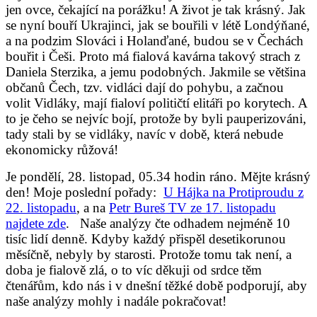
jen ovce, čekající na porážku! A život je tak krásný. Jak
se nyní bouří Ukrajinci, jak se bouřili v létě Londýňané,
a na podzim Slováci i Holanďané, budou se v Čechách
bouřit i Češi. Proto má fialová kavárna takový strach z
Daniela Sterzika, a jemu podobných. Jakmile se většina
občanů Čech, tzv. vidláci dají do pohybu, a začnou
volit Vidláky, mají fialoví političtí elitáři po korytech. A
to je čeho se nejvíc bojí, protože by byli pauperizováni,
tady stali by se vidláky, navíc v době, která nebude
ekonomicky růžová!
Je pondělí, 28. listopad,
05.34 hodin ráno. Mějte krásný
den! Moje poslední pořady:
U Hájka na Protiproudu z
22. listopadu
,
a na
Petr Bureš TV ze 17. listopadu
najdete zde
.
Naše analýzy čte odhadem nejméně 10
tisíc lidí denně. Kdyby každý přispěl desetikorunou
měsíčně, nebyly by starosti. Protože tomu tak není, a
doba je fialově zlá, o to víc děkuji od srdce těm
čtenářům, kdo nás i v dnešní těžké době podporují, aby
naše analýzy mohly i nadále pokračovat!