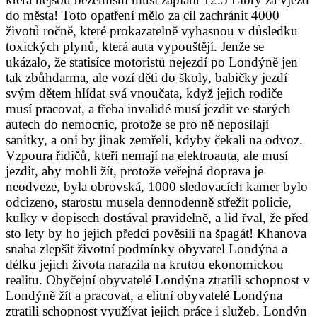
do města! Toto opatření mělo za cíl zachránit 4000
životů ročně, které prokazatelně vyhasnou v důsledku
toxických plynů, která auta vypouštějí. Jenže se
ukázalo, že statisíce motoristů nejezdí po Londýně jen
tak zbůhdarma, ale vozí děti do školy, babičky jezdí
svým dětem hlídat svá vnoučata, když jejich rodiče
musí pracovat, a třeba invalidé musí jezdit ve starých
autech do nemocnic, protože se pro ně neposílají
sanitky, a oni by jinak zemřeli, kdyby čekali na odvoz.
Vzpoura řidičů, kteří nemají na elektroauta, ale musí
jezdit, aby mohli žít, protože veřejná doprava je
neodveze, byla obrovská, 1000 sledovacích kamer bylo
odcizeno, starostu musela dennodenně střežit policie,
kulky v dopisech dostával pravidelně, a lid řval, že před
sto lety by ho jejich předci pověsili na špagát! Khanova
snaha zlepšit životní podmínky obyvatel Londýna a
délku jejich života narazila na krutou ekonomickou
realitu. Obyčejní obyvatelé Londýna ztratili schopnost v
Londýně žít a pracovat, a elitní obyvatelé Londýna
ztratili schopnost využívat jejich práce i služeb. Londýn