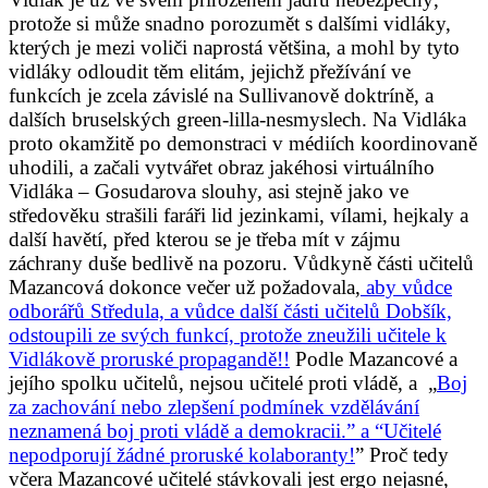
protože si může snadno porozumět s dalšími vidláky,
kterých je mezi voliči naprostá většina, a mohl by tyto
vidláky odloudit těm elitám, jejichž přežívání ve
funkcích je zcela závislé na Sullivanově doktríně, a
dalších bruselských green-lilla-nesmyslech. Na Vidláka
proto okamžitě po demonstraci v médiích koordinovaně
uhodili, a začali vytvářet obraz jakéhosi virtuálního
Vidláka – Gosudarova slouhy, asi stejně jako ve
středověku strašili faráři lid jezinkami, vílami, hejkaly a
další havětí, před kterou se je třeba mít v zájmu
záchrany duše bedlivě na pozoru. Vůdkyně části učitelů
Mazancová dokonce večer už požadovala,
aby vůdce
odborářů Středula, a vůdce další části učitelů Dobšík,
odstoupili ze svých funkcí, protože zneužili učitele k
Vidlákově proruské propagandě!!
Podle Mazancové a
jejího spolku učitelů, nejsou učitelé proti vládě, a „
Boj
za zachování nebo zlepšení podmínek vzdělávání
neznamená boj proti vládě a demokracii.” a “Učitelé
nepodporují žádné proruské kolaboranty!
” Proč tedy
včera Mazancové učitelé stávkovali jest ergo nejasné,