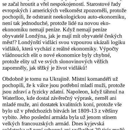
se začal hroutit a vřel nespokojeností. Starostové řady
evropských i amerických velkoměst zpozorněli, protože
pochopili, že odstranit neekologickou auto-ekonomiku,
není tak jednoduché, protože lidé na novou eko-
ekonomiku nemají peníze. Když nemají peníze
obyvatelé Londýna, jak je mají mít obyvatelé českých
měst!? Londýnští vidláci svou vzpourou ukázali logiku
vidláků, která vychází z reálné ekonomiky. Výpočty
vládnoucích elit o nové ekonomice byly chybné,
protože elity už ve svých slonovinových věžích
zapomněly, jak těžký je život vidláků!
Obdobně je tomu na Ukrajině. Místní komandéři už
pochopili, že k válce jsou potřební mladí muži, protože
jsou zdraví a fyzicky zdatní. Napoleon, když táhnul na
Waterlloo, kde dostal závěrečný výprask, neměl ani
mladé muže, ani dostatek kvalitních koní, protože vše
bylo už v předchozích bitvách let 1809-13 z většiny
vybito. Jeho poslední armáda byla už jenom stínem
velkých francouzských armád. Dnes kyjevská
soldateska už není schopná ani vyškrábat 20 tisíc mužů