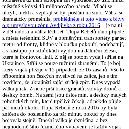
měsíčně z kdysi 40 milionového národa. Mladí se
ukryli, utekli a vzpírají se být posláni na smrt. Válka se
dramaticky proměnila,
prohlédněte si toto video z bitvy
o průmyslovou zónu Avdijivka z roku 2016
– je na ní
vidět radostná válka těch let. Tlupa Rebelů ráno přijede
z města terénními SUV a obrněnými transportéry pár set
metrů od fronty, klidně v hloučku pokouří, podebatují,
a v zástupu po schůdkách vyjdou na dálniční těleso,
které je frontovou linií. Z něj se potom vydají střílet na
Ukrajince. Střílí se pouze ručními zbraněmi. To je boj,
který voják přežije v 15 případech ze 16 zásahů. Vše to
připomíná hon českých myslivců na zajíce, jen s tím
rozdílem, že ukrajinští zajíci střílejí zpět. Dnes vypadá
válka jinak. Z nebe prší tisíce granátů, stovky dronů a
desítky bomb. Na zemi jsou tisíce min, a desítky malých
robotických min, které trpělivě čekají, až někdo půjde
pár metrů okolo. Tlupa Rebelů z roku 2016 by byla
zničena do posledního za pár minut, pokud by dnes
bojovala stejně! Dnešní válka je řezničina, a bez
nejmodernějšího řeznického vybavení, je každý voják