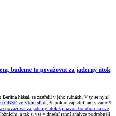
em, budeme to považovat za jaderný útok
 Berlína hlásal, se zastřelil v jeho ruinách. V ty se nyní
ání OBSE ve Vídni slíbi
l, že pokud západní tanky zamoří
ko považovat za jaderný útok špinavou bombou na své
 ložnicím, a tak si vše v dnešní ranní analýze podrobněji