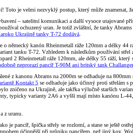
obí! Toto je velmi nezvyklý postup, který může znamenat, 
vení – satelitní komunikaci a další vysoce utajované přís
používal ochuzený uran. Je totiž zvláštní, že tanky Abra
Maroko Ukrajině tanky T-72 dodává
.
 o německý kanón Rheinmetall ráže 120mm a délky 44 r
variant tanku T-72. Vzhledem k následkům používání stře
opard 2 Rheinmetall ráže 120mm, ale délky 55 ráží, který
dobně neprorazí pancíř T-90M ani britský tank Challange
lené z kanonu Abrams na 2000m se odhaduje na 800mm 
riantě Kontakt 5
se odhaduje jako účinný proti střelám s
bylo zničeno na Ukrajině, ale takřka výlučně starších varia
nty, typicky varianty 2A6 a vyšší mají místo kanónu L-44,
 a z uranu.
o je pancíř, špička střely se rozlomí, a stane se ještě ostř
n mnohem účinnější při průniku pancířem, než jiný kov. Wol