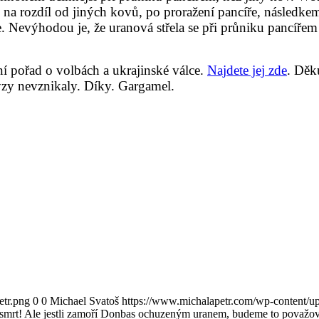
 že na rozdíl od jiných kovů, po proražení pancíře, násled
 Nevýhodou je, že uranová střela se při průniku pancířem 
ní pořad o volbách a ukrajinské válce.
Najdete jej zde
. Děk
lýzy nevznikaly. Díky. Gargamel.
etr.png
0
0
Michael Svatoš
https://www.michalapetr.com/wp-content/up
rt! Ale jestli zamoří Donbas ochuzeným uranem, budeme to považovat