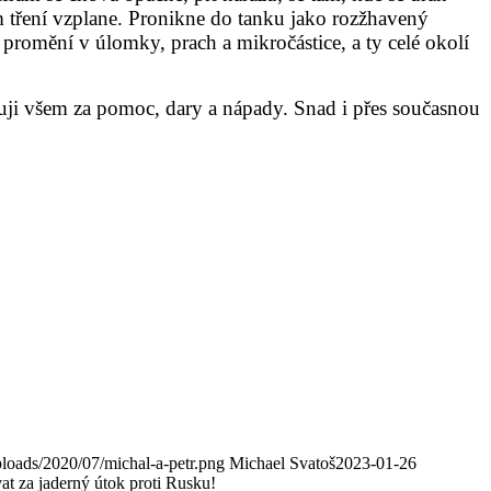
kem tření vzplane. Pronikne do tanku jako rozžhavený
promění v úlomky, prach a mikročástice, a ty celé okolí
uji všem za pomoc, dary a nápady. Snad i přes současnou
loads/2020/07/michal-a-petr.png
Michael Svatoš
2023-01-26
 za jaderný útok proti Rusku!