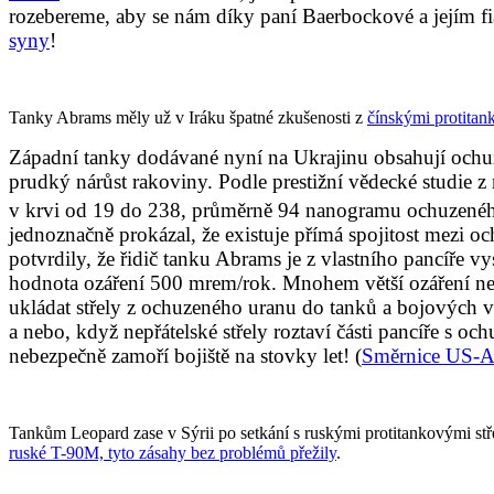
rozebereme, aby se nám díky paní Baerbockové a jejím f
syny
!
Tanky Abrams měly už v Iráku špatné zkušenosti z
čínskými protitan
Západní tanky dodávané nyní na Ukrajinu obsahují ochuze
prudký nárůst rakoviny. Podle prestižní vědecké studie z
v krvi od 19 do 238, průměrně 94 nanogramu ochuzeného 
jednoznačně prokázal, že existuje přímá spojitost me
potvrdily, že řidič tanku Abrams je z vlastního pancíře v
hodnota ozáření 500 mrem/rok. Mnohem větší ozáření než
ukládat střely z ochuzeného uranu do tanků a bojových voz
a nebo, když nepřátelské střely roztaví části pancíře s o
nebezpečně zamoří bojiště na stovky let! (
Směrnice US-A
Tankům Leopard zase v Sýrii po setkání s ruskými protitankovými střel
ruské T-90M, tyto zásahy bez problémů přežily
.