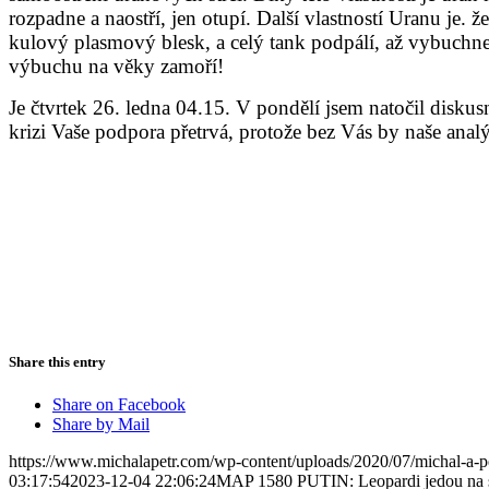
rozpadne a naostří, jen otupí. Další vlastností Uranu je.
kulový plasmový blesk, a celý tank podpálí, až vybuchne.
výbuchu na věky zamoří!
Je čtvrtek 26. ledna 04.15. V pondělí jsem natočil diskus
krizi Vaše podpora přetrvá, protože bez Vás by naše ana
Share this entry
Share on Facebook
Share by Mail
https://www.michalapetr.com/wp-content/uploads/2020/07/michal-a-p
03:17:54
2023-12-04 22:06:24
MAP 1580 PUTIN: Leopardi jedou na sm