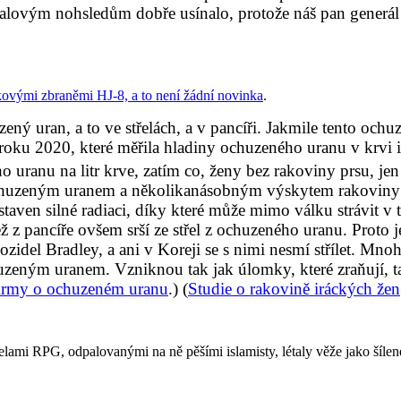
ialovým nohsledům dobře usínalo, protože náš pan generá
kovými zbraněmi HJ-8, a to není žádní novinka
.
ný uran, a to ve střelách, a v pancíři. Jakmile tento och
 roku 2020, které měřila hladiny ochuzeného uranu v krvi i
uranu na litr krve, zatím co,
ženy bez rakoviny prsu, je
zi ochuzeným uranem a několikanásobným výskytem rakovi
ystaven silné radiaci, díky které může mimo válku strávit v 
 z pancíře ovšem srší ze střel z ochuzeného uranu. Prot
idel Bradley, a ani v Koreji se s nimi nesmí střílet. Mnohe
chuzeným uranem. Vzniknou tak jak úlomky, které zraňují, t
rmy o ochuzeném uranu
.) (
Studie o rakovině iráckých žen
ami RPG, odpalovanými na ně pěšími islamisty, létaly věže jako šílené,