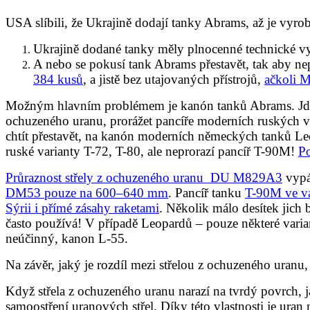
USA slíbili, že Ukrajině dodají tanky Abrams, až je vyr
Ukrajině dodané tanky měly plnocenné technické vyba
A nebo se pokusí tank Abrams přestavět, tak aby ne
384 kusů
, a jistě bez utajovaných přístrojů,
ačkoli 
Možným hlavním problémem je kanón tanků Abrams. Jde
ochuzeného uranu, prorážet pancíře moderních ruských 
chtít přestavět, na kanón moderních německých tanků Le
ruské varianty T-72, T-80, ale neprorazí pancíř T-90M!
Po
Průraznost střely z ochuzeného uranu DU M829A3
vypá
DM53 pouze na 600–640 mm
. Pancíř tanku
T-90M ve va
Sýrii i přímé zásahy raketami
. Několik málo desítek jich 
často používá! V případě Leopardů – pouze některé varia
neúčinný, kanon L-55.
Na závěr, jaký je rozdíl mezi střelou z ochuzeného uranu,
Když střela z ochuzeného uranu narazí na tvrdý povrch, jak
samoostření uranových střel. Díky této vlastnosti je ura