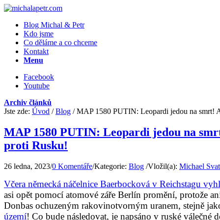
Blog Michal & Petr
Kdo jsme
Co děláme a co chceme
Kontakt
Menu
Facebook
Youtube
Archiv článků
Jste zde:
Úvod
/
Blog
/
MAP 1580 PUTIN: Leopardi jedou na smrt! Al
MAP 1580 PUTIN: Leopardi jedou na smrt!
proti Rusku!
26 ledna, 2023
/
0 Komentáře
/
Kategorie:
Blog
/
Vložil(a):
Michael Sva
Včera německá náčelnice Baerbocková v Reichstagu vyhlá
asi opět pomocí atomové záře Berlín promění, protože an
Donbas ochuzeným rakovinotvorným uranem, stejně jako t
území
! Co bude následovat, je napsáno v ruské válečné do