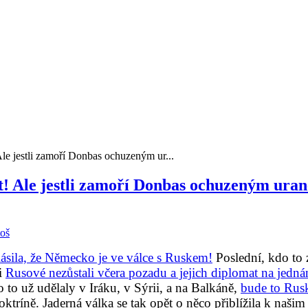
e jestli zamoří Donbas ochuzeným ur...
 Ale jestli zamoří Donbas ochuzeným uran
toš
sila, že Německo je ve válce s Ruskem!
Poslední, kdo to z
i
Rusové nezůstali včera pozadu a jejich diplomat na jedn
o už udělaly v Iráku, v Sýrii, a na Balkáně,
bude to Rus
ktríně. Jaderná válka se tak opět o něco přiblížila k našim