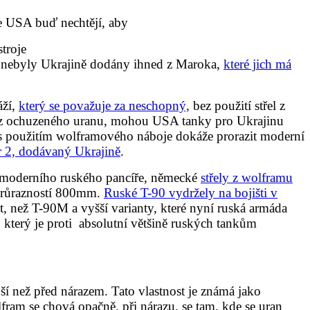
že USA buď nechtějí, aby
troje
ms nebyly Ukrajině dodány ihned z Maroka,
které jich má
áží,
který se považuje za neschopný,
bez použití střel z
l z ochuzeného uranu, mohou USA tanky pro Ukrajinu
 s použitím wolframového náboje dokáže prorazit moderní
r 2, dodávaný Ukrajině
.
moderního ruského pancíře, německé
střely z wolframu
 průrazností 800mm.
Ruské T-90 vydržely na bojišti v
nt, než T-90M a vyšší varianty, které nyní ruská armáda
 který je proti absolutní většině ruských tankům
ejší než před nárazem. Tato vlastnost je známá jako
fram se chová opačně, při nárazu, se tam, kde se uran