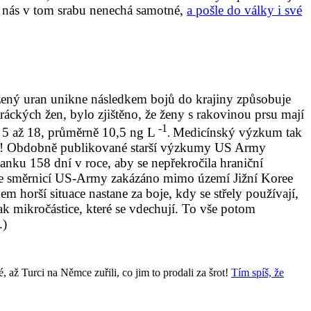
l nás v tom srabu nenechá samotné,
a pošle do války i své
uzený uran unikne následkem bojů do krajiny způsobuje
ráckých žen, bylo zjištěno, že ženy s rakovinou prsu mají
-1
n 5 až 18, průměrně 10,5 ng L
Medicínský výzkum tak
.
ny! Obdobně publikované starší výzkumy US Army
tanku 158 dní v roce, aby se nepřekročila hraniční
o je směrnicí US-Army zakázáno mimo území Jižní Koree
m horší situace nastane za boje, kdy se střely používají,
ak mikročástice, které se vdechují. To vše potom
.)
 až Turci na Němce zuřili, co jim to prodali za šrot!
Tím spíš, že