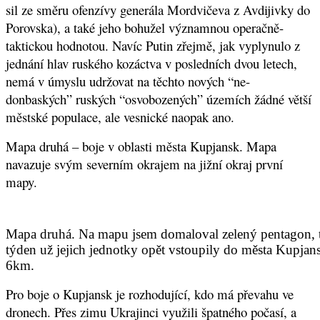
sil ze směru ofenzívy generála Mordvičeva z Avdijivky do
Porovska), a také jeho bohužel významnou operačně-
taktickou hodnotou. Navíc Putin zřejmě, jak vyplynulo z
jednání hlav ruského kozáctva v posledních dvou letech,
nemá v úmyslu udržovat na těchto nových “ne-
donbaských” ruských “osvobozených” územích žádné větší
městské populace, ale vesnické naopak ano.
Mapa druhá – boje v oblasti města Kupjansk. Mapa
navazuje svým severním okrajem na jižní okraj první
mapy.
Mapa druhá. Na mapu jsem domaloval zelený pentagon, to 
týden už jejich jednotky opět vstoupily do města Kupj
6km.
Pro boje o Kupjansk je rozhodující, kdo má převahu ve
dronech. Přes zimu Ukrajinci využili špatného počasí, a