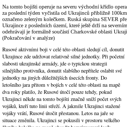
Na tomto bojišti operuje na severu východní křídlo op
za poslední týden vyčistila od Ukrajinců přibližně 100k
označeno zeleným kolečkem. Ruská skupina SEVER překroč
Ukrajince z posledních území, které ještě drží na sever
odehrávají je formálně součástí Charkovské oblasti Ukraj
(Pokračování v analýze)
Rusové aktivními boji v celé této oblasti sledují cíl, donutit
Ukrajince zde udržovat relativně silné jednotky. Při početní
slabosti ukrajinské armády, jde o typickou strategii
silnějšího protivníka, donutit slabšího nepřítele oslabit své
jednotky na jiných důležitějších úsecích fronty. Do
letošního jara přitom v bojích v celé této oblasti na mapě
dva roky platilo, že Rusové útočí pouze tehdy, pokud
Ukrajinci někde na tomto bojišti značně sníží počet svých
vojáků, kteří tuto linii střeží. A jakmile Ukrajinci stažené
vojáky vrátí, Rusové útočit přestanou. Letos na jaře se
situace změnila. Ukrajinci se pokusili v prostoru velkého