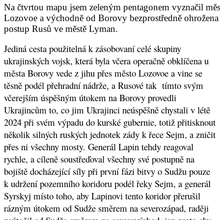
Na čtvrtou mapu jsem zeleným pentagonem vyznačil měste
Lozovoe a východně od Borovy bezprostředně ohrožena ob
postup Rusů ve městě Lyman.
Jediná cesta použitelná k zásobovaní celé skupiny
ukrajinských vojsk, která byla včera operačně obklíčena u
města Borovy vede z jihu přes město Lozovoe a vine se
těsně podél přehradní nádrže, a Rusové tak tímto svým
včerejším úspěšným útokem na Borovy provedli
Ukrajincům to, co jim Ukrajinci neúspěšně chystali v létě
2024 při svém výpadu do kurské gubernie, totiž přitisknout
několik silných ruských jednotek zády k řece Sejm, a zničit
přes ni všechny mosty. Generál Lapin tehdy reagoval
rychle, a cíleně soustřeďoval všechny své postupně na
bojiště docházející síly při první fázi bitvy o Sudžu pouze
k udržení pozemního koridoru podél řeky Sejm, a generál
Syrskyj místo toho, aby Lapinovi tento koridor přerušil
rázným útokem od Sudže směrem na severozápad, raději