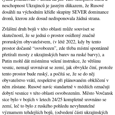
neschopnost Ukrajinců je jasným důkazem, že Rusové
dosáhli na východním křídle skupiny SEVER dominance
dronů, kterou zde dosud nedisponovala žádná strana.
Zvláštní druh bojů v této oblasti může souviset se
skutečností, že se jedná o prostor osídlený značně
proruským obyvatelstvem, (v létě 2022, kdy by tento
prostor dočasně “osvobozen”, zde třeba místní spontánně
přetírali mosty z ukrajinských barev na ruské barvy), a
Putin mohl dát místnímu velení instrukce, že většinu
vesnic, nemají srovnávat se zemí, jak obvykle činí, protože
tento prostor bude ruský, a počítá se, že se do něj
obyvatelstvo vrátí, respektive při plánovaném obklíčení v
něm zůstane. Rusové navíc standartně v médiích označuji
dobytí vesnice v této oblasti osvobozením. Město Vovčansk
sice bylo v bojích v letech 24/25 kompletně srovnáno se
zemí, leč to bylo z ruského pohledu nevyhnutelné
významem tehdejších bojů, (odvedení části ukrajinských