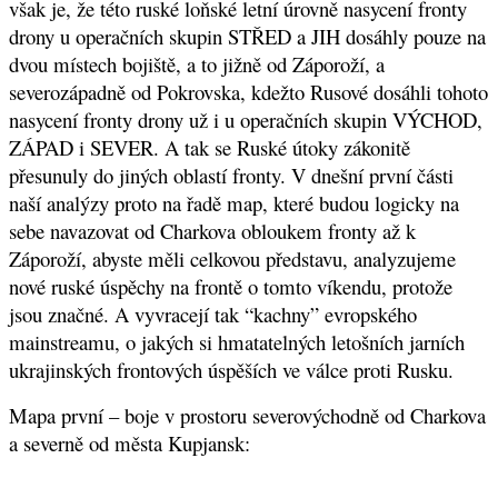
však je, že této ruské loňské letní úrovně nasycení fronty
drony u operačních skupin STŘED a JIH dosáhly pouze na
dvou místech bojiště, a to jižně od Záporoží, a
severozápadně od Pokrovska, kdežto Rusové dosáhli tohoto
nasycení fronty drony už i u operačních skupin VÝCHOD,
ZÁPAD i SEVER. A tak se Ruské útoky zákonitě
přesunuly do jiných oblastí fronty. V dnešní první části
naší analýzy proto na řadě map, které budou logicky na
sebe navazovat od Charkova obloukem fronty až k
Záporoží, abyste měli celkovou představu, analyzujeme
nové ruské úspěchy na frontě o tomto víkendu, protože
jsou značné. A vyvracejí tak “kachny” evropského
mainstreamu, o jakých si hmatatelných letošních jarních
ukrajinských frontových úspěších ve válce proti Rusku.
Mapa první – boje v prostoru severovýchodně od Charkova
a severně od města Kupjansk: