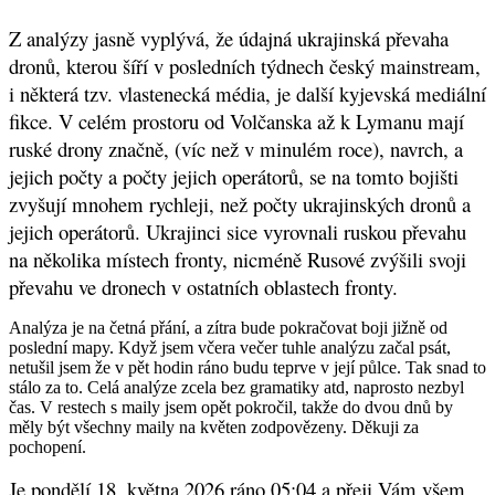
Z analýzy jasně vyplývá, že údajná ukrajinská převaha
dronů, kterou šíří v posledních týdnech český mainstream,
i některá tzv. vlastenecká média, je další kyjevská mediální
fikce. V celém prostoru od Volčanska až k Lymanu mají
ruské drony značně, (víc než v minulém roce), navrch, a
jejich počty a počty jejich operátorů, se na tomto bojišti
zvyšují mnohem rychleji, než počty ukrajinských dronů a
jejich operátorů. Ukrajinci sice vyrovnali ruskou převahu
na několika místech fronty, nicméně Rusové zvýšili svoji
převahu ve dronech v ostatních oblastech fronty.
Analýza je na četná přání, a zítra bude pokračovat boji jižně od
poslední mapy. Když jsem včera večer tuhle analýzu začal psát,
netušil jsem že v pět hodin ráno budu teprve v její půlce. Tak snad to
stálo za to. Celá analýze zcela bez gramatiky atd, naprosto nezbyl
čas. V restech s maily jsem opět pokročil, takže do dvou dnů by
měly být všechny maily na květen zodpovězeny. Děkuji za
pochopení.
Je pondělí 18. května 2026 ráno
05:04 a přeji Vám všem