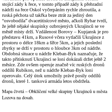
stojící zády k řece, v tomto případě zády k přehradní
nádrži na řece Oskol vyčerpáním rychle zhroutila, a
ruská pěchota už takřka beze ztrát za jediný den
“osvobodila” dvacetitisícové město, ačkoli Rybar tvrdí,
že ještě nějaké skupinky ozbrojených Ukrajinců se ve
městě místy drží. Vzdálenost Borovy – Kupjansk je pro
představu 41km, a Rusové včera vytlačili Ukrajince z
prostoru o délce 18km a šířce 5km, a jejich poslední
zbytky se drží v prostoru o hloubce 3km od nádrže.
Obdobná situace u nádrže Kleban-Byk naznačuje, že
takto přitisknutí Ukrajinci se loni dokázali držet ještě 2
měsíce. Zde ovšem operuje značně víc ruských dronů
oddílů Rubikon, než u nádrže Kleban-Byk loni
operovalo. Celý útok umožnily právě posily oddílů
dronů, které 1. tanková armáda letos obdržela.
Mapa čtvrtá – Obklíčení velké skupiny Ukrajinců u města
Lozova na dosah.