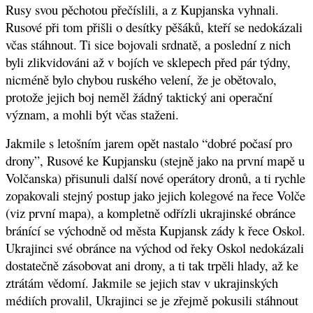
Rusy svou pěchotou přečíslili, a z Kupjanska vyhnali.
Rusové při tom přišli o desítky pěšáků, kteří se nedokázali
včas stáhnout.
Ti sice bojovali srdnatě, a poslední z nich
byli zlikvidováni až v bojích ve sklepech před pár týdny,
nicméně bylo chybou ruského velení, že je obětovalo,
protože jejich boj neměl žádný taktický ani operační
význam, a mohli být včas staženi.
Jakmile s letošním jarem opět nastalo “dobré počasí pro
drony”, Rusové ke Kupjansku (stejně jako na první mapě u
Volčanska) přisunuli další nové operátory dronů, a ti rychle
zopakovali stejný postup jako jejich kolegové na řece Volče
(viz první mapa), a kompletně odřízli ukrajinské obránce
bránící se východně od města Kupjansk zády k řece Oskol.
Ukrajinci své obránce na východ od řeky Oskol nedokázali
dostatečně zásobovat ani drony, a ti tak trpěli hlady, až ke
ztrátám vědomí. Jakmile se jejich stav v ukrajinských
médiích provalil, Ukrajinci se je zřejmě pokusili stáhnout