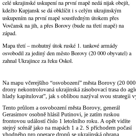
celé ukrajinské uskupení na první mapě nedá nijak obejít,
kdežto Kupjansk se dá obklíčit i s celým ukrajinským
uskupením na první mapě soustředným útokem přes
Vovčansk na jih, a přes Borovy (bude na třetí mapě) na
západ.
Mapa třetí – mohutný útok ruské 1. tankové armády
osvobodil za jediný den město Borovy (20 000 obyvatel) a
zahnal Ukrajince za řeku Oskol.
Na mapu včerejšího “osvobození” města Borovy (20 000 o
drony nekontrolovaná ukrajinská zásobovací trasa do agl
hlady kapitulovat”, jak s oblibou nazýval svou strategii
Tento průlom a osvobození města Borovy, generál
Gerasimov osobně hlásil Putinovi, je zatím ruskou
frontovou událostí číslo 1 letošního roku. A opět vidíte
stejný scénář jako na mapách 1 a 2. S příchodem počasí
vhodného pro operace dronů se ukrajinská obrana