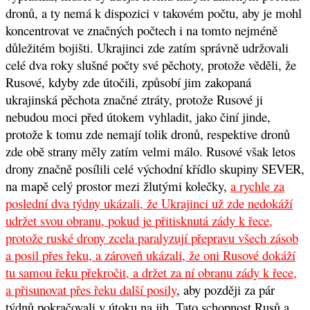
dronů, a ty nemá k dispozici v takovém počtu, aby je mohl
koncentrovat ve značných počtech i na tomto nejméně
důležitém bojišti. Ukrajinci zde zatím správně udržovali
celé dva roky slušné počty své pěchoty, protože věděli, že
Rusové, kdyby zde útočili, způsobí jim zakopaná
ukrajinská pěchota značné ztráty, protože Rusové ji
nebudou moci před útokem vyhladit, jako činí jinde,
protože k tomu zde nemají tolik dronů, respektive dronů
zde obě strany měly zatím velmi málo. Rusové však letos
drony značně posílili celé východní křídlo skupiny SEVER,
na mapě celý prostor mezi žlutými kolečky,
a rychle za
poslední dva týdny ukázali, že Ukrajinci už zde nedokáží
udržet svou obranu, pokud je přitisknutá zády k řece,
protože ruské drony zcela paralyzují přepravu všech zásob
a posil přes řeku, a zároveň ukázali, že oni Rusové dokáží
tu samou řeku překročit, a držet za ní obranu zády k řece,
a přisunovat přes řeku další posily
, aby později za pár
týdnů pokračovali v útoku na jih. Tato schopnost Rusů a