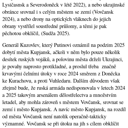
Lysičasnsk a Severodoněck v létě 2022), a nebo ukrajinské
obránce srovnal i s celým městem se zemí (Vovčansk
2024), a nebo drony na optických vláknech do jejich
obrany vystřílel soustředné průlomy, a těmi je pak
pěchotou obklíčil, (Sudža 2025).
Generál Kuzovlev, který Putinovi oznámil na podzim 2025
dobytí města Kupjansk, ačkoli v něm bylo pouze několik
desítek ruských vojáků, a polovinu města drželi Ukrajinci,
je povahy naprosto protikladné, a proslul třeba značně
krvavými čelními útoky v roce 2024 směrem z Doněcka
ke Kurachovu, a proti Vuhledaru. Dalším důvodem však
zřejmě bude, že ruská armáda nedisponovala v letech 2024
a 2025 takovým arsenálem dělostřelectva a množstvím
letadel, aby mohla zároveň s městem Vovčansk, srovnat se
zemí i město Kupjansk. A navíc město Kupjansk, na rozdíl
od města Vovčansk není natolik operačně-takticky
významné. Vovčansk se při útoku na jih s cílem obklíčit