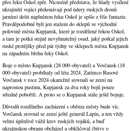
přes řeku Oskol zpět. Nicméně představa, že hlady vysílení
ukrajinští vojáci překonávají pod údery ruských dronů
jarními dešti naplněnou řeku Oskol je spíše z říše fantazie.
Pravděpodobně byli jen staženi do sklepů ve východní
polovině města Kupjansk, které je rozdělené řekou Oskol,
a tam je potká stejně nevyhnutelný osud, jaký potkal jejich
ruské protějšky před pár týdny ve sklepech města Kupjansk
na západním břehu řeky Oskol.
Boje o město Kupjansk (28 000 obyvatel) a Vovčansk (18
000 obyvatel) probíhaly od léta 2024. Zatímco Rusové
Vovčansk v roce 2024 okamžitě srovnali se zemí na
naprostou pustinu, Kupjansk za dva roky bojů pouze
středně pobořili. A proto se o Kupjansk stále ještě bojuje.
Důvodů rozdílného zacházení s oběma městy bude víc.
Vovčansk srovnal se zemí ještě generál Lapin, a ten vždy
velmi úpěnlivě vážil krev ruských vojáků, a buď
ukrajinskou obranu obcházel a obkličoval (bitvy o