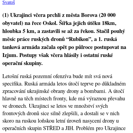
Svatoš
(1) Ukrajinci včera prchli z města Borova (20 000
obyvatel) na řece Oskol. Šířka jejich útěku 18km,
hloubka 5 km, a zastavili se až za řekou. Stačil pouhý
měsíc práce ruských dronů “Rubikon”, a 1. ruská
tanková armáda začala opět po půlroce postupovat na
Izjum. Postupy však včera hlásily i ostatní ruské
operační skupiny.
Letošní ruská pozemní ofenzíva bude mít svá nová
specifika. Ruská armáda letos útočí teprve po důkladném
zpracování ukrajinské obrany drony a bombami. A útočí
hlavně na těch místech fronty, kde má výraznou převahu
ve dronech. Ukrajinci se letos ve množství svých
frontových dronů sice silně zlepšili, a dostali se v nich
skoro na ruskou loňskou letní úroveň nasycení drony u
operačních skupin STŘED a JIH. Problém pro Ukrajince