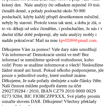
krásný den.
Naše analýzy čte odhadem nejméně 10 tisíc
čtenářů denně, a pořady poslouchá okolo 50 000
posluchačů, kdyby každý přispěl desetikorunou měsíčně,
nebyly by starosti. Protože tomu tak není, a doba je zlá, o
to víc děkuji od srdce čtenářům, i posluchačům, že nás i v
dnešní těžké době podporují, aby naše analýzy mohly i
nadále pokračovat! Mail na mne
kpv0249@gmail.com
.
Děkujeme Vám za pomoc! Vaše dary nám umožňují
Vás informovat! Demokracie umírá ve tmě! Bez
informací se nemůžeme správně rozhodnout, koho
volit! Proto se snažíme informovat o všech! Nesloužíme
žádné straně ani hnutí. Pokud někoho podporujeme, jde
pouze o jednotlivé osoby, které osobně známe.
Děkujeme, že naše pořady sledujete a naše články čtěte.
Naši činnost můžete podpořit darem na účet
2902739284 / 2010, IBAN CZ79 2010 0000 0029
0273 9284, BIC FIOBCZPPXXX, Své platby prosím
označte slovem DAR. Děkujeme! Všechny překlady