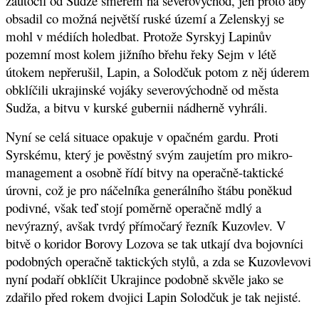
zaútočil od Sudže směrem na severovýchod, jen proto aby
obsadil co možná největší ruské území a Zelenskyj se
mohl v médiích holedbat. Protože Syrskyj Lapinův
pozemní most kolem jižního břehu řeky Sejm v létě
útokem nepřerušil, Lapin, a Solodčuk potom z něj úderem
obklíčili ukrajinské vojáky severovýchodně od města
Sudža, a bitvu v kurské gubernii nádherně vyhráli.
Nyní se celá situace opakuje v opačném gardu. Proti
Syrskému, který je pověstný svým zaujetím pro mikro-
management a osobně řídí bitvy na operačně-taktické
úrovni, což je pro náčelníka generálního štábu poněkud
podivné, však teď stojí poměrně operačně mdlý a
nevýrazný, avšak tvrdý přímočarý řezník Kuzovlev. V
bitvě o koridor Borovy Lozova se tak utkají dva bojovníci
podobných operačně taktických stylů, a zda se Kuzovlevovi
nyní podaří obklíčit Ukrajince podobně skvěle jako se
zdařilo před rokem dvojici Lapin Solodčuk je tak nejisté.