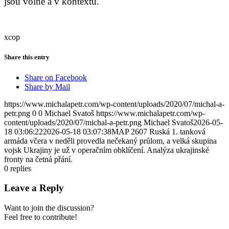
jsou volné a v kontextu.
xcop
Share this entry
Share on Facebook
Share by Mail
https://www.michalapetr.com/wp-content/uploads/2020/07/michal-a-
petr.png
0
0
Michael Svatoš
https://www.michalapetr.com/wp-
content/uploads/2020/07/michal-a-petr.png
Michael Svatoš
2026-05-
18 03:06:22
2026-05-18 03:07:38
MAP 2607 Ruská 1. tanková
armáda včera v neděli provedla nečekaný průlom, a velká skupina
vojsk Ukrajiny je už v operačním obklíčení. Analýza ukrajinské
fronty na četná přání.
0
replies
Leave a Reply
Want to join the discussion?
Feel free to contribute!