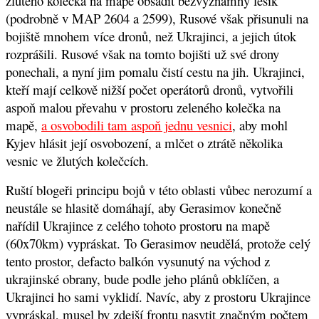
žlutého kolečka na mapě obsadit bezvýznamný lesík
(podrobně v MAP 2604 a 2599), Rusové však přisunuli na
bojiště mnohem více dronů, než Ukrajinci, a jejich útok
rozprášili. Rusové však na tomto bojišti už své drony
ponechali, a nyní jim pomalu čistí cestu na jih. Ukrajinci,
kteří mají celkově nižší počet operátorů dronů, vytvořili
aspoň malou převahu v prostoru zeleného kolečka na
mapě,
a osvobodili tam aspoň jednu vesnici
, aby mohl
Kyjev hlásit její osvobození, a mlčet o ztrátě několika
vesnic ve žlutých kolečcích.
Ruští blogeři principu bojů v této oblasti vůbec nerozumí a
neustále se hlasitě domáhají, aby Gerasimov konečně
nařídil Ukrajince z celého tohoto prostoru na mapě
(60x70km) vypráskat. To Gerasimov neudělá, protože celý
tento prostor, defacto balkón vysunutý na východ z
ukrajinské obrany, bude podle jeho plánů obklíčen, a
Ukrajinci ho sami vyklidí. Navíc, aby z prostoru Ukrajince
vypráskal, musel by zdejší frontu nasytit značným počtem