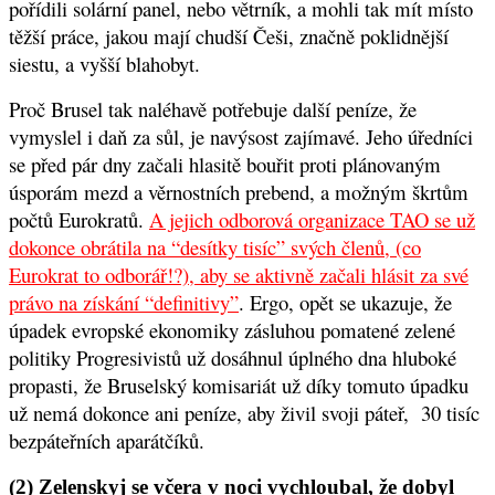
pořídili solární panel, nebo větrník, a mohli tak mít místo
těžší práce, jakou mají chudší Češi, značně poklidnější
siestu, a vyšší blahobyt.
Proč Brusel tak naléhavě potřebuje další peníze, že
vymyslel i daň za sůl, je navýsost zajímavé. Jeho úředníci
se před pár dny začali hlasitě bouřit proti plánovaným
úsporám mezd a věrnostních prebend, a možným škrtům
počtů Eurokratů.
A jejich odborová organizace TAO se už
dokonce obrátila na “desítky tisíc” svých členů, (co
Eurokrat to odborář!?), aby se aktivně začali hlásit za své
právo na získání “definitivy”
. Ergo, opět se ukazuje, že
úpadek evropské ekonomiky zásluhou pomatené zelené
politiky Progresivistů už dosáhnul úplného dna hluboké
propasti, že Bruselský komisariát už díky tomuto úpadku
už nemá dokonce ani peníze, aby živil svoji páteř, 30 tisíc
bezpáteřních aparátčíků.
(2) Zelenskyj se včera v noci vychloubal, že dobyl