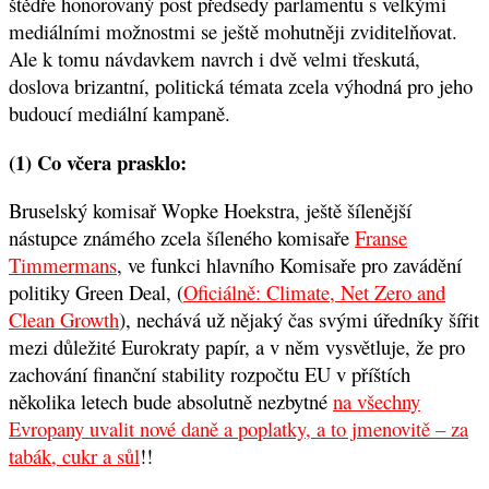
štědře honorovaný post předsedy parlamentu s velkými
mediálními možnostmi se ještě mohutněji zviditelňovat.
Ale k tomu návdavkem navrch i dvě velmi třeskutá,
doslova brizantní, politická témata zcela výhodná pro jeho
budoucí mediální kampaně.
(1) Co včera prasklo:
Bruselský komisař Wopke Hoekstra, ještě šílenější
nástupce známého zcela šíleného komisaře
Franse
Timmermans
, ve funkci hlavního Komisaře pro zavádění
politiky Green Deal, (
Oficiálně: Climate, Net Zero and
Clean Growth
), nechává už nějaký čas svými úředníky šířit
mezi důležité Eurokraty papír, a v něm vysvětluje, že pro
zachování finanční stability rozpočtu EU v příštích
několika letech bude absolutně nezbytné
na všechny
Evropany uvalit nové daně a poplatky, a to jmenovitě – za
tabák, cukr a sůl
!!