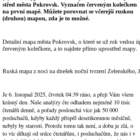
střed města Pokrovsk. Vyznačen červeným kolečkem
na první mapě. Můžete porovnat se včerejší ruskou
(druhou) mapou, zda je to možné.
Detailní mapa města Pokrovsk, o které se už rok vedou 
červeným kolečkem, a to najdete přímo uprostřed mapy.
Ruská mapa z noci na dnešek noční tvrzení Zelenského, že
Je 6. listopad 2025, čtvrtek 04:39 ráno, a přeji Vám všem
krásný den.
Naše analýzy čte odhadem nejméně 10 tisíc
čtenářů denně, a pořady poslouchá více jak 50 000
posluchačů, kdyby každý přispěl desetikorunou měsíčně,
nebyly by starosti. Protože tomu tak není, a doba je zlá, o
to víc děkuji od srdce čtenářům, i posluchačům, že nás i v