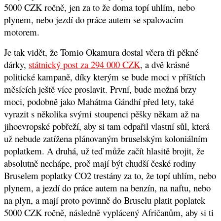
5000 CZK ročně, jen za to že doma topí uhlím, nebo
plynem, nebo jezdí do práce autem se spalovacím
motorem.
Je tak vidět, že Tomio Okamura dostal včera tři pěkné
dárky,
státnický post za 294 000 CZK
, a dvě krásné
politické kampaně, díky kterým se bude moci v příštích
měsících ještě více proslavit. První, bude možná brzy
moci, podobně jako Mahátma Gándhí před lety, také
vyrazit s několika svými stoupenci pěšky někam až na
jihoevropské pobřeží, aby si tam odpařil vlastní sůl, která
už nebude zatížena plánovaným bruselským koloniálním
poplatkem. A druhá, už teď může začít hlasitě brojit, že
absolutně nechápe, proč mají být chudší české rodiny
Bruselem poplatky CO2 trestány za to, že topí uhlím, nebo
plynem, a jezdí do práce autem na benzín, na naftu, nebo
na plyn, a mají proto povinně do Bruselu platit poplatek
5000 CZK ročně, následně vyplácený Afričanům, aby si ti