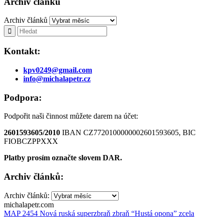
Archiv článků
Archiv článků
Kontakt:
kpv0249@gmail.com
info@michalapetr.cz
Podpora:
Podpořit naši činnost můžete darem na účet:
2601593605/2010
IBAN CZ7720100000002601593605, BIC
FIOBCZPPXXX
Platby prosím označte slovem DAR.
Archiv článků:
Archiv článků:
michalapetr.com
MAP 2454 Nová ruská superzbraň zbraň “Hustá opona” zcela