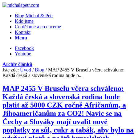
Blog Michal & Petr
Kdo jsme
Co děláme a co chceme
Kontakt
Menu
Facebook
Youtube
Archiv článků
Jste zde:
Úvod
/
Blog
/
MAP 2455 V Bruselu včera schváleno:
Každá česká a slovenská rodina bude p...
MAP 2455 V Bruselu včera schváleno:
Každá česká a slovenská rodina bude
platit až 5000 CZK ročně Afričanům, a
Jihoameričanům za CO2! Navíc se na
Čechy a Slováky mají uvalit nové
poplatky za sůl, cukr a tabák, aby bylo na