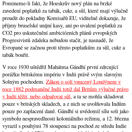
Pomineme-li fakt, že Hoeskrův nový plán na brzké
zavedení poplatků za tabák, cukr, a sůl, které mají výlučně
proudit do pokladny Komisařů EU, viditelně dokazuje, že
příjmy bruselské unijní kasy, ani po uvalení poplatků za
CO2 pro uskutečnění ambiciózních plánů evropských
Progresivistů zdaleka nebudou stačit, je nasnadě, že
Evropané se začnou proti těmto poplatkům za sůl, cukr a
tabák bouřit.
V roce 1930 uštědřil Mahátma Gándhí první zdrcující
porážku britskému impériu v Indii právě svým slavným
Solným pochodem.
Zákon o soli vnucený Londýnem v
roce 1882 podmaněné Indii totiž dal Britům výlučné právo
v Indii těžit, nebo odpařovat sůl
, a ta se mohla skladovat
pouze v britských skladech, a z nich se uvolňovala Indům
pouze po zaplacení daně. Gándhí si uvědomil sílu soli jako
symbolu nespravedlnosti koloniálního režimu, a 12. března
vyrazil s pouhými 78 stoupenci na pochod ze středu Indie