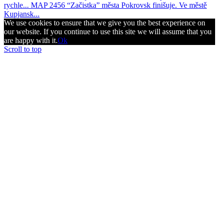
rychle...
MAP 2456 “Začistka” města Pokrovsk finišuje. Ve městě
Kupjansk...
We use cookies to ensure that we give you the best experience on
our website. If you continue to use this site we will assume that you
are happy with it.
Ok
Scroll to top