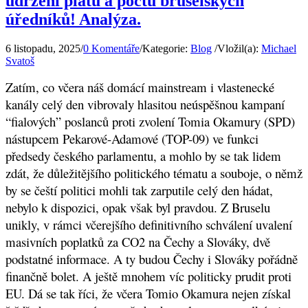
udržení platů a počtů bruselských
úředníků! Analýza.
6 listopadu, 2025
/
0 Komentáře
/
Kategorie:
Blog
/
Vložil(a):
Michael
Svatoš
Zatím, co včera náš domácí mainstream i vlastenecké
kanály celý den vibrovaly hlasitou neúspěšnou kampaní
“fialových” poslanců proti zvolení Tomia Okamury (SPD)
nástupcem Pekarové-Adamové (TOP-09) ve funkci
předsedy českého parlamentu, a mohlo by se tak lidem
zdát, že důležitějšího politického tématu a souboje, o němž
by se čeští politici mohli tak zarputile celý den hádat,
nebylo k dispozici, opak však byl pravdou. Z Bruselu
unikly, v rámci včerejšího definitivního schválení uvalení
masivních poplatků za CO2 na Čechy a Slováky, dvě
podstatné informace. A ty budou Čechy i Slováky pořádně
finančně bolet. A ještě mnohem víc politicky prudit proti
EU. Dá se tak říci, že včera Tomio Okamura nejen získal