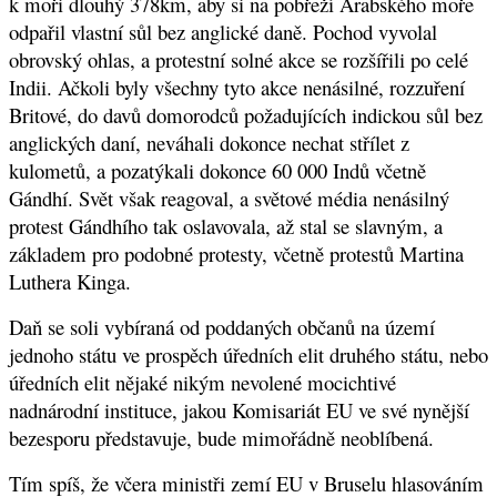
k moři dlouhý 378km, aby si na pobřeží Arabského moře
odpařil vlastní sůl bez anglické daně. Pochod vyvolal
obrovský ohlas, a protestní solné akce se rozšířili po celé
Indii. Ačkoli byly všechny tyto akce nenásilné, rozzuření
Britové, do davů domorodců požadujících indickou sůl bez
anglických daní, neváhali dokonce nechat střílet z
kulometů, a pozatýkali dokonce 60 000 Indů včetně
Gándhí. Svět však reagoval, a světové média nenásilný
protest Gándhího tak oslavovala, až stal se slavným, a
základem pro podobné protesty, včetně protestů Martina
Luthera Kinga.
Daň se soli vybíraná od poddaných občanů na území
jednoho státu ve prospěch úředních elit druhého státu, nebo
úředních elit nějaké nikým nevolené mocichtivé
nadnárodní instituce, jakou Komisariát EU ve své nynější
bezesporu představuje, bude mimořádně neoblíbená.
Tím spíš, že včera ministři zemí EU v Bruselu hlasováním