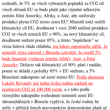
rozhodli, že 5% ze všech vybraných poplatků za CO2 od
všech občanů EU se bude platit jako výpalné některým
zemím Jižní Ameriky, Afriky, a Asie, aby snižovaly
produkci plynu CO2 místo zemí EU! Ministři totiž snížili
klimatický cíl EU, dosáhnout v roce 2040 snížení produkce
CO2 ve všech zemích EU o 90%, na nový klimatický cíl,
dosáhnout snížení pouze 85%, a tímto “úspěchem” se
včera fialová vláda chlubila,
jen lidem zapomněla sdělit, že
ministři včera zároveň v Bruselu schválili, že rozdíl 5%
bude finančně vyplacen zemím Afriky, Asie, a Jižní
Ameriky
. Defacto tak klimatický cíl 90% platí i nadále,
pouze se skládá z položky 85% v EU sníženo, a 5%
Bruselem nakoupeno od zemí mimo EU.
Podle ekonoma
Lukáše Kovandy má jedna česká rodina zaplatit na
poplatcích CO2 až 100 000 ročně
, a z toho podle
včerejšího nákupního rozhodnutí ministrů zemí EU
shromážděných v Bruselu vyplývá, že české rodiny by
měly v příštích letech neevropským domorodcům platit až