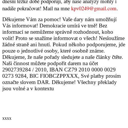
dnešní těžké době podporují, aby naše analýzy mohly i
nadále pokračovat! Mail na mne
kpv0249@gmail.com
.
Děkujeme Vám za pomoc! Vaše dary nám umožňují
Vás informovat! Demokracie umírá ve tmě! Bez
informací se nemůžeme správně rozhodnout, koho
volit! Proto se snažíme informovat o všech! Nesloužíme
žádné straně ani hnutí. Pokud někoho podporujeme, jde
pouze o jednotlivé osoby, které osobně známe.
Děkujeme, že naše pořady sledujete a naše články čtěte.
Naši činnost můžete podpořit
darem na účet
2902739284 / 2010
, IBAN CZ79 2010 0000 0029
0273 9284, BIC FIOBCZPPXXX, Své platby prosím
označte slovem DAR. Děkujeme! Všechny překlady
jsou volné a v kontextu
xxxx