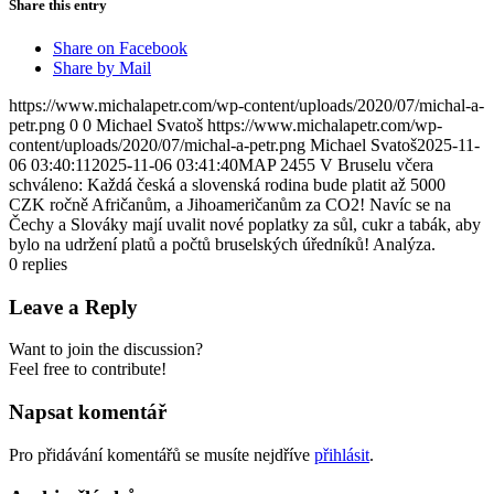
Share this entry
Share on Facebook
Share by Mail
https://www.michalapetr.com/wp-content/uploads/2020/07/michal-a-
petr.png
0
0
Michael Svatoš
https://www.michalapetr.com/wp-
content/uploads/2020/07/michal-a-petr.png
Michael Svatoš
2025-11-
06 03:40:11
2025-11-06 03:41:40
MAP 2455 V Bruselu včera
schváleno: Každá česká a slovenská rodina bude platit až 5000
CZK ročně Afričanům, a Jihoameričanům za CO2! Navíc se na
Čechy a Slováky mají uvalit nové poplatky za sůl, cukr a tabák, aby
bylo na udržení platů a počtů bruselských úředníků! Analýza.
0
replies
Leave a Reply
Want to join the discussion?
Feel free to contribute!
Napsat komentář
Pro přidávání komentářů se musíte nejdříve
přihlásit
.