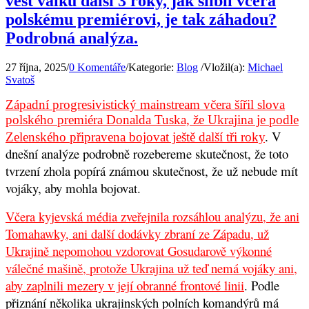
vést válku další 3 roky, jak slíbil včera
polskému premiérovi, je tak záhadou?
Podrobná analýza.
27 října, 2025
/
0 Komentáře
/
Kategorie:
Blog
/
Vložil(a):
Michael
Svatoš
Západní progresivistický mainstream včera šířil slova
polského premiéra Donalda Tuska, že Ukrajina je podle
V
Zelenského připravena bojovat ještě další tři roky
.
dnešní analýze podrobně rozebereme skutečnost, že toto
tvrzení zhola popírá známou skutečnost, že už nebude mít
vojáky, aby mohla bojovat.
Včera kyjevská média zveřejnila rozsáhlou analýzu, že ani
Tomahawky, ani další dodávky zbraní ze Západu, už
Ukrajině nepomohou vzdorovat Gosudarově výkonné
válečné mašině, protože Ukrajina už teď nemá vojáky ani,
aby zaplnili mezery v její obranné frontové linii
. Podle
přiznání několika ukrajinských polních komandýrů má