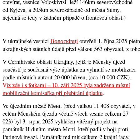
otevírat, vesnice Voloskivtsi leží 146km severovýchodně
od Kyjeva, a 205km severozápadně od města Sumy,
nejedná se tedy v žádném případě o frontovou oblast.)
V ukrajinské vesnici
Волосківці
otevřeli 1. října 2025 pie
ukrajinských státních údajů před válkou 563 obyvatel, z toh
V Černihivské oblasti Ukrajiny, jejíž je Menský újezd
součástí je současná výše úplatku za vyhnutí se mobilizaci
podle místních autorit 20 000 hřiven, (cca 10 000 CZK).
V
iz zde i s fotkami – 10. září 2025 byla zadržena místní
mobilizační komisařka při přebírání úplatku
.
Ve újezdním městě Мені, (před válkou 11 408 obyvatel, v
celém Menském újezdu včetně všech vesnic celkem 27
023) byl 3. srpna 2025 vyhlášen vítězný projekt na
památník Hrdinům města Мені, kteří padli v boji proti
Putinově invazi. Památník má mít celkem 2 krajní řady,