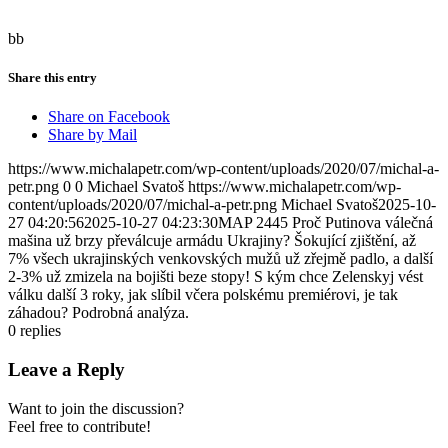
bb
Share this entry
Share on Facebook
Share by Mail
https://www.michalapetr.com/wp-content/uploads/2020/07/michal-a-
petr.png
0
0
Michael Svatoš
https://www.michalapetr.com/wp-
content/uploads/2020/07/michal-a-petr.png
Michael Svatoš
2025-10-
27 04:20:56
2025-10-27 04:23:30
MAP 2445 Proč Putinova válečná
mašina už brzy převálcuje armádu Ukrajiny? Šokující zjištění, až
7% všech ukrajinských venkovských mužů už zřejmě padlo, a další
2-3% už zmizela na bojišti beze stopy! S kým chce Zelenskyj vést
válku další 3 roky, jak slíbil včera polskému premiérovi, je tak
záhadou? Podrobná analýza.
0
replies
Leave a Reply
Want to join the discussion?
Feel free to contribute!