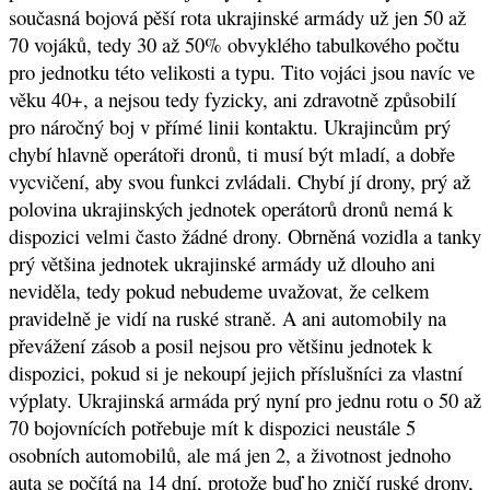
současná bojová pěší rota ukrajinské armády už jen 50 až
70 vojáků, tedy 30 až 50% obvyklého tabulkového počtu
pro jednotku této velikosti a typu. Tito vojáci jsou navíc ve
věku 40+, a nejsou tedy fyzicky, ani zdravotně způsobilí
pro náročný boj v přímé linii kontaktu. Ukrajincům prý
chybí hlavně operátoři dronů, ti musí být mladí, a dobře
vycvičení, aby svou funkci zvládali. Chybí jí drony, prý až
polovina ukrajinských jednotek operátorů dronů nemá k
dispozici velmi často žádné drony. Obrněná vozidla a tanky
prý většina jednotek ukrajinské armády už dlouho ani
neviděla, tedy pokud nebudeme uvažovat, že celkem
pravidelně je vidí na ruské straně. A ani automobily na
převážení zásob a posil nejsou pro většinu jednotek k
dispozici, pokud si je nekoupí jejich příslušníci za vlastní
výplaty. Ukrajinská armáda prý nyní pro jednu rotu o 50 až
70 bojovnících potřebuje mít k dispozici neustále 5
osobních automobilů, ale má jen 2, a životnost jednoho
auta se počítá na 14 dní, protože buď ho zničí ruské drony,