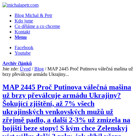
Blog Michal & Petr
Kdo jsme
Co děláme a co chceme
Kontakt
Menu
Facebook
Youtube
Archiv článků
Jste zde:
Úvod
/
Blog
/
MAP 2445 Proč Putinova válečná mašina už
brzy převálcuje armádu Ukrajiny...
MAP 2445 Proč Putinova válečná mašina
už brzy převálcuje armádu Ukrajiny?
Šokující zjištění, až 7% všech
ukrajinských venkovských mužů už
zřejmě padlo, a další 2-3% už zmizela na
bojišti beze stopy! S kým chce Zelenskyj