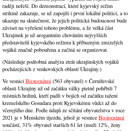
raději neřeší. Do demonstrací, které kyjevský režim
striktně zakazuje, se už zapojili i první lokální politici, a to
ukazuje na skutečnost, že jejich politická budoucnost bude
záviset na vyřešení tohoto problému, a že velká část
Ukrajinek je už arogantním chováním nejvyšších
představitelů kyjevského režimu k příbuzným zmizelých
vojáků značně pobouřena a začíná se organizovat.
(Následuje podrobná analýza ztrát ukrajinských vojáků
pocházejících z venkovských oblastí Ukrajiny.)
Ve vesnici
Волосківці
(563 obyvatel) v Černihivské
oblasti Ukrajiny už od začátku války pietně pohřbili 7
místních hrdinů, kteří padli v bojích od začátku tažení
kremelského Gosudara proti Kyjevskému vůdci až do
včerejšího dne. Podle údajů ze sčítání obyvatelstva v roce
2021 je v Menském újezdu, jehož je vesnice
Волосківці
součástí, 31% obyvatel starších 61 let (muži 12%, ženy