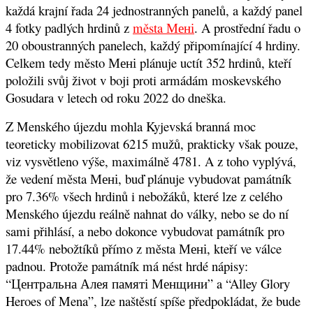
každá krajní řada 24 jednostranných panelů, a každý panel
4 fotky padlých hrdinů z
města Мені
. A prostřední řadu o
20 oboustranných panelech, každý připomínající 4 hrdiny.
Celkem tedy město Мені plánuje uctít 352 hrdinů, kteří
položili svůj život v boji proti armádám moskevského
Gosudara v letech od roku 2022 do dneška.
Z Menského újezdu mohla Kyjevská branná moc
teoreticky mobilizovat 6215 mužů, prakticky však pouze,
viz vysvětleno výše, maximálně 4781. A z toho vyplývá,
že vedení města Мені, buď plánuje vybudovat památník
pro 7.36% všech hrdinů i nebožáků, které lze z celého
Menského újezdu reálně nahnat do války, nebo se do ní
sami přihlásí, a nebo dokonce vybudovat památník pro
17.44% nebožtíků přímo z města Мені, kteří ve válce
padnou. Protože památník má nést hrdé nápisy:
“Центральна Алея памяті Менщини” a “Alley Glory
Heroes of Mena”, lze naštěstí spíše předpokládat, že bude