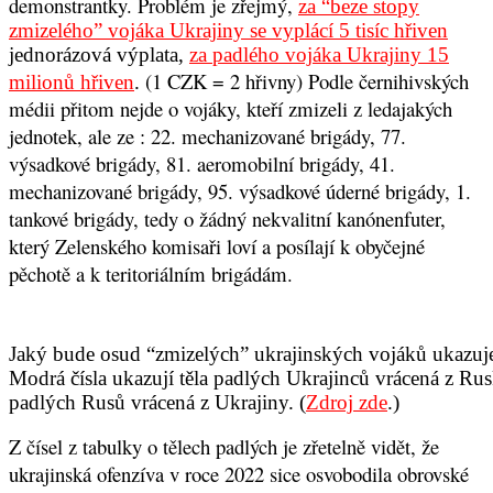
demonstrantky. Problém je zřejmý,
za “beze stopy
zmizelého” vojáka Ukrajiny se vyplácí 5 tisíc hřiven
jednorázová výplata,
za padlého vojáka Ukrajiny 15
(1 CZK = 2 hřivny) Podle černihivských
milionů hřiven
.
médii přitom nejde o vojáky, kteří zmizeli z ledajakých
jednotek, ale ze : 22. mechanizované brigády, 77.
výsadkové brigády, 81. aeromobilní brigády, 41.
mechanizované brigády, 95. výsadkové úderné brigády, 1.
tankové brigády, tedy o žádný nekvalitní kanónenfuter,
který Zelenského komisaři loví a posílají k obyčejné
pěchotě a k teritoriálním brigádám.
Jaký bude osud “zmizelých” ukrajinských vojáků ukazuje 
Modrá čísla ukazují těla padlých Ukrajinců vrácená z Rusk
padlých Rusů vrácená z Ukrajiny. (
Zdroj zde
.)
Z čísel z tabulky o tělech padlých je zřetelně vidět, že
ukrajinská ofenzíva v roce 2022 sice osvobodila obrovské