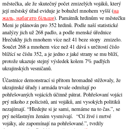
městečka, ale že skutečný počet zmizelých vojáků, který
její městský úřad eviduje je bohužel mnohem vyšší (
на
жаль, набагато більше
). Památník hrdinům ve městečku
Meni je plánován pro 352 hrdinů. Podle naší statistické
analýzy jich už 268 padlo, a podle menské úřednice
Hrečukhy jich mnohem více než 41 beze stopy zmizelo.
Součet 268 a mnohem více než 41 dává s určitostí číslo
blížící se číslu 352, a je jedno z jaké strany se mu blíží,
protože ukazuje stejný výsledek kolem 7% padlých
ukrajinských vesničanů.
Účastnice demonstrací si přitom hromadně stěžovaly, že
ukrajinské úřady i armáda trvale odmítají po
pohřešovaných vojácích účinně pátrat. Pohřešovaní vojáci
prý nikoho z policistů, ani vojáků, ani vysokých politiků
nezajímají. “Hledejte si je sami, nemáme na to čas.”, se
prý nešťastným ženám vysmívají. “Ctí živé i mrtvé
vojáky, ale zapomínají na pohřešované.”, tvrdily