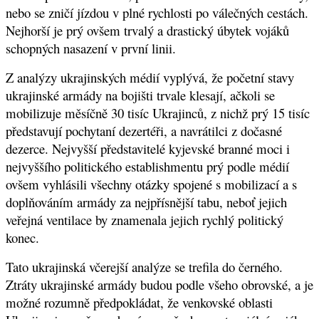
nebo se zničí jízdou v plné rychlosti po válečných cestách.
Nejhorší je prý ovšem trvalý a drastický úbytek vojáků
schopných nasazení v první linii.
Z analýzy ukrajinských médií vyplývá, že početní stavy
ukrajinské armády na bojišti trvale klesají, ačkoli se
mobilizuje měsíčně 30 tisíc Ukrajinců, z nichž prý 15 tisíc
představují pochytaní dezertéři, a navrátilci z dočasné
dezerce. Nejvyšší představitelé kyjevské branné moci i
nejvyššího politického establishmentu prý podle médií
ovšem vyhlásili všechny otázky spojené s mobilizací a s
doplňováním armády za nejpřísnější tabu, neboť jejich
veřejná ventilace by znamenala jejich rychlý politický
konec.
Tato ukrajinská včerejší analýze se trefila do černého.
Ztráty ukrajinské armády budou podle všeho obrovské, a je
možné rozumně předpokládat, že venkovské oblasti