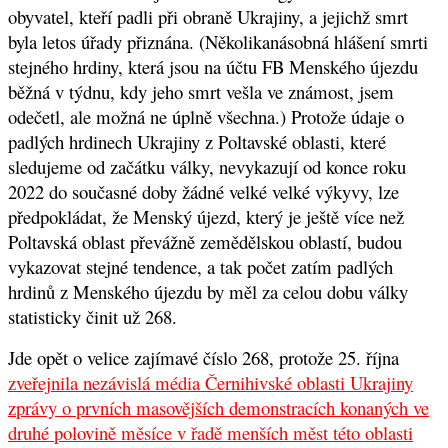
obyvatel, kteří padli při obraně Ukrajiny, a jejichž smrt
byla letos úřady přiznána. (Několikanásobná hlášení smrti
stejného hrdiny, která jsou na účtu FB Menského újezdu
běžná v týdnu, kdy jeho smrt vešla ve známost, jsem
odečetl, ale možná ne úplně všechna.) Protože údaje o
padlých hrdinech Ukrajiny z Poltavské oblasti, které
sledujeme od začátku války, nevykazují od konce roku
2022 do současné doby žádné velké velké výkyvy, lze
předpokládat, že Menský újezd, který je ještě více než
Poltavská oblast převážně zemědělskou oblastí, budou
vykazovat stejné tendence, a tak počet zatím padlých
hrdinů z Menského újezdu by měl za celou dobu války
statisticky činit už 268.
Jde opět o velice zajímavé číslo 268, protože 25. října
zveřejnila nezávislá média Černihivské oblasti Ukrajiny
zprávy o prvních masovějších demonstracích konaných ve
druhé polovině měsíce v řadě menších měst této oblasti