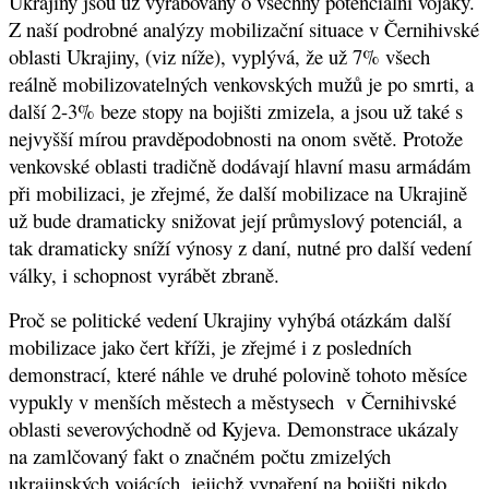
Ukrajiny jsou už vyrabovány o všechny potenciální vojáky.
Z naší podrobné analýzy mobilizační situace v Černihivské
oblasti Ukrajiny, (viz níže), vyplývá, že už 7% všech
reálně mobilizovatelných venkovských mužů je po smrti, a
další 2-3% beze stopy na bojišti zmizela, a jsou už také s
nejvyšší mírou pravděpodobnosti na onom světě. Protože
venkovské oblasti tradičně dodávají hlavní masu armádám
při mobilizaci, je zřejmé, že další mobilizace na Ukrajině
už bude dramaticky snižovat její průmyslový potenciál, a
tak dramaticky sníží výnosy z daní, nutné pro další vedení
války, i schopnost vyrábět zbraně.
Proč se politické vedení Ukrajiny vyhýbá otázkám další
mobilizace jako čert kříži, je zřejmé i z posledních
demonstrací, které náhle ve druhé polovině tohoto měsíce
vypukly v menších městech a městysech v Černihivské
oblasti severovýchodně od Kyjeva. Demonstrace ukázaly
na zamlčovaný fakt o značném počtu zmizelých
ukrajinských vojácích, jejichž vypaření na bojišti nikdo