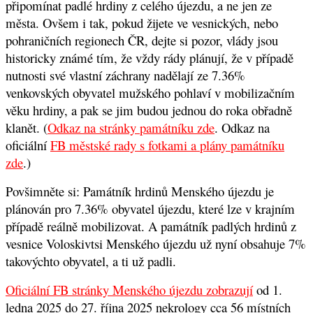
připomínat padlé hrdiny z celého újezdu, a ne jen ze
města. Ovšem i tak, pokud žijete ve vesnických, nebo
pohraničních regionech ČR, dejte si pozor, vlády jsou
historicky známé tím, že vždy rády plánují, že v případě
nutnosti své vlastní záchrany nadělají ze 7.36%
venkovských obyvatel mužského pohlaví v mobilizačním
věku hrdiny, a pak se jim budou jednou do roka obřadně
klanět. (
Odkaz na stránky památníku zde
. Odkaz na
oficiální
FB městské rady s fotkami a plány památníku
zde
.)
Povšimněte si: Památník hrdinů Menského újezdu je
plánován pro 7.36% obyvatel újezdu, které lze v krajním
případě reálně mobilizovat. A památník padlých hrdinů z
vesnice Voloskivtsi Menského újezdu už nyní obsahuje 7%
takovýchto obyvatel, a ti už padli.
Oficiální FB stránky Menského újezdu zobrazují
od 1.
ledna 2025 do 27. října 2025 nekrology cca 56 místních