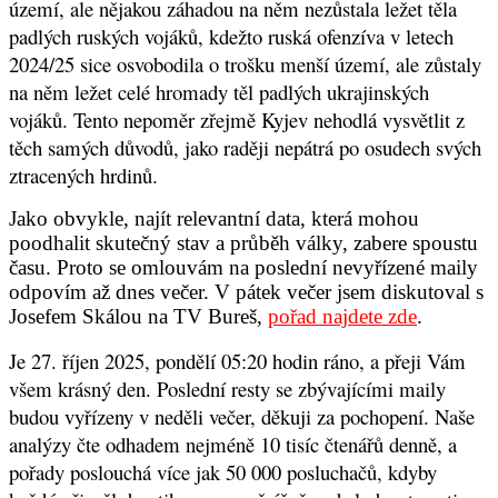
území, ale nějakou záhadou na něm nezůstala ležet těla
padlých ruských vojáků, kdežto ruská ofenzíva v letech
2024/25 sice osvobodila o trošku menší území, ale zůstaly
na něm ležet celé hromady těl padlých ukrajinských
vojáků. Tento nepoměr zřejmě Kyjev nehodlá vysvětlit z
těch samých důvodů, jako raději nepátrá po osudech svých
ztracených hrdinů.
Jako obvykle, najít relevantní data, která mohou
poodhalit skutečný stav a průběh války, zabere spoustu
času. Proto se omlouvám na poslední nevyřízené maily
odpovím až dnes večer. V pátek večer jsem diskutoval s
Josefem Skálou na TV Bureš,
pořad najdete zde
.
Je 27. říjen 2025, pondělí 05:20 hodin ráno, a přeji Vám
všem krásný den. Poslední resty se zbývajícími maily
budou vyřízeny v neděli večer, děkuji za pochopení. Naše
analýzy čte odhadem nejméně 10 tisíc čtenářů denně, a
pořady poslouchá více jak 50 000 posluchačů, kdyby