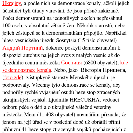
Ukrajiny
, a podle nich se demonstrace konaly, ačkoli jejich
účastníci byli úřady varováni, že jsou přísně zakázané.
Počet demonstrantů na jednotlivých akcích nepřesáhnul
100 osob, v absolutní většině žen. Několik starostů, nebo
jejich zástupců se k demonstrantkám připojilo. Například
hlava vesnického újezdu
Sosnytsia (15 tisíc obyvatel)
Андрій Портний
, dokonce poskytl demonstrantům k
dispozici autobus na jejich svoz z malých vesnic až do
újezdního centra městečka
Сосниця
(6800 obyvatel),
kde
se demonstrace konala
. Nebo, jako Вікторія Прищепа,
(
foto zde
), zástupkyně starosty Menského újezdu, je
podporovaly.
Všechny tyto demonstrace se konaly, aby
podpořily rychlé vyjasnění osudů beze stop ztracených
ukrajinských vojáků. Ljudmila HREČUKHA, vedoucí
odboru péče o děti a o ukrajinské válečné veterány
městečka Meni (11 408 obyvatel) novinářům přiznala, že
jenom na její úřad se v poslední době už obrátili přímí
příbuzní 41 beze stopy ztracených vojáků pocházejících z