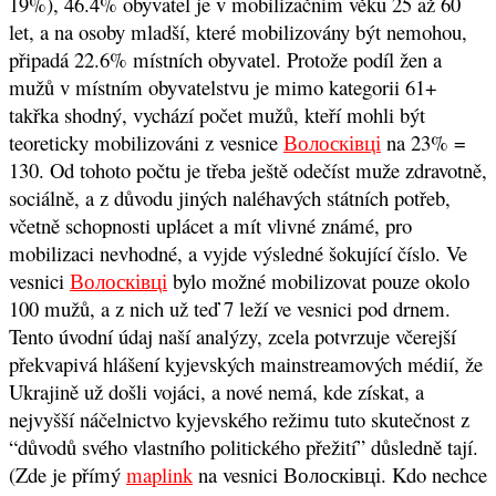
19%), 46.4% obyvatel je v mobilizačním věku 25 až 60
let, a na osoby mladší, které mobilizovány být nemohou,
připadá 22.6% místních obyvatel. Protože podíl žen a
mužů v místním obyvatelstvu je mimo kategorii 61+
takřka shodný, vychází počet mužů, kteří mohli být
teoreticky mobilizováni z vesnice
Волосківці
na 23% =
130. Od tohoto počtu je třeba ještě odečíst muže zdravotně,
sociálně, a z důvodu jiných naléhavých státních potřeb,
včetně schopnosti uplácet a mít vlivné známé, pro
mobilizaci nevhodné, a vyjde výsledné šokující číslo. Ve
vesnici
Волосківці
bylo možné mobilizovat pouze okolo
100 mužů, a z nich už teď 7 leží ve vesnici pod drnem.
Tento úvodní údaj naší analýzy, zcela potvrzuje včerejší
překvapivá hlášení kyjevských mainstreamových médií, že
Ukrajině už došli vojáci, a nové nemá, kde získat, a
nejvyšší náčelnictvo kyjevského režimu tuto skutečnost z
“důvodů svého vlastního politického přežití” důsledně tají.
(Zde je přímý
maplink
na vesnici Волосківці. Kdo nechce