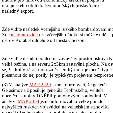
ukrajinského obilí do černomořských přístavů pro
následný export.
Zde vidíte následek včerejšího ruského bombardování mo
Zde
na tomto videu
ze včerejšího útoku si můžete udělat
ostrov Korabel odděluje od města Cherson
.
Zde vidíte detailní pohled na zastavěný prostor ostrova K
velká bažina, a na severu 2x3km zastavěná plocha. Na o
se, že druhý zásah most zničí. Druhý most je menší typick
přesunout do něj posily, je typickým projevem bezprostř
(3) V analýze
MAP 2229
jsme informovali, že generál
Gerasimov už posiluje generála Teplinského, velitele
operační skupiny DNĚPR pontonovými soulodími. V
analýze
MAP 2354
jsme informovali o velké poradě
nejvyšších ruských vojevůdců na velitelském stanovišti
generála Teplinského, a o probíhajícím intenzivním