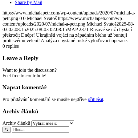
Share by Mail
https://www.michalapetr.com/wp-content/uploads/2020/07/michal-a-
petr.png
0
0
Michael Svatoš
https://www.michalapetr.com/wp-
content/uploads/2020/07/michal-a-petr.png
Michael Svatoš
2025-08-
03 02:08:15
2025-08-03 02:08:15
MAP 2371 Rusové se už chystají
překročit Dněpr! Ukrajinští vojáci na západním břehu už buntují
proti svému velení! Analýza chystané ruské vyloďovací operace.
0
replies
Leave a Reply
Want to join the discussion?
Feel free to contribute!
Napsat komentář
Pro přidávání komentářů se musíte nejdříve
přihlásit
.
Archiv článků
Archiv článků