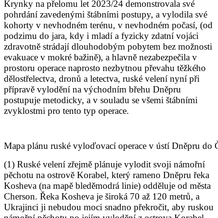
Krynky na přelomu let 2023/24 demonstrovala své
pohrdání zavedenými štábními postupy, a vylodila své
kohorty v nevhodném terénu, v nevhodném počasí, (od
podzimu do jara, kdy i mladí a fyzicky zdatní vojáci
zdravotně strádají dlouhodobým pobytem bez možnosti
evakuace v mokré bažině), a hlavně nezabezpečila v
prostoru operace naprosto nezbytnou převahu těžkého
dělostřelectva, dronů a letectva, ruské velení nyní při
přípravě vylodění na východním břehu Dněpru
postupuje metodicky, a v souladu se všemi štábními
zvyklostmi pro tento typ operace.
Mapa plánu ruské vyloďovací operace v ústí Dněpru do Č
(1) Ruské velení zřejmě plánuje vylodit svoji námořní
pěchotu na ostrově Korabel, který rameno Dněpru řeka
Kosheva (na mapě bleděmodrá linie) odděluje od města
Cherson. Řeka Kosheva je široká 70 až 120 metrů, a
Ukrajinci ji nebudou moci snadno překročit, aby ruskou
námořní pěchotu po jejím vylodění z ostrova Korabel