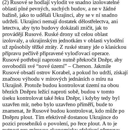
(2) Rusové se hodlají vylodit ve snadno izolovatelné
oblasti plné pevných, suchých budov, a ne v žádné
bažině, jako to udělali Ukrajinci, aby se v ní snadno
udrželi. Ukrajinci nemají dostatek dělostřelectva, ani
letectva, aby tyto budovy dokázali zničit, jak to
provádějí Rusové. Ruské drony už celou oblast
izolovaly, a ukrajinským jednotkám v oblasti vylodění
už způsobily těžké ztráty. Z ruské strany jde o klasickou
přípravu pečlivě připravené vyloďovací operace.
Rusové potřebují naprosto nutně překročit Dněpr, aby
osvobodili své “nové území” – Cherson. Jakmile
Rusové obsadí ostrov Korabel, a pokud ho udrží, získají
značnou výhodu v mírových jednáních o míru na
Ukrajině. Protože budou kontrolovat území na obou
březích Dněpru ležící naproti sobě, budou v tomto
úseku kontrolovat také řeku Dněpr, i kdyby tedy byl
uzavřen mír, nebo bylo uzavřeno příměří, bude to
znamenat, že Rusové budou kontrolovat, kdo může po
Dněpru plout. Tím efektivně dostanou Ukrajince do
pozici prosebníků o povolení, po řece plout. A to je
nutnost pro mírovou ekonomicky efektivní přepravu