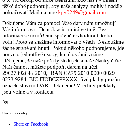
těžké době podporují, aby naše analýzy mohly i nadále
pokračovat! Mail na mne
kpv0249@gmail.com
.
Děkujeme Vám za pomoc! Vaše dary nám umožňují
Vás informovat! Demokracie umírá ve tmě! Bez
informací se nemůžeme správně rozhodnout, koho
volit! Proto se snažíme informovat o všech! Nesloužíme
žádné straně ani hnutí. Pokud někoho podporujeme, jde
pouze o jednotlivé osoby, které osobně známe.
Děkujeme, že naše pořady sledujete a naše články čtěte.
Naši činnost můžete podpořit
darem na účet
2902739284 / 2010
, IBAN CZ79 2010 0000 0029
0273 9284, BIC FIOBCZPPXXX, Své platby prosím
označte slovem DAR. Děkujeme! Všechny překlady
jsou volné a v kontextu
fgq
Share this entry
Share on Facebook