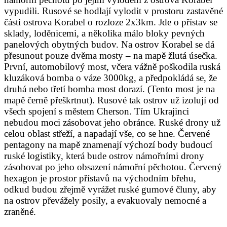
vypudili. Rusové se hodlají vylodit v prostoru zastavěné
části ostrova Korabel o rozloze 2x3km. Jde o přístav se
sklady, loděnicemi, a několika málo bloky pevných
panelových obytných budov. Na ostrov Korabel se dá
přesunout pouze dvěma mosty – na mapě žlutá úsečka.
První, automobilový most, včera vážně poškodila ruská
kluzáková bomba o váze 3000kg, a předpokládá se, že
druhá nebo třetí bomba most dorazí. (Tento most je na
mapě černě přeškrtnut). Rusové tak ostrov už izolují od
všech spojení s městem Cherson. Tím Ukrajinci
nebudou moci zásobovat jeho obránce. Ruské drony už
celou oblast střeží, a napadají vše, co se hne. Červené
pentagony na mapě znamenají výchozí body budoucí
ruské logistiky, která bude ostrov námořními drony
zásobovat po jeho obsazení námořní pěchotou. Červený
hexagon je prostor přístavů na východním břehu,
odkud budou zřejmě vyrážet ruské gumové čluny, aby
na ostrov převážely posily, a evakuovaly nemocné a
zraněné.