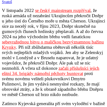
Svatoš
V listopadu 2022
se český mainstream rozplýval
, že
ruská armáda už nezabrání Ukrajincům překročit Dněpr
u jeho ústí do Černého moře u města Cherson. Ukrajinci
sice za necelý rok, v říjnu 2023, Dněpr skutečně na
gumových člunech hrdinsky přeplavali. A až do června
2024 na jeho východním břehu vedli fanatickou
sebevražednou bitvu o maličkou bezvýznamnou bažinu
Krynky
. Při níž zbůhdarma obětovali několik tisíc
svých nejlepších mladých vojáků. Jen aby se Zelenskyj
mohl v Londýně a v Bruselu naparovat, že je udatný
vojevůdce, že překročil Dněpr. Ale pak už se nic
nezmohli. A včera už dokonce
začali příslušníci jejich
elitní 34. brigády námořní pěchoty buntovat
proti
svému novému veliteli plukovníkovi Dmytro
Pulintsovi, že jim vydává nesmyslné rozkazy, že mají
obrovské ztráty, a že k obraně západního břehu Dněpru
ve městě Cherson už brzo nikdo nezbude.
Zatímco Kyjevská generalita pří svém vylodění v bažině