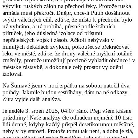
výcviku ruských záloh na přechod řeky. Protože ruská
armáda musí překročit Dněpr, chce-li Putin dosáhnout
svých válečných cílů, zdá se, že místo k přechodu bylo
už vybráno, a už probíhá, přesně podle štábních
příruček, jeho důsledná izolace od přísunů
nepřátelských vojsk i zásob. Ačkoli nebývalo v
minulých dekádách zvykem, pokoušet se překračovat
řeku ve městě, zdá se, že drony válečné myšlení totálně
změnily, protože umožňují precizně vyhladit obránce i v
městské zástavbě, a dokonale celý prostor vylodění
izolovat.
Na Šumavě jsem v noci z pátku na sobotu natočil dva
pořady. Jakmile budou sestříhány, dám na ně odkazy.
Zítra vyjde další analýza.
Je neděle 3. srpen 2025, 04:07 ráno. Přeji všem krásné
prázdniny!
Naše analýzy čte odhadem nejméně 10 tisíc
lidí denně, kdyby každý přispěl desetikorunou měsíčně,
nebyly by starosti. Protože tomu tak není, a doba je zlá,
o to víc děkuji od srdce čtenářům, kdo nás i v dnešní