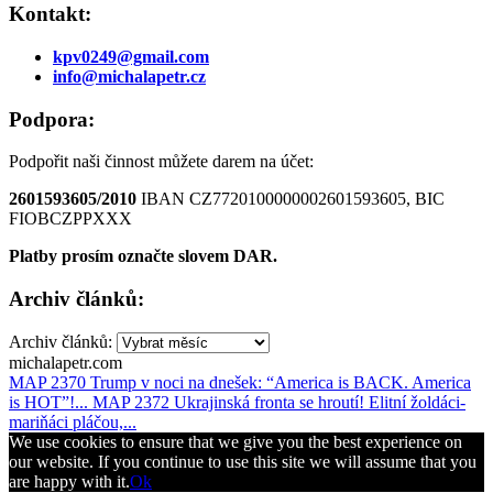
Kontakt:
kpv0249@gmail.com
info@michalapetr.cz
Podpora:
Podpořit naši činnost můžete darem na účet:
2601593605/2010
IBAN CZ7720100000002601593605, BIC
FIOBCZPPXXX
Platby prosím označte slovem DAR.
Archiv článků:
Archiv článků:
michalapetr.com
MAP 2370 Trump v noci na dnešek: “America is BACK. America
is HOT”!...
MAP 2372 Ukrajinská fronta se hroutí! Elitní žoldáci-
mariňáci pláčou,...
We use cookies to ensure that we give you the best experience on
our website. If you continue to use this site we will assume that you
are happy with it.
Ok