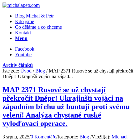
Blog Michal & Petr
Kdo jsme
Co děláme a co chceme
Kontakt
Menu
Facebook
Youtube
Archiv článků
Jste zde:
Úvod
/
Blog
/
MAP 2371 Rusové se už chystají překročit
Dněpr! Ukrajinští vojáci na západ...
MAP 2371 Rusové se už chystají
překročit Dněpr! Ukrajinští vojáci na
západním břehu už buntují proti svému
velení! Analýza chystané ruské
vyloďovací operace.
3 srpna, 2025
/
0 Komentáře
/
Kategorie:
Blog
/
Vložil(a):
Michael