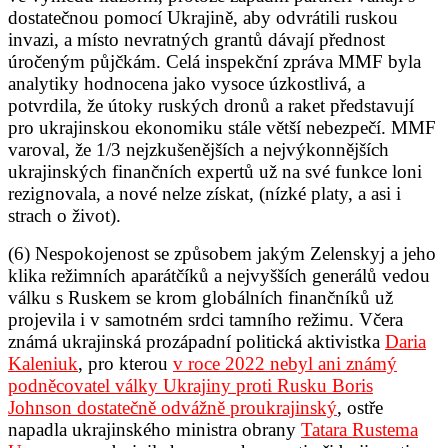
dostatečnou pomocí Ukrajině, aby odvrátili ruskou
invazi, a místo nevratných grantů dávají přednost
úročeným půjčkám. Celá inspekční zpráva MMF byla
analytiky hodnocena jako vysoce úzkostlivá, a
potvrdila, že útoky ruských dronů a raket představují
pro ukrajinskou ekonomiku stále větší nebezpečí. MMF
varoval, že 1/3 nejzkušenějších a nejvýkonnějších
ukrajinských finančních expertů už na své funkce loni
rezignovala, a nové nelze získat, (nízké platy, a asi i
strach o život).
(6)
Nespokojenost se způsobem jakým Zelenskyj a jeho
klika režimních aparátčíků a nejvyšších generálů vedou
válku s Ruskem se krom globálních finančníků už
projevila i v samotném srdci tamního režimu. Včera
známá ukrajinská prozápadní politická aktivistka
Daria
Kaleniuk
, pro kterou
v roce 2022 nebyl ani známý
podněcovatel války Ukrajiny proti Rusku Boris
Johnson dostatečně odvážně proukrajinský
, ostře
napadla ukrajinského ministra obrany
Tatara Rustema