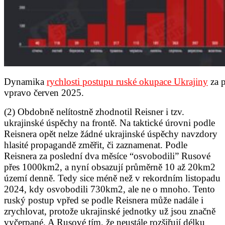
Dynamika
rychlosti postupu ruské okupace Ukrajiny
za p
vpravo červen 2025.
(2)
Obdobně nelítostně zhodnotil Reisner i tzv.
ukrajinské úspěchy na frontě. Na taktické úrovni podle
Reisnera opět nelze žádné ukrajinské úspěchy navzdory
hlasité propagandě změřit, či zaznamenat. Podle
Reisnera za poslední dva měsíce “osvobodili” Rusové
přes 1000km2, a nyní obsazují průměrně 10 až 20km2
území denně. Tedy sice méně než v rekordním listopadu
2024, kdy osvobodili 730km2, ale ne o mnoho. Tento
ruský postup vpřed se podle Reisnera může nadále i
zrychlovat, protože ukrajinské jednotky už jsou značně
vyčerpané. A Rusové tím, že neustále rozšiřují délku