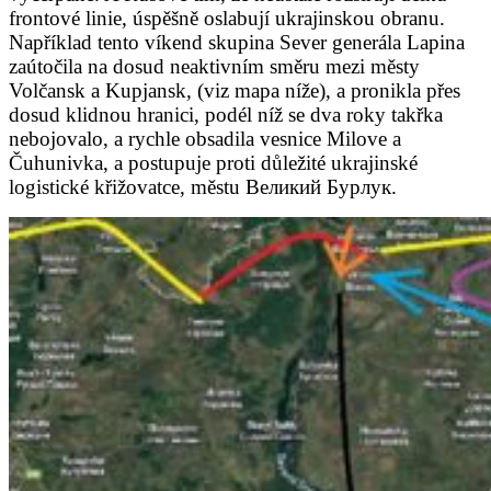
frontové linie, úspěšně oslabují ukrajinskou obranu.
Například tento víkend skupina Sever generála Lapina
zaútočila na dosud neaktivním směru mezi městy
Volčansk a Kupjansk, (viz mapa níže), a pronikla přes
dosud klidnou hranici, podél níž se dva roky takřka
nebojovalo, a rychle obsadila vesnice Milove a
Čuhunivka, a postupuje proti důležité ukrajinské
logistické křižovatce, městu
Великий Бурлук.