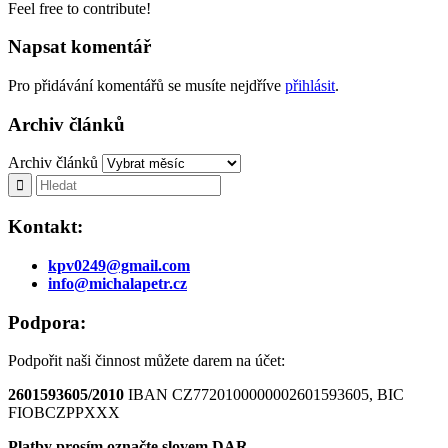
Feel free to contribute!
Napsat komentář
Pro přidávání komentářů se musíte nejdříve
přihlásit
.
Archiv článků
Archiv článků
Kontakt:
kpv0249@gmail.com
info@michalapetr.cz
Podpora:
Podpořit naši činnost můžete darem na účet:
2601593605/2010
IBAN CZ7720100000002601593605, BIC
FIOBCZPPXXX
Platby prosím označte slovem DAR.