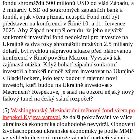
fondu shromáždit 500 milionů USD od vlád Západu, a
2 miliardy USD od soukromých západních bank a
fondů, a jak včera přiznal, neuspěl. Fond měl být
představen na konferenci v Římě 10. a 11. července
2025. Aby Západ neutrpěl ostudu, že jeho největší
soukromý investiční fond nedokázal pro investice na
Ukrajině za dva roky shromáždit mrzkých 2.5 miliardy
dolarů, byl rychlou nápravou situace před plánovanou
konferencí v Římě pověřen Macron. Vyvstává tak
zajímavá otázka: Když bohatí západní soukromí
investoři a bankéři neměli zájem investovat na Ukrajině
s BlackRockem, kdo tedy budou ti tajemní noví
investoři, kteří budou na Ukrajině investovat s
Macronem? Respektive, je snad na obzoru nějaký nový
fialový tunel na český státní rozpočet?
(5)
Washingtonský Mezinárodní měnový fond včera po
inspekci Kyjeva varoval
,
že další pokračování ve válce
ukrajinská ekonomika dlouhodobě nevydrží. Obnovení
životaschopnosti ukrajinské ekonomiky je podle MMF
ve výhledu iluzorní, protože západní partneři váhají s