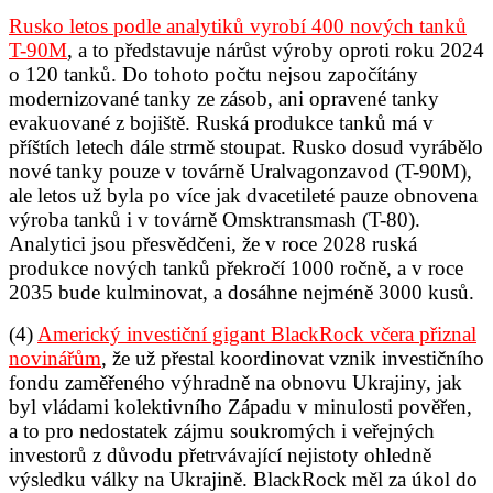
Rusko letos podle analytiků vyrobí 400 nových tanků
T-90M
,
a to představuje nárůst výroby oproti roku 2024
o 120 tanků. Do tohoto počtu nejsou započítány
modernizované tanky ze zásob, ani opravené tanky
evakuované z bojiště. Ruská produkce tanků má v
příštích letech dále strmě stoupat. Rusko dosud vyrábělo
nové tanky pouze v továrně Uralvagonzavod (T-90M),
ale letos už byla po více jak dvacetileté pauze obnovena
výroba tanků i v továrně Omsktransmash (T-80).
Analytici jsou přesvědčeni, že v roce 2028 ruská
produkce nových tanků překročí 1000 ročně, a v roce
2035 bude kulminovat, a dosáhne nejméně 3000 kusů.
(4)
Americký investiční gigant BlackRock včera přiznal
novinářům
, že už přestal koordinovat vznik investičního
fondu zaměřeného výhradně na obnovu Ukrajiny, jak
byl vládami kolektivního Západu v minulosti pověřen,
a to pro nedostatek zájmu soukromých i veřejných
investorů z důvodu přetrvávající nejistoty ohledně
výsledku války na Ukrajině. BlackRock měl za úkol do