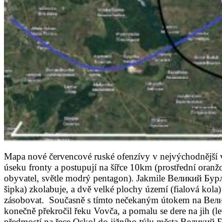
Mapa nové červencové ruské ofenzívy v nejvýchodnější v
úseku fronty a postupují na šířce 10km (prostřední oranžo
obyvatel, světle modrý pentagon). Jakmile Великий Бурл
šipka) zkolabuje, a dvě velké plochy území (fialová kola
zásobovat. Současně s tímto nečekaným útokem na Велик
konečně překročil řeku Vovča, a pomalu se dere na jih (
předmostí na řece Oskol do jižního týlu města Великий Б