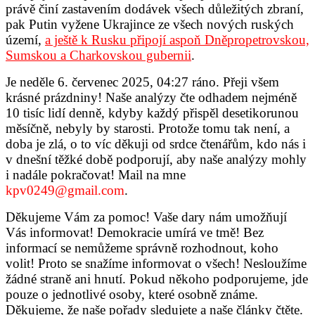
právě činí zastavením dodávek všech důležitých zbraní,
pak Putin vyžene Ukrajince ze všech nových ruských
území,
a ještě k Rusku připojí aspoň Dněpropetrovskou,
Sumskou a Charkovskou gubernii
.
Je neděle 6. červenec 2025, 04:27 ráno. Přeji všem
krásné prázdniny! Naše analýzy čte odhadem nejméně
10 tisíc lidí denně, kdyby každý přispěl desetikorunou
měsíčně, nebyly by starosti. Protože tomu tak není, a
doba je zlá, o to víc děkuji od srdce čtenářům, kdo nás i
v dnešní těžké době podporují, aby naše analýzy mohly
i nadále pokračovat! Mail na mne
kpv0249@gmail.com
.
Děkujeme Vám za pomoc! Vaše dary nám umožňují
Vás informovat! Demokracie umírá ve tmě! Bez
informací se nemůžeme správně rozhodnout, koho
volit! Proto se snažíme informovat o všech! Nesloužíme
žádné straně ani hnutí. Pokud někoho podporujeme, jde
pouze o jednotlivé osoby, které osobně známe.
Děkujeme, že naše pořady sledujete a naše články čtěte.