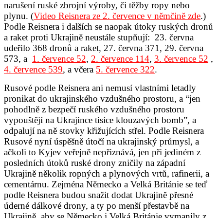
narušení ruské zbrojní výroby, či těžby ropy nebo
plynu. (
Video Reisnera ze 2. července v němčině zde
.)
Podle Reisnera i dalších se naopak útoky ruských dronů
a raket proti Ukrajině neustále stupňují: 23. června
udeřilo 368 dronů a raket, 27. června 371, 29. června
573, a
1. července 52
,
2. července 114
,
3. července 52
,
4. července 539
, a včera
5. července 322
.
Rusové podle Reisnera ani nemusí vlastními letadly
pronikat do ukrajinského vzdušného prostoru, a “jen
pohodlně z bezpečí ruského vzdušného prostoru
vypouštějí na Ukrajince tisíce klouzavých bomb”, a
odpalují na ně stovky křižujících střel. Podle Reisnera
Rusové nyní úspěšně útočí na ukrajinský průmysl, a
ačkoli to Kyjev veřejně nepřiznává, jen při jediném z
posledních útoků ruské drony zničily na západní
Ukrajině několik ropných a plynových vrtů, rafinerii, a
cementárnu. Zejména Německo a Velká Británie se teď
podle Reisnera budou snažit dodat Ukrajině přesné
úderné dálkové drony, a ty po menší přestavbě na
Ukrajině, aby se Německo i Velká Británie vymanily z