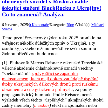
obrněných vozidel v Rusku a náhlé
šokující stažení BlackRocku z Ukrajiny!
Co to znamená? Analýza.
6 července, 2025
/
0 Komentáře
/
Kategorie:
Blog
/
Vložil(a):
Michael
Svatoš
Tento první červencový týden roku 2025 proniklo na
veřejnost několik důležitých zpráv o Ukrajině, a ty
osudu kyjevského režimu nevěstí ve svém souhrnu
žádnou přívětivou budoucnost.
(1) Plukovník Marcus Reisner z rakouské Tereziánské
válečné akademie chladnokrevně označil všechny
“spektakulární”
zprávy šířící se západním
mainstreamem, která mají dokazovat údajně úspěšné
útoky ukrajinských dálkových dronů proti ruskému
obrannému a energetickému průmyslu
, za pouhý
propagandistický humbuk. Podle Reisnera nemá
výsledek všech těchto “úspěšných” ukrajinských útoků
žádný měřitelný
(
messbar
)
efekt na zpomalení nebo