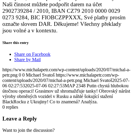
Naši činnost můžete podpořit
darem na účet
2902739284 / 2010
, IBAN CZ79 2010 0000 0029
0273 9284, BIC FIOBCZPPXXX, Své platby prosím
označte slovem DAR. Děkujeme! Všechny překlady
jsou volné a v kontextu.
Share this entry
Share on Facebook
Share by Mail
https://www.michalapetr.com/wp-content/uploads/2020/07/michal-a-
petr.png
0
0
Michael Svatoš
https://www.michalapetr.com/wp-
content/uploads/2020/07/michal-a-petr.png
Michael Svatoš
2025-07-
06 02:27:53
2025-07-06 02:27:53
MAP 2348 Putin chystá hlubokou
útočnou operaci! Grasimov už shromažďuje tanky! Obrovský nárůst
výroby obrněných vozidel v Rusku a náhlé šokující stažení
BlackRocku z Ukrajiny! Co to znamená? Analýza.
0
replies
Leave a Reply
Want to join the discussion?