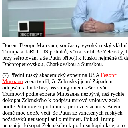
Docent Геворг Мирзаян, současný vysoký ruský vládní 
Trumpa a dalších US politiků, včera tvrdil, že Zelensky
brzy sešrotován, a že Putin připojí k Rusku nejméně tři d
Dněpropetrovskou, Charkovskou a Sumskou.
(7) Přední ruský akademický expert na USA
Геворг
Мирзаян
včera tvrdil, že Zelenskyj je už Západem
odepsán, a bude brzy Washingtonem sešrotován.
Trumpovi podle experta Мирзаянa nezbývá, než rychle
dokopat Zelenského k podpisu mírové smlouvy zcela
podle Putinových podmínek, protože všichni v Bílém
domě moc dobře vědí, že Putin ze vznesených ruských
požadavků neustoupí ani o milimetr. Pokud Trump
neuspěje dokopat Zelenského k podpisu kapitulace, a to