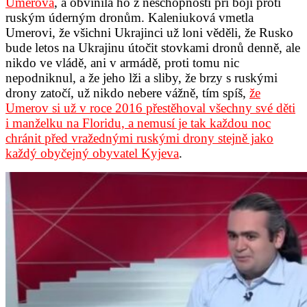
Umerova
, a obvinila ho z neschopnosti při boji proti
ruským úderným dronům. Kaleniuková vmetla
Umerovi, že všichni Ukrajinci už loni věděli, že Rusko
bude letos na Ukrajinu útočit stovkami dronů denně, ale
nikdo ve vládě, ani v armádě, proti tomu nic
nepodniknul, a že jeho lži a sliby, že brzy s ruskými
drony zatočí, už nikdo nebere vážně, tím spíš,
že
Umerov si už v roce 2016 přestěhoval všechny své děti
i manželku na Floridu, a nemusí je tak každou noc
chránit před vražednými ruskými drony stejně jako
každý obyčejný obyvatel Kyjeva
.