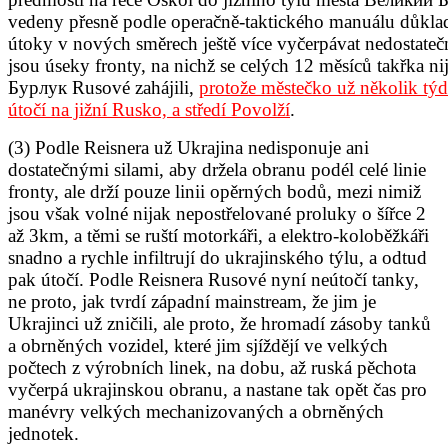
vedeny přesně podle operačně-taktického manuálu důkla
útoky v nových směrech ještě více vyčerpávat nedostatečné 
jsou úseky fronty, na nichž se celých 12 měsíců takřka 
Бурлук Rusové zahájili,
protože městečko už několik týd
útočí na jižní Rusko, a středí Povolží
.
(3) Podle Reisnera už Ukrajina nedisponuje ani
dostatečnými silami, aby držela obranu podél celé linie
fronty, ale drží pouze linii opěrných bodů
, mezi nimiž
jsou však volné nijak nepostřelované proluky o šířce 2
až 3km, a těmi se ruští motorkáři, a elektro-koloběžkáři
snadno a rychle infiltrují do ukrajinského týlu, a odtud
pak útočí. Podle Reisnera Rusové nyní neútočí tanky,
ne proto, jak tvrdí západní mainstream, že jim je
Ukrajinci už zničili, ale proto, že hromadí zásoby tanků
a obrněných vozidel, které jim sjíždějí ve velkých
počtech z výrobních linek, na dobu, až ruská pěchota
vyčerpá ukrajinskou obranu, a nastane tak opět čas pro
manévry velkých mechanizovaných a obrněných
jednotek.