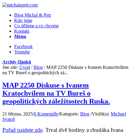
Blog Michal & Petr
Kdo jsme
Co děláme a co chceme
Kontakt
Menu
Facebook
Youtube
Archiv článků
Jste zde:
Úvod
/
Blog
/
MAP 2250 Diskuse s Ivanem Kratochvílem
na TV Bureš o geopolitických zá...
MAP 2250 Diskuse s Ivanem
Kratochvílem na TV Bureš o
geopolitických záležitostech Ruska.
21 března, 2025
/
0 Komentáře
/
Kategorie:
Blog
/
Vložil(a):
Michael
Svatoš
Pořad najdete zde
. Trval dvě hodiny a chudáka Ivana