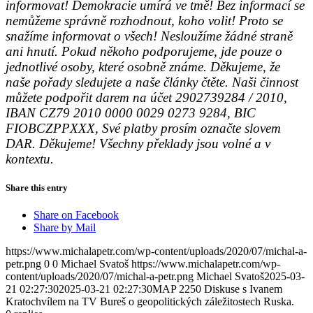
informovat! Demokracie umírá ve tmě! Bez informací se
nemůžeme správně rozhodnout, koho volit! Proto se
snažíme informovat o všech! Nesloužíme žádné straně
ani hnutí. Pokud někoho podporujeme, jde pouze o
jednotlivé osoby, které osobně známe. Děkujeme, že
naše pořady sledujete a naše články čtěte. Naši činnost
můžete podpořit darem na účet 2902739284 / 2010,
IBAN CZ79 2010 0000 0029 0273 9284, BIC
FIOBCZPPXXX, Své platby prosím označte slovem
DAR. Děkujeme! Všechny překlady jsou volné a v
kontextu.
Share this entry
Share on Facebook
Share by Mail
https://www.michalapetr.com/wp-content/uploads/2020/07/michal-a-
petr.png
0
0
Michael Svatoš
https://www.michalapetr.com/wp-
content/uploads/2020/07/michal-a-petr.png
Michael Svatoš
2025-03-
21 02:27:30
2025-03-21 02:27:30
MAP 2250 Diskuse s Ivanem
Kratochvílem na TV Bureš o geopolitických záležitostech Ruska.