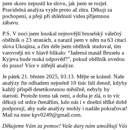
jsem skoro nepustil ke slovu, jak jsem se rozjel.
Pravidelná analýza vyjde proto až zítra. Děkuji za
pochopení, a přeji při shlédnutí videa příjemnou
zábavu.
P.S. V noci jsem louskal nejnovější bruselský válečný
oběžník o 23 stranách, a narazil jsem v něm na 63 citací
slova Ukrajina, a čím déle jsem oběžník studoval, tím
varovněji mi v hlavě blikalo: “Jaderná masáž Bruselu a
Kyjeva bude ruská odpověď!”, pokud oběžník uvedou
do praxe! Více v zítřejší analýze.
Je pátek 21. březen 2025, 03.13. Mějte se krásně. Naše
analýzy čte odhadem nejméně 10 tisíc lidí denně, kdyby
každý přispěl desetikorunou měsíčně, nebyly by
starosti. Protože tomu tak není, a doba je zlá, o to víc
děkuji od srdce čtenářům, kdo nás i v dnešní těžké době
podporují, aby naše analýzy mohly i nadále pokračovat!
Mail na mne kpv0249@gmail.com.
Děkujeme Vám za pomoc! Vaše dary nám umožňují Vás