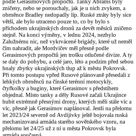
podle Gerasimových propočtů. Tanky Abrams byly
zničeny, nebo se porouchaly, jak je u nich zvykem, a
obrněnce Bradley nedopadly líp. Ruské ztráty byly sice
větší, ale bylo utraceno pouze to, co by bylo s
příchodem ukrajinských dronů za devět měsíců zničeno
stejně. Na konci výměny, v lednu 2024, nezbylo
Zalužnému nic, než vykrvácené brigády, které už neměl
čím nahradit, ale Mordvičev měl přesně podle
Gerasimových propočtů jen trošku otlučené divize. A ty
se daly do pohybu, a celé jaro, léto a podzim před sebou
hnaly zbytky ukrajinských tlup až k městu Pokrovsk.
Při tomto postupu vpřed Rusové plánovaně přesedali z
lehkých obrněnců na čínské terénní motocykly,
čtyřkolky a buginy, které Gerasimov s předstihem
objednal. Místo tanky a děly Rusové začali Ukrajince
hubit extrémně přesnými drony, kterých měli stále víc a
víc, přesně jak Gerasimov naplánoval. Jestli na přelomu
let 2023/24 severně od Avdijivky ještě bojovala ruská
mechanizovaná armáda starého sovětského vzoru, na
přelomu let 24/25 už z ní u města Pokrovsk byla
armáda současná.