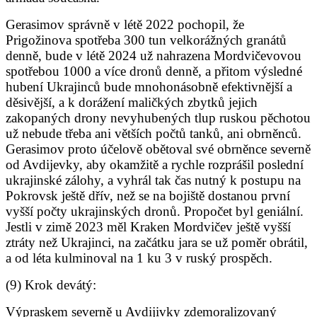
Gerasimov správně v létě 2022 pochopil, že
Prigožinova spotřeba 300 tun velkorážných granátů
denně, bude v létě 2024 už nahrazena Mordvičevovou
spotřebou 1000 a více dronů denně, a přitom výsledné
hubení Ukrajinců bude mnohonásobně efektivnější a
děsivější, a k dorážení maličkých zbytků jejich
zakopaných drony nevyhubených tlup ruskou pěchotou
už nebude třeba ani větších počtů tanků, ani obrněnců.
Gerasimov proto účelově obětoval své obrněnce severně
od Avdijevky, aby okamžitě a rychle rozprášil poslední
ukrajinské zálohy, a vyhrál tak čas nutný k postupu na
Pokrovsk ještě dřív, než se na bojiště dostanou první
vyšší počty ukrajinských dronů. Propočet byl geniální.
Jestli v zimě 2023 měl Kraken Mordvičev ještě vyšší
ztráty než Ukrajinci, na začátku jara se už poměr obrátil,
a od léta kulminoval na 1 ku 3 v ruský prospěch.
(9) Krok devátý:
Výpraskem severně u Avdijivky zdemoralizovaný