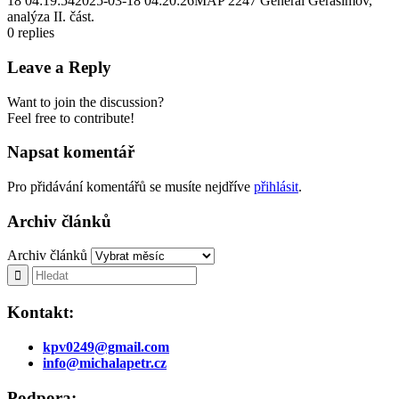
18 04:19:54
2025-03-18 04:20:26
MAP 2247 Generál Gerasimov,
analýza II. část.
0
replies
Leave a Reply
Want to join the discussion?
Feel free to contribute!
Napsat komentář
Pro přidávání komentářů se musíte nejdříve
přihlásit
.
Archiv článků
Archiv článků
Kontakt:
kpv0249@gmail.com
info@michalapetr.cz
Podpora: