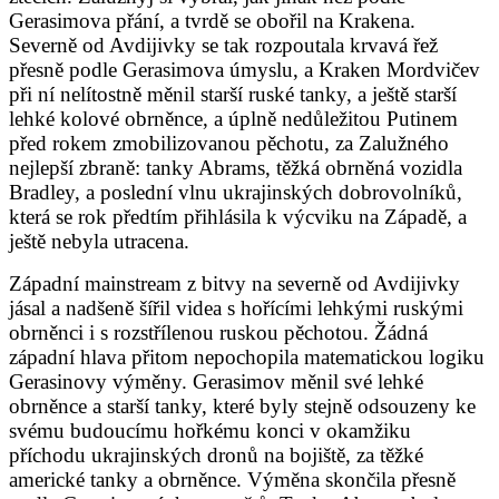
Gerasimova přání, a tvrdě se obořil na Krakena.
Severně od Avdijivky se tak rozpoutala krvavá řež
přesně podle Gerasimova úmyslu, a Kraken Mordvičev
při ní nelítostně měnil starší ruské tanky, a ještě starší
lehké kolové obrněnce, a úplně nedůležitou Putinem
před rokem zmobilizovanou pěchotu, za Zalužného
nejlepší zbraně: tanky Abrams, těžká obrněná vozidla
Bradley, a poslední vlnu ukrajinských dobrovolníků,
která se rok předtím přihlásila k výcviku na Západě, a
ještě nebyla utracena.
Západní mainstream z bitvy na severně od Avdijivky
jásal a nadšeně šířil videa s hořícími lehkými ruskými
obrněnci i s rozstřílenou ruskou pěchotou. Žádná
západní hlava přitom nepochopila matematickou logiku
Gerasinovy výměny. Gerasimov měnil své lehké
obrněnce a starší tanky, které byly stejně odsouzeny ke
svému budoucímu hořkému konci v okamžiku
příchodu ukrajinských dronů na bojiště, za těžké
americké tanky a obrněnce. Výměna skončila přesně