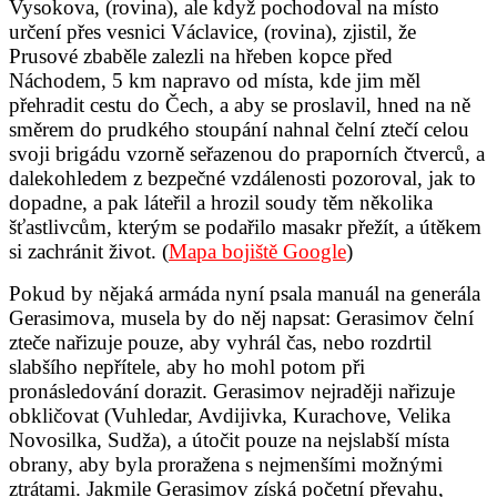
Vysokova, (rovina), ale když pochodoval na místo
určení přes vesnici Václavice, (rovina), zjistil, že
Prusové zbaběle zalezli na hřeben kopce před
Náchodem, 5 km napravo od místa, kde jim měl
přehradit cestu do Čech, a aby se proslavil, hned na ně
směrem do prudkého stoupání nahnal čelní ztečí celou
svoji brigádu vzorně seřazenou do praporních čtverců, a
dalekohledem z bezpečné vzdálenosti pozoroval, jak to
dopadne, a pak láteřil a hrozil soudy těm několika
šťastlivcům, kterým se podařilo masakr přežít, a útěkem
si zachránit život. (
Mapa bojiště Google
)
Pokud by nějaká armáda nyní psala manuál na generála
Gerasimova, musela by do něj napsat: Gerasimov čelní
zteče nařizuje pouze, aby vyhrál čas, nebo rozdrtil
slabšího nepřítele, aby ho mohl potom při
pronásledování dorazit. Gerasimov nejraději nařizuje
obkličovat (Vuhledar, Avdijivka, Kurachove, Velika
Novosilka, Sudža), a útočit pouze na nejslabší místa
obrany, aby byla proražena s nejmenšími možnými
ztrátami. Jakmile Gerasimov získá početní převahu,