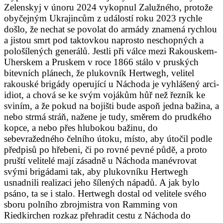
Zelenskyj v únoru 2024 vykopnul Zalužného, protože
obyčejným Ukrajincům z událostí roku 2023 rychle
došlo, že nechat se povolat do armády znamená rychlou
a jistou smrt pod taktovkou naprosto neschopných a
pološílených generálů. Jestli při válce mezi Rakouskem-
Uherskem a Pruskem v roce 1866 stálo v pruských
bitevních plánech, že plukovník Hertwegh, velitel
rakouské brigády operující u Náchoda je vyhlášený arci-
idiot, a chová se ke svým vojákům hůř než řezník ke
sviním, a že pokud na bojišti bude aspoň jedna bažina, a
nebo strmá stráň, nažene je tudy, směrem do prudkého
kopce, a nebo přes hlubokou bažinu, do
sebevražedného čelního útoku, místo, aby útočil podle
předpisů po hřebeni, či po rovné pevné půdě, a proto
pruští velitelé mají zásadně u Náchoda manévrovat
svými brigádami tak, aby plukovníku Hertwegh
usnadnili realizaci jeho šílených nápadů. A jak bylo
psáno, ta se i stalo. Hertwegh dostal od velitele svého
sboru polního zbrojmistra von Ramming von
Riedkirchen rozkaz přehradit cestu z Náchoda do