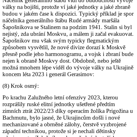
Náčelník generálního štábu vidí do budoucnosti vývoje
války na bojišti, protože ví jaké jednotky a jaké zbraně
budou v jakém čase k dispozici. Typický příklad je spor
náčelníka generálního štábu Rudé armády maršála
Šapošnikova se Stalinem na podzim 1941. Stalin si byl
nejistý, zda ubrání Moskvu, a málem ji začal evakuovat.
Šapošnikov mu však svým typicky flegmatickým
způsobem vysvětlil, že nové divize dorazí k Moskvě
přesně podle jeho harmonogramu, a vojsk i zbraní bude
nejen k obraně Moskvy dost. Obdobně, nebo ještě
možná mnohem lépe viděl do vývoje války na Ukrajině
koncem léta 2023 i generál Gerasimov:
(8) Krok osmý:
Po krachu Zalužného letní ofenzívy 2023, kterou
rozprášily ruské elitní jednotky ušetřené předtím
zimních ztrát 2022/23 díky operacím žolíka Prigožina u
Bachmutu, bylo jasné, že Ukrajincům došli i nové
mechanizované a obrněné zálohy, čerstvě vyzbrojené
západní technikou, protože si je nechali dětinsky