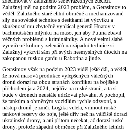
zdecimovat v Zalužného sebevražedných ztečích.
Zalužnyj měl na podzim 2023 problém, a Gerasimov to
věděl. Zalužného staré elitní obrněné a mechanizované
síly na sovětské technice s desítkami let výcviku a
zkušeností mu zbytečně vyplácal generál Hnatov v
bachmutském mlýnku na maso, jen aby Putina zbavil
věčných problémů s kriminálníky. A nové velmi slabě
vycvičené kohorty zelenáčů na západní technice si
Zalužnyj vykrvil sám při svých nesmyslných útocích na
zakopanou ruskou gardu u Rabotina a jinde.
Gerasimov však na podzim 2023 viděl ještě dál, a věděl,
že nová masová produkce vylepšených válečných
dronů dorazí na obou stranách konfliktu na bojiště s
příchodem jara 2024, nejdřív na ruské straně, a ta si
bude v dronech neustále udržovat převahu. A pochopil,
že tankům a obrněným vozidlům rychle odzvoní, a
nástup dronů je zničí. Logika velela, vrhnout ruské
tankové rezervy do boje, ještě dřív než na válčiště dorazí
ukrajinské drony, a ani přitom nečekat, až dorazí ruské
drony, protože západní obrněnce při Zalužného letních