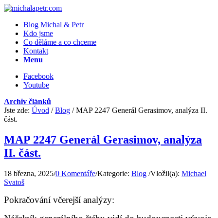
Blog Michal & Petr
Kdo jsme
Co děláme a co chceme
Kontakt
Menu
Facebook
Youtube
Archiv článků
Jste zde:
Úvod
/
Blog
/
MAP 2247 Generál Gerasimov, analýza II.
část.
MAP 2247 Generál Gerasimov, analýza
II. část.
18 března, 2025
/
0 Komentáře
/
Kategorie:
Blog
/
Vložil(a):
Michael
Svatoš
Pokračování včerejší analýzy: