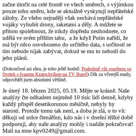
začne útočit na celé frontě ve všech směrech, s výjimkou
pouze toho směru, kde se aktuálně vyskytují nepřátelské
zálohy. Ze všeho nejraději však nechává nepřátelské
vojáky vyhubit drony, raketami a děly. A můžete se
přitom spolehnout, že nikdy dopředu neuhodnete, co
udělá ve svém příštím tahu, a že když Putin nařídí, že
má být něco osvobozeno do určitého data, s určitostí se
tím nebude nijak zabývat, dokud se mu to nehodí do
jeho plánů.
(Dokončení asi zítra, je toho ještě hodně.
Podrobně vše rozeberu ve
čtvrtek s Ivanem Kratochvílem na TV Bureš
) Dík za včerejší maily,
odpověděl jsem absolutní většině.
Je úterý 18. březen 2025, 05.19. Mějte se krásně. Naše
analýzy čte odhadem nejméně 10 tisíc lidí denně, kdyby
každý přispěl desetikorunou měsíčně, nebyly by
starosti. Protože tomu tak není, a doba je zlá, o to víc
děkuji od srdce čtenářům, kdo nás i v dnešní těžké době
podporují, aby naše analýzy mohly i nadále pokračovat!
Mail na mne kpv0249@gmail.com.