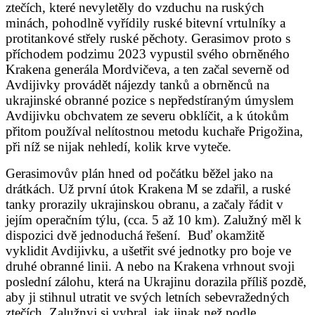
ztečích, které nevyletěly do vzduchu na ruských
minách, pohodlně vyřídily ruské bitevní vrtulníky a
protitankové střely ruské pěchoty.
Gerasimov proto s
příchodem podzimu 2023 vypustil svého obrněného
Krakena generála Mordvičeva, a ten začal severně od
Avdijivky provádět nájezdy tanků a obrněnců na
ukrajinské obranné pozice s nepředstíraným úmyslem
Avdijivku obchvatem ze severu obklíčit, a k útokům
přitom používal nelítostnou metodu kuchaře Prigožina,
při níž se nijak nehledí, kolik krve vyteče.
Gerasimovův plán hned od počátku běžel jako na
drátkách. Už první útok Krakena M se zdařil, a ruské
tanky prorazily ukrajinskou obranu, a začaly řádit v
jejím operačním týlu, (cca. 5 až 10 km). Zalužný měl k
dispozici dvě jednoduchá řešení. Buď okamžitě
vyklidit Avdijivku, a ušetřit své jednotky pro boje ve
druhé obranné linii. A nebo na Krakena vrhnout svoji
poslední zálohu, která na Ukrajinu dorazila příliš pozdě,
aby ji stihnul utratit ve svých letních sebevražedných
ztečích. Zalužnyj si vybral, jak jinak než podle