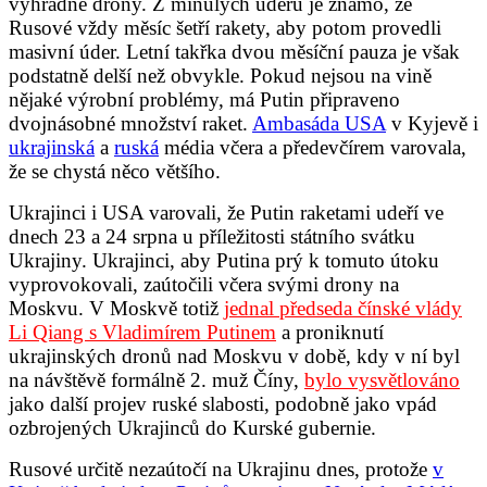
výhradně drony. Z minulých úderů je známo, že
Rusové vždy měsíc šetří rakety, aby potom provedli
masivní úder. Letní takřka dvou měsíční pauza je však
podstatně delší než obvykle. Pokud nejsou na vině
nějaké výrobní problémy, má Putin připraveno
dvojnásobné množství raket.
Ambasáda USA
v Kyjevě i
ukrajinská
a
ruská
média včera a předevčírem varovala,
že se chystá něco většího.
Ukrajinci i USA varovali, že Putin raketami udeří ve
dnech 23 a 24 srpna u příležitosti státního svátku
Ukrajiny. Ukrajinci, aby Putina prý k tomuto útoku
vyprovokovali, zaútočili včera svými drony na
Moskvu. V Moskvě totiž
jednal předseda čínské vlády
Li Qiang s Vladimírem Putinem
a proniknutí
ukrajinských dronů nad Moskvu v době, kdy v ní byl
na návštěvě formálně 2. muž Číny,
bylo vysvětlováno
jako další projev ruské slabosti, podobně jako vpád
ozbrojených Ukrajinců do Kurské gubernie.
Rusové určitě nezaútočí na Ukrajinu dnes, protože
v