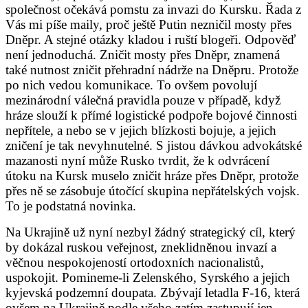
společnost očekává pomstu za invazi do Kursku. Řada z
Vás mi píše maily, proč ještě Putin nezničil mosty přes
Dněpr. A stejné otázky kladou i ruští blogeři. Odpověď
není jednoduchá. Zničit mosty přes Dněpr, znamená
také nutnost zničit přehradní nádrže na Dněpru. Protože
po nich vedou komunikace. To ovšem povolují
mezinárodní válečná pravidla pouze v případě, když
hráze slouží k přímé logistické podpoře bojové činnosti
nepřítele, a nebo se v jejich blízkosti bojuje, a jejich
zničení je tak nevyhnutelné. S jistou dávkou advokátské
mazanosti nyní může Rusko tvrdit, že k odvrácení
útoku na Kursk muselo zničit hráze přes Dněpr, protože
přes ně se zásobuje útočící skupina nepřátelských vojsk.
To je podstatná novinka.
Na Ukrajině už nyní nezbyl žádný strategický cíl, který
by dokázal ruskou veřejnost, zneklidněnou invazí a
věčnou nespokojeností ortodoxních nacionalistů,
uspokojit. Pomineme-li Zelenského, Syrského a jejich
kyjevská podzemní doupata. Zbývají letadla F-16, která
ovšem na Ukrajině podle všeho zatím zastupují jen