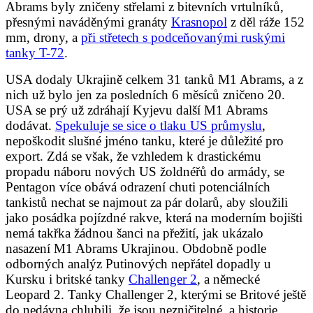
Abrams byly zničeny střelami z bitevních vrtulníků,
přesnými naváděnými granáty
Krasnopol
z děl ráže 152
mm, drony, a
při střetech s podceňovanými ruskými
tanky T-72
.
USA dodaly Ukrajině celkem 31 tanků M1 Abrams, a z
nich už bylo jen za posledních 6 měsíců zničeno 20.
USA se prý už zdráhají Kyjevu další M1 Abrams
dodávat.
Spekuluje se sice o tlaku US průmyslu
,
nepoškodit slušné jméno tanku, které je důležité pro
export. Zdá se však, že vzhledem k drastickému
propadu náboru nových US žoldnéřů do armády, se
Pentagon více obává odrazení chuti potenciálních
tankistů nechat se najmout za pár dolarů, aby sloužili
jako posádka pojízdné rakve, která na moderním bojišti
nemá takřka žádnou šanci na přežití, jak ukázalo
nasazení M1 Abrams Ukrajinou. Obdobně podle
odborných analýz Putinových nepřátel dopadly u
Kursku i britské tanky
Challenger 2
, a německé
Leopard 2. Tanky Challenger 2, kterými se Britové ještě
do nedávna chlubili, že jsou nezničitelné, a historie