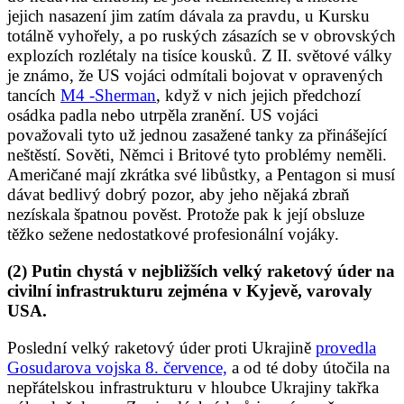
jejich nasazení jim zatím dávala za pravdu, u Kursku
totálně vyhořely, a po ruských zásazích se v obrovských
explozích rozlétaly na tisíce kousků. Z II. světové války
je známo, že US vojáci odmítali bojovat v opravených
tancích
M4 -Sherman
, když v nich jejich předchozí
osádka padla nebo utrpěla zranění. US vojáci
považovali tyto už jednou zasažené tanky za přinášející
neštěstí. Sověti, Němci i Britové tyto problémy neměli.
Američané mají zkrátka své libůstky, a Pentagon si musí
dávat bedlivý dobrý pozor, aby jeho nějaká zbraň
nezískala špatnou pověst. Protože pak k její obsluze
těžko sežene nedostatkové profesionální vojáky.
(2) Putin chystá v nejbližších velký raketový úder na
civilní infrastrukturu zejména v Kyjevě, varovaly
USA.
Poslední velký raketový úder proti Ukrajině
provedla
Gosudarova vojska 8. července,
a od té doby útočila na
nepřátelskou infrastrukturu v hloubce Ukrajiny takřka