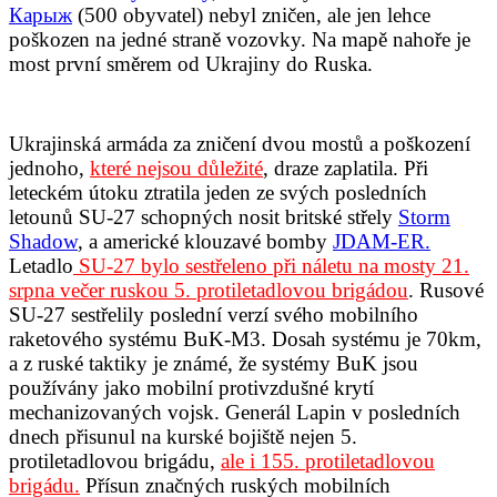
Карыж
(500 obyvatel) nebyl zničen, ale jen lehce
poškozen na jedné straně vozovky. Na mapě nahoře je
most první směrem od Ukrajiny do Ruska.
Ukrajinská armáda za zničení dvou mostů a poškození
jednoho
,
které nejsou důležité
,
draze zaplatila. Při
leteckém útoku ztratila jeden ze svých posledních
letounů SU-27 schopných nosit britské střely
Storm
Shadow
,
a americké klouzavé bomby
JDAM-ER.
Letadlo
SU-27 bylo sestřeleno při náletu na mosty 21.
srpna večer ruskou 5. protiletadlovou brigádou
. Rusové
SU-27 sestřelily poslední verzí svého mobilního
raketového systému BuK-M3. Dosah systému je 70km,
a z ruské taktiky je známé, že systémy BuK jsou
používány jako mobilní protivzdušné krytí
mechanizovaných vojsk. Generál Lapin v posledních
dnech přisunul na kurské bojiště nejen 5.
protiletadlovou brigádu,
ale i 155. protiletadlovou
brigádu.
Přísun značných ruských mobilních