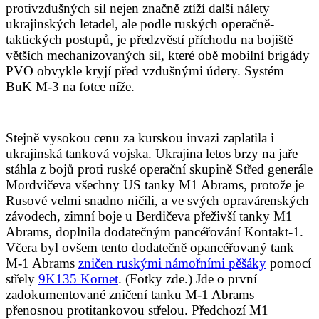
protivzdušných sil nejen značně ztíží další nálety
ukrajinských letadel, ale podle ruských operačně-
taktických postupů, je předzvěstí příchodu na bojiště
větších mechanizovaných sil, které obě mobilní brigády
PVO obvykle kryjí před vzdušnými údery. Systém
BuK M-3 na fotce níže.
Stejně vysokou cenu za kurskou invazi zaplatila i
ukrajinská tanková vojska. Ukrajina letos brzy na jaře
stáhla z bojů proti ruské operační skupině Střed generále
Mordvičeva všechny US tanky M1 Abrams, protože je
Rusové velmi snadno ničili, a ve svých opravárenských
závodech, zimní boje u Berdičeva přeživší tanky M1
Abrams, doplnila dodatečným pancéřování Kontakt-1.
Včera byl ovšem tento dodatečně opancéřovaný tank
M-1 Abrams
zničen ruskými námořními pěšáky
pomocí
střely
9K135 Kornet
. (Fotky zde.) Jde o první
zadokumentované zničení tanku M-1 Abrams
přenosnou protitankovou střelou. Předchozí M1