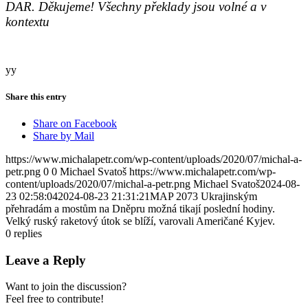
DAR. Děkujeme! Všechny překlady jsou volné a v
kontextu
yy
Share this entry
Share on Facebook
Share by Mail
https://www.michalapetr.com/wp-content/uploads/2020/07/michal-a-
petr.png
0
0
Michael Svatoš
https://www.michalapetr.com/wp-
content/uploads/2020/07/michal-a-petr.png
Michael Svatoš
2024-08-
23 02:58:04
2024-08-23 21:31:21
MAP 2073 Ukrajinským
přehradám a mostům na Dněpru možná tikají poslední hodiny.
Velký ruský raketový útok se blíží, varovali Američané Kyjev.
0
replies
Leave a Reply
Want to join the discussion?
Feel free to contribute!