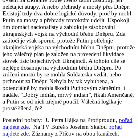
nelétající atrapy. A nebo přehrady a mosty přes Dněpr.
Existují tedy dva dobré logické důvody, proč by mohl
Putin na mosty a přehrady tentokráte udeřit. Uspokojí
tím domácí nacionalisty a zablokuje zásobování
ukrajinských vojsk na východní břehu Dněpru. Zda
zaútočí je však sporné, protože Putin potřebuje
ukrajinská vojska na východním břehu Dněpru, protože
jeho válečný plán je založen na provedení likvidace
stovek tisíc bojechtivých Ukrajinců. A tohoto cíle se
nejlépe dosahuje na východním břehu Dněpru. Po
zničení mostů by se mohla Soldateska vzdát, nebo
prchnout za Dněpr. Nebyla by tak vyhubena, a
potenciálně by mohla škodit Putinovým záměrům i
nadále. “Dobrý indián, mrtvý indián”, říkali Američané,
a Putin se od nich zřejmě poučil. Válečná logika je
prostě šílená, že?
Poslední pořady: U Petra Hájka na Protiproudu,
pořad
najdete zde
. Na TV Bureš s Josefem Skálou
pořad
najdete zde
. Záznamy z Příčov na obou kanálech.