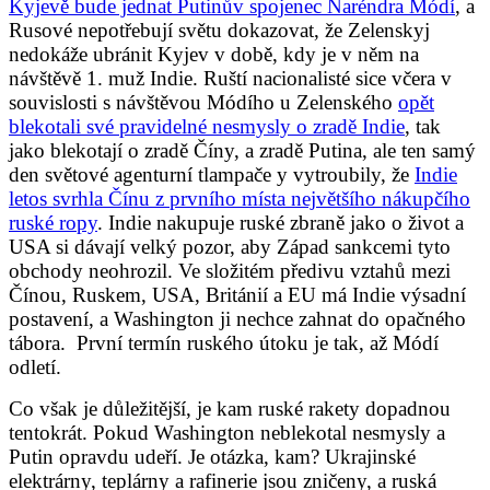
Kyjevě bude jednat Putinův spojenec Naréndra Módí
, a
Rusové nepotřebují světu dokazovat, že Zelenskyj
nedokáže ubránit Kyjev v době, kdy je v něm na
návštěvě 1. muž Indie. Ruští nacionalisté sice včera v
souvislosti s návštěvou Módího u Zelenského
opět
blekotali své pravidelné nesmysly o zradě Indie
, tak
jako blekotají o zradě Číny, a zradě Putina, ale ten samý
den světové agenturní tlampače y vytroubily, že
Indie
letos svrhla Čínu z prvního místa největšího nákupčího
ruské ropy
. Indie nakupuje ruské zbraně jako o život a
USA si dávají velký pozor, aby Západ sankcemi tyto
obchody neohrozil. Ve složitém předivu vztahů mezi
Čínou, Ruskem, USA, Británií a EU má Indie výsadní
postavení, a Washington ji nechce zahnat do opačného
tábora. První termín ruského útoku je tak, až Módí
odletí.
Co však je důležitější, je kam ruské rakety dopadnou
tentokrát. Pokud Washington neblekotal nesmysly a
Putin opravdu udeří. Je otázka, kam? Ukrajinské
elektrárny, teplárny a rafinerie jsou zničeny, a ruská