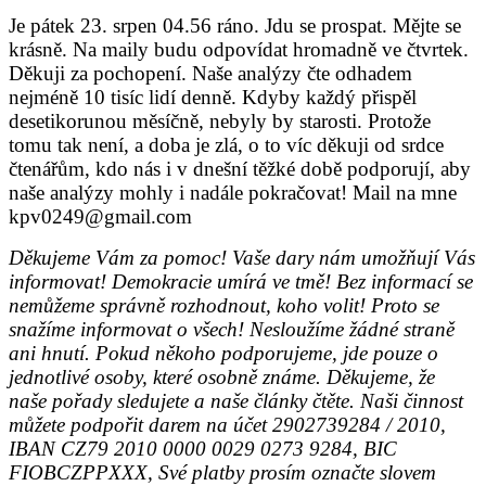
Je pátek 23. srpen 04.56 ráno. Jdu se prospat. Mějte se
krásně. Na maily budu odpovídat hromadně ve čtvrtek.
Děkuji za pochopení.
Naše analýzy čte odhadem
nejméně 10 tisíc lidí denně. Kdyby každý přispěl
desetikorunou měsíčně, nebyly by starosti. Protože
tomu tak není, a doba je zlá, o to víc děkuji od srdce
čtenářům, kdo nás i v dnešní těžké době podporují, aby
naše analýzy mohly i nadále pokračovat!
Mail na mne
kpv0249@gmail.com
Děkujeme Vám za pomoc! Vaše dary nám umožňují Vás
informovat! Demokracie umírá ve tmě! Bez informací se
nemůžeme správně rozhodnout, koho volit! Proto se
snažíme informovat o všech! Nesloužíme žádné straně
ani hnutí. Pokud někoho podporujeme, jde pouze o
jednotlivé osoby, které osobně známe. Děkujeme, že
naše pořady sledujete a naše články čtěte. Naši činnost
můžete podpořit darem na účet 2902739284 / 2010,
IBAN CZ79 2010 0000 0029 0273 9284, BIC
FIOBCZPPXXX, Své platby prosím označte slovem