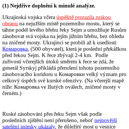
(1) Nejdříve doplnění k minulé analýze.
Ukrajinská vojska včera
úspěšně prorazila ruskou
obranu
na nejužším místě pozemního mostu, který se
táhne podél levého břehu řeky Sejm a umožňuje Rusům
zásobovat svá vojska na jejím jižním břehu, bez ohledu
na zničené mosty. Ukrajinci se probili až k usedlosti
Комаровкa
, (500 obyvatel), která je poslední překážkou
před řekou Sejm. K řece zbývají 2-4 km. Podle
zuřivosti včerejších útoků směrem k řece se zdá, že
generál Syrskyj přikládá přerušení tohoto pozemního
zásobovacího koridoru u Комаровк
и
velký význam pro
celkový úspěch své kurské ofenzívy. (Na včerejší mapě
níže: Комаровкa ve žlutých oválech, zničené mosty v
černém.)
Ruské zásobování přes řeku Sejm však podle
posledních zjištění není přerušeno, neboť
nejnovější
satelitní snímky ukázaly
, že důležitý most u vesnice