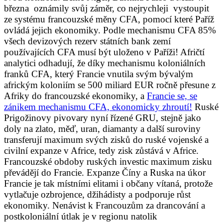
března oznámily svůj záměr, co nejrychleji vystoupit
ze systému francouzské měny CFA, pomocí které Paříž
ovládá jejich ekonomiky. Podle mechanismu CFA 85%
všech devizových rezerv státních bank zemí
používajících CFA musí být uloženo v Paříži! Afričtí
analytici odhadují, že díky mechanismu koloniálních
franků CFA, který Francie vnutila svým bývalým
africkým koloniím se 500 miliard EUR ročně přesune z
Afriky do francouzské ekonomiky, a
Francie se, se
zánikem mechanismu CFA, ekonomicky zhroutí!
Ruské
Prigožinovy pivovary nyní řízené GRU, stejně jako
doly na zlato, měď, uran, diamanty a další suroviny
transferují maximum svých zisků do ruské vojenské a
civilní expanze v Africe, tedy zisk zůstává v Africe.
Francouzské obdoby ruských investic maximum zisku
převádějí do Francie. Expanze Číny a Ruska na úkor
Francie je tak místními elitami i občany vítaná, protože
vytlačuje ozbrojence, džihádisty a podporuje růst
ekonomiky. Nenávist k Francouzům za drancování a
postkoloniální útlak je v regionu natolik