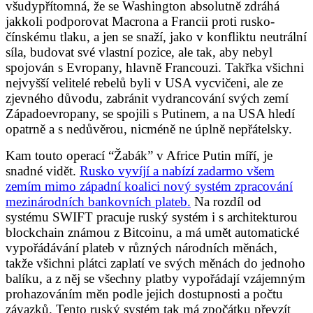
všudypřítomná, že se Washington absolutně zdráhá
jakkoli podporovat Macrona a Francii proti rusko-
čínskému tlaku, a jen se snaží, jako v konfliktu neutrální
síla, budovat své vlastní pozice, ale tak, aby nebyl
spojován s Evropany, hlavně Francouzi. Takřka všichni
nejvyšší velitelé rebelů byli v USA vycvičeni, ale ze
zjevného důvodu, zabránit vydrancování svých zemí
Západoevropany, se spojili s Putinem, a na USA hledí
opatrně a s nedůvěrou, nicméně ne úplně nepřátelsky.
Kam touto operací “Žabák” v Africe Putin míří, je
snadné vidět.
Rusko vyvíjí a nabízí zadarmo všem
zemím mimo západní koalici nový systém zpracování
mezinárodních bankovních plateb.
Na rozdíl od
systému SWIFT pracuje ruský systém i s architekturou
blockchain známou z Bitcoinu, a má umět automatické
vypořádávání plateb v různých národních měnách,
takže všichni plátci zaplatí ve svých měnách do jednoho
balíku, a z něj se všechny platby vypořádají vzájemným
prohazováním měn podle jejich dostupnosti a počtu
závazků. Tento ruský systém tak má zpočátku převzít