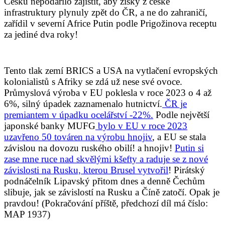
Česku nepodařilo zajistit, aby zisky z české
infrastruktury plynuly zpět do ČR, a ne do zahraničí,
zařídil v severní Africe Putin podle Prigožinova receptu
za jediné dva roky!
Tento tlak zemí BRICS a USA na vytlačení evropských
kolonialistů s Afriky se zdá už nese své ovoce.
Průmyslová výroba v EU poklesla v roce 2023 o 4 až
6%, silný úpadek zaznamenalo hutnictví.
ČR je
premiantem v úpadku ocelářství -22%.
Podle největší
japonské banky MUFG
bylo v EU v roce 2023
uzavřeno 50 továren na výrobu hnojiv
, a EU se stala
závislou na dovozu ruského obilí! a hnojiv!
Putin si
zase mne ruce nad skvělými kšefty a raduje se z nové
závislosti na Rusku, kterou Brusel vytvořil
! Pirátský
podnáčelník Lipavský přitom dnes a denně Čechům
slibuje, jak se závislostí na Rusku a Číně zatočí. Opak je
pravdou! (Pokračování příště, předchozí díl má číslo:
MAP 1937)