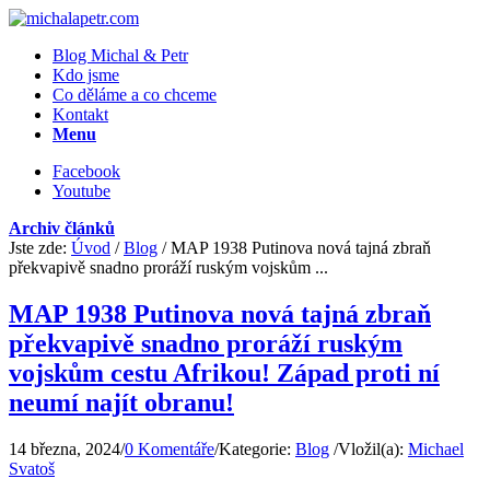
Blog Michal & Petr
Kdo jsme
Co děláme a co chceme
Kontakt
Menu
Facebook
Youtube
Archiv článků
Jste zde:
Úvod
/
Blog
/
MAP 1938 Putinova nová tajná zbraň
překvapivě snadno proráží ruským vojskům ...
MAP 1938 Putinova nová tajná zbraň
překvapivě snadno proráží ruským
vojskům cestu Afrikou! Západ proti ní
neumí najít obranu!
14 března, 2024
/
0 Komentáře
/
Kategorie:
Blog
/
Vložil(a):
Michael
Svatoš