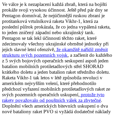
Ve válce je k nezaplacení každá zbraň, která na bojišti
prokáže svoji vysokou účinnost. Ještě před pár dny se
Pentagon domníval, že nejúčinnější ruskou zbraní je
protitanková vrtulníková raketa Vikhr-1, která za
poslední půlrok prokázala, že co jedna vypálená raketa,
to jeden zničený západní nebo ukrajinský tank.
Pentagon se tak lekl účinnosti těchto raket, které
zdecimovaly všechny ukrajinské obrněné jednotky při
jejich slavné letní ofenzívě,
že okamžitě nařídil změnit
strukturu svých pozemních vojsk
, a začlenit do každého
z 5 svých bojových operačních seskupení aspoň jeden
batalion mobilních protiletadlových střel SHORAD
krátkého doletu a jeden batalion raket středního doletu.
Raketa Vikhr-1 tak letos v létě způsobila revoluci v
americkém nejvyšším velení, které přehodnotilo
předchozí vyřazení mobilních protiletadlových raket ze
svých pozemních operačních uskupení,
protože tyto
rakety považovalo od pouštních válek za zbytečné
.
Doplnění všech amerických bitevních uskupení o dva
nové bataliony raket PVO si vyžádá dodatečné náklady