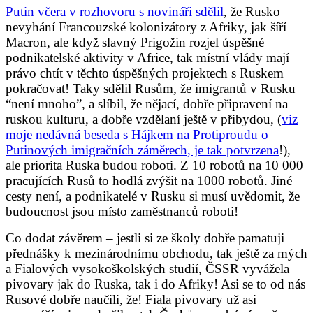
Putin včera v rozhovoru s novináři sdělil
, že Rusko
nevyhání Francouzské kolonizátory z Afriky, jak šíří
Macron, ale když slavný Prigožin rozjel úspěšné
podnikatelské aktivity v Africe, tak místní vlády mají
právo chtít v těchto úspěšných projektech s Ruskem
pokračovat! Taky sdělil Rusům, že imigrantů v Rusku
“není mnoho”, a slíbil, že nějací, dobře připravení na
ruskou kulturu, a dobře vzdělaní ještě v přibydou, (
viz
moje nedávná beseda s Hájkem na Protiproudu o
Putinových imigračních záměrech, je tak potvrzena
!),
ale priorita Ruska budou roboti. Z 10 robotů na 10 000
pracujících Rusů to hodlá zvýšit na 1000 robotů. Jiné
cesty není, a podnikatelé v Rusku si musí uvědomit, že
budoucnost jsou místo zaměstnanců roboti!
Co dodat závěrem – jestli si ze školy dobře pamatuji
přednášky k mezinárodnímu obchodu, tak ještě za mých
a Fialových vysokoškolských studií, ČSSR vyvážela
pivovary jak do Ruska, tak i do Afriky! Asi se to od nás
Rusové dobře naučili, že! Fiala pivovary už asi