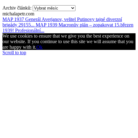
Archiv článků:
michalapetr.com
MAP 1937 Generál Averjanov, velitel Putinovy tajné diverzní
brigády 29155...
MAP 1939 Macronův plán – zopakovat 15.březen
1939! Profesionální...
We use cookies to ensure that we give you the best experience on
our website. If you continue to use this site we will assume that you
are happy with it.
Ok
Scroll to top