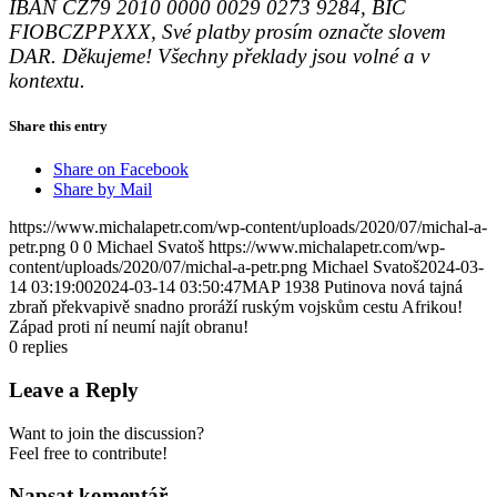
IBAN CZ79 2010 0000 0029 0273 9284, BIC
FIOBCZPPXXX, Své platby prosím označte slovem
DAR. Děkujeme! Všechny překlady jsou volné a v
kontextu.
Share this entry
Share on Facebook
Share by Mail
https://www.michalapetr.com/wp-content/uploads/2020/07/michal-a-
petr.png
0
0
Michael Svatoš
https://www.michalapetr.com/wp-
content/uploads/2020/07/michal-a-petr.png
Michael Svatoš
2024-03-
14 03:19:00
2024-03-14 03:50:47
MAP 1938 Putinova nová tajná
zbraň překvapivě snadno proráží ruským vojskům cestu Afrikou!
Západ proti ní neumí najít obranu!
0
replies
Leave a Reply
Want to join the discussion?
Feel free to contribute!
Napsat komentář