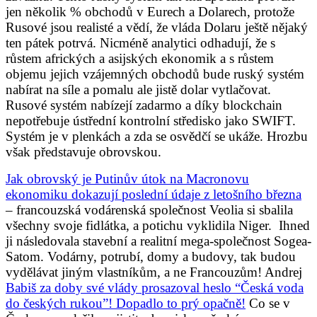
jen několik % obchodů v Eurech a Dolarech, protože
Rusové jsou realisté a vědí, že vláda Dolaru ještě nějaký
ten pátek potrvá. Nicméně analytici odhadují, že s
růstem afrických a asijských ekonomik a s růstem
objemu jejich vzájemných obchodů bude ruský systém
nabírat na síle a pomalu ale jistě dolar vytlačovat.
Rusové systém nabízejí zadarmo a díky blockchain
nepotřebuje ústřední kontrolní středisko jako SWIFT.
Systém je v plenkách a zda se osvědčí se ukáže. Hrozbu
však představuje obrovskou.
Jak obrovský je Putinův útok na Macronovu
ekonomiku dokazují poslední údaje z letošního března
– francouzská vodárenská společnost Veolia si sbalila
všechny svoje fidlátka, a potichu vyklidila Niger. Ihned
ji následovala stavební a realitní mega-společnost
Sogea-
Satom. Vodárny, potrubí, domy a budovy, tak budou
vydělávat jiným vlastníkům, a ne Francouzům! Andrej
Babiš za doby své vlády prosazoval heslo “Česká voda
do českých rukou”! Dopadlo to prý opačně!
Co se v