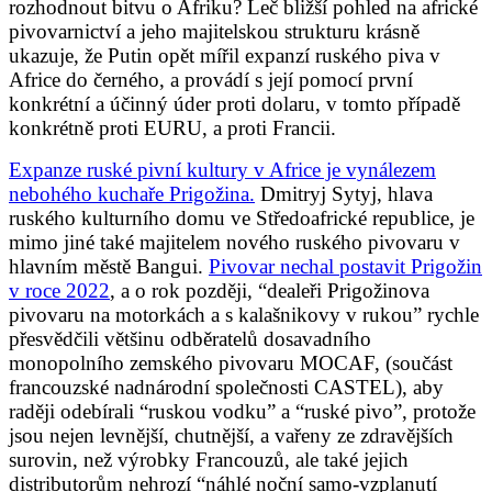
rozhodnout bitvu o Afriku? Leč bližší pohled na africké
pivovarnictví a jeho majitelskou strukturu krásně
ukazuje, že Putin opět mířil expanzí ruského piva v
Africe do černého, a provádí s její pomocí první
konkrétní a účinný úder proti dolaru, v tomto případě
konkrétně proti EURU, a proti Francii.
Expanze ruské pivní kultury v Africe je vynálezem
nebohého kuchaře Prigožina.
Dmitryj Sytyj, hlava
ruského kulturního domu ve Středoafrické republice, je
mimo jiné také majitelem nového ruského pivovaru v
hlavním městě Bangui.
Pivovar nechal postavit Prigožin
v roce 2022
, a o rok později, “dealeři Prigožinova
pivovaru na motorkách a s kalašnikovy v rukou” rychle
přesvědčili většinu odběratelů dosavadního
monopolního zemského pivovaru MOCAF, (součást
francouzské nadnárodní společnosti CASTEL), aby
raději odebírali “ruskou vodku” a “ruské pivo”, protože
jsou nejen levnější, chutnější, a vařeny ze zdravějších
surovin, než výrobky Francouzů, ale také jejich
distributorům nehrozí “náhlé noční samo-vzplanutí