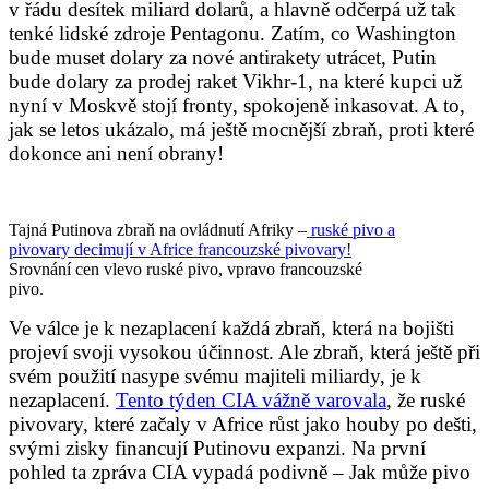
v řádu desítek miliard dolarů, a hlavně odčerpá už tak
tenké lidské zdroje Pentagonu. Zatím, co Washington
bude muset dolary za nové antirakety utrácet, Putin
bude dolary za prodej raket Vikhr-1, na které kupci už
nyní v Moskvě stojí fronty, spokojeně inkasovat. A to,
jak se letos ukázalo, má ještě mocnější zbraň, proti které
dokonce ani není obrany!
Tajná Putinova zbraň na ovládnutí Afriky –
ruské pivo a
pivovary decimují v Africe francouzské pivovary!
Srovnání cen vlevo ruské pivo, vpravo francouzské
pivo.
Ve válce je k nezaplacení každá zbraň, která na bojišti
projeví svoji vysokou účinnost. Ale zbraň, která ještě při
svém použití nasype svému majiteli miliardy, je k
nezaplacení.
Tento týden CIA vážně varovala
, že ruské
pivovary, které začaly v Africe růst jako houby po dešti,
svými zisky financují Putinovu expanzi. Na první
pohled ta zpráva CIA vypadá podivně – Jak může pivo