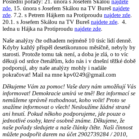
Poslední pořady: 21. února s Josefem Skálou
najdete
zde.
15. února s Josefem Skálou na TV Bureš
najdete
zde
. 7.2. s Petrem Hájkem na Protiproudu
najdete zde
.
20.1. s Josefem Skálou na TV Bureš
najdete zde
. 4.
ledna u Hájka na Protiproudu
najdete zde
.
Naše analýzy čte odhadem nejméně 10 tisíc lidí denně.
Kdyby každý přispěl desetikorunou měsíčně, nebyly by
starosti. Protože tomu tak není, a doba je zlá, o to víc
děkuji od srdce čtenářům, kdo nás i v dnešní těžké době
podporují, aby naše analýzy mohly i nadále
pokračovat!
Mail na mne kpv0249@gmail.com
Děkujeme Vám za pomoc! Vaše dary nám umožňují Vás
informovat! Demokracie umírá ve tmě! Bez informací se
nemůžeme správně rozhodnout, koho volit! Proto se
snažíme informovat o všech! Nesloužíme žádné straně
ani hnutí. Pokud někoho podporujeme, jde pouze o
jednotlivé osoby, které osobně známe. Děkujeme, že
naše pořady sledujete a naše články čtěte. Naši činnost
můžete podpořit darem na účet 2902739284 / 2010,