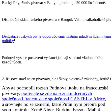
Ruský Prigožinův pivovar v Bangui produkuje 50 000 litrů denně.
Distribuční sklad ruského pivovaru v Bangui. Vaří i nealkoholické pi
Degustace ruských piv je doporučovaná místním mladým lidem i tamn
politiky
!
Putinovi vysoce postavení vyslanci jednají s místní vládou takřka
každý týden.
A Rusové staví nejen pivovary, ale i školy, vojenské základny, letiště i
Abyste pochopili rozsah Putinova útoku na francouzské
pivovary,
podívejte se zde na seznam dceřiných
společností francouzské společnosti CASTEL v Africe
,
a srovnejte ho se zeměmi, které Putin nyní přebírá pod
svou kontrolu. Země Niger, Burkina Fasso a Mali 4.