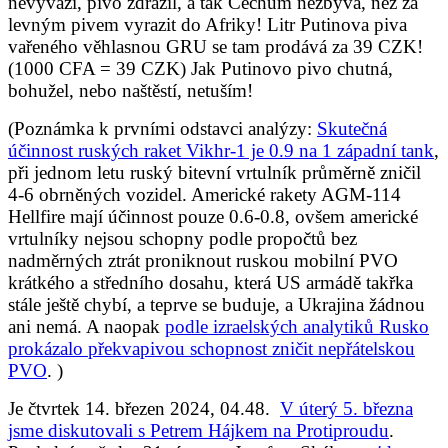
nevyváží, pivo zdražil, a tak Čechům nezbývá, než za
levným pivem vyrazit do Afriky! Litr Putinova piva
vařeného věhlasnou GRU se tam prodává za 39 CZK!
(1000 CFA = 39 CZK) Jak Putinovo pivo chutná,
bohužel, nebo naštěstí, netuším!
(Poznámka k prvními odstavci analýzy:
Skutečná
účinnost ruských raket Vikhr-1 je 0.9 na 1 západní tank
,
při jednom letu ruský bitevní vrtulník průměrně zničil
4-6 obrněných vozidel. Americké rakety AGM-114
Hellfire mají účinnost pouze 0.6-0.8, ovšem americké
vrtulníky nejsou schopny podle propočtů bez
nadměrných ztrát proniknout ruskou mobilní PVO
krátkého a středního dosahu, která US armádě takřka
stále ještě chybí, a teprve se buduje, a Ukrajina žádnou
ani nemá. A naopak
podle izraelských analytiků Rusko
prokázalo překvapivou schopnost zničit nepřátelskou
PVO
. )
Je čtvrtek 14. březen 2024, 04.48.
V úterý 5. března
jsme diskutovali s Petrem Hájkem na Protiproudu
.