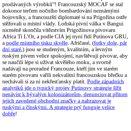
prodávaných výrobků”! Francouzský MOCAF se stal
dokonce terčem nočního bombardování neznámými
bojovníky, a francouzští diplomaté si na Prigožina ostře
stěžovali u místní vlády. Loňská pivní válka v Bangui
nicméně skončila vítězstvím Prigožinova pivovaru
Africa Ti L’Or, a podle CIA jej nyní řídí Putinova GRU,
a
podle místního tisku skvěle
. Afričané, (
fotky dole, pár
dní staré
,) jsou se studeným, kvalitním, a levným
ruským pivem velice spokojení, navštěvují pivovar, aby
se naučili lépe si užívat skvělého moku, a svorně
nadávají na proradné Francouze, kteří jim ve starém
starém pivovaru vařili nekvalitní francouzskou břečku a
nechávali si za ni nekřesťansky platit.
Podle západních
analytiků jde o typický projev Putinovy strategie šířit
nenávist k bývalým kolonizátorům, denunciovat přitom
jejich zavedené obchodní značky a nahrazovat je
ruskými a čínskými. A strategie prý funguje velice
dobře
!